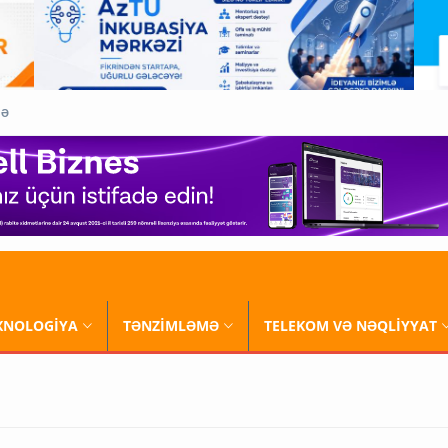
QƏ
XNOLOGİYA
TƏNZİMLƏMƏ
TELEKOM VƏ NƏQLİYYAT