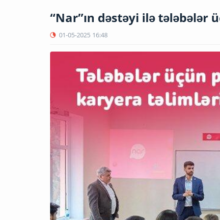
“Nar”ın dəstəyi ilə tələbələr ü
01-05-2025
16:48