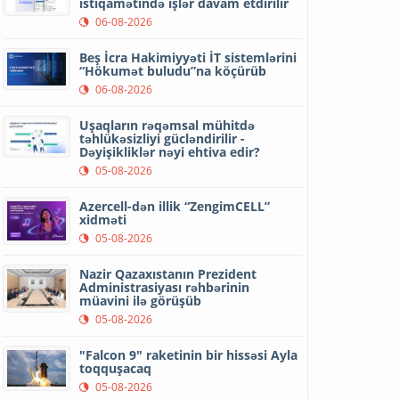
istiqamətində işlər davam etdirilir
06-08-2026
Beş İcra Hakimiyyəti İT sistemlərini
“Hökumət buludu”na köçürüb
06-08-2026
Uşaqların rəqəmsal mühitdə
təhlükəsizliyi gücləndirilir -
Dəyişikliklər nəyi ehtiva edir?
05-08-2026
Azercell-dən illik “ZengimCELL”
xidməti
05-08-2026
Nazir Qazaxıstanın Prezident
Administrasiyası rəhbərinin
müavini ilə görüşüb
05-08-2026
"Falcon 9" raketinin bir hissəsi Ayla
toqquşacaq
05-08-2026