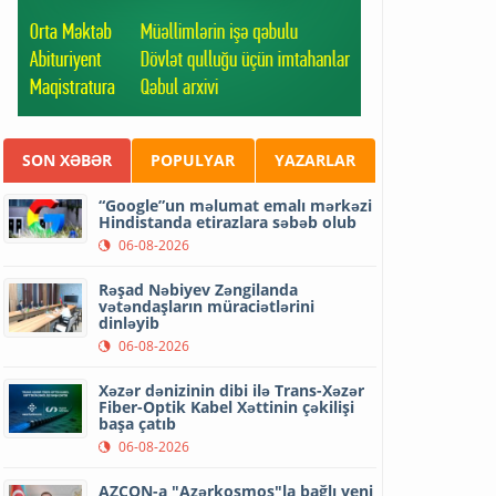
SON XƏBƏR
POPULYAR
YAZARLAR
“Google”un məlumat emalı mərkəzi
Hindistanda etirazlara səbəb olub
06-08-2026
Rəşad Nəbiyev Zəngilanda
vətəndaşların müraciətlərini
dinləyib
06-08-2026
Xəzər dənizinin dibi ilə Trans-Xəzər
Fiber-Optik Kabel Xəttinin çəkilişi
başa çatıb
06-08-2026
AZCON-a "Azərkosmos"la bağlı yeni