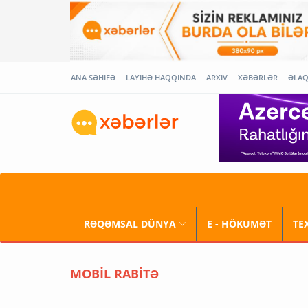
ANA SƏHİFƏ
LAYİHƏ HAQQINDA
ARXİV
XƏBƏRLƏR
ƏLA
RƏQƏMSAL DÜNYA
E - HÖKUMƏT
TE
MOBİL RABİTƏ