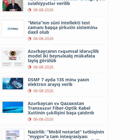
səlahiyyətlər verilib
06-08-2026
“Meta”nın süni intellekti test
zamanı başqa şirkətin sisteminə
daxil olub
06-08-2026
Azərbaycanın rəqəmsal idarəçilik
model iki beynəlxalq mükafata
layiq görülüb
06-08-2026
DSMF 7 ayda 135 minə yaxın
elektron arayış verib
06-08-2026
Azərbaycan və Qazaxıstan
Transxəzər Fiber-Optik Kabel
Xəttinin çəkilişini başa çatdırıb
06-08-2026
Nazirlik: “Mobil notariat” tətbiqinin
“mygov”a tam inteqrasiyası