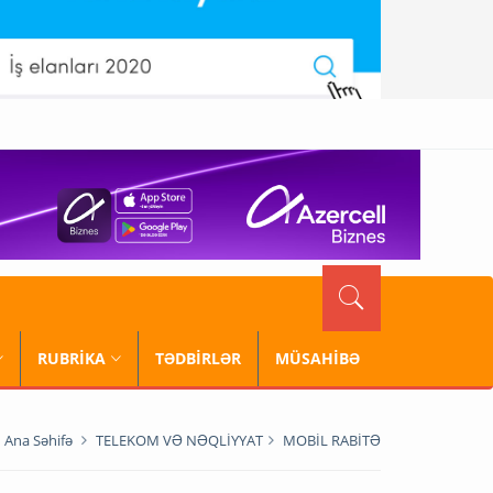
RUBRİKA
TƏDBİRLƏR
MÜSAHİBƏ
Ana Səhifə
TELEKOM VƏ NƏQLİYYAT
MOBİL RABİTƏ