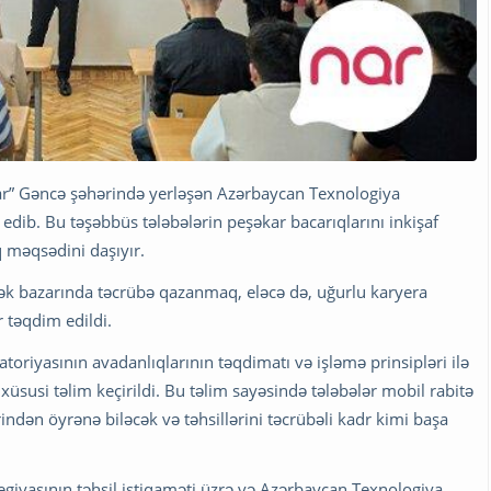
n “Nar” Gəncə şəhərində yerləşən Azərbaycan Texnologiya
l edib. Bu təşəbbüs tələbələrin peşəkar bacarıqlarını inkişaf
q məqsədini daşıyır.
mək bazarında təcrübə qazanmaq, eləcə də, uğurlu karyera
r təqdim edildi.
oriyasının avadanlıqlarının təqdimatı və işləmə prinsipləri ilə
xüsusi təlim keçirildi. Bu təlim sayəsində tələbələr mobil rabitə
indən öyrənə biləcək və təhsillərini təcrübəli kadr kimi başa
tegiyasının təhsil istiqaməti üzrə və Azərbaycan Texnologiya