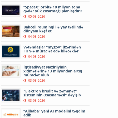
“SpaceX” orbitə 10 milyon tona
qədər yük çıxarmağı planlaşdırır
05-08-2026
Bakcell rouminqi ilə yay tətilində
dünyanı kəşf et
04-08-2026
Vətəndaşlar “mygov” üzərindən
FHN-ə müraciət edə biləcəklər
04-08-2026
İqtisadiyyat Nazirliyinin
xidmətlərinə 13 milyondan artıq
müraciət olub
03-08-2026
"Elektron kredit və zəmanət"
sisteminin Əsasnaməsi" dəyişib
03-08-2026
“Alibaba” yeni AI modelini təqdim
edib