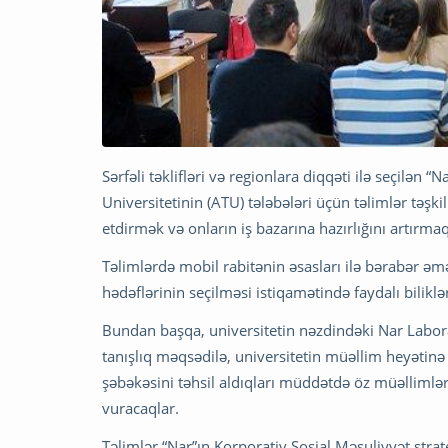
Sərfəli təklifləri və regionlara diqqəti ilə seçilə
Universitetinin (ATU) tələbələri üçün təlimlər təşki
etdirmək və onların iş bazarına hazırlığını artırma
Təlimlərdə mobil rabitənin əsasları ilə bərabər ə
hədəflərinin seçilməsi istiqamətində faydalı biliklə
Bundan başqa, universitetin nəzdindəki Nar Laborat
tanışlıq məqsədilə, universitetin müəllim heyətinə 
şəbəkəsini təhsil aldıqları müddətdə öz müəllimlər
vuracaqlar.
Təlimlər “Nar”ın Korporativ Sosial Məsuliyyət stra