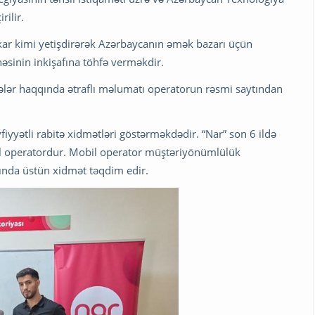
rilir.
əkar kimi yetişdirərək Azərbaycanın əmək bazarı üçün
əsinin inkişafına töhfə verməkdir.
ihələr haqqında ətraflı məlumatı operatorun rəsmi saytından
iyyətli rabitə xidmətləri göstərməkdədir. “Nar” son 6 ildə
bil operatordur. Mobil operator müştəriyönümlülük
ığında üstün xidmət təqdim edir.