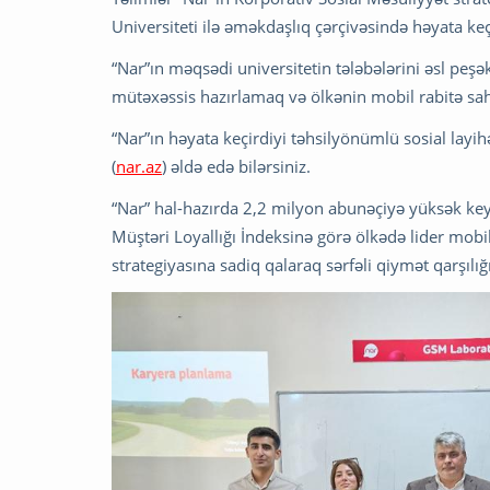
Universiteti ilə əməkdaşlıq çərçivəsində həyata keçi
“Nar”ın məqsədi universitetin tələbələrini əsl peş
mütəxəssis hazırlamaq və ölkənin mobil rabitə sah
“Nar”ın həyata keçirdiyi təhsilyönümlü sosial lay
(
nar.az
) əldə edə bilərsiniz.
“Nar” hal-hazırda 2,2 milyon abunəçiyə yüksək keyf
Müştəri Loyallığı İndeksinə görə ölkədə lider mo
strategiyasına sadiq qalaraq sərfəli qiymət qarşıl