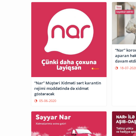
“Nar” koro
aparan hək
davam etdi
18-07-202
“Nar” Müştəri Xidməti sərt karantin
rejimi müddətində də xidmət
göstərəcək
05-06-2020