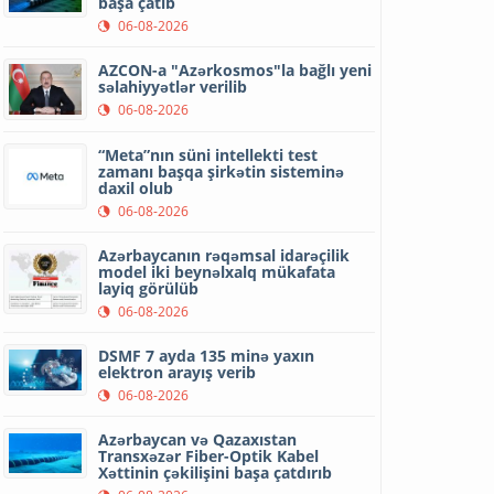
başa çatıb
06-08-2026
AZCON-a "Azərkosmos"la bağlı yeni
səlahiyyətlər verilib
06-08-2026
“Meta”nın süni intellekti test
zamanı başqa şirkətin sisteminə
daxil olub
06-08-2026
Azərbaycanın rəqəmsal idarəçilik
model iki beynəlxalq mükafata
layiq görülüb
06-08-2026
DSMF 7 ayda 135 minə yaxın
elektron arayış verib
06-08-2026
Azərbaycan və Qazaxıstan
Transxəzər Fiber-Optik Kabel
Xəttinin çəkilişini başa çatdırıb