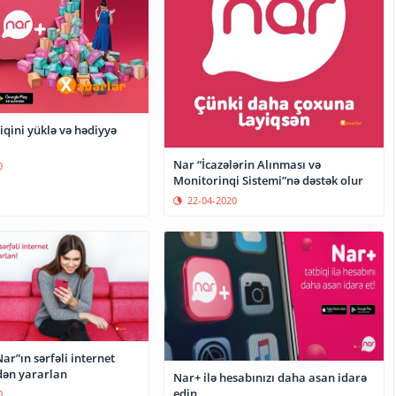
iqini yüklə və hədiyyə
Nar “İcazələrin Alınması və
0
Monitorinqi Sistemi”nə dəstək olur
22-04-2020
Nar”ın sərfəli internet
dən yararlan
Nar+ ilə hesabınızı daha asan idarə
edin
0