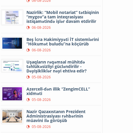
06-08-2026
Nazirlik: “Mobil notariat” tətbiqinin
“mygov”a tam inteqrasiyası
istiqamətində işlər davam etdirilir
06-08-2026
Beş İcra Hakimiyyəti İT sistemlərini
“Hökumət buludu”na köçürüb
06-08-2026
Uşaqların rəqəmsal mühitdə
təhlükəsizliyi gücləndirilir -
Dəyişikliklər nəyi ehtiva edir?
05-08-2026
Azercell-dən illik “ZengimCELL”
xidməti
05-08-2026
Nazir Qazaxıstanın Prezident
Administrasiyası rəhbərinin
müavini ilə görüşüb
05-08-2026