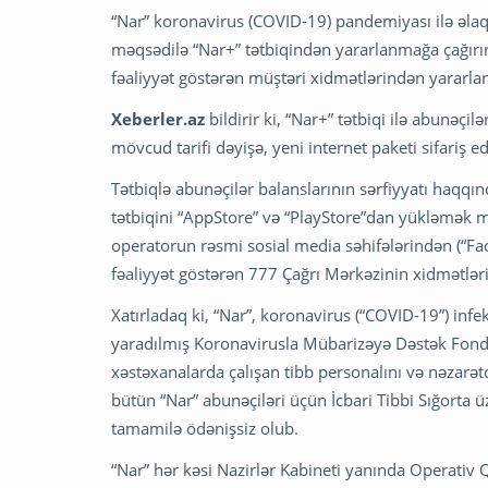
“Nar” koronavirus (COVID-19) pandemiyası ilə əlaqə
məqsədilə “Nar+” tətbiqindən yararlanmağa çağırır
fəaliyyət göstərən müştəri xidmətlərindən yararla
Xeberler.az
bildirir ki, “Nar+” tətbiqi ilə abunəçi
mövcud tarifi dəyişə, yeni internet paketi sifariş e
Tətbiqlə abunəçilər balanslarının sərfiyyatı haqqın
tətbiqini “AppStore” və “PlayStore”dan yükləmək m
operatorun rəsmi sosial media səhifələrindən (“Fac
fəaliyyət göstərən 777 Çağrı Mərkəzinin xidmətləri
Xatırladaq ki, “Nar”, koronavirus (“COVID-19”) inf
yaradılmış Koronavirusla Mübarizəyə Dəstək Fond
xəstəxanalarda çalışan tibb personalını və nəzarət
bütün “Nar” abunəçiləri üçün İcbari Tibbi Sığorta 
tamamilə ödənişsiz olub.
“Nar” hər kəsi Nazirlər Kabineti yanında Operativ 