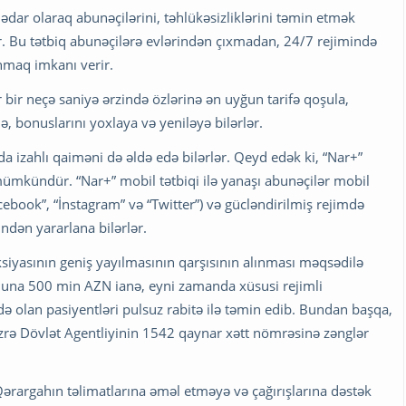
dar olaraq abunəçilərini, təhlükəsizliklərini təmin etmək
. Bu tətbiq abunəçilərə evlərindən çıxmadan, 24/7 rejimində
nmaq imkanı verir.
lər bir neçə saniyə ərzində özlərinə ən uyğun tarifə qoşula,
də, bonuslarını yoxlaya və yeniləyə bilərlər.
da izahlı qaiməni də əldə edə bilərlər. Qeyd edək ki, “Nar+”
ümkündür. “Nar+” mobil tətbiqi ilə yanaşı abunəçilər mobil
ebook”, “İnstagram” və “Twitter”) və gücləndirilmiş rejimdə
ndən yararlana bilərlər.
eksiyasının geniş yayılmasının qarşısının alınması məqsədilə
una 500 min AZN ianə, eyni zamanda xüsusi rejimli
də olan pasiyentləri pulsuz rabitə ilə təmin edib. Bundan başqa,
üzrə Dövlət Agentliyinin 1542 qaynar xətt nömrəsinə zənglər
Qərargahın təlimatlarına əməl etməyə və çağırışlarına dəstək