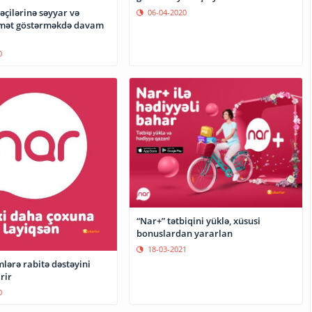
çilərinə səyyar və
06-04-2020
dmət göstərməkdə davam
0
“Nar+” tətbiqini yüklə, xüsusi
bonuslardan yararlan
18-03-2021
lərə rabitə dəstəyini
rir
0