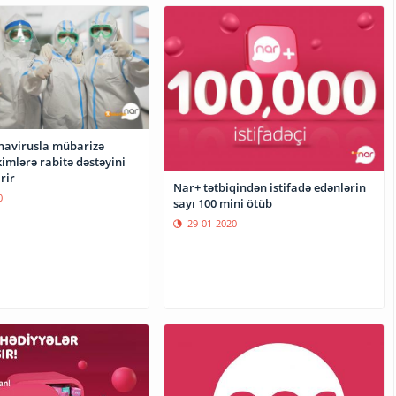
navirusla mübarizə
imlərə rabitə dəstəyini
rir
Nar+ tətbiqindən istifadə edənlərin
0
sayı 100 mini ötüb
29-01-2020