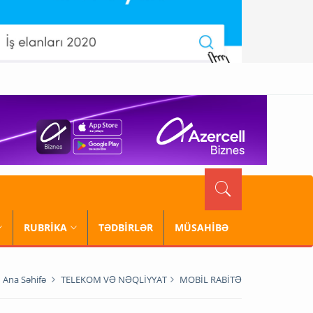
RUBRİKA
TƏDBİRLƏR
MÜSAHİBƏ
Ana Səhifə
TELEKOM VƏ NƏQLİYYAT
MOBİL RABİTƏ