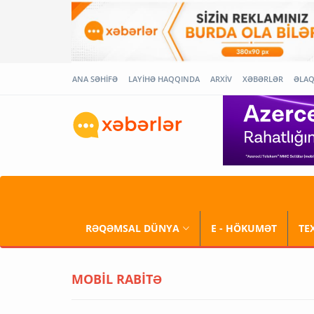
ANA SƏHİFƏ
LAYİHƏ HAQQINDA
ARXİV
XƏBƏRLƏR
ƏLA
RƏQƏMSAL DÜNYA
E - HÖKUMƏT
TE
MOBİL RABİTƏ