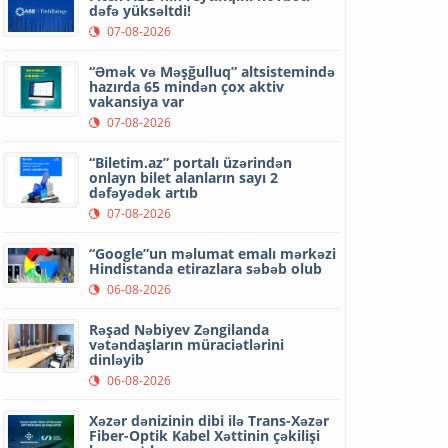
dəfə yüksəltdi!
07-08-2026
“Əmək və Məşğulluq” altsistemində
hazırda 65 mindən çox aktiv
vakansiya var
07-08-2026
“Biletim.az” portalı üzərindən
onlayn bilet alanların sayı 2
dəfəyədək artıb
07-08-2026
“Google”un məlumat emalı mərkəzi
Hindistanda etirazlara səbəb olub
06-08-2026
Rəşad Nəbiyev Zəngilanda
vətəndaşların müraciətlərini
dinləyib
06-08-2026
Xəzər dənizinin dibi ilə Trans-Xəzər
Fiber-Optik Kabel Xəttinin çəkilişi