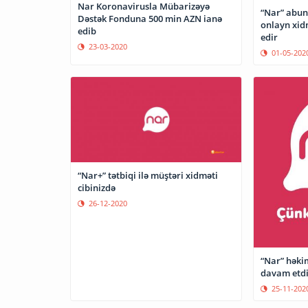
Nar Koronavirusla Mübarizəyə
“Nar” abunə
Dəstək Fonduna 500 min AZN ianə
onlayn xi
edib
edir
23-03-2020
01-05-202
“Nar+” tətbiqi ilə müştəri xidməti
cibinizdə
26-12-2020
“Nar” həkim
davam etdi
25-11-202