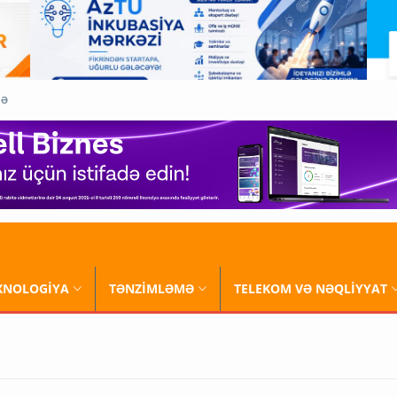
QƏ
XNOLOGİYA
TƏNZİMLƏMƏ
TELEKOM VƏ NƏQLİYYAT