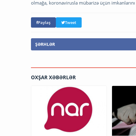
olmağa, koronavirusla mübarizə üçün imkanlarını 
Paylaş
Tweet
ŞƏRHLƏR
OXŞAR XƏBƏRLƏR