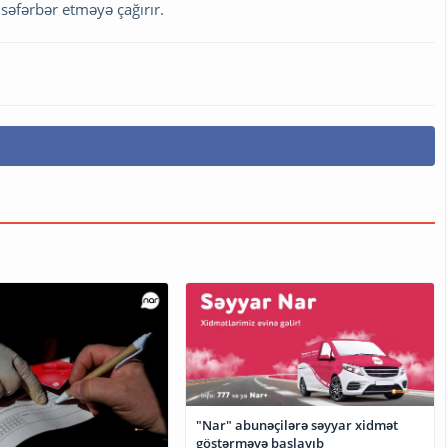
səfərbər etməyə çağırır.
"Nar" abunəçilərə səyyar xidmət
göstərməyə başlayıb