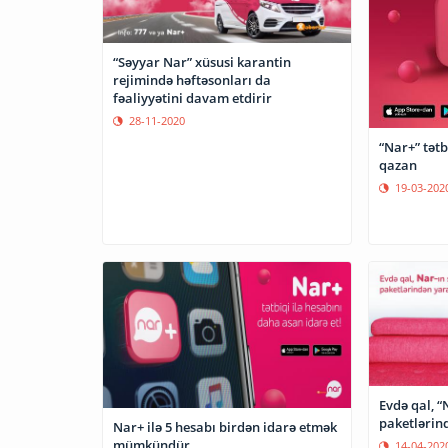
“Səyyar Nar” xüsusi karantin
rejimində həftəsonları da
fəaliyyətini davam etdirir
28-11-2020
“Nar+” tətb
qazan
19-03-202
Evdə qal, “
paketlərin
Nar+ ilə 5 hesabı birdən idarə etmək
mümkündür
14-04-202