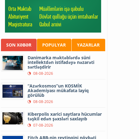
SON XƏBƏR
POPULYAR
YAZARLAR
Danimarka məktəblərdə süni
intellektdən istifadəyə nəzarəti
sərtləşdirir
08-08-2026
“Azərkosmos”un KOSMİK
Akademiyası mükafata layiq
görülüb
08-08-2026
Kiberpolis xarici saytlara hücumlar
təşkil edən şəxsləri saxlayıb
07-08-2026
Fitch ABB-nin reytinqini növbəti