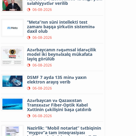
səlahiyyətlər verilib
06-08-2026
“Meta”nın süni intellekti test
zamanı başqa şirkətin sisteminə
daxil olub
06-08-2026
Azərbaycanın rəqəmsal idarəçilik
model iki beynəlxalq mükafata
layiq görülüb
06-08-2026
DSMF 7 ayda 135 minə yaxın
elektron arayış verib
06-08-2026
Azərbaycan və Qazaxıstan
Transxəzər Fiber-Optik Kabel
Xəttinin çəkilişini başa çatdırıb
06-08-2026
Nazirlik: “Mobil notariat” tətbiqinin
“mygov”a tam inteqrasiyası