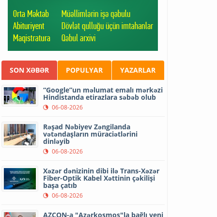
SON XƏBƏR
POPULYAR
YAZARLAR
“Google”un məlumat emalı mərkəzi
Hindistanda etirazlara səbəb olub
06-08-2026
Rəşad Nəbiyev Zəngilanda
vətəndaşların müraciətlərini
dinləyib
06-08-2026
Xəzər dənizinin dibi ilə Trans-Xəzər
Fiber-Optik Kabel Xəttinin çəkilişi
başa çatıb
06-08-2026
AZCON-a "Azərkosmos"la bağlı yeni