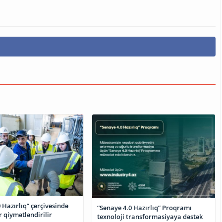
 Hazırlıq” çərçivəsində
“Sənaye 4.0 Hazırlıq” Proqramı
 qiymətləndirilir
texnoloji transformasiyaya dəstək