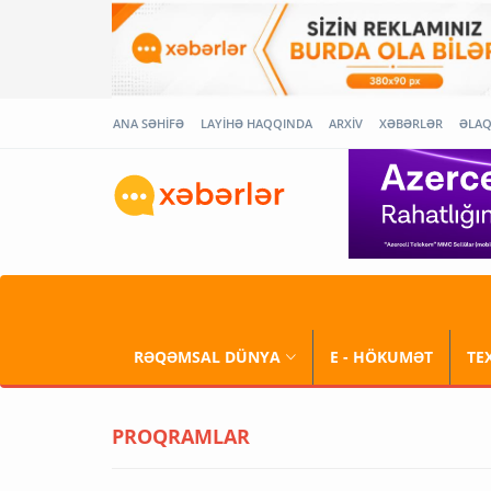
ANA SƏHİFƏ
LAYİHƏ HAQQINDA
ARXİV
XƏBƏRLƏR
ƏLA
RƏQƏMSAL DÜNYA
E - HÖKUMƏT
TE
PROQRAMLAR