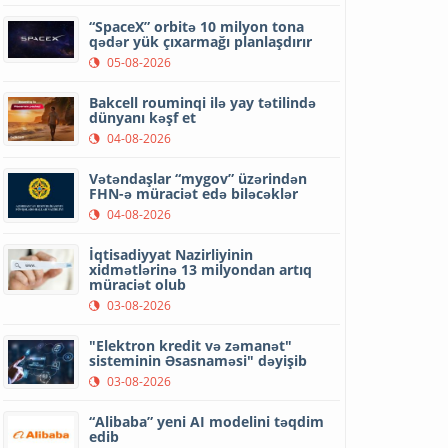
“SpaceX” orbitə 10 milyon tona
qədər yük çıxarmağı planlaşdırır
05-08-2026
Bakcell rouminqi ilə yay tətilində
dünyanı kəşf et
04-08-2026
Vətəndaşlar “mygov” üzərindən
FHN-ə müraciət edə biləcəklər
04-08-2026
İqtisadiyyat Nazirliyinin
xidmətlərinə 13 milyondan artıq
müraciət olub
03-08-2026
"Elektron kredit və zəmanət"
sisteminin Əsasnaməsi" dəyişib
03-08-2026
“Alibaba” yeni AI modelini təqdim
edib