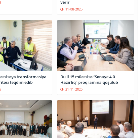
verir
5
11-08-2025
əssisəyə transformasiya
Bu il 15 müəssisə “Sənaye 4.0
ritəsi təqdim edib
Hazırlıq” proqramına qoşulub
6
21-11-2025