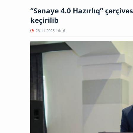
“Sənaye 4.0 Hazırlıq” çərçivə
keçirilib
28-11-2025
16:16