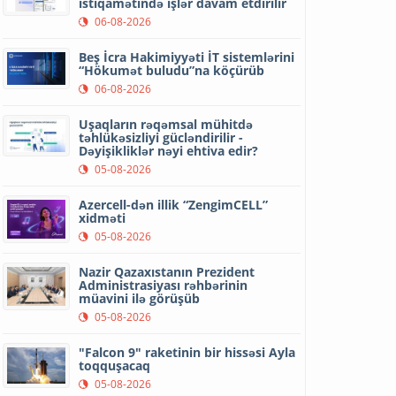
istiqamətində işlər davam etdirilir
06-08-2026
Beş İcra Hakimiyyəti İT sistemlərini
“Hökumət buludu”na köçürüb
06-08-2026
Uşaqların rəqəmsal mühitdə
təhlükəsizliyi gücləndirilir -
Dəyişikliklər nəyi ehtiva edir?
05-08-2026
Azercell-dən illik “ZengimCELL”
xidməti
05-08-2026
Nazir Qazaxıstanın Prezident
Administrasiyası rəhbərinin
müavini ilə görüşüb
05-08-2026
"Falcon 9" raketinin bir hissəsi Ayla
toqquşacaq
05-08-2026