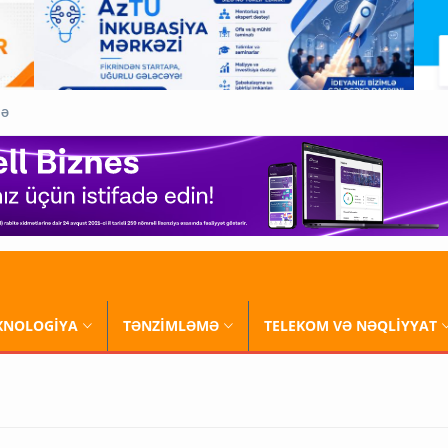
QƏ
XNOLOGİYA
TƏNZİMLƏMƏ
TELEKOM VƏ NƏQLİYYAT