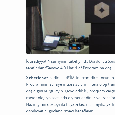
İqtisadiyyat Nazirliyinin tabeliyində Dördüncü Sən
tərəfindən “Sənaye 4.0 Hazırlıq” Proqramına qoşula
Xeberler.az
bildiri ki, 4SİM-in icraçı direktorunu
Proqramının sənaye müəssisələrinin texnoloji tra
daşıdığını vurğulayıb. Qeyd edib ki, proqram çərçi
metodologiya əsasında qiymətləndirilir və transfor
Nazirliyinin dəstəyi ilə həyata keçirilən layihə yer
qabiliyyətini gücləndirməyi hədəfləyir.