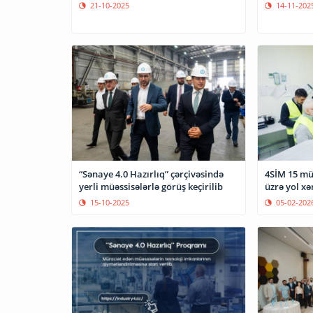
21-10-2025
14-11-202
“Sənaye 4.0 Hazırlıq” çərçivəsində
4SİM 15 mü
yerli müəssisələrlə görüş keçirilib
üzrə yol xə
15-10-2025
05-02-202