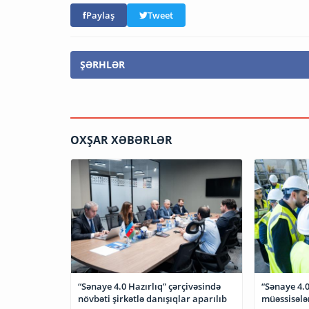
Paylaş
Tweet
ŞƏRHLƏR
OXŞAR XƏBƏRLƏR
“Sənaye 4.0 Hazırlıq” çərçivəsində
“Sənaye 4.0
növbəti şirkətlə danışıqlar aparılıb
müəssisələr