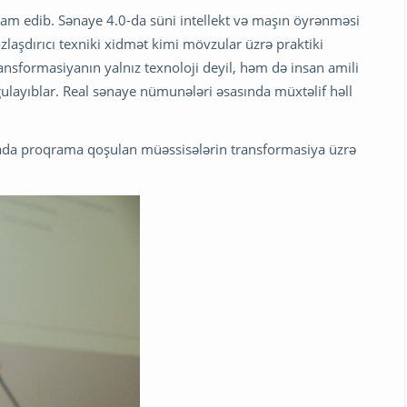
avam edib. Sənaye 4.0-da süni intellekt və maşın öyrənməsi
ozlaşdırıcı texniki xidmət kimi mövzular üzrə praktiki
sformasiyanın yalnız texnoloji deyil, həm də insan amili
layıblar. Real sənaye nümunələri əsasında müxtəlif həll
iyada proqrama qoşulan müəssisələrin transformasiya üzrə