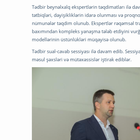
Tədbir beynəlxalq ekspertlərin təqdimatları ilə d
tətbiqləri, dəyişikliklərin idarə olunması və proqn
nümunələr təqdim olunub. Ekspertlər rəqəmsal tran
baxımından kompleks yanaşma tələb etdiyini vurğu
modellərinin üstünlükləri müqayisə olunub.
Tədbir sual-cavab sessiyası ilə davam edib. Sess
məsul şəxsləri və mütəxəssislər iştirak ediblər.