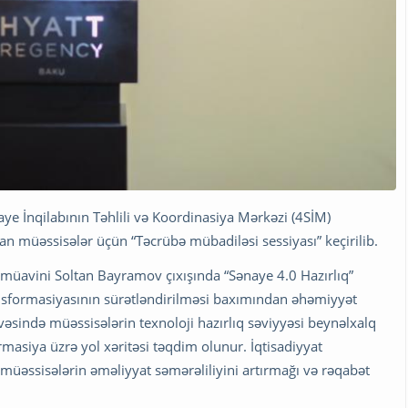
aye İnqilabının Təhlili və Koordinasiya Mərkəzi (4SİM)
n müəssisələr üçün “Təcrübə mübadiləsi sessiyası” keçirilib.
n müavini Soltan Bayramov çıxışında “Sənaye 4.0 Hazırlıq”
nsformasiyasının sürətləndirilməsi baxımından əhəmiyyət
vəsində müəssisələrin texnoloji hazırlıq səviyyəsi beynəlxalq
masiya üzrə yol xəritəsi təqdim olunur. İqtisadiyyat
li müəssisələrin əməliyyat səmərəliliyini artırmağı və rəqabət