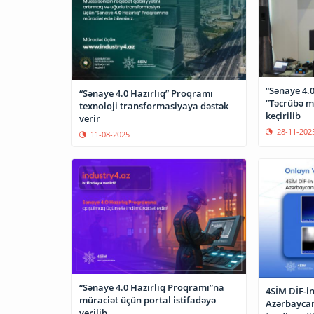
“Sənaye 4.0
“Sənaye 4.0 Hazırlıq” Proqramı
“Təcrübə mü
texnoloji transformasiyaya dəstək
keçirilib
verir
28-11-202
11-08-2025
“Sənaye 4.0 Hazırlıq Proqramı”na
4SİM DİF-i
müraciət üçün portal istifadəyə
Azərbaycan
verilib