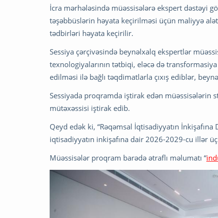
İcra mərhələsində müəssisələrə ekspert dəstəyi gös
təşəbbüslərin həyata keçirilməsi üçün maliyyə alət
tədbirləri həyata keçirilir.
Sessiya çərçivəsində beynəlxalq ekspertlər müəssi
texnologiyalarının tətbiqi, eləcə də transformasiya
edilməsi ilə bağlı təqdimatlarla çıxış ediblər, beynə
Sessiyada proqramda iştirak edən müəssisələrin st
mütəxəssisi iştirak edib.
Qeyd edək ki, “Rəqəmsal İqtisadiyyatın İnkişafın
iqtisadiyyatın inkişafına dair 2026-2029-cu illər ü
Müəssisələr proqram barədə ətraflı məlumatı “
ind