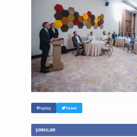
Paylaş
Tweet
ŞƏRHLƏR