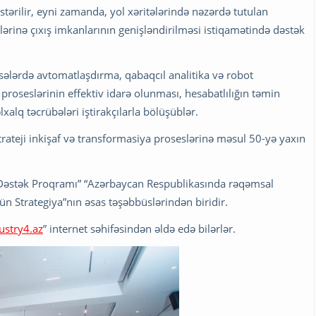
tərilir, eyni zamanda, yol xəritələrində nəzərdə tutulan
lərinə çıxış imkanlarının genişləndirilməsi istiqamətində dəstək
sələrdə avtomatlaşdırma, qabaqcıl analitika və robot
 proseslərinin effektiv idarə olunması, hesabatlılığın təmin
lxalq təcrübələri iştirakçılarla bölüşüblər.
rateji inkişaf və transformasiya proseslərinə məsul 50-yə yaxın
a Dəstək Proqramı” “Azərbaycan Respublikasında rəqəmsal
çün Strategiya”nın əsas təşəbbüslərindən biridir.
ustry4.az
” internet səhifəsindən əldə edə bilərlər.