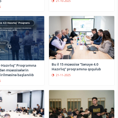
b
21-10-2025
6
Bu il 15 müəssisə “Sənaye 4.0
0 Hazırlıq” Proqramına
Hazırlıq” proqramına qoşulub
dən müəssisələrin
irilməsinə başlanılıb
21-11-2025
5