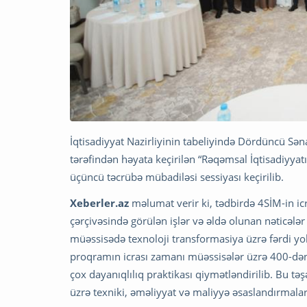
İqtisadiyyat Nazirliyinin tabeliyində Dördüncü Sən
tərəfindən həyata keçirilən “Rəqəmsal İqtisadiyya
üçüncü təcrübə mübadiləsi sessiyası keçirilib.
Xeberler.az
məlumat verir ki, tədbirdə 4SİM-in 
çərçivəsində görülən işlər və əldə olunan nəticəl
müəssisədə texnoloji transformasiya üzrə fərdi yol x
proqramın icrası zamanı müəssisələr üzrə 400-dən
çox dayanıqlılıq praktikası qiymətləndirilib. Bu tə
üzrə texniki, əməliyyat və maliyyə əsaslandırmaları