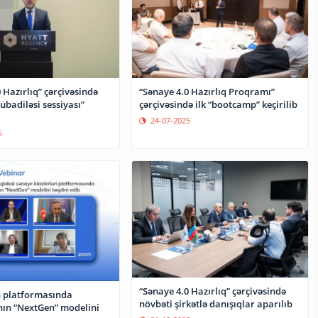
 Hazırlıq” çərçivəsində
“Sənaye 4.0 Hazırlıq Proqramı”
badiləsi sessiyası”
çərçivəsində ilk “bootcamp” keçirilib
24-07-2025
5
“Sənaye 4.0 Hazırlıq” çərçivəsində
n platformasında
növbəti şirkətlə danışıqlar aparılıb
ın “NextGen” modelini