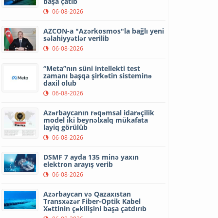
başa çatıb
06-08-2026
AZCON-a "Azərkosmos"la bağlı yeni
səlahiyyətlər verilib
06-08-2026
“Meta”nın süni intellekti test
zamanı başqa şirkətin sisteminə
daxil olub
06-08-2026
Azərbaycanın rəqəmsal idarəçilik
model iki beynəlxalq mükafata
layiq görülüb
06-08-2026
DSMF 7 ayda 135 minə yaxın
elektron arayış verib
06-08-2026
Azərbaycan və Qazaxıstan
Transxəzər Fiber-Optik Kabel
Xəttinin çəkilişini başa çatdırıb