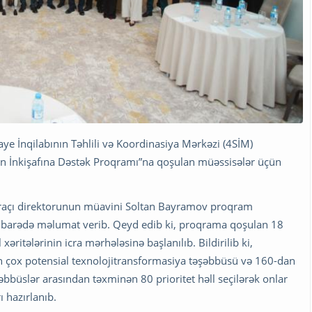
aye İnqilabının Təhlili və Koordinasiya Mərkəzi (4SİM)
tın İnkişafına Dəstək Proqramı”na qoşulan müəssisələr üçün
icraçı direktorunun müavini Soltan Bayramov proqram
ər barədə məlumat verib. Qeyd edib ki, proqrama qoşulan 18
əritələrinin icra mərhələsinə başlanılıb. Bildirilib ki,
 çox potensial texnolojitransformasiya təşəbbüsü və 160-dan
şəbbüslər arasından təxminən 80 prioritet həll seçilərək onlar
 hazırlanıb.