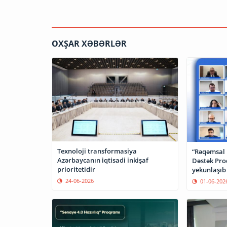
OXŞAR XƏBƏRLƏR
Texnoloji transformasiya
“Rəqəmsal İ
Azərbaycanın iqtisadi inkişaf
Dəstək Pro
prioritetidir
yekunlaşıb
24-06-2026
01-06-202