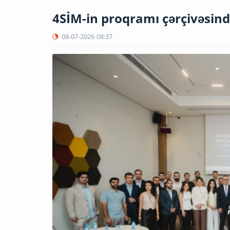
4SİM-in proqramı çərçivəsində 
08-07-2026
08:37