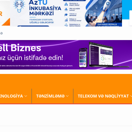
QƏ
XNOLOGİYA
TƏNZİMLƏMƏ
TELEKOM VƏ NƏQLİYYAT