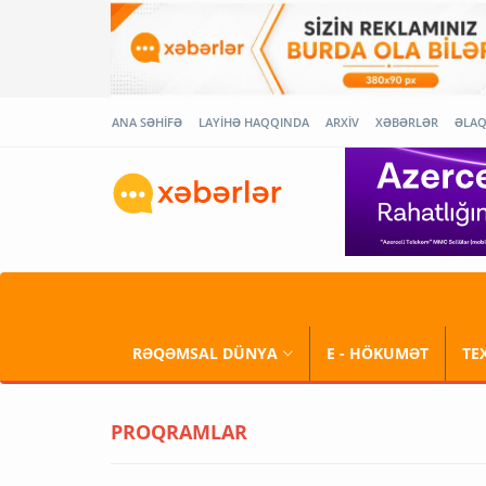
ANA SƏHİFƏ
LAYİHƏ HAQQINDA
ARXİV
XƏBƏRLƏR
ƏLA
RƏQƏMSAL DÜNYA
E - HÖKUMƏT
TE
PROQRAMLAR