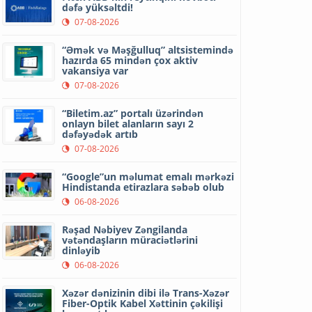
dəfə yüksəltdi!
07-08-2026
“Əmək və Məşğulluq” altsistemində
hazırda 65 mindən çox aktiv
vakansiya var
07-08-2026
“Biletim.az” portalı üzərindən
onlayn bilet alanların sayı 2
dəfəyədək artıb
07-08-2026
“Google”un məlumat emalı mərkəzi
Hindistanda etirazlara səbəb olub
06-08-2026
Rəşad Nəbiyev Zəngilanda
vətəndaşların müraciətlərini
dinləyib
06-08-2026
Xəzər dənizinin dibi ilə Trans-Xəzər
Fiber-Optik Kabel Xəttinin çəkilişi