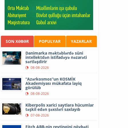
SON XƏBƏR
POPULYAR
YAZARLAR
Danimarka məktəblərdə süni
intellektdən istifadəyə nəzarəti
sərtləşdirir
08-08-2026
“Azərkosmos”un KOSMİK
Akademiyası mükafata layiq
görülüb
08-08-2026
Kiberpolis xarici saytlara hücumlar
təşkil edən şəxsləri saxlayıb
07-08-2026
Fitch ABB-nin reytinqini növbəti