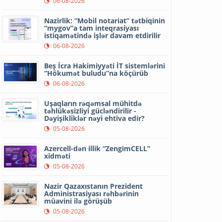
06-08-2026
Nazirlik: “Mobil notariat” tətbiqinin
“mygov”a tam inteqrasiyası
istiqamətində işlər davam etdirilir
06-08-2026
Beş İcra Hakimiyyəti İT sistemlərini
“Hökumət buludu”na köçürüb
06-08-2026
Uşaqların rəqəmsal mühitdə
təhlükəsizliyi gücləndirilir -
Dəyişikliklər nəyi ehtiva edir?
05-08-2026
Azercell-dən illik “ZengimCELL”
xidməti
05-08-2026
Nazir Qazaxıstanın Prezident
Administrasiyası rəhbərinin
müavini ilə görüşüb
05-08-2026