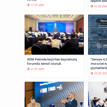
təqdim edi
17-07-2025
01-05-202
4SİM Pekində keçirilən beynəlxalq
“Sənaye 4.
forumda təmsil olunub
müraciət e
qiymətlənd
21-07-2025
25-09-202