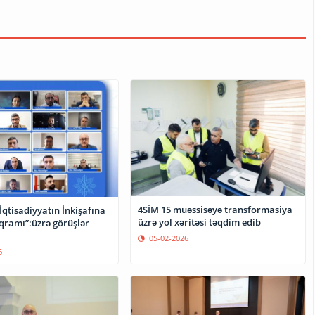
4SİM 15 müəssisəyə transformasiya
qtisadiyyatın İnkişafına
üzrə yol xəritəsi təqdim edib
qramı”:üzrə görüşlər
05-02-2026
6