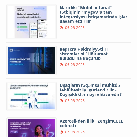
Nazirlik: “Mobil notariat”
tətbiqinin “mygov”a tam
inteqrasiyası istiqamətində işlər
davam etdirilir
06-08-2026
Beş İcra Hakimiyyəti İT
sistemlərini “Hökumət
buludu”na köçürüb
06-08-2026
Uşaqların rəqəmsal mühitdə
təhlükəsizliyi gücləndirilir -
Dəyişikliklər nəyi ehtiva edir?
05-08-2026
Azercell-dən illik “ZengimCELL”
xidməti
05-08-2026