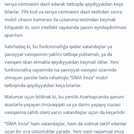
seriya nömrəsini daxil edərək tətbiqdə qeydiyyatdan keçə
bilərlər. FİN kod və seriya nömrəsini daxil etdikdən sonra
mobil cihazın kamerası ilə üztanıma testindən keçmək
kifayətdir ki, süni intellekt sayəsində şəxsin eyniləşdirilməsi
aparılsın.
Xatırladaq ki, bu funksionallığa qədər vətəndaşlar ya
şəxsiyyət vəsiqəsinin şəklini tətbiqə yükləməli, ya da
vəsiqəni skan etməklə qeydiyyatdan keçməli idilər. Yeni
funksionallıq sayəsində isə şəxsiyyət vəsiqəsi üzərində
olmayan şəxslər belə rahatlıqla “SİMA İmza” mobil
tətbiqində qeydiyyatdan keçə bilərlər.
Məlumat üçün bildirək ki, bu yenilik Azərbaycanda qanuni
əsaslarla yaşayan (müvəqqəti və ya daimi yaşayış icazəsi
vəsiqəsinə sahib olan) xarici vətəndaşlar üçün də keçərlidir.
“SİMA İmza” həm vətəndaşlar, həm də xidmət təklif edənlər
üçün bir sıra üstünlüklər yaradır. Yeni nəsil rəqəmsal imza