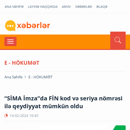
ANA SƏHİFƏ
LAYİHƏ HAQQINDA
ARXİV
XƏBƏRLƏR
ƏLAQƏ
E - HÖKUMƏT
Ana Səhifə
E - HÖKUMƏT
“SİMA İmza”da FİN kod və seriya nömrəsi
ilə qeydiyyat mümkün oldu
14-02-2024
16:45