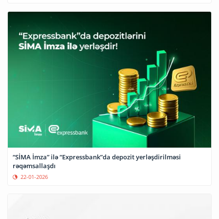
“SİMA İmza” ilə “Expressbank”da depozit yerləşdirilməsi
rəqəmsallaşdı
22-01-2026