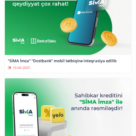
“SİMA İmza” “Dostbank” mobil tətbiqinə inteqrasiya edilib
10-04-2025