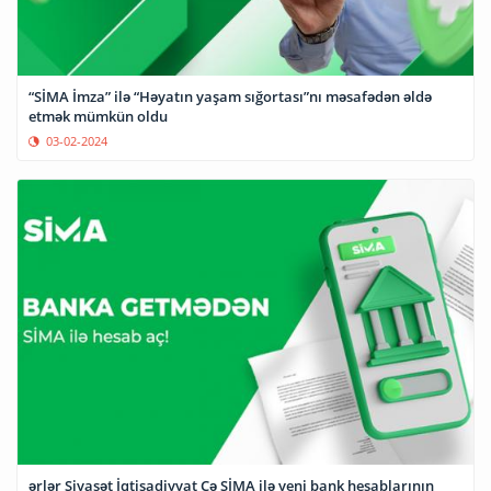
“SİMA İmza” ilə “Həyatın yaşam sığortası”nı məsafədən əldə
etmək mümkün oldu
03-02-2024
ərlər Siyasət İqtisadiyyat Cə SİMA ilə yeni bank hesablarının