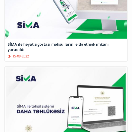
SİMA ilə həyat sığortası məhsullarını əldə etmək imkanı
yaradıldı
15-08-2022