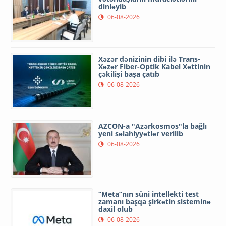
dinləyib
06-08-2026
Xəzər dənizinin dibi ilə Trans-
Xəzər Fiber-Optik Kabel Xəttinin
çəkilişi başa çatıb
06-08-2026
AZCON-a "Azərkosmos"la bağlı
yeni səlahiyyətlər verilib
06-08-2026
“Meta”nın süni intellekti test
zamanı başqa şirkətin sisteminə
daxil olub
06-08-2026