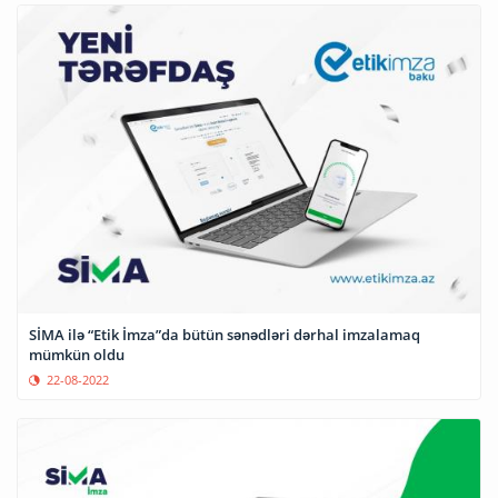
SİMA ilə “Etik İmza”da bütün sənədləri dərhal imzalamaq
mümkün oldu
22-08-2022