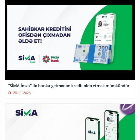
“SİMA İmza” ilə banka getmədən kredit əldə etmək mümkündür
28-11-2023