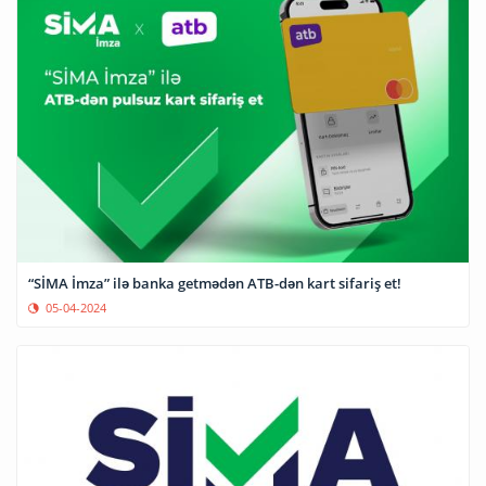
“SİMA İmza” ilə banka getmədən ATB-dən kart sifariş et!
05-04-2024