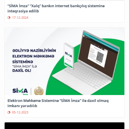
“SİMA İmza” “Xalq” bankın internet bankçılıq sisteminə
inteqrasiya edilib
17-12-2024
Elektron Məhkəmə Sisteminə “SİMA İmza” ilə daxil olmaq
imkanı yaradılıb
05-12-2023