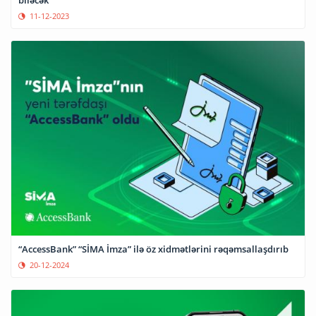
11-12-2023
“AccessBank” “SİMA İmza” ilə öz xidmətlərini rəqəmsallaşdırıb
20-12-2024