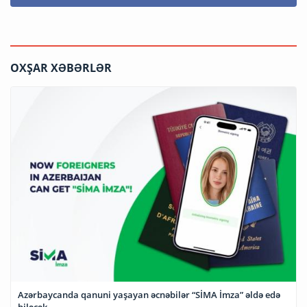
OXŞAR XƏBƏRLƏR
Azərbaycanda qanuni yaşayan əcnəbilər “SİMA İmza” əldə edə
biləcək