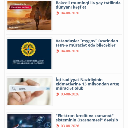
Bakcell rouminqi ilə yay tətilində
dünyanı kəşf et
04-08-2026
Vətəndaşlar “mygov” üzərindən
FHN-ə müraciət edə biləcəklər
04-08-2026
İqtisadiyyat Nazirliyinin
xidmətlərinə 13 milyondan artıq
müraciət olub
03-08-2026
"Elektron kredit və zəmanət"
sisteminin Əsasnaməsi" dəyişib
03-08-2026