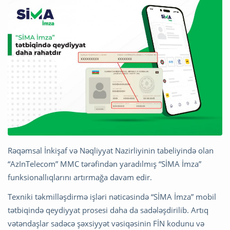
Rəqəmsal İnkişaf və Nəqliyyat Nazirliyinin tabeliyində olan
“AzInTelecom” MMC tərəfindən yaradılmış “SİMA İmza”
funksionallıqlarını artırmağa davam edir.
Texniki təkmilləşdirmə işləri nəticəsində “SİMA İmza” mobil
tətbiqində qeydiyyat prosesi daha da sadələşdirilib. Artıq
vətəndaşlar sadəcə şəxsiyyət vəsiqəsinin FİN kodunu və