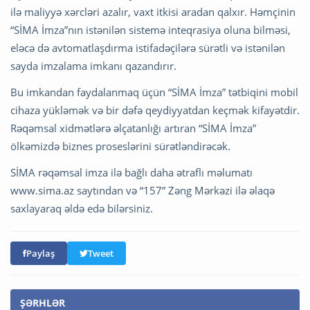
ilə maliyyə xərcləri azalır, vaxt itkisi aradan qalxır. Həmçinin
“SİMA İmza”nın istənilən sistemə inteqrasiya oluna bilməsi,
eləcə də avtomatlaşdırma istifadəçilərə sürətli və istənilən
sayda imzalama imkanı qazandırır.
Bu imkandan faydalanmaq üçün “SİMA İmza” tətbiqini mobil
cihaza yükləmək və bir dəfə qeydiyyatdan keçmək kifayətdir.
Rəqəmsal xidmətlərə əlçatanlığı artıran “SİMA İmza”
ölkəmizdə biznes proseslərini sürətləndirəcək.
SİMA rəqəmsal imza ilə bağlı daha ətraflı məlumatı
www.sima.az saytından və “157” Zəng Mərkəzi ilə əlaqə
saxlayaraq əldə edə bilərsiniz.
Paylaş
Tweet
ŞƏRHLƏR