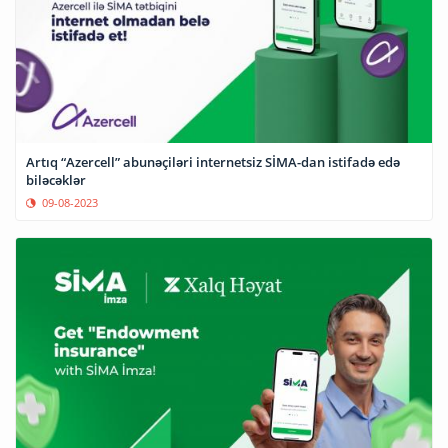
Artıq “Azercell” abunəçiləri internetsiz SİMA-dan istifadə edə
biləcəklər
09-08-2023