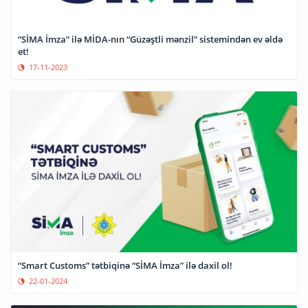
“SİMA İmza” ilə MİDA-nın “Güzəştli mənzil” sistemindən ev əldə
et!
17-11-2023
“Smart Customs” tətbiqinə “SİMA İmza” ilə daxil ol!
22-01-2024