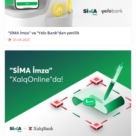
“SİMA İmza” və “Yelo Bank”dan yenilik
25-04-2025