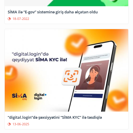
SİMA ilə “E-gov” sisteminə giriş daha əlçatan oldu
18-07-2022
“digital.login”də şəxsiyyətini “SİMA KYC” ilə təsdiqlə
13-06-2025