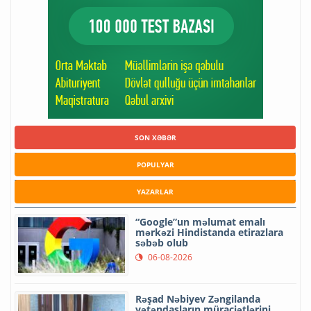
SON XƏBƏR
POPULYAR
YAZARLAR
“Google”un məlumat emalı
mərkəzi Hindistanda etirazlara
səbəb olub
06-08-2026
Rəşad Nəbiyev Zəngilanda
vətəndaşların müraciətlərini