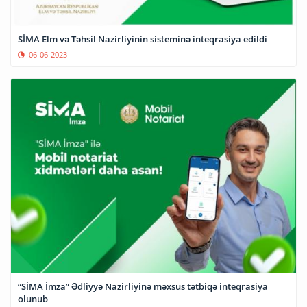
SİMA Elm və Təhsil Nazirliyinin sisteminə inteqrasiya edildi
06-06-2023
“SİMA İmza” Ədliyyə Nazirliyinə məxsus tətbiqə inteqrasiya
olunub