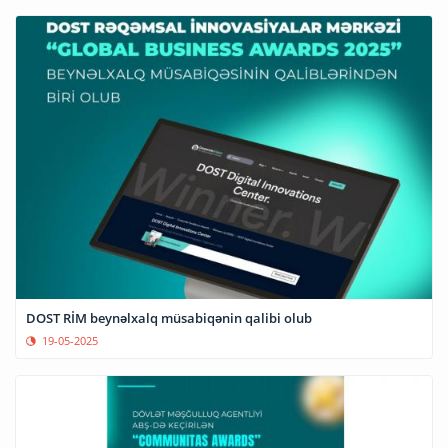
DOST RİM beynəlxalq müsabiqənin qalibi olub
19-05-2025