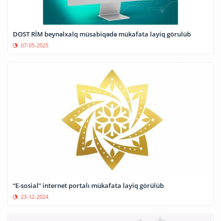
DOST RİM beynəlxalq müsabiqədə mükafata layiq görulüb
07-05-2025
“E-sosial” internet portalı mükafata layiq görülüb
23-12-2024