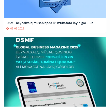
DSMF beynəlxalq müsabiqədə iki mükafata layiq görülüb
05-05-2025