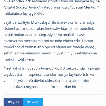
ölkələrindən 270 layihənin iştirak etdiyi müsabiqədə layihə
“Digital Society Award” kateqoriyası üzrə “Special Mention”
mükafatına layiq görülüb.
Layihə nazirliyin Mərkəzləşdirilmiş elektron informasiya
sistemi əsasında qurulan innovativ idarəetmə modelini,
sosial məlumatların inteqrasiyası və analitik əsaslı
qərarvermə mexanizmlərini özündə ehtiva edir. Həmin
model sosial xidmətlərin operativliyini artırmaqla yanaşı,
şəffaflığın və vətəndaş məmnuniyyətinin yüksəldilməsinə
mühüm töhfə verir.
“Festival of Innovation Awards” dövlət sektorunda innovativ
təşəbbüslərin, rəqəmsal transformasiya layihələrinin və
vətəndaşyönümlü dövlət xidmətlərinin təşviqinə xidmət
edən nüfuzlu beynəlxalq platformalardan biridir.
Paylaş
Tweet