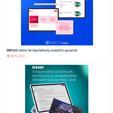
ƏƏSMN daha iki beynəlxalq mükafat qazanıb
09-12-2024