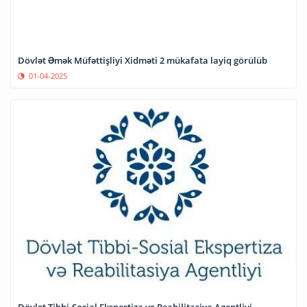
Dövlət Əmək Müfəttişliyi Xidməti 2 mükafata layiq görülüb
01-04-2025