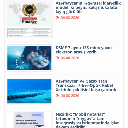
Azərbaycanın rəqəmsal idarəçilik
model iki beynəlxalq mükafata
layiq görülüb
06-08-2026
DSMF 7 ayda 135 minə yaxın
elektron arayış verib
06-08-2026
Azərbaycan və Qazaxıstan
Transxəzər Fiber-Optik Kabel
Xəttinin çəkilişini başa çatdırıb
06-08-2026
Nazirlik: “Mobil notariat”
tətbiqinin “mygov”a tam
inteqrasiyası istiqamətində işlər
davam etdirilir