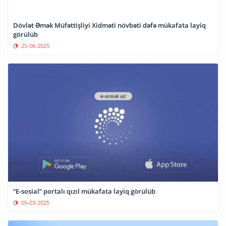
Dövlət Əmək Müfəttişliyi Xidməti növbəti dəfə mükafata layiq
görülüb
25-06-2025
“E-sosial” portalı qızıl mükafata layiq görülüb
05-03-2025