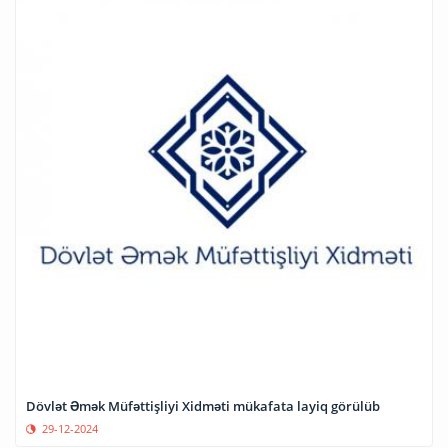
Dövlət Əmək Müfəttişliyi Xidməti mükafata layiq görülüb
29-12-2024