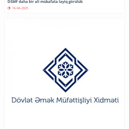
DSMF daha bir ali mükafata layiq görülüb
16-04-2025