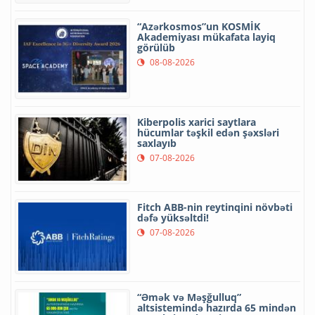
“Azərkosmos”un KOSMİK
Akademiyası mükafata layiq
görülüb
08-08-2026
Kiberpolis xarici saytlara
hücumlar təşkil edən şəxsləri
saxlayıb
07-08-2026
Fitch ABB-nin reytinqini növbəti
dəfə yüksəltdi!
07-08-2026
“Əmək və Məşğulluq”
altsistemində hazırda 65 mindən