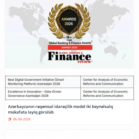
Azərbaycanın rəqəmsal idarəçilik model iki beynəlxalq
mükafata layiq görülüb
06-08-2026