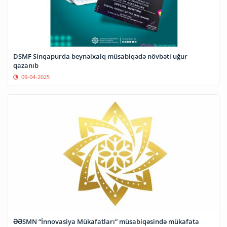
DSMF Sinqapurda beynəlxalq müsabiqədə növbəti uğur
qazanıb
09-04-2025
ƏƏSMN “İnnovasiya Mükafatları” müsabiqəsində mükafata