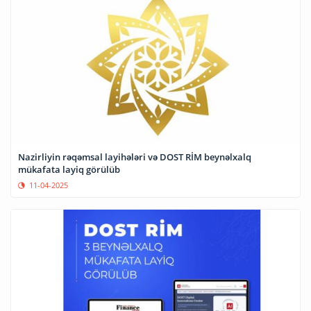
Nazirliyin rəqəmsal layihələri və DOST RİM beynəlxalq
mükafata layiq görülüb
11-04-2025