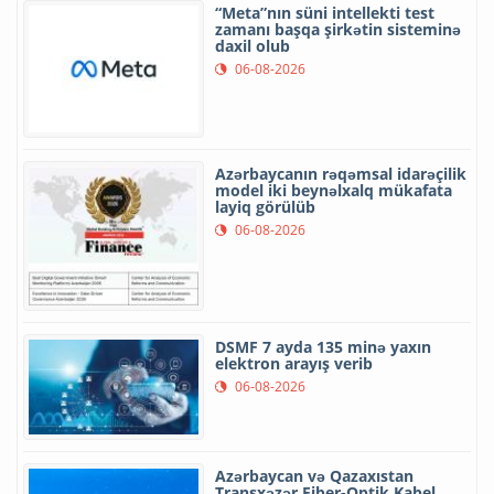
“Meta”nın süni intellekti test
zamanı başqa şirkətin sisteminə
daxil olub
06-08-2026
Azərbaycanın rəqəmsal idarəçilik
model iki beynəlxalq mükafata
layiq görülüb
06-08-2026
DSMF 7 ayda 135 minə yaxın
elektron arayış verib
06-08-2026
Azərbaycan və Qazaxıstan
Transxəzər Fiber-Optik Kabel