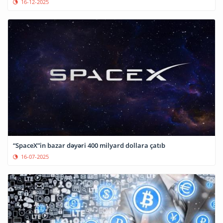
16-12-2025
“SpaceX”in bazar dəyəri 400 milyard dollara çatıb
16-07-2025