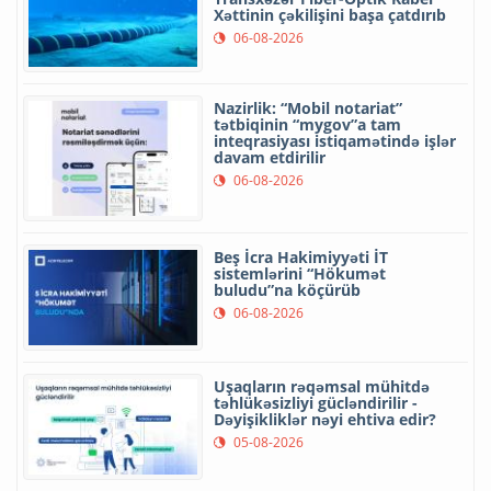
Xəttinin çəkilişini başa çatdırıb
06-08-2026
Nazirlik: “Mobil notariat”
tətbiqinin “mygov”a tam
inteqrasiyası istiqamətində işlər
davam etdirilir
06-08-2026
Beş İcra Hakimiyyəti İT
sistemlərini “Hökumət
buludu”na köçürüb
06-08-2026
Uşaqların rəqəmsal mühitdə
təhlükəsizliyi gücləndirilir -
Dəyişikliklər nəyi ehtiva edir?
05-08-2026