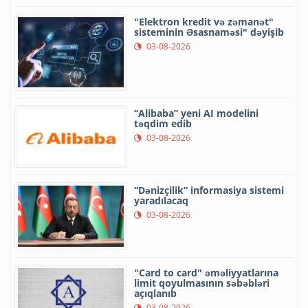
"Elektron kredit və zəmanət"
sisteminin Əsasnaməsi" dəyişib
03-08-2026
“Alibaba” yeni AI modelini
təqdim edib
03-08-2026
“Dənizçilik” informasiya sistemi
yaradılacaq
03-08-2026
"Card to card" əməliyyatlarına
limit qoyulmasının səbəbləri
açıqlanıb
03-08-2026