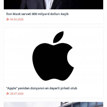
İlon Mask sərvəti 800 milyard dolları keçib
04-02-2026
“Apple” yenidən dünyanın ən dəyərli şirkəti olub
28-07-2026