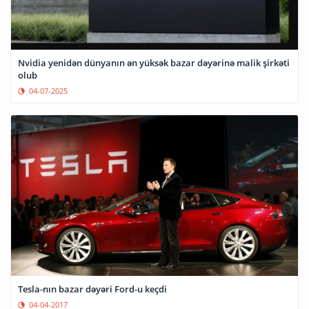
Nvidia yenidən dünyanın ən yüksək bazar dəyərinə malik şirkəti
olub
04-07-2025
Tesla-nın bazar dəyəri Ford-u keçdi
04-04-2017