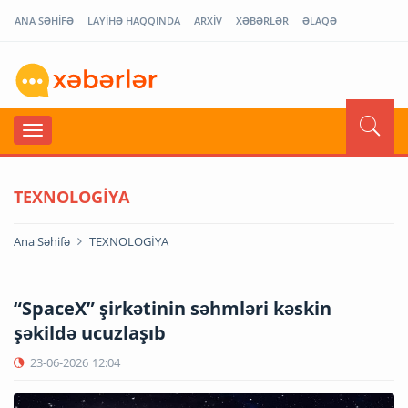
ANA SƏHİFƏ
LAYİHƏ HAQQINDA
ARXİV
XƏBƏRLƏR
ƏLAQƏ
TEXNOLOGİYA
Ana Səhifə
TEXNOLOGİYA
“SpaceX” şirkətinin səhmləri kəskin
şəkildə ucuzlaşıb
23-06-2026
12:04