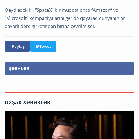
Qeyd edək ki, “SpaceX” bir müddət öncə “Amazon” və
“Microsoft” kompaniyalarını geridə qoyaraq dünyanın ən
dəyərli dörd şirkətindən birinə çevrilmişdi.
Paylaş
Tweet
ŞƏRHLƏR
OXŞAR XƏBƏRLƏR