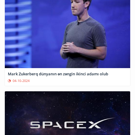
Mark Zukerberq dünyanın ən zəngin ikinci adamı olub
04-10-2024