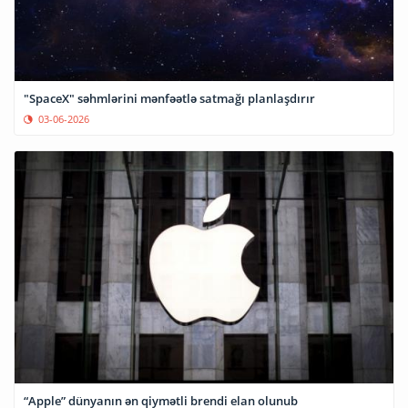
"SpaceX" səhmlərini mənfəətlə satmağı planlaşdırır
03-06-2026
“Apple” dünyanın ən qiymətli brendi elan olunub