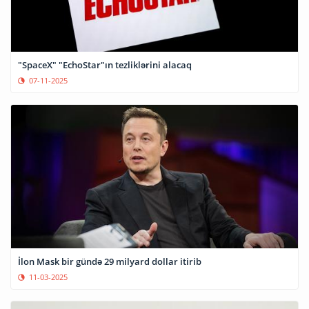
"SpaceX" "EchoStar"ın tezliklərini alacaq
07-11-2025
İlon Mask bir gündə 29 milyard dollar itirib
11-03-2025