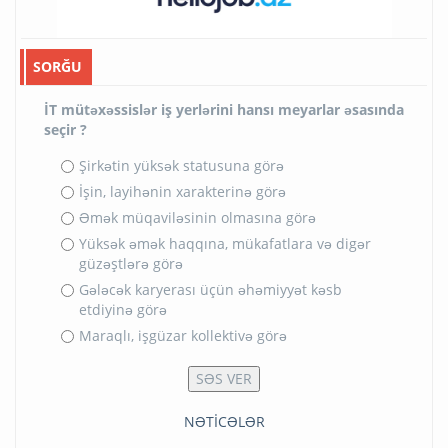
SORĞU
İT mütəxəssislər iş yerlərini hansı meyarlar əsasında
seçir ?
Şirkətin yüksək statusuna görə
İşin, layihənin xarakterinə görə
Əmək müqaviləsinin olmasına görə
Yüksək əmək haqqına, mükafatlara və digər
güzəştlərə görə
Gələcək karyerası üçün əhəmiyyət kəsb
etdiyinə görə
Maraqlı, işgüzar kollektivə görə
NƏTİCƏLƏR