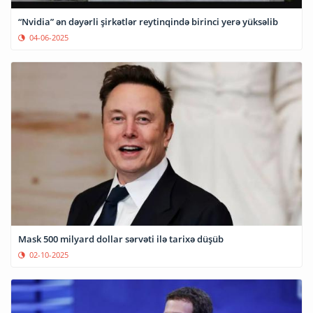
“Nvidia” ən dəyərli şirkətlər reytinqində birinci yerə yüksəlib
04-06-2025
Mask 500 milyard dollar sərvəti ilə tarixə düşüb
02-10-2025