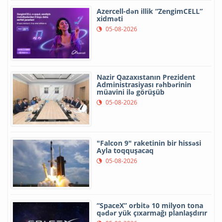
Azercell-dən illik “ZengimCELL”
xidməti
05-08-2026
Nazir Qazaxıstanın Prezident
Administrasiyası rəhbərinin
müavini ilə görüşüb
05-08-2026
"Falcon 9" raketinin bir hissəsi
Ayla toqquşacaq
05-08-2026
“SpaceX” orbitə 10 milyon tona
qədər yük çıxarmağı planlaşdırır