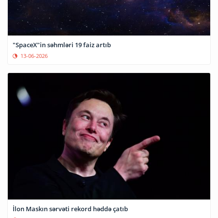
"SpaceX"in səhmləri 19 faiz artıb
13-06-2026
İlon Maskın sərvəti rekord həddə çatıb