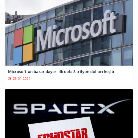
Microsoft-un bazar dəyəri ilk dəfə 3 trilyon dolları keçib
25-01-2024