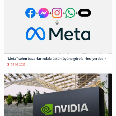
“Meta” səhm bazarlarındakı üstünlüyünə görə birinci yerdədir
05-02-2025