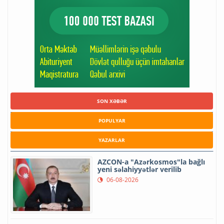
SON XƏBƏR
POPULYAR
YAZARLAR
AZCON-a "Azərkosmos"la bağlı
yeni səlahiyyətlər verilib
06-08-2026