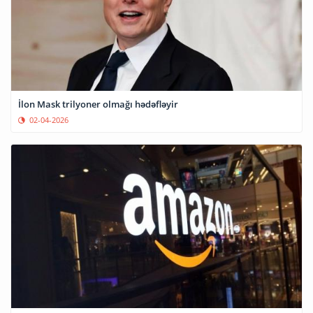
İlon Mask trilyoner olmağı hədəfləyir
02-04-2026