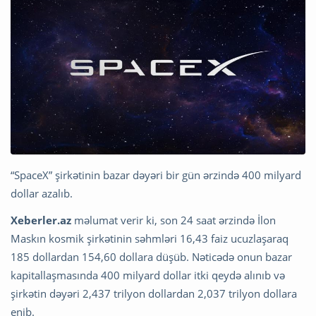
“SpaceX” şirkətinin bazar dəyəri bir gün ərzində 400 milyard
dollar azalıb.
Xeberler.az
məlumat verir ki, son 24 saat ərzində İlon
Maskın kosmik şirkətinin səhmləri 16,43 faiz ucuzlaşaraq
185 dollardan 154,60 dollara düşüb. Nəticədə onun bazar
kapitallaşmasında 400 milyard dollar itki qeydə alınıb və
şirkətin dəyəri 2,437 trilyon dollardan 2,037 trilyon dollara
enib.