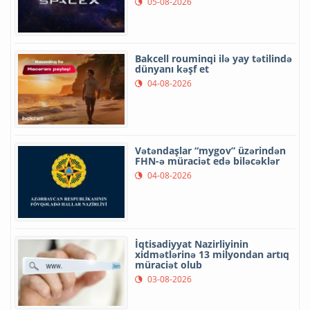
05-08-2026
Bakcell rouminqi ilə yay tətilində
dünyanı kəşf et
04-08-2026
Vətəndaşlar “mygov” üzərindən
FHN-ə müraciət edə biləcəklər
04-08-2026
İqtisadiyyat Nazirliyinin
xidmətlərinə 13 milyondan artıq
müraciət olub
03-08-2026