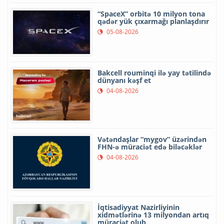
“SpaceX” orbitə 10 milyon tona
qədər yük çıxarmağı planlaşdırır
05-08-2026
Bakcell rouminqi ilə yay tətilində
dünyanı kəşf et
04-08-2026
Vətəndaşlar “mygov” üzərindən
FHN-ə müraciət edə biləcəklər
04-08-2026
İqtisadiyyat Nazirliyinin
xidmətlərinə 13 milyondan artıq
müraciət olub