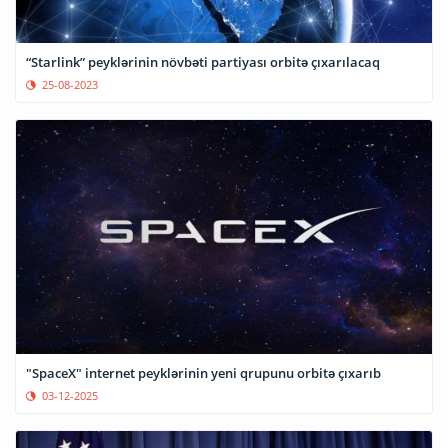
“Starlink” peyklərinin növbəti partiyası orbitə çıxarılacaq
25-08-2023
"SpaceX" internet peyklərinin yeni qrupunu orbitə çıxarıb
03-12-2025