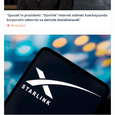
“SpaceX”ın prezidenti: “Starlink” internet xidməti Azərbaycanda
korporativ sektorda və dənizdə dəstəklənəcək”
09-05-2023