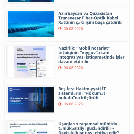
Azərbaycan və Qazaxıstan
Transxəzər Fiber-Optik Kabel
Xəttinin çəkilişini başa çatdırıb
06-08-2026
Nazirlik: “Mobil notariat”
tətbiqinin “mygov”a tam
inteqrasiyası istiqamətində işlər
davam etdirilir
06-08-2026
Beş İcra Hakimiyyəti İT
sistemlərini “Hökumət
buludu”na köçürüb
06-08-2026
Uşaqların rəqəmsal mühitdə
təhlükəsizliyi gücləndirilir -
Dəyişikliklər nəyi ehtiva edir?