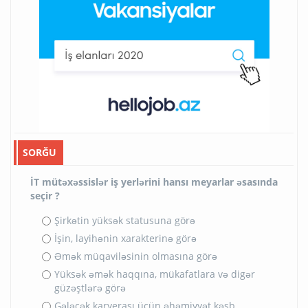
SORĞU
İT mütəxəssislər iş yerlərini hansı meyarlar əsasında
seçir ?
Şirkətin yüksək statusuna görə
İşin, layihənin xarakterinə görə
Əmək müqaviləsinin olmasına görə
Yüksək əmək haqqına, mükafatlara və digər
güzəştlərə görə
Gələcək karyerası üçün əhəmiyyət kəsb