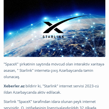
"SpaceX" şirkətinin saytında mövcud olan interaktiv xəritəyə
əsasən, " Starlink" internetə çıxış Azərbaycanda təmin
olunacaq.
Xeberler.az
bildirir ki, "Starlink" internet servisi 2023-cü
ildən Azərbaycanda aktiv ediləcək.
Starlink "SpaceX" tərəfindən idarə olunan peyk internet
servisidir. O, istifadəsinin lisenziyalaşdırıldığı 32 ölkədə