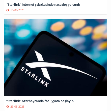
“Starlink” internet şəbəkəsində nasazlıq yaranıb
15-09-2025
“Starlink” Azərbaycanda fəaliyyətə başlayıb
29-03-2025