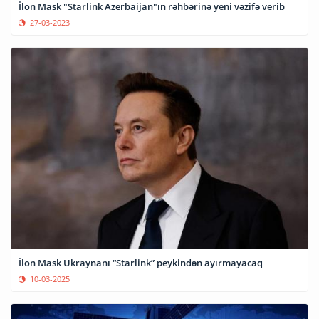
İlon Mask "Starlink Azerbaijan"ın rəhbərinə yeni vəzifə verib
27-03-2023
İlon Mask Ukraynanı “Starlink” peykindən ayırmayacaq
10-03-2025