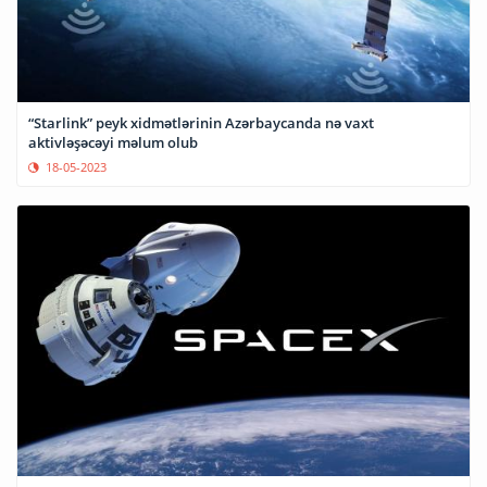
“Starlink” peyk xidmətlərinin Azərbaycanda nə vaxt
aktivləşəcəyi məlum olub
18-05-2023