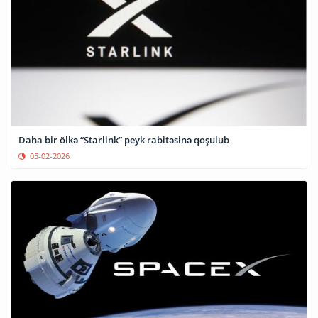
Daha bir ölkə “Starlink” peyk rabitəsinə qoşulub
05-02-2026