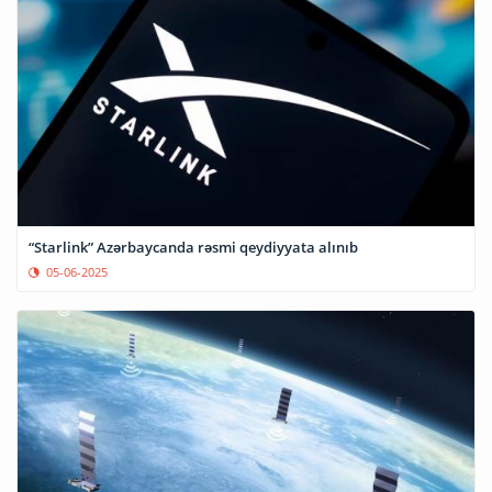
“Starlink” Azərbaycanda rəsmi qeydiyyata alınıb
05-06-2025