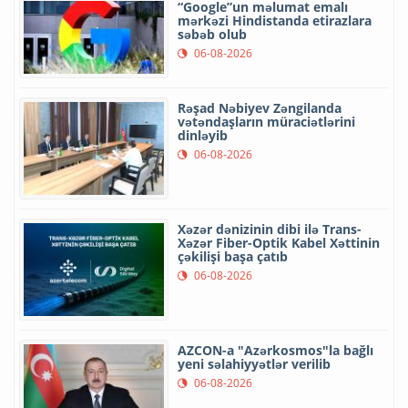
“Google”un məlumat emalı
mərkəzi Hindistanda etirazlara
səbəb olub
06-08-2026
Rəşad Nəbiyev Zəngilanda
vətəndaşların müraciətlərini
dinləyib
06-08-2026
Xəzər dənizinin dibi ilə Trans-
Xəzər Fiber-Optik Kabel Xəttinin
çəkilişi başa çatıb
06-08-2026
AZCON-a "Azərkosmos"la bağlı
yeni səlahiyyətlər verilib
06-08-2026