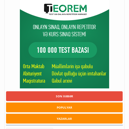
SON XƏBƏR
POPULYAR
YAZARLAR