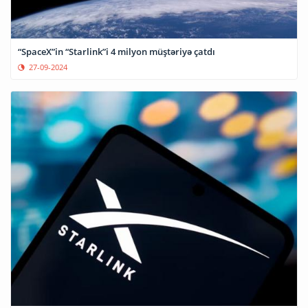
“SpaceX”in “Starlink”i 4 milyon müştəriyə çatdı
27-09-2024