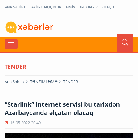
ANA SƏHİFƏ
LAYİHƏ HAQQINDA
ARXİV
XƏBƏRLƏR
ƏLAQƏ
TENDER
Ana Səhifə
TƏNZİMLƏMƏ
TENDER
“Starlink” internet servisi bu tarixdən
Azərbaycanda əlçatan olacaq
16-05-2022
20:49