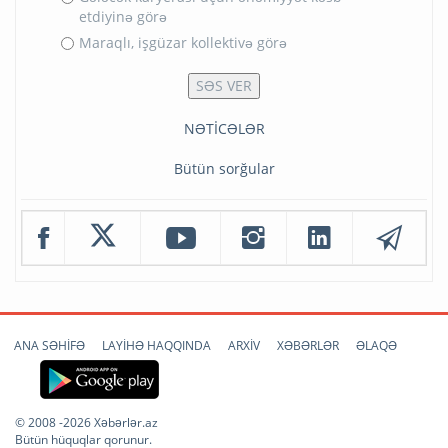
etdiyinə görə
Maraqlı, işgüzar kollektivə görə
NƏTİCƏLƏR
Bütün sorğular
ANA SƏHİFƏ
LAYİHƏ HAQQINDA
ARXİV
XƏBƏRLƏR
ƏLAQƏ
© 2008 -2026 Xəbərlər.az
Bütün hüquqlar qorunur.