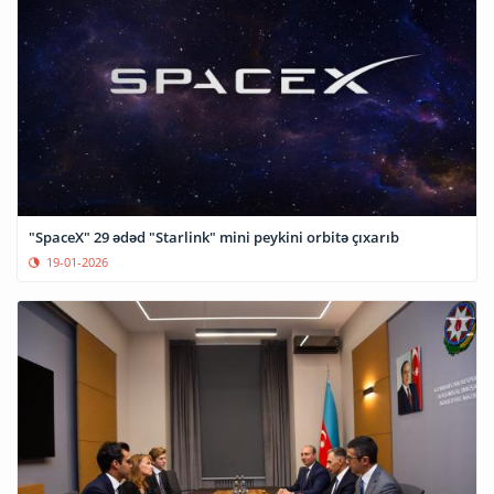
"SpaceX" 29 ədəd "Starlink" mini peykini orbitə çıxarıb
19-01-2026