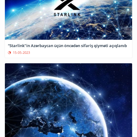
“Starlink"in Azərbaycan üçün öncədən sifariş qiyməti açıqlanıb
15-05-2023