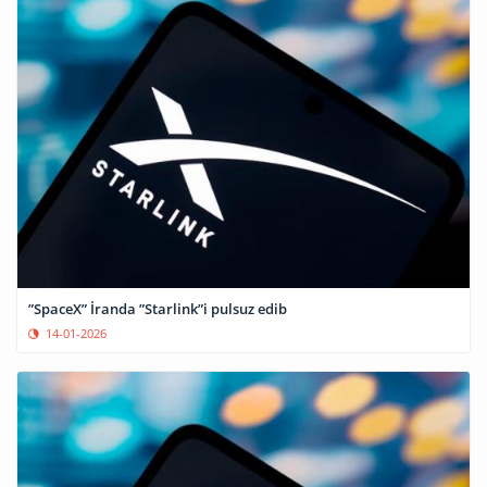
”SpaceX” İranda ”Starlink”i pulsuz edib
14-01-2026