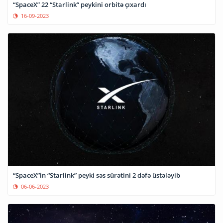
“SpaceX” 22 “Starlink” peykini orbitə çıxardı
16-09-2023
“SpaceX”in “Starlink” peyki səs sürətini 2 dəfə üstələyib
06-06-2023