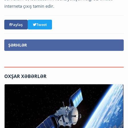
internetə çıxış təmin edir.
Paylaş
Tweet
ŞƏRHLƏR
OXŞAR XƏBƏRLƏR