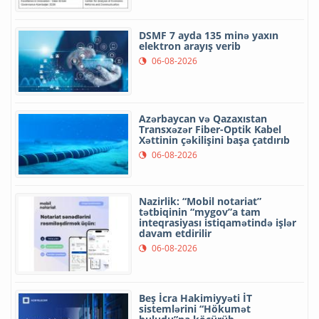
DSMF 7 ayda 135 minə yaxın
elektron arayış verib
06-08-2026
Azərbaycan və Qazaxıstan
Transxəzər Fiber-Optik Kabel
Xəttinin çəkilişini başa çatdırıb
06-08-2026
Nazirlik: “Mobil notariat”
tətbiqinin “mygov”a tam
inteqrasiyası istiqamətində işlər
davam etdirilir
06-08-2026
Beş İcra Hakimiyyəti İT
sistemlərini “Hökumət