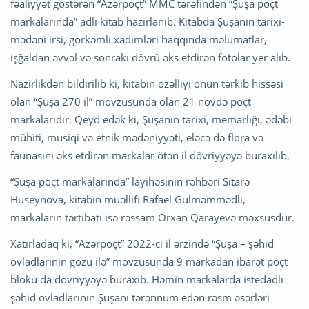
fəaliyyət göstərən “Azərpoçt” MMC tərəfindən “Şuşa poçt
markalarında” adlı kitab hazırlanıb. Kitabda Şuşanın tarixi-
mədəni irsi, görkəmli xadimləri haqqında məlumatlar,
işğaldan əvvəl və sonrakı dövrü əks etdirən fotolar yer alıb.
Nazirlikdən bildirilib ki, kitabın özəlliyi onun tərkib hissəsi
olan “Şuşa 270 il” mövzusunda olan 21 növdə poçt
markalarıdır. Qeyd edək ki, Şuşanın tarixi, memarlığı, ədəbi
mühiti, musiqi və etnik mədəniyyəti, eləcə də flora və
faunasını əks etdirən markalar ötən il dövriyyəyə buraxılıb.
“Şuşa poçt markalarında” layihəsinin rəhbəri Sitarə
Hüseynova, kitabın müəllifi Rafael Gülməmmədli,
markaların tərtibatı isə rəssam Orxan Qarayevə məxsusdur.
Xatırladaq ki, “Azərpoçt” 2022-ci il ərzində “Şuşa – şəhid
övladlarının gözü ilə” mövzusunda 9 markadan ibarət poçt
bloku da dövriyyəyə buraxıb. Həmin markalarda istedadlı
şəhid övladlarının Şuşanı tərənnüm edən rəsm əsərləri