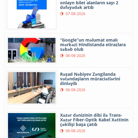
onlayn bilet alanların sayı 2
dəfəyədək artıb
07-08-2026
“Google”un məlumat emalı
mərkəzi Hindistanda etirazlara
səbəb olub
06-08-2026
Rəşad Nəbiyev Zəngilanda
vətəndaşların müraciətlərini
dinləyib
06-08-2026
Xəzər dənizinin dibi ilə Trans-
Xəzər Fiber-Optik Kabel Xəttinin
çəkilişi başa çatıb
06-08-2026