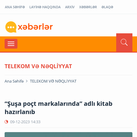
ANA SƏHİFƏ
LAYİHƏ HAQQINDA
ARXİV
XƏBƏRLƏR
ƏLAQƏ
TELEKOM VƏ NƏQLİYYAT
Ana Səhifə
TELEKOM VƏ NƏQLİYYAT
“Şuşa poçt markalarında” adlı kitab
hazırlanıb
09-12-2023
14:33