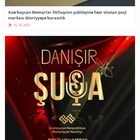
Azərbaycan Memarlar İttifaqının yubileyinə həsr olunan poçt
markası dövriyyəyə buraxılıb
15-10-2021