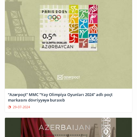
“Azərpoçt” MMC “Yay Olimpiya Oyunları 2024” adlı poçt
markasını dövriyyəyə buraxıb
29-07-2024