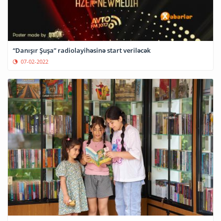
“Danışır Şuşa” radiolayihəsinə start veriləcək
07-02-2022