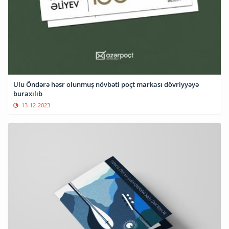
Ulu Öndərə həsr olunmuş növbəti poçt markası dövriyyəyə
buraxılıb
13-12-2023