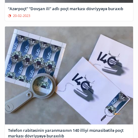
“Azərpoçt” “Dovşan ili” adlı poçt markası dövriyyəyə buraxıb
20-02-2023
Telefon rabitəsinin yaranmasının 140 illiyi münasibətilə poçt
markası dövriyyəyə buraxılıb