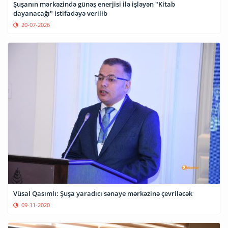
Şuşanın mərkəzində günəş enerjisi ilə işləyən "Kitab
dayanacağı" istifadəyə verilib
20-07-2026
Vüsal Qasımlı: Şuşa yaradıcı sənaye mərkəzinə çevriləcək
09-11-2020