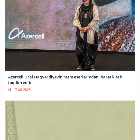
Azercell Ucal Haqverdiyevin rəsm əsərlərindən ibarət kitab
təqdim edib
17-06-2025