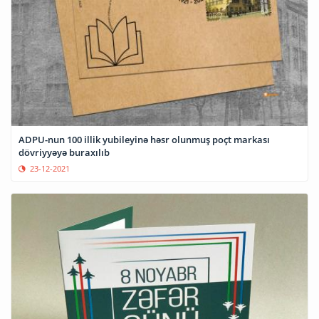
ADPU-nun 100 illik yubileyinə həsr olunmuş poçt markası
dövriyyəyə buraxılıb
23-12-2021