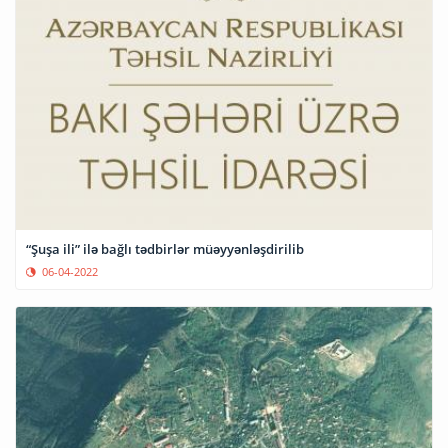
“Şuşa ili” ilə bağlı tədbirlər müəyyənləşdirilib
06-04-2022