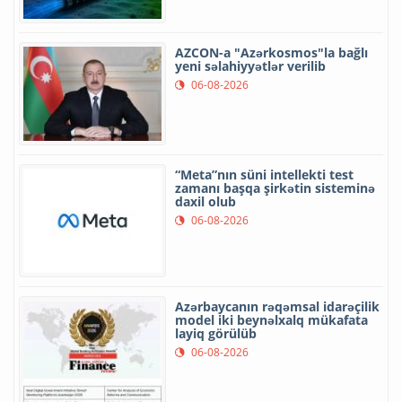
AZCON-a "Azərkosmos"la bağlı
yeni səlahiyyətlər verilib
06-08-2026
“Meta”nın süni intellekti test
zamanı başqa şirkətin sisteminə
daxil olub
06-08-2026
Azərbaycanın rəqəmsal idarəçilik
model iki beynəlxalq mükafata
layiq görülüb
06-08-2026