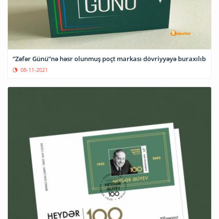
“Zəfər Günü”nə həsr olunmuş poçt markası dövriyyəyə buraxılıb
08-11-2021