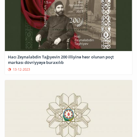
Hacı Zeynalabdin Tağıyevin 200 illiyinə həsr olunan poçt
markası dövriyyəyə buraxılıb
13-12-2023