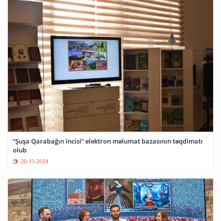
“Şuşa Qarabağın incisi” elektron məlumat bazasının təqdimatı
olub
20-11-2024