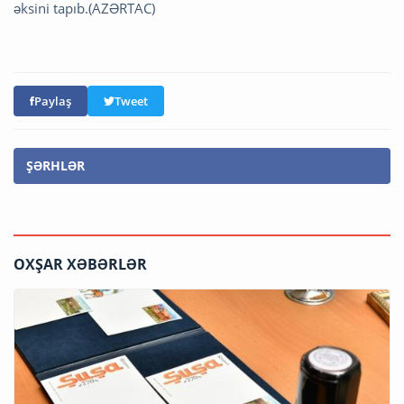
əksini tapıb.(AZƏRTAC)
Paylaş
Tweet
ŞƏRHLƏR
OXŞAR XƏBƏRLƏR