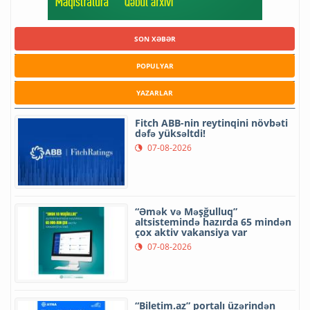
SON XƏBƏR
POPULYAR
YAZARLAR
Fitch ABB-nin reytinqini növbəti
dəfə yüksəltdi!
07-08-2026
“Əmək və Məşğulluq”
altsistemində hazırda 65 mindən
çox aktiv vakansiya var
07-08-2026
“Biletim.az” portalı üzərindən