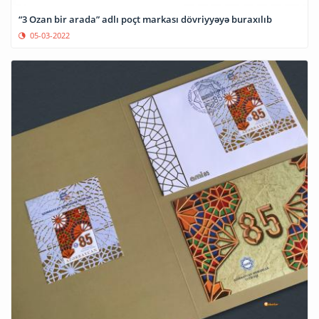
“3 Ozan bir arada” adlı poçt markası dövriyyəyə buraxılıb
05-03-2022