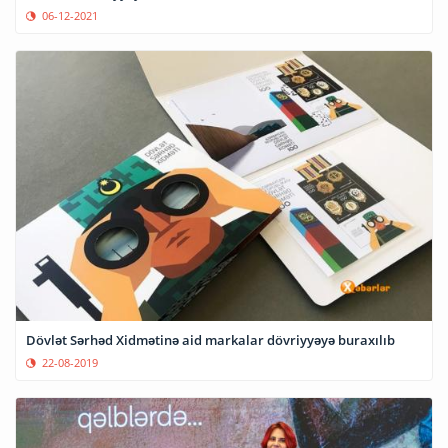
06-12-2021
Dövlət Sərhəd Xidmətinə aid markalar dövriyyəyə buraxılıb
22-08-2019