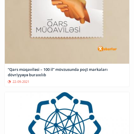
“Qars müqaviləsi – 100 il” mövzusunda poçt markaları
dövriyyəyə buraxılıb
22-09-2021