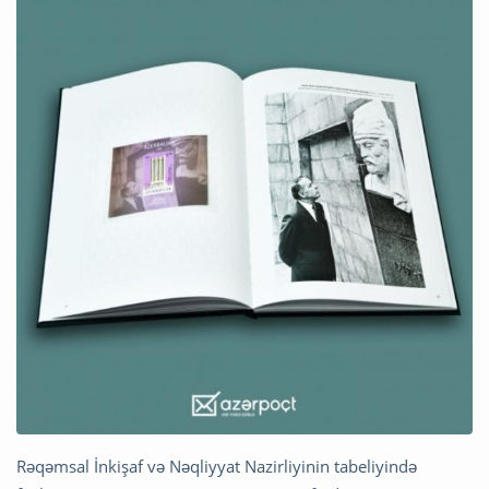
Rəqəmsal İnkişaf və Nəqliyyat Nazirliyinin tabeliyində