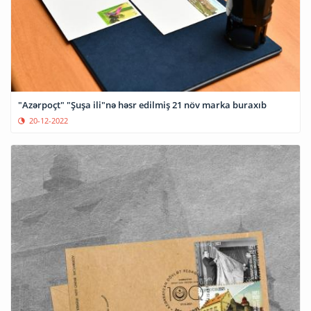
"Azərpoçt" "Şuşa ili"nə həsr edilmiş 21 növ marka buraxıb
20-12-2022