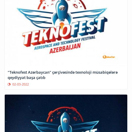
"Teknofest Azərbaycan" çərçivəsində texnoloji müsabiqələrə
qeydiyyat başa çatıb
02-03-2022