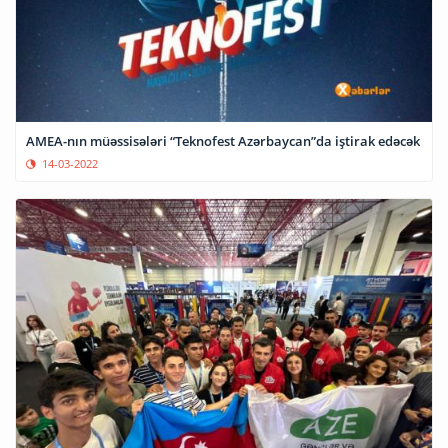
AMEA-nın müəssisələri “Teknofest Azərbaycan”da iştirak edəcək
14-03-2022