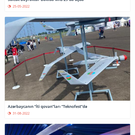
25-05-2022
Azərbaycanın “İti qovan”ları “Teknofest”də
31-08-2022