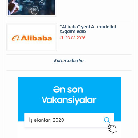
“Alibaba” yeni AI modelini
təqdim edib
03-08-2026
Bütün xəbərlər