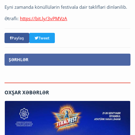
Eyni zamanda könüllülərin festivala dair təklifləri dinlənilib.
Ətraflı:
https://bit.ly/3vPMVzA
Paylaş
Tweet
ŞƏRHLƏR
OXŞAR XƏBƏRLƏR