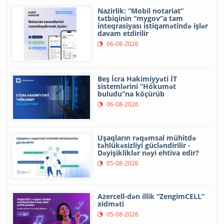
Nazirlik: “Mobil notariat”
tətbiqinin “mygov”a tam
inteqrasiyası istiqamətində işlər
davam etdirilir
06-08-2026
Beş İcra Hakimiyyəti İT
sistemlərini “Hökumət
buludu”na köçürüb
06-08-2026
Uşaqların rəqəmsal mühitdə
təhlükəsizliyi gücləndirilir -
Dəyişikliklər nəyi ehtiva edir?
05-08-2026
Azercell-dən illik “ZengimCELL”
xidməti
05-08-2026