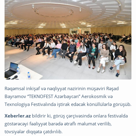
Rəqəmsal inkişaf və nəqliyyat nazirinin müşaviri Rəşad
Bayramov “TEKNOFEST Azərbaycan” Aerokosmik və
Texnologiya Festivalında iştirak edəcək könüllülərlə görüşüb.
Xeberler.az
bildirir ki, görüş çərçivəsində onlara festivalda
göstərəcəyi fəaliyyət barədə ətraflı məlumat verilib,
tövsiyələr diqqətə çatdırılıb.