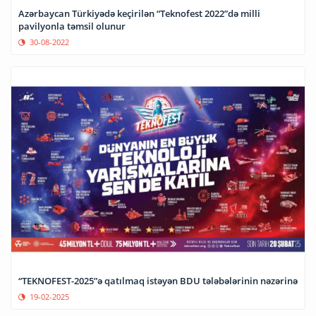
Azərbaycan Türkiyədə keçirilən “Teknofest 2022”də milli
pavilyonla təmsil olunur
30-08-2022
“TEKNOFEST-2025”ə qatılmaq istəyən BDU tələbələrinin nəzərinə
19-02-2025