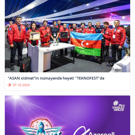
“ASAN xidmət”in nümayəndə heyəti "TEKNOFEST"də
07-10-2024