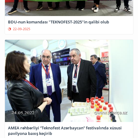
BDU-nun komandası "TEKNOFEST-2025"in qalibi olub
22-09-2025
AMEA rəhbərliyi “Teknofest Azərbaycan” festivalında xüsusi
pavilyona baxış keçirib