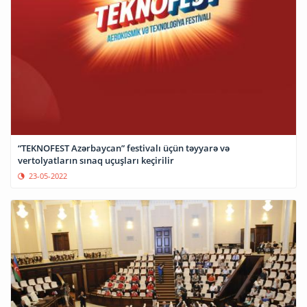
“TEKNOFEST Azərbaycan” festivalı üçün təyyarə və
vertolyatların sınaq uçuşları keçirilir
23-05-2022