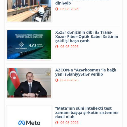
dinləyib
06-08-2026
Xəzər dənizinin dibi ilə Trans-
Xəzər Fiber-Optik Kabel Xəttinin
çəkilişi başa çatıb
06-08-2026
AZCON-a "Azərkosmos"la bağlı
yeni səlahiyyətlər verilib
06-08-2026
“Meta”nın süni intellekti test
zamanı başqa şirkətin sisteminə
daxil olub
06-08-2026