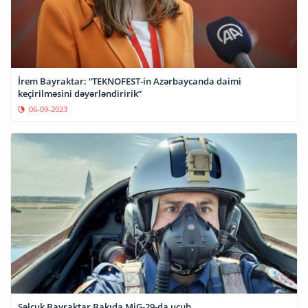
İrem Bayraktar: “TEKNOFEST-in Azərbaycanda daimi
keçirilməsini dəyərləndiririk”
06-09-2023
Səlcuk Bayraktar Bakıda MiG-29-da uçub