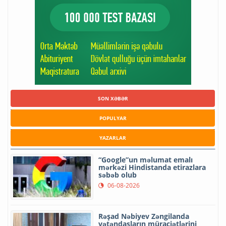
SON XƏBƏR
POPULYAR
YAZARLAR
“Google”un məlumat emalı
mərkəzi Hindistanda etirazlara
səbəb olub
06-08-2026
Rəşad Nəbiyev Zəngilanda
vətəndaşların müraciətlərini