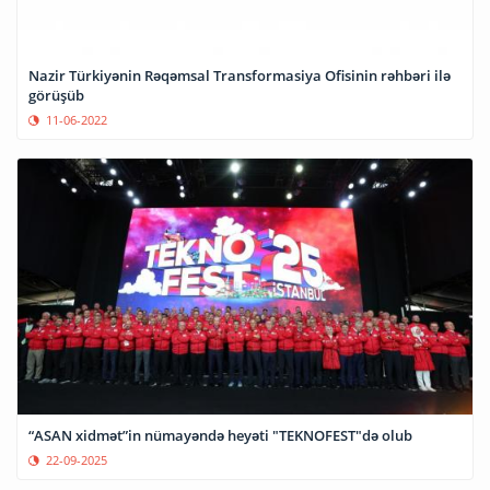
Nazir Türkiyənin Rəqəmsal Transformasiya Ofisinin rəhbəri ilə
görüşüb
11-06-2022
“ASAN xidmət”in nümayəndə heyəti "TEKNOFEST"də olub
22-09-2025