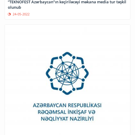
“TEKNOFEST Azərbaycan”ın keçiriləcəyi məkana media tur təşkil
olunub
24-05-2022