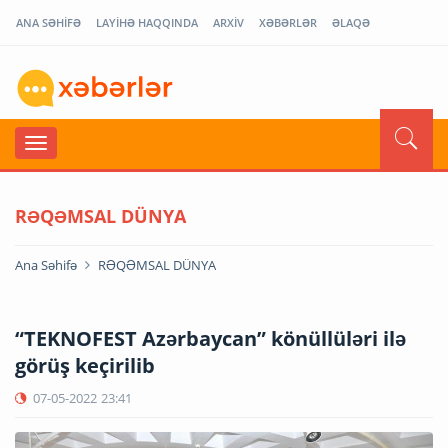
ANA SƏHİFƏ
LAYİHƏ HAQQINDA
ARXİV
XƏBƏRLƏR
ƏLAQƏ
RƏQƏMSAL DÜNYA
Ana Səhifə
RƏQƏMSAL DÜNYA
“TEKNOFEST Azərbaycan” könüllüləri ilə
görüş keçirilib
07-05-2022
23:41