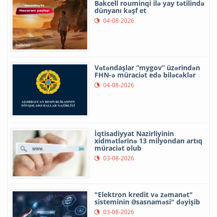
Bakcell rouminqi ilə yay tətilində
dünyanı kəşf et
04-08-2026
Vətəndaşlar “mygov” üzərindən
FHN-ə müraciət edə biləcəklər
04-08-2026
İqtisadiyyat Nazirliyinin
xidmətlərinə 13 milyondan artıq
müraciət olub
03-08-2026
"Elektron kredit və zəmanət"
sisteminin Əsasnaməsi" dəyişib
03-08-2026