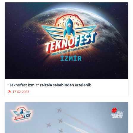
“Teknofest İzmir” zəlzələ səbəbindən ertələnib
17-02-2023