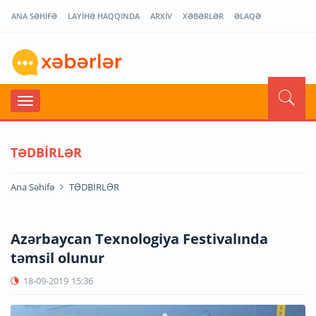
ANA SƏHİFƏ
LAYİHƏ HAQQINDA
ARXİV
XƏBƏRLƏR
ƏLAQƏ
TƏDBİRLƏR
Ana Səhifə
TƏDBİRLƏR
Azərbaycan Texnologiya Festivalında
təmsil olunur
18-09-2019
15:36