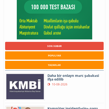
SON XƏBƏR
POPULYAR
YAZARLAR
Daha bir onlayn mərc şəbəkəsi
ifşa edilib
10-08-2026
Kompüter insidentlərinə qarşı