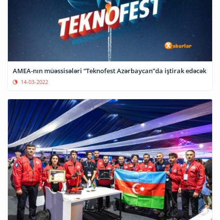
AMEA-nın müəssisələri “Teknofest Azərbaycan”da iştirak edəcək
14-03-2022