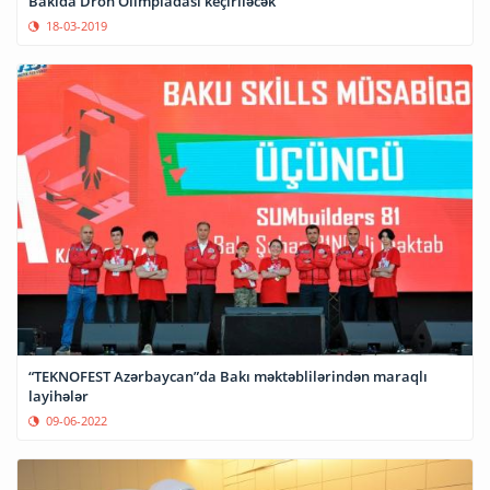
Bakıda Dron Olimpiadası keçiriləcək
18-03-2019
“TEKNOFEST Azərbaycan”da Bakı məktəblilərindən maraqlı
layihələr
09-06-2022