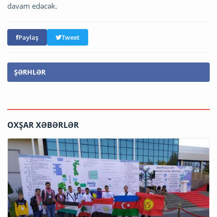
davam edəcək.
Paylaş
Tweet
ŞƏRHLƏR
OXŞAR XƏBƏRLƏR