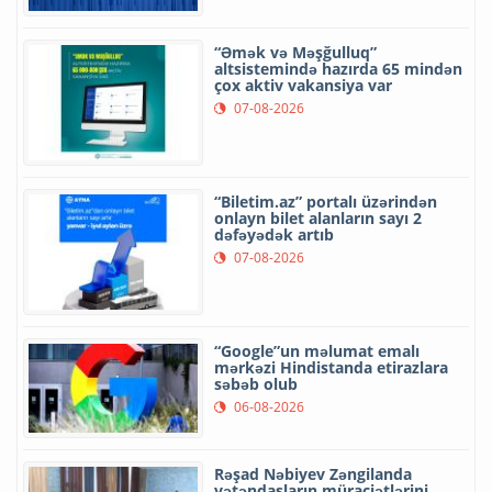
“Əmək və Məşğulluq”
altsistemində hazırda 65 mindən
çox aktiv vakansiya var
07-08-2026
“Biletim.az” portalı üzərindən
onlayn bilet alanların sayı 2
dəfəyədək artıb
07-08-2026
“Google”un məlumat emalı
mərkəzi Hindistanda etirazlara
səbəb olub
06-08-2026
Rəşad Nəbiyev Zəngilanda
vətəndaşların müraciətlərini