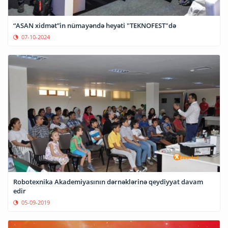
“ASAN xidmət”in nümayəndə heyəti "TEKNOFEST"də
07-10-2024
Robotexnika Akademiyasının dərnəklərinə qeydiyyat davam
edir
05-09-2019