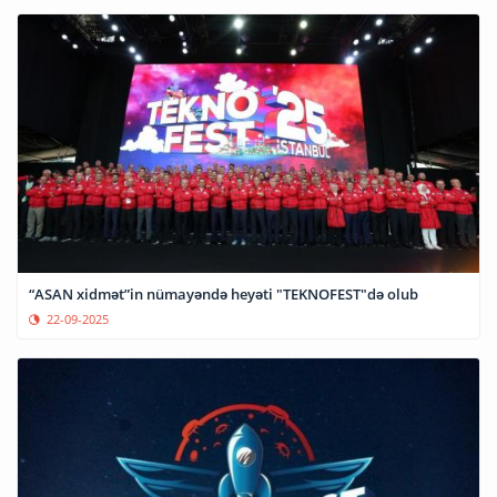
“ASAN xidmət”in nümayəndə heyəti "TEKNOFEST"də olub
22-09-2025