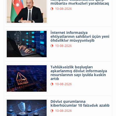
mübarizə mərkəzləri yaradılacaq
10-08-2026
İnternet informasiya
ehtiyatlarının sahibləri üçün yeni
öhdəliklər müəyyənləşib
10-08-2026
Təhlükəsizlik boşluqları
aşkarlanmış dövlət informasiya
resurslarının sayı iyulda kəskin
artıb
10-08-2026
Dövlət qurumlarına
kiberhücumlar 10 faizədək azalıb
10-08-2026