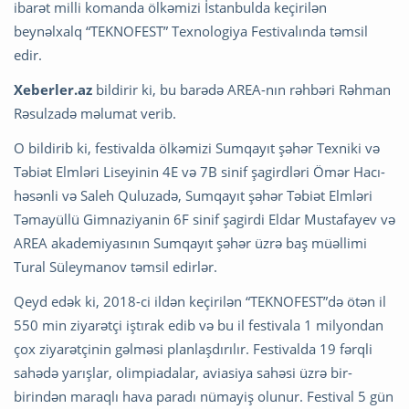
ibarət milli komanda ölkəmizi İstanbulda keçirilən
beynəlxalq “TEKNOFEST” Texnologiya Festivalında təmsil
edir.
Xeberler.az
bildirir ki, bu barədə AREA-nın rəhbəri Rəhman
Rəsulzadə məlumat verib.
O bildirib ki, festivalda ölkəmizi Sumqayıt şəhər Texniki və
Təbiət Elmləri Liseyinin 4E və 7B sinif şagirdləri Ömər Hacı-
həsənli və Saleh Quluzadə, Sumqayıt şəhər Təbiət Elmləri
Təmayüllü Gimnaziyanin 6F sinif şagirdi Eldar Mustafayev və
AREA akademiyasının Sumqayıt şəhər üzrə baş müəllimi
Tural Süleymanov təmsil edirlər.
Qeyd edək ki, 2018-ci ildən keçirilən “TEKNOFEST”də ötən il
550 min ziyarətçi iştırak edib və bu il festivala 1 milyondan
çox ziyarətçinin gəlməsi planlaşdırılır. Festivalda 19 fərqli
sahədə yarışlar, olimpiadalar, aviasiya sahəsi üzrə bir-
birindən maraqlı hava paradı nümayiş olunur. Festival 5 gün