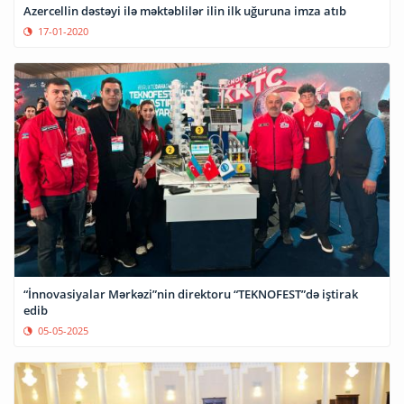
Azercellin dəstəyi ilə məktəblilər ilin ilk uğuruna imza atıb
17-01-2020
“İnnovasiyalar Mərkəzi”nin direktoru “TEKNOFEST”də iştirak
edib
05-05-2025