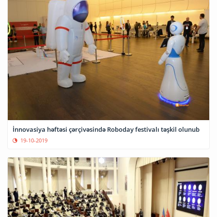
İnnovasiya həftəsi çərçivəsində Roboday festivalı təşkil olunub
19-10-2019