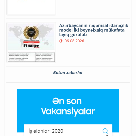
Azərbaycanın rəqəmsal idarəçilik
model iki beynəlxalq mükafata
layiq görülüb
06-08-2026
Bütün xəbərlər