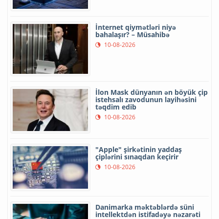
İnternet qiymətləri niyə
bahalaşır? – Müsahibə
10-08-2026
İlon Mask dünyanın ən böyük çip
istehsalı zavodunun layihəsini
təqdim edib
10-08-2026
"Apple" şirkətinin yaddaş
çiplərini sınaqdan keçirir
10-08-2026
Danimarka məktəblərdə süni
intellektdən istifadəyə nəzarəti