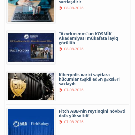
sərtləşdirir
08-08-2026
“Azərkosmos”un KOSMİK
Akademiyası mükafata layiq
görülüb
08-08-2026
Kiberpolis xarici saytlara
hücumlar təşkil edən şəxsləri
saxlayıb
07-08-2026
Fitch ABB-nin reytinqini növbəti
dəfə yüksəltdi!
07-08-2026