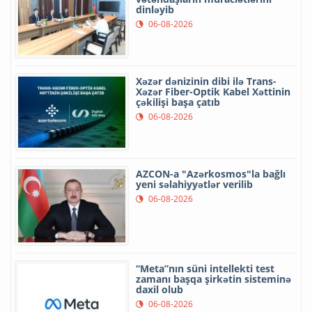
dinləyib
06-08-2026
Xəzər dənizinin dibi ilə Trans-
Xəzər Fiber-Optik Kabel Xəttinin
çəkilişi başa çatıb
06-08-2026
AZCON-a "Azərkosmos"la bağlı
yeni səlahiyyətlər verilib
06-08-2026
“Meta”nın süni intellekti test
zamanı başqa şirkətin sisteminə
daxil olub
06-08-2026