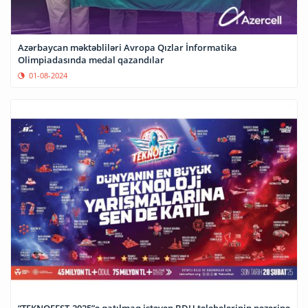
Azərbaycan məktəbliləri Avropa Qızlar İnformatika
Olimpiadasında medal qazandılar
01-08-2024
“TEKNOFEST-2025”ə qatılmaq istəyən BDU tələbələrinin nəzərinə