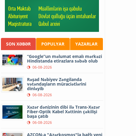
SON XƏBƏR
POPULYAR
YAZARLAR
“Google”un məlumat emalı mərkəzi
Hindistanda etirazlara səbəb olub
06-08-2026
Rəşad Nəbiyev Zəngilanda
vətəndaşların müraciətlərini
dinləyib
06-08-2026
Xəzər dənizinin dibi ilə Trans-Xəzər
Fiber-Optik Kabel Xəttinin çəkilişi
başa çatıb
06-08-2026
AZCON-a "Azərkosmos"la bağlı yeni