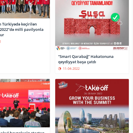
 Türkiyədə keçirilən
2022”də milli pavilyonla
təmsil olunur
2
“Smart Qarabağ” Hakatonuna
qeydiyyat başa çatdı
11-04-2022
Baku” beynəlxalq startap