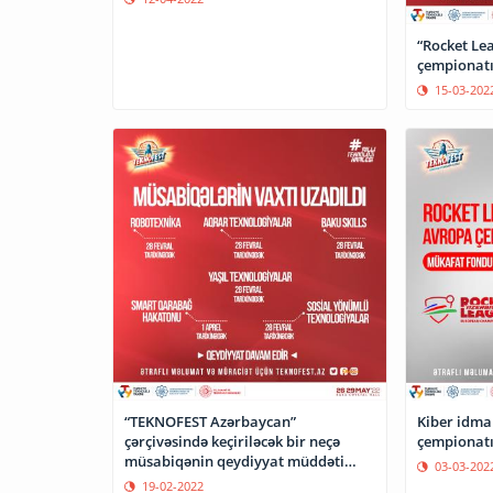
“Rocket Le
çempionatı
15-03-202
“TEKNOFEST Azərbaycan”
Kiber idma
çərçivəsində keçiriləcək bir neçə
çempionatı 
müsabiqənin qeydiyyat müddəti
03-03-202
uzadılıb
19-02-2022