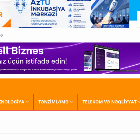
QƏ
XNOLOGİYA
TƏNZİMLƏMƏ
TELEKOM VƏ NƏQLİYYAT