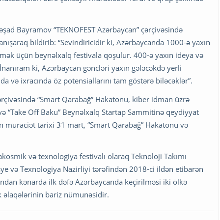
i Rəşad Bayramov “TEKNOFEST Azərbaycan” çərçivəsində
ışaraq bildirib: “Sevindiricidir ki, Azərbaycanda 1000-ə yaxın
tmək üçün beynəlxalq festivala qoşulur. 400-ə yaxın ideya və
 İnanıram ki, Azərbaycan gəncləri yaxın gələcəkdə yerli
a və ixracında öz potensiallarını tam göstərə biləcəklər”.
ərçivəsində “Smart Qarabağ” Hakatonu, kiber idman üzrə
və “Take Off Baku” Beynəlxalq Startap Sammitinə qeydiyyat
n müraciət tarixi 31 mart, “Smart Qarabağ” Hakatonu və
akosmik və texnologiya festivalı olaraq Teknoloji Takımı
aye və Texnologiya Nazirliyi tərəfindən 2018-ci ildən etibarən
rından kənarda ilk dəfə Azərbaycanda keçirilməsi iki ölkə
ik əlaqələrinin bariz nümunəsidir.