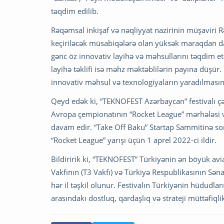
təqdim edilib.
Rəqəmsal inkişaf və nəqliyyat nazirinin müşavir
keçiriləcək müsabiqələrə olan yüksək maraqdan dan
gənc öz innovativ layihə və məhsullarını təqdim e
layihə təklifi isə məhz məktəblilərin payına düşür.
innovativ məhsul və texnologiyaların yaradılmasınd
Qeyd edək ki, “TEKNOFEST Azərbaycan” festivalı ç
Avropa çempionatının “Rocket League” mərhələsi 
davam edir. “Take Off Baku” Startap Sammitinə so
“Rocket League” yarışı üçün 1 aprel 2022-ci ildir.
Bildiririk ki, “TEKNOFEST” Türkiyənin ən böyük avi
Vakfının (T3 Vakfı) və Türkiyə Respublikasının Sən
hər il təşkil olunur. Festivalın Türkiyənin hüdudla
arasındakı dostluq, qardaşlıq və strateji müttəfiql