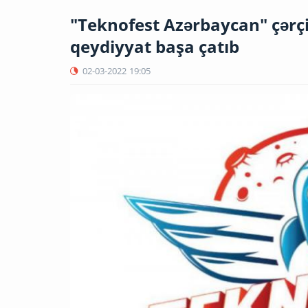
"Teknofest Azərbaycan" çərçi
qeydiyyat başa çatıb
02-03-2022
19:05