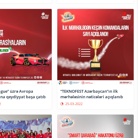
ague” üzrə Avropa
“TEKNOFEST Azərbaycan”ın ilk
na qeydiyyat başa çatıb
mərhələsinin nəticələri açıqlanıb
2
25-03-2022