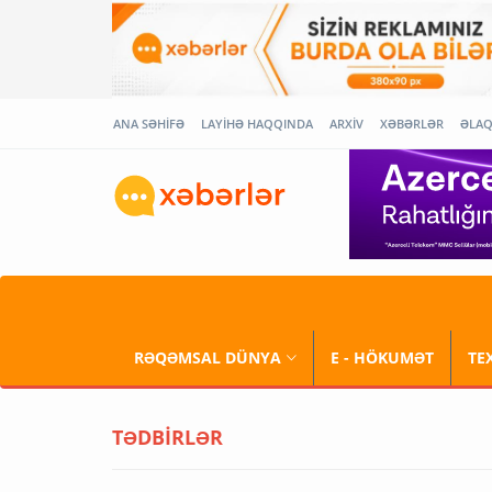
ANA SƏHİFƏ
LAYİHƏ HAQQINDA
ARXİV
XƏBƏRLƏR
ƏLA
RƏQƏMSAL DÜNYA
E - HÖKUMƏT
TE
TƏDBİRLƏR