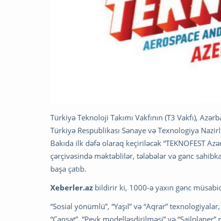
Türkiyə Teknoloji Takımı Vakfının (T3 Vakfı), Azər
Türkiyə Respublikası Sənaye və Texnologiya Nazirliyi
Bakıda ilk dəfə olaraq keçiriləcək “TEKNOFEST Azə
çərçivəsində məktəblilər, tələbələr və gənc sahibk
başa çatıb.
Xeberler.az
bildirir ki, 1000-ə yaxın gənc müsabiq
“Sosial yönümlü”, “Yaşıl” və “Aqrar” texnologiyalar, 
“Cansat”, “Peyk modelləşdirilməsi” və “Sailplaner”