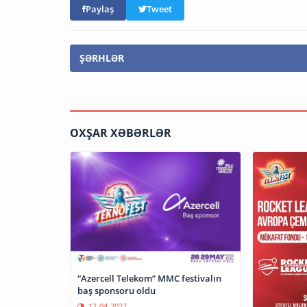
Paylaş
Tweet
ŞƏRHLƏR
OXŞAR XƏBƏRLƏR
“Azercell Telekom” MMC festivalın
baş sponsoru oldu
12-04-2022