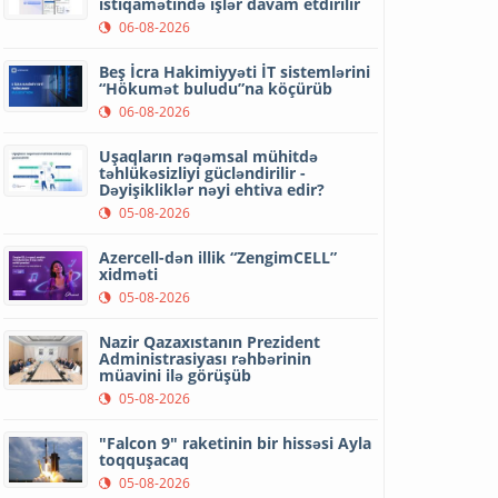
istiqamətində işlər davam etdirilir
06-08-2026
Beş İcra Hakimiyyəti İT sistemlərini
“Hökumət buludu”na köçürüb
06-08-2026
Uşaqların rəqəmsal mühitdə
təhlükəsizliyi gücləndirilir -
Dəyişikliklər nəyi ehtiva edir?
05-08-2026
Azercell-dən illik “ZengimCELL”
xidməti
05-08-2026
Nazir Qazaxıstanın Prezident
Administrasiyası rəhbərinin
müavini ilə görüşüb
05-08-2026
"Falcon 9" raketinin bir hissəsi Ayla
toqquşacaq
05-08-2026