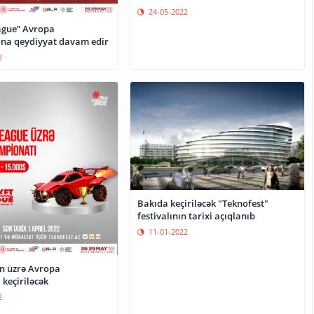
24-05-2022
ague” Avropa
na qeydiyyat davam edir
2
Bakıda keçiriləcək "Teknofest"
festivalının tarixi açıqlanıb
11-01-2022
n üzrə Avropa
keçiriləcək
2