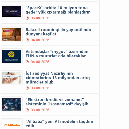
“SpaceX” orbitə 10 milyon tona
qədər yük çıxarmağı planlaşdırır
05-08-2026
Bakcell rouminqi ilə yay tətilində
dünyanı kəşf et
04-08-2026
Vətəndaşlar “mygov” üzərindən
FHN-ə müraciət edə biləcəklər
04-08-2026
İqtisadiyyat Nazirliyinin
xidmətlərinə 13 milyondan artıq
müraciət olub
03-08-2026
"Elektron kredit və zəmanət"
sisteminin Əsasnaməsi" dəyişib
03-08-2026
“Alibaba” yeni AI modelini təqdim
edib