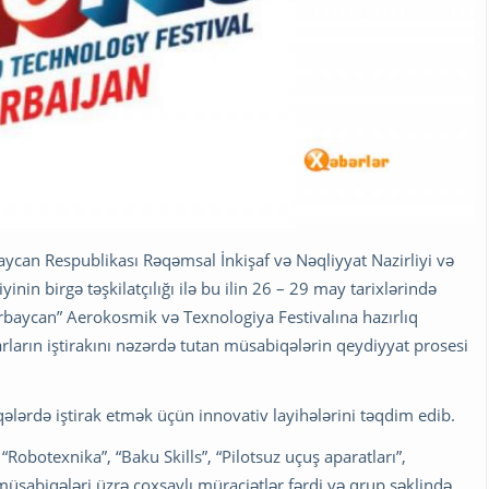
baycan Respublikası Rəqəmsal İnkişaf və Nəqliyyat Nazirliyi və
nin birgə təşkilatçılığı ilə bu ilin 26 – 29 may tarixlərində
rbaycan” Aerokosmik və Texnologiya Festivalına hazırlıq
arların iştirakını nəzərdə tutan müsabiqələrin qeydiyyat prosesi
ələrdə iştirak etmək üçün innovativ layihələrini təqdim edib.
“Robotexnika”, “Baku Skills”, “Pilotsuz uçuş aparatları”,
 müsabiqələri üzrə çoxsaylı müraciətlər fərdi və qrup şəklində