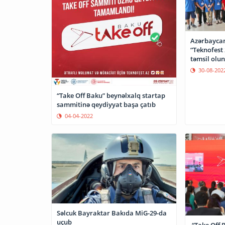
Azərbaycan
“Teknofest 
30-08-202
“Take Off Baku” beynəlxalq startap
sammitinə qeydiyyat başa çatıb
04-04-2022
Səlcuk Bayraktar Bakıda MiG-29-da
uçub
“Take Off 