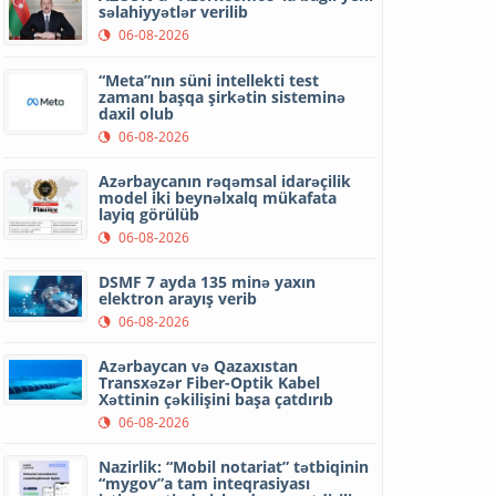
səlahiyyətlər verilib
06-08-2026
“Meta”nın süni intellekti test
zamanı başqa şirkətin sisteminə
daxil olub
06-08-2026
Azərbaycanın rəqəmsal idarəçilik
model iki beynəlxalq mükafata
layiq görülüb
06-08-2026
DSMF 7 ayda 135 minə yaxın
elektron arayış verib
06-08-2026
Azərbaycan və Qazaxıstan
Transxəzər Fiber-Optik Kabel
Xəttinin çəkilişini başa çatdırıb
06-08-2026
Nazirlik: “Mobil notariat” tətbiqinin
“mygov”a tam inteqrasiyası