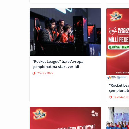
“Rocket League” üzrə Avropa
çempionatına start verildi
25-05-2022
“Rocket Le
çempionatı
06-04-202