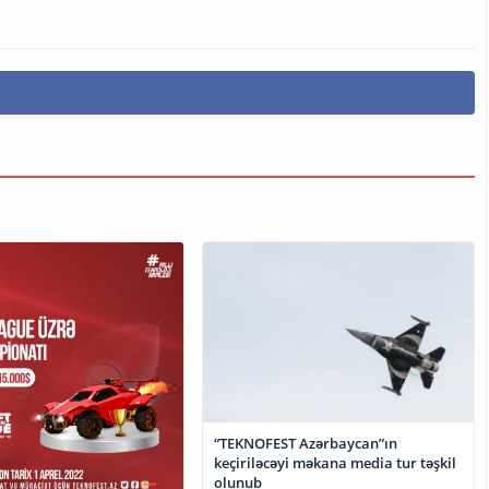
“TEKNOFEST Azərbaycan”ın
keçiriləcəyi məkana media tur təşkil
olunub