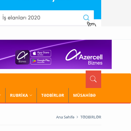
RUBRİKA
TƏDBİRLƏR
MÜSAHİBƏ
Ana Səhifə
TƏDBİRLƏR