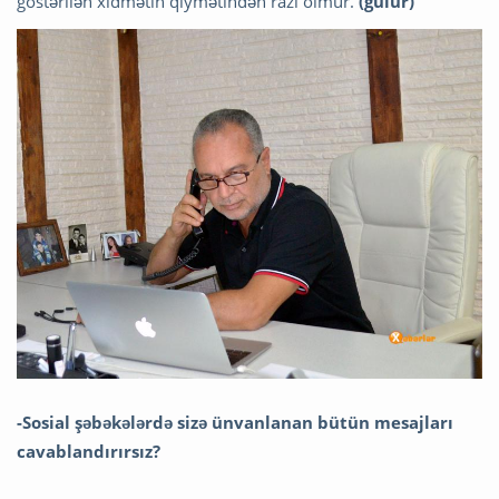
göstərilən xidmətin qiymətindən razı olmur.
(gülür)
-Sosial şəbəkələrdə sizə ünvanlanan bütün mesajları
cavablandırırsız?