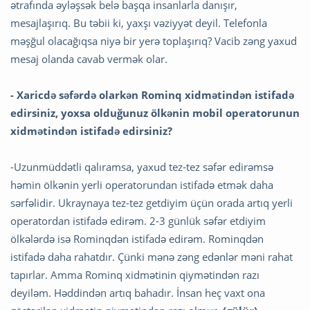
ətrafında əyləşsək belə başqa insanlarla danışır,
mesajlaşırıq. Bu təbii ki, yaxşı vəziyyət deyil. Telefonla
məşğul olacağıqsa niyə bir yerə toplaşırıq? Vacib zəng yaxud
mesaj olanda cavab vermək olar.
-
Xaricdə səfərdə olarkən Rominq xidmətindən istifadə
edirsiniz, yoxsa olduğunuz ölkənin mobil operatorunun
xidmətindən istifadə edirsiniz?
-Uzunmüddətli qalıramsa, yaxud tez-tez səfər edirəmsə
həmin ölkənin yerli operatorundan istifadə etmək daha
sərfəlidir. Ukraynaya tez-tez getdiyim üçün orada artıq yerli
operatordan istifadə edirəm. 2-3 günlük səfər etdiyim
ölkələrdə isə Rominqdən istifadə edirəm. Rominqdən
istifadə daha rahatdır. Çünki mənə zəng edənlər məni rahat
tapırlar. Amma Rominq xidmətinin qiymətindən razı
deyiləm. Həddindən artıq bahadır. İnsan heç vaxt ona