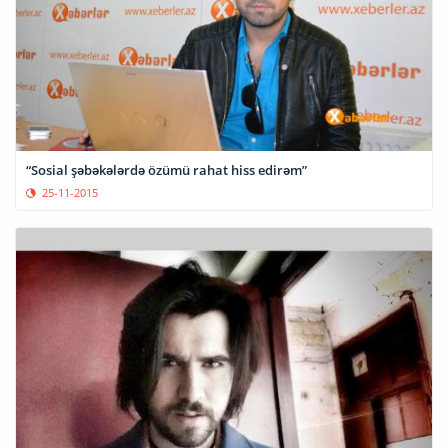
“Sosial şəbəkələrdə özümü rahat hiss edirəm”
25-11-2015