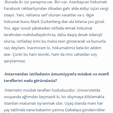
-Burada iki cür yanaşma var. Biri var, Azərbaycan hökuməti
Facebook rəhbərliyindən ölkədən gəlir əldə etdiyi üçün vergi
istəyir. Yəni, reklama sərf olunan vəsaitlər və s. Əgər
hökumət bunu Mark Zuckerberg-dən ala bilərsə çox gözəl.
Yox, əgər sosial şəbəkədən istifadə etmək hökumət
tərəfindən məhdudlaşdırılırsa, daha dəqiq desək ödənişli
olursa, istifadəçi kimi bu mənə təsir göstərəcək və bununla
razı deyiləm. İnanmıram ki, hökumətimiz belə bir addım
atar. Çünki bu həm texniki, həm də imic cəhətdən xoş
qarşılanmaz.
-İnternetdən istifadənin ümumiyyətlə müsbət və mənfi
tərəflərini nədə görürsünüz?
-İnternetin müsbət tərəfləri hüdudsuzdur. Universitetdə
oxuyanda ağlımdan keçməzdi ki, bir düyməyə klikləməklə
istənilən məlumatı öyrənmək olar. Uşaq olanda məni hər
yay tətilində nənə-babamın yanına Qəbələyə göndərirdilər.