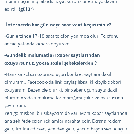
mənim üçün inqilab idi. həyat sürprizlər etməyə davam
edirdi.
(gülür)
-İnternetdə hər gün neçə saat vaxt keçirirsiniz?
-Gün ərzində 17-18 saat telefon yanımda olur. Telefonu
ancaq yatanda kənara qoyuram.
-Gündəlik məlumatları x
əbər
saytlarından
oxuyursunuz, yoxsa sosial şəbəkələrdən ?
-Hansısa xəbəri oxumaq üçün konkret saytlara daxil
olmuram,. Facebook-da link paylaşılıbsa, klikləyib xəbəri
oxuyaram. Bəzən elə olur ki, bir xəbər üçün sayta daxil
oluram oradakı məlumatlar marağımı çəkir və oxucusuna
çevrilirəm.
Yeri gəlmişkən, bir şikayətim də var. Məni xəbər saytlarında
ana səhifədə çıxan reklamlar narahat edir. Ekrana reklam
gəlir, imtina edirsən, yenidən gəlir, yaxud başqa səhifə açılır.