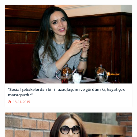
“Sosial şəbəkələrdən bir il uzaqlaşdım və gördüm ki, həyat çox
maraqsızdır”
13-11-2015