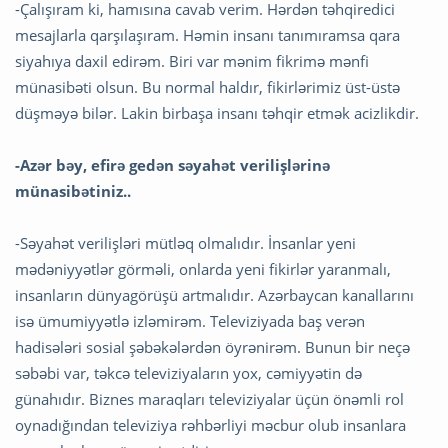
-Çalışıram ki, hamısına cavab verim. Hərdən təhqiredici
mesajlarla qarşılaşıram. Həmin insanı tanımıramsa qara
siyahıya daxil edirəm. Biri var mənim fikrimə mənfi
münasibəti olsun. Bu normal haldır, fikirlərimiz üst-üstə
düşməyə bilər. Lakin birbaşa insanı təhqir etmək acizlikdir.
-Azər bəy, efirə gedən səyahət verilişlərinə
münasibətiniz..
-Səyahət verilişləri mütləq olmalıdır. İnsanlar yeni
mədəniyyətlər görməli, onlarda yeni fikirlər yaranmalı,
insanların dünyagörüşü artmalıdır. Azərbaycan kanallarını
isə ümumiyyətlə izləmirəm. Televiziyada baş verən
hadisələri sosial şəbəkələrdən öyrənirəm. Bunun bir neçə
səbəbi var, təkcə televiziyaların yox, cəmiyyətin də
günahıdır. Biznes maraqları televiziyalar üçün önəmli rol
oynadığından televiziya rəhbərliyi məcbur olub insanlara