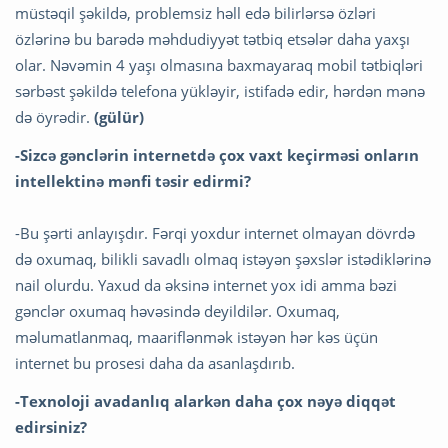
müstəqil şəkildə, problemsiz həll edə bilirlərsə özləri
özlərinə bu barədə məhdudiyyət tətbiq etsələr daha yaxşı
olar. Nəvəmin 4 yaşı olmasına baxmayaraq mobil tətbiqləri
sərbəst şəkildə telefona yükləyir, istifadə edir, hərdən mənə
də öyrədir.
(gülür)
-Sizcə gənclərin internetdə çox vaxt keçirməsi onların
intellektinə
mənfi təsir edirmi?
-Bu şərti anlayışdır. Fərqi yoxdur internet olmayan dövrdə
də oxumaq, bilikli savadlı olmaq istəyən şəxslər istədiklərinə
nail olurdu. Yaxud da əksinə internet yox idi amma bəzi
gənclər oxumaq həvəsində deyildilər. Oxumaq,
məlumatlanmaq, maariflənmək istəyən hər kəs üçün
internet bu prosesi daha da asanlaşdırıb.
-Texnoloji avadanlıq alarkən daha çox nəyə diqqət
edirsiniz?