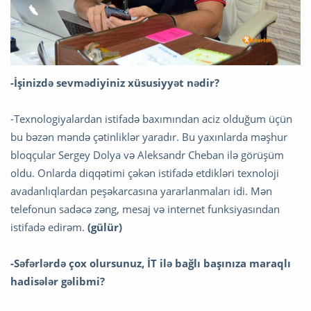
-İşinizdə sevmədiyiniz xüsusiyyət nədir?
-Texnologiyalardan istifadə baxımından aciz olduğum üçün
bu bəzən məndə çətinliklər yaradır. Bu yaxınlarda məşhur
bloqçular Sergey Dolya və Aleksandr Cheban ilə görüşüm
oldu. Onlarda diqqətimi çəkən istifadə etdikləri texnoloji
avadanlıqlardan peşəkarcasına yararlanmaları idi. Mən
telefonun sadəcə zəng, mesaj və internet funksiyasından
istifadə edirəm.
(gülür)
-Səfərlərdə çox olursunuz, İT ilə bağlı başınıza maraqlı
hadisələr gəlibmi?