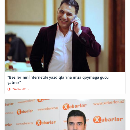
“Bəzilərinin İnternetdə yazdıqlarına imza qoymağa gücü
çatmır”
24-07-2015