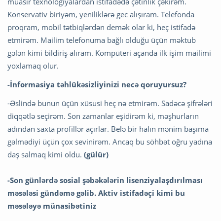
müasir texnologiyalardan istifadədə çətinlik çəkirəm.
Konservativ biriyəm, yeniliklərə gec alışıram. Telefonda
proqram, mobil tətbiqlərdən demək olar ki, heç istifadə
etmirəm. Mailim telefonuma bağlı olduğu üçün məktub
gələn kimi bildiriş alıram. Kompüteri açanda ilk işim mailimi
yoxlamaq olur.
-İnformasiya təhlükəsizliyinizi necə qoruyursuz?
-Əslində bunun üçün xüsusi heç nə etmirəm. Sadəcə şifrələri
diqqətlə seçirəm. Son zamanlar eşidirəm ki, məşhurların
adından saxta profillər açırlar. Belə bir halın mənim başıma
gəlmədiyi üçün çox sevinirəm. Ancaq bu söhbət oğru yadına
daş salmaq kimi oldu.
(gülür)
-Son günlərdə sosial şəbəkələrin lisenziyalaşdırılması
məsələsi gündəmə gəlib. Aktiv istifadəçi kimi bu
məsələyə münasibətiniz