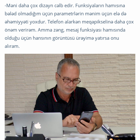
-Məni daha çox dizayn cəlb edir. Funksiyaların hamısına
bələd olmadığım üçün parametrlərin mənim üçün elə də
əhəmiyyəti yoxdur. Telefon alarkən meqapikselinə daha çox
önəm verirəm. Amma zəng, mesaj funksiyası hamısında
olduğu üçün hansının görüntüsü ürəyimə yatırsa onu
alıram.