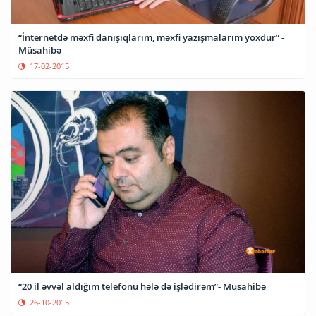
“İnternetdə məxfi danışıqlarım, məxfi yazışmalarım yoxdur” -
Müsahibə
17-02-2015
“20 il əvvəl aldığım telefonu hələ də işlədirəm”- Müsahibə
26-10-2015