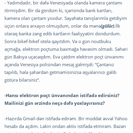
- Yadımdadır, bir dəfə Venesiyada olanda kamera çantamı
itirmişdim. Bir də gördüm ki, içərisində bank kartları,
kamera olan çantam yoxdur. Səyahətə tanışlarımla getdiyim
üçün onlara arxayın olmuşdum, onlar da mənə
(gülür)
.İlk
olaraq banka zəng edib kartların fəaliyyətini dondurdum.
Sonra bikef-bikef otelə qayıtdım. Və o gün noutbuku
açmağa, elektron poçtuma baxmağa həvəsim olmadı. Səhəri
gün Bakıya uçacaqdım. Evə çatdım elektron poçt ünvanımı
açanda Venesiya polisindən mesaj gəlmişdi: “Çantanız
tapılıb, hələ şəhərdən getməmisinizsə əşyalarınızı gəlib
götürə bilərsiniz”.
-Hansı elektron poçt ünvanından istifadə edirsiniz?
Mailinizi gün ərzində neçə dəfə yoxlayırsınız?
-Hazırda Gmail-dən istifadə edirəm. Bir müddət əvvəl Yahoo
hesabı da açdım. Lakin ondan aktiv istifadə etmirəm. Bəzən