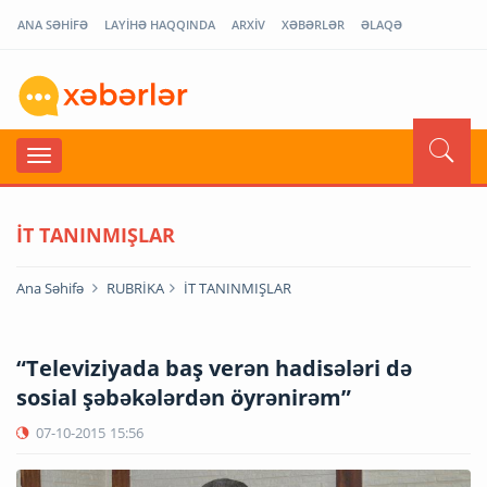
ANA SƏHİFƏ
LAYİHƏ HAQQINDA
ARXİV
XƏBƏRLƏR
ƏLAQƏ
İT TANINMIŞLAR
Ana Səhifə
RUBRİKA
İT TANINMIŞLAR
“Televiziyada baş verən hadisələri də
sosial şəbəkələrdən öyrənirəm”
07-10-2015
15:56