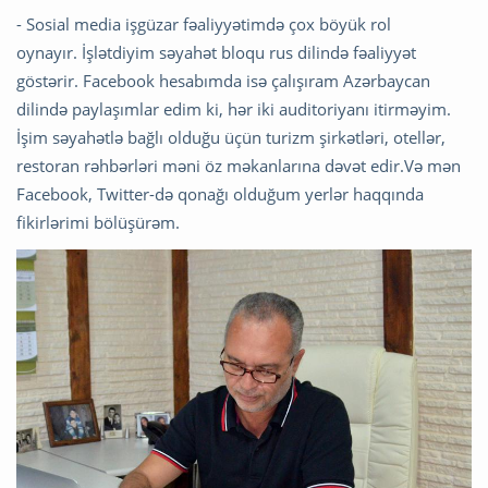
- Sosial media işgüzar fəaliyyətimdə çox böyük rol
oynayır. İşlətdiyim səyahət bloqu rus dilində fəaliyyət
göstərir. Facebook hesabımda isə çalışıram Azərbaycan
dilində paylaşımlar edim ki, hər iki auditoriyanı itirməyim.
İşim səyahətlə bağlı olduğu üçün turizm şirkətləri, otellər,
restoran rəhbərləri məni öz məkanlarına dəvət edir.Və mən
Facebook, Twitter-də qonağı olduğum yerlər haqqında
fikirlərimi bölüşürəm.