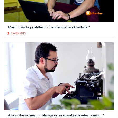
“Mənim saxta profillərim məndən daha aktivdirlər”
27-08-2015
“Aparıcıların məşhur olmağı üçün sosial şəbəkələr lazımdır”