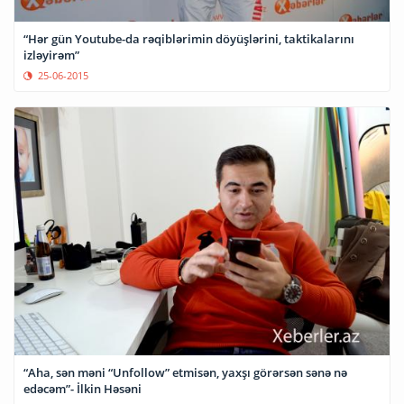
“Hər gün Youtube-da rəqiblərimin döyüşlərini, taktikalarını
izləyirəm”
25-06-2015
“Aha, sən məni “Unfollow” etmisən, yaxşı görərsən sənə nə
edəcəm”- İlkin Həsəni