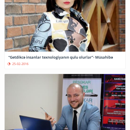
“Getdikcə insanlar texnologiyanın qulu olurlar”- Müsahibə
25-02-2016