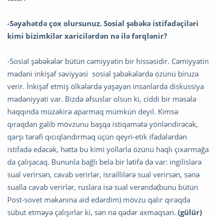
-Səyahətdə çox olursunuz. Sosial şəbəkə istifadəçiləri
kimi bizimkilər xaricilərdən nə ilə fərqlənir?
-Sosial şəbəkələr bütün cəmiyyətin bir hissəsidir. Cəmiyyətin
mədəni inkişaf səviyyəsi sosial şəbəkələrdə özünü biruzə
verir. İnkişaf etmiş ölkələrdə yaşayan insanlarda diskussiya
mədəniyyəti var. Bizdə əfsuslar olsun ki, ciddi bir məsələ
haqqında müzakirə aparmaq mümkün deyil. Kimsə
qıraqdan gəlib mövzunu başqa istiqamətə yönləndirəcək,
qarşı tərəfi qıcıqlandırmaq üçün qeyri-etik ifadələrdən
istifadə edəcək, hətta bu kimi yollarla özünü haqlı çıxarmağa
da çalışacaq. Bununla bağlı belə bir lətifə də var: ingilislərə
sual verirsən, cavab verirlər, israillilərə sual verirsən, sənə
sualla cavab verirlər, ruslara isə sual verəndə(bunu bütün
Post-sovet məkanına aid edərdim) mövzu qalır qıraqda
sübut etməyə çalışırlar ki, sən nə qədər axmaqsan.
(gülür)