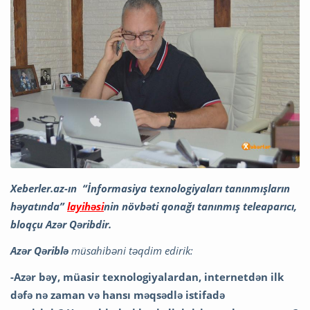
Xeberler.az-ın “İnformasiya texnologiyaları tanınmışların
həyatında”
layihəsi
nin növbəti qonağı tanınmış teleaparıcı,
bloqçu Azər Qəribdir.
Azər Qəriblə
müsahibəni təqdim edirik:
-Azər bəy, müasir texnologiyalardan, internetdən ilk
dəfə nə zaman və hansı məqsədlə istifadə