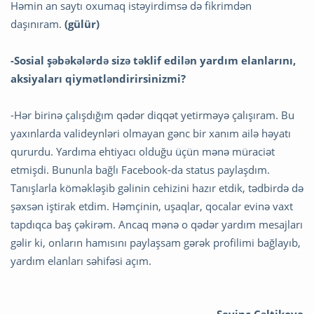
Həmin an saytı oxumaq istəyirdimsə də fikrimdən
daşınıram.
(gülür)
-Sosial şəbəkələrdə sizə təklif edilən yardım elanlarını,
aksiyaları qiymətləndirirsinizmi?
-Hər birinə çalışdığım qədər diqqət yetirməyə çalışıram. Bu
yaxınlarda valideynləri olmayan gənc bir xanım ailə həyatı
qururdu. Yardıma ehtiyacı olduğu üçün mənə müraciət
etmişdi. Bununla bağlı Facebook-da status paylaşdım.
Tanışlarla köməkləşib gəlinin cehizini hazır etdik, tədbirdə də
şəxsən iştirak etdim. Həmçinin, uşaqlar, qocalar evinə vaxt
tapdıqca baş çəkirəm. Ancaq mənə o qədər yardım mesajları
gəlir ki, onların hamısını paylaşsam gərək profilimi bağlayıb,
yardım elanları səhifəsi açım.