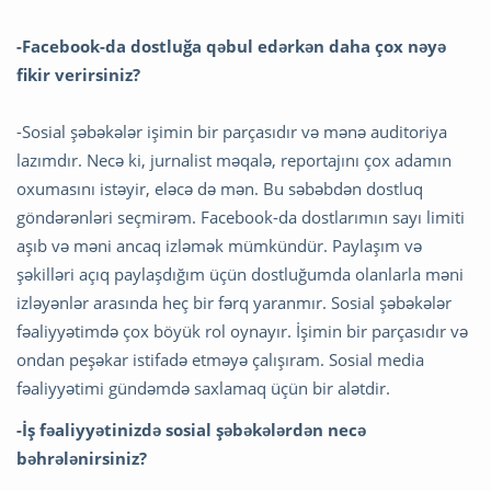
-Facebook-da dostluğa qəbul edərkən daha çox nəyə
fikir verirsiniz?
-Sosial şəbəkələr işimin bir parçasıdır və mənə auditoriya
lazımdır. Necə ki, jurnalist məqalə, reportajını çox adamın
oxumasını istəyir, eləcə də mən. Bu səbəbdən dostluq
göndərənləri seçmirəm. Facebook-da dostlarımın sayı limiti
aşıb və məni ancaq izləmək mümkündür. Paylaşım və
şəkilləri açıq paylaşdığım üçün dostluğumda olanlarla məni
izləyənlər arasında heç bir fərq yaranmır. Sosial şəbəkələr
fəaliyyətimdə çox böyük rol oynayır. İşimin bir parçasıdır və
ondan peşəkar istifadə etməyə çalışıram. Sosial media
fəaliyyətimi gündəmdə saxlamaq üçün bir alətdir.
-İş fəaliyyətinizdə sosial şəbəkələrdən necə
bəhrələnirsiniz?