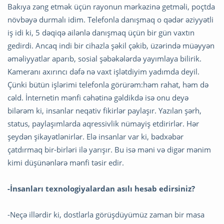
Bakıya zəng etmək üçün rayonun mərkəzinə getməli, poçtda
növbəyə durmalı idim. Telefonla danışmaq o qədər əziyyətli
iş idi ki, 5 dəqiqə ailənlə danışmaq üçün bir gün vaxtın
gedirdi. Ancaq indi bir cihazla şəkil çəkib, üzərində müəyyən
əməliyyatlar aparıb, sosial şəbəkələrdə yayımlaya bilirik.
Kameranı axırıncı dəfə nə vaxt işlətdiyim yadımda deyil.
Çünki bütün işlərimi telefonla görürəm:həm rahat, həm də
cəld. İnternetin mənfi cəhətinə gəldikdə isə onu deyə
bilərəm ki, insanlar neqativ fikirlər paylaşır. Yazılan şərh,
status, paylaşımlarda aqressivlik nümayiş etdirirlər. Hər
şeydən şikayətlənirlər. Elə insanlar var ki, bədxəbər
çatdırmaq bir-birləri ilə yarışır. Bu isə məni və digər mənim
kimi düşünənlərə mənfi təsir edir.
-İnsanları texnologiyalardan asılı hesab edirsiniz?
-Neçə illərdir ki, dostlarla görüşdüyümüz zaman bir masa