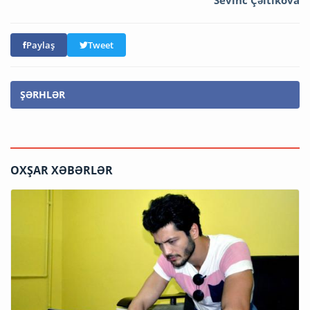
Sevinc Çəltikova
Paylaş
Tweet
ŞƏRHLƏR
OXŞAR XƏBƏRLƏR