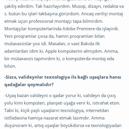
çəkiliş edirdim. Tək hazırlayırdım. Musiqi, dizayn, redaktə və
s. bütün bu işləri təkbaşına görürdüm. Ancaq verilişi montaj
etmək üçün professional montajçı tapa bilmirdim.
Montajçılar kompüterlərində Adobe Premiere-də işləyirdi.
Yeni proqramlar çıxsa da, həmin proqramları bilən
mütəxəssislər yox idi. Məsələn, o vaxt Bakıda ilk
adamlardan idim ki, Apple kompüterini almışdım. Amma,
bir mütəxəssis tapmırdım ki, o kompüterdə montaj edə
bilsin.
-Sizcə, valideynlər texnologiya ilə bağlı uşaqlara hansı
qadağalar qoymalıdır?
-Uşaq bəzən valideyni o qədər yorur ki, valideyn də çıxış
yolu kimi kompüteri, planşeti uşağa verir ki, istirahət etsin.
Təbii ki, kiçik yaşlı uşaqların texnologiya, internetdən
istifadəsinə həmişə nəzarət etmək lazımdır. Amma
düşünürəm ki, artıq uşaqlar böyükdürsə və texnologiyadan