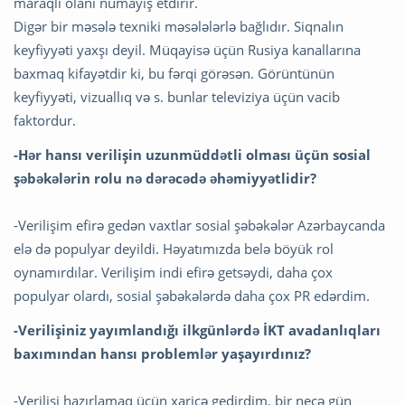
maraqlı olanı nümayiş etdirir.
Digər bir məsələ texniki məsələlərlə bağlıdır. Siqnalın
keyfiyyəti yaxşı deyil. Müqayisə üçün Rusiya kanallarına
baxmaq kifayətdir ki, bu fərqi görəsən. Görüntünün
keyfiyyəti, vizuallıq və s. bunlar televiziya üçün vacib
faktordur.
-Hər hansı verilişin uzunmüddətli olması üçün sosial
şəbəkələrin rolu nə dərəcədə əhəmiyyətlidir?
-Verilişim efirə gedən vaxtlar sosial şəbəkələr Azərbaycanda
elə də populyar deyildi. Həyatımızda belə böyük rol
oynamırdılar. Verilişim indi efirə getsəydi, daha çox
populyar olardı, sosial şəbəkələrdə daha çox PR edərdim.
-Verilişiniz yayımlandığı ilkgünlərdə İKT avadanlıqları
baxımından hansı problemlər yaşayırdınız?
-Verilişi hazırlamaq üçün xaricə gedirdim, bir neçə gün