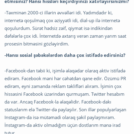
etmisiniz? Hansı hissləri keçirdiyinizi xatırlayırsınızmı?
-Təxminən 2000-ci illərin əvvəlləri idi. Yadımdadır ki,
internetə qoşulmaq çox əziyyətli idi, dial-up ilə internetə
qoşulurdum. Sürət hədsiz zəif, qiymət isə indikindən
dəfələrlə çox idi. İnternetdə axtarış verən zaman yarım saat
prosesin bitməsini gözləyirdim.
-Hansı sosial şəbəkələrdən daha çox istifadə edirsiniz?
-Facebook-dan təbii ki, işimlə əlaqədar olaraq aktiv istifadə
edirəm. Facebook məni hər cəhətdən qane edir. Özümü PR
edirəm, eyni zamanda reklam təklifləri alıram. İşimin çox
hissəsini Facebook üzərindən qurmuşam. Twitter hesabım
da var. Ancaq Facebook-la əlaqəlidir. Facebook-dakı
statuslarım elə Twitter-də paylaşılır. Son illər populyarlaşan
Instagram-da isə mütəmadi olaraq şəkil paylaşmıram.
İnstagram-da aktiv olmadığım üçün dostlarım mənə irad
tutur.