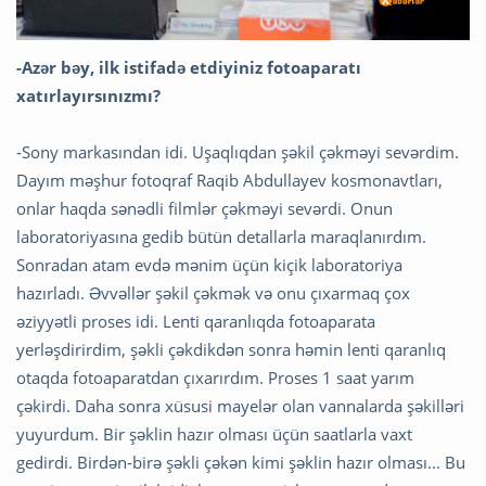
-Azər bəy, ilk istifadə etdiyiniz fotoaparatı
xatırlayırsınızmı?
-Sony markasından idi. Uşaqlıqdan şəkil çəkməyi sevərdim.
Dayım məşhur fotoqraf Raqib Abdullayev kosmonavtları,
onlar haqda sənədli filmlər çəkməyi sevərdi. Onun
laboratoriyasına gedib bütün detallarla maraqlanırdım.
Sonradan atam evdə mənim üçün kiçik laboratoriya
hazırladı. Əvvəllər şəkil çəkmək və onu çıxarmaq çox
əziyyətli proses idi. Lenti qaranlıqda fotoaparata
yerləşdirirdim, şəkli çəkdikdən sonra həmin lenti qaranlıq
otaqda fotoaparatdan çıxarırdım. Proses 1 saat yarım
çəkirdi. Daha sonra xüsusi mayelər olan vannalarda şəkilləri
yuyurdum. Bir şəklin hazır olması üçün saatlarla vaxt
gedirdi. Birdən-birə şəkli çəkən kimi şəklin hazır olması... Bu