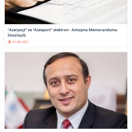
“Azərpoçt” və “Azexport" elektron - Anlaşma Memorandumu
İmzalayıb
01-06-2021