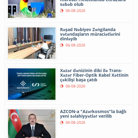
səbəb olub
06-08-2026
Rəşad Nəbiyev Zəngilanda
vətəndaşların müraciətlərini
dinləyib
06-08-2026
Xəzər dənizinin dibi ilə Trans-
Xəzər Fiber-Optik Kabel Xəttinin
çəkilişi başa çatıb
06-08-2026
AZCON-a "Azərkosmos"la bağlı
yeni səlahiyyətlər verilib
06-08-2026