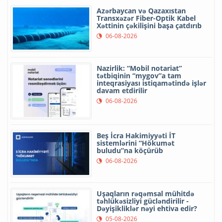
Azərbaycan və Qazaxıstan
Transxəzər Fiber-Optik Kabel
Xəttinin çəkilişini başa çatdırıb
06-08-2026
Nazirlik: “Mobil notariat”
tətbiqinin “mygov”a tam
inteqrasiyası istiqamətində işlər
davam etdirilir
06-08-2026
Beş İcra Hakimiyyəti İT
sistemlərini “Hökumət
buludu”na köçürüb
06-08-2026
Uşaqların rəqəmsal mühitdə
təhlükəsizliyi gücləndirilir -
Dəyişikliklər nəyi ehtiva edir?
05-08-2026