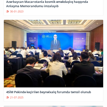
Azərbaycan Macarıstanla kosmik əməkdaşlıq haqqında
Anlaşma Memorandumu imzalayıb
30-01-2023
4SİM Pekində keçirilən beynəlxalq forumda təmsil olunub
21-07-2025