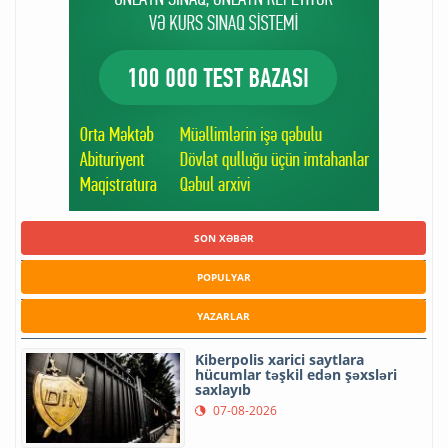
SON XƏBƏR
POPULYAR
YAZARLAR
Kiberpolis xarici saytlara
hücumlar təşkil edən şəxsləri
saxlayıb
07-08-2026