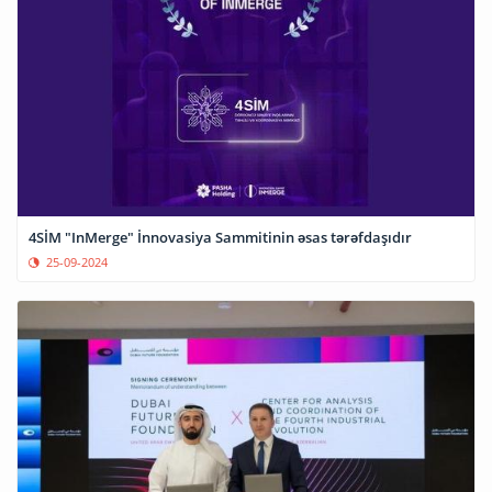
4SİM "InMerge" İnnovasiya Sammitinin əsas tərəfdaşıdır
25-09-2024