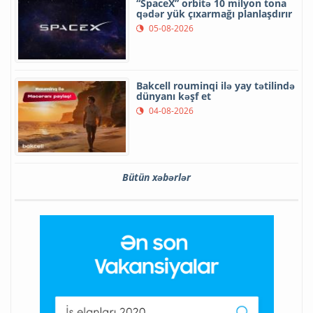
“SpaceX” orbitə 10 milyon tona
qədər yük çıxarmağı planlaşdırır
05-08-2026
Bakcell rouminqi ilə yay tətilində
dünyanı kəşf et
04-08-2026
Bütün xəbərlər