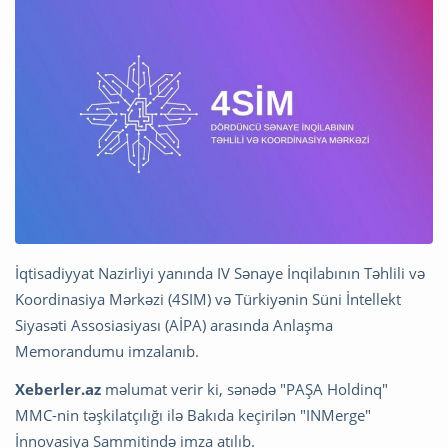
İqtisadiyyat Nazirliyi yanında IV Sənaye İnqilabının Təhlili və
Koordinasiya Mərkəzi (4SIM) və Türkiyənin Süni İntellekt
Siyasəti Assosiasiyası (AİPA) arasında Anlaşma
Memorandumu imzalanıb.
Xeberler.az
məlumat verir ki, sənədə "PAŞA Holdinq"
MMC-nin təşkilatçılığı ilə Bakıda keçirilən "INMerge"
İnnovasiya Sammitində imza atılıb.