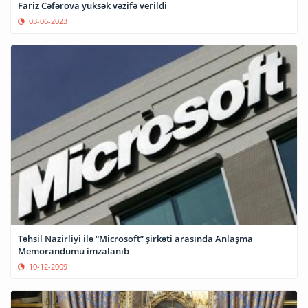
Fariz Cəfərova yüksək vəzifə verildi
03-06-2023
Təhsil Nazirliyi ilə “Microsoft” şirkəti arasında Anlaşma
Memorandumu imzalanıb
10-12-2009