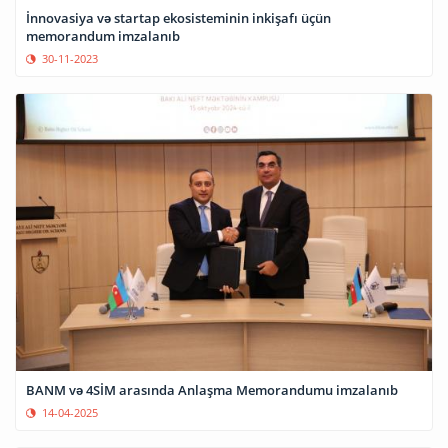
İnnovasiya və startap ekosisteminin inkişafı üçün
memorandum imzalanıb
30-11-2023
BANM və 4SİM arasında Anlaşma Memorandumu imzalanıb
14-04-2025