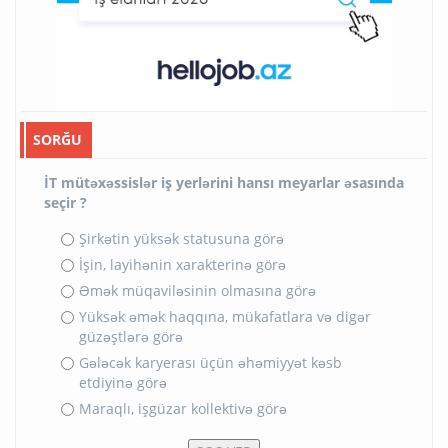
SORĞU
İT mütəxəssislər iş yerlərini hansı meyarlar əsasında
seçir ?
Şirkətin yüksək statusuna görə
İşin, layihənin xarakterinə görə
Əmək müqaviləsinin olmasına görə
Yüksək əmək haqqına, mükafatlara və digər
güzəştlərə görə
Gələcək karyerası üçün əhəmiyyət kəsb
etdiyinə görə
Maraqlı, işgüzar kollektivə görə