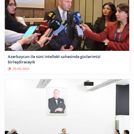
Azərbaycan ilə süni intellekt sahəsində güclərimizi
birləşdirəcəyik
29-09-2025