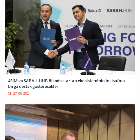
4SİM və SABAH.HUB ölkədə startap ekosisteminin inkişafına
birgə dəstək göstərəcəklər
27-06-2024