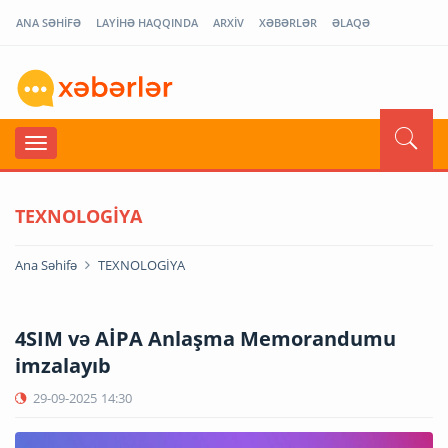
ANA SƏHİFƏ
LAYİHƏ HAQQINDA
ARXİV
XƏBƏRLƏR
ƏLAQƏ
TEXNOLOGİYA
Ana Səhifə
TEXNOLOGİYA
4SIM və AİPA Anlaşma Memorandumu
imzalayıb
29-09-2025
14:30