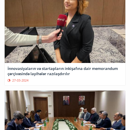
İnnovasiyaların və startapların inkişafına dair memorandum
çərçivəsində layihələr razılaşdırılır
27-03-2024