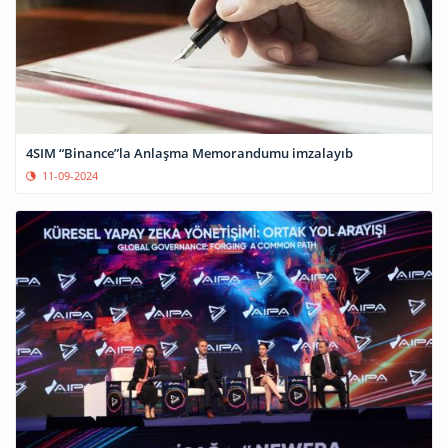
4SIM “Binance”la Anlaşma Memorandumu imzalayıb
11-09-2024