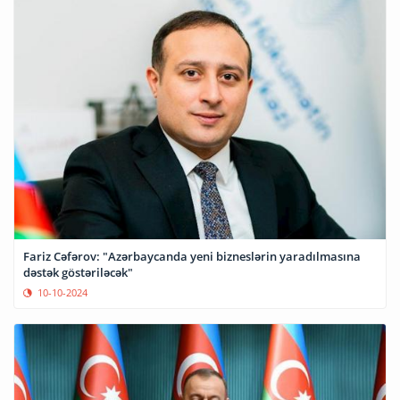
Fariz Cəfərov: "Azərbaycanda yeni bizneslərin yaradılmasına
dəstək göstəriləcək"
10-10-2024