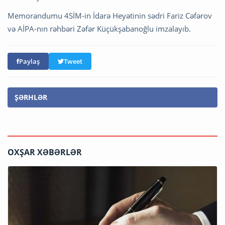
Memorandumu 4SİM-in İdarə Heyətinin sədri Fariz Cəfərov
və AİPA-nın rəhbəri Zəfər Küçükşabanoğlu imzalayıb.
Paylaş
Tweet
ŞƏRHLƏR
OXŞAR XƏBƏRLƏR