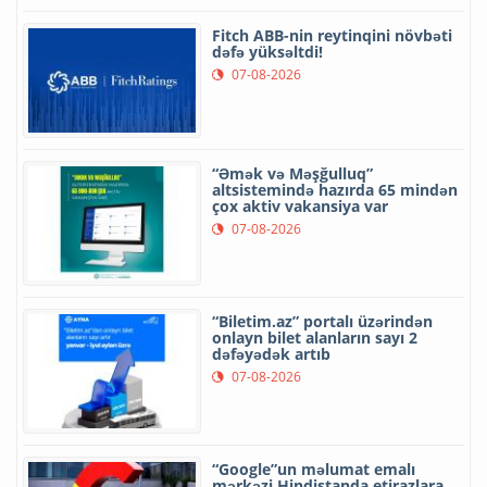
Fitch ABB-nin reytinqini növbəti
dəfə yüksəltdi!
07-08-2026
“Əmək və Məşğulluq”
altsistemində hazırda 65 mindən
çox aktiv vakansiya var
07-08-2026
“Biletim.az” portalı üzərindən
onlayn bilet alanların sayı 2
dəfəyədək artıb
07-08-2026
“Google”un məlumat emalı
mərkəzi Hindistanda etirazlara