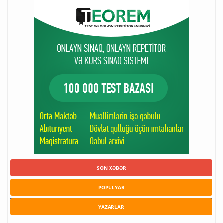
SON XƏBƏR
POPULYAR
YAZARLAR