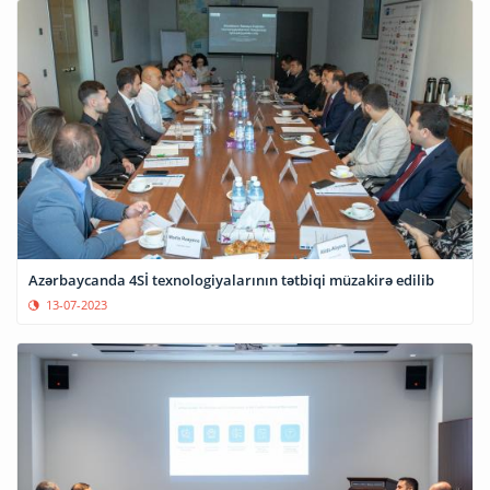
Azərbaycanda 4Sİ texnologiyalarının tətbiqi müzakirə edilib
13-07-2023