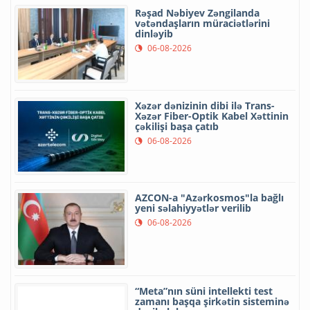
Rəşad Nəbiyev Zəngilanda
vətəndaşların müraciətlərini
dinləyib
06-08-2026
Xəzər dənizinin dibi ilə Trans-
Xəzər Fiber-Optik Kabel Xəttinin
çəkilişi başa çatıb
06-08-2026
AZCON-a "Azərkosmos"la bağlı
yeni səlahiyyətlər verilib
06-08-2026
“Meta”nın süni intellekti test
zamanı başqa şirkətin sisteminə