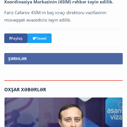
Koordinasiya Mərkəzinin (4SİM) rəhbər təyin edilib.
Fariz Cəfərov 4SİM-in baş icraçı direktoru vəzifəsinin
müvəqqəti əvəzedicisi təyin edilib.
Paylaş
Tweet
ŞƏRHLƏR
OXŞAR XƏBƏRLƏR