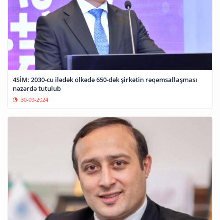
4SİM: 2030-cu ilədək ölkədə 650-dək şirkətin rəqəmsallaşması
nəzərdə tutulub
30-09-2024