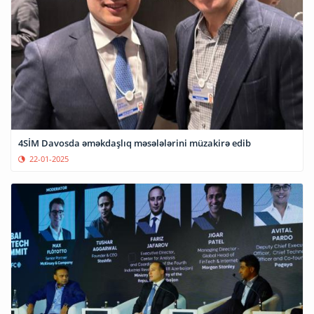
4SİM Davosda əməkdaşlıq məsələlərini müzakirə edib
22-01-2025