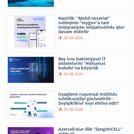
Nazirlik: “Mobil notariat”
tətbiqinin “mygov”a tam
inteqrasiyası istiqamətində işlər
davam etdirilir
06-08-2026
Beş İcra Hakimiyyəti İT
sistemlərini “Hökumət
buludu”na köçürüb
06-08-2026
Uşaqların rəqəmsal mühitdə
təhlükəsizliyi gücləndirilir -
Dəyişikliklər nəyi ehtiva edir?
05-08-2026
Azercell-dən illik “ZengimCELL”
xidməti