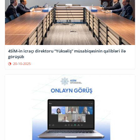
4SİM-in icraçı direktoru “Yüksəliş” müsabiqəsinin qalibləri ilə
görüşüb
20-10-2025