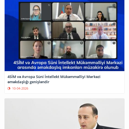
4SİM və Avropa Süni İntellekt Mükəmməlliyi Mərkəzi
əməkdaşlığı genişləndir
10-04-2026