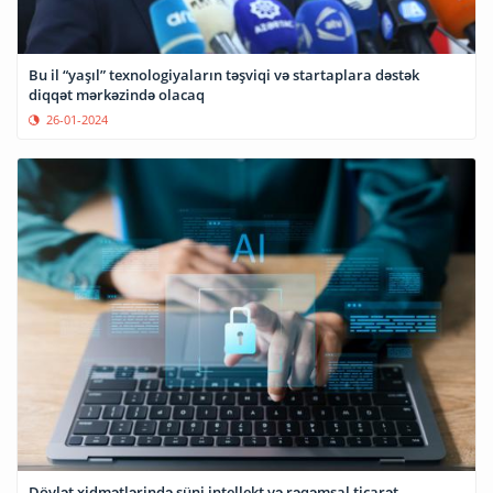
Bu il “yaşıl” texnologiyaların təşviqi və startaplara dəstək
diqqət mərkəzində olacaq
26-01-2024
Dövlət xidmətlərində süni intellekt və rəqəmsal ticarət