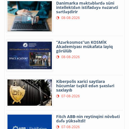
Danimarka məktəblərdə süni
intellektdən istifadəyə nəzarəti
sərtləşdirir
08-08-2026
“Azərkosmos”un KOSMİK
Akademiyası mükafata layiq
görülüb
08-08-2026
Kiberpolis xarici saytlara
hücumlar təşkil edən şəxsləri
saxlayıb
07-08-2026
Fitch ABB-nin reytinqini növbəti
dəfə yüksəltdi!
07-08-2026