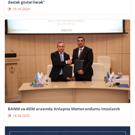
dəstək göstəriləcək"
10-10-2024
BANM və 4SİM arasında Anlaşma Memorandumu imzalanıb
14-04-2025