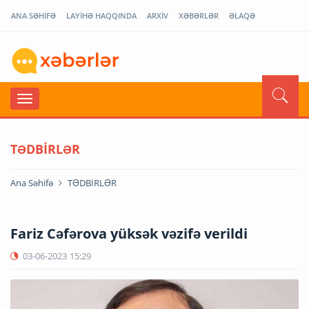
ANA SƏHİFƏ
LAYİHƏ HAQQINDA
ARXİV
XƏBƏRLƏR
ƏLAQƏ
TƏDBİRLƏR
Ana Səhifə
TƏDBİRLƏR
Fariz Cəfərova yüksək vəzifə verildi
03-06-2023
15:29