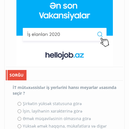
SORĞU
İT mütəxəssislər iş yerlərini hansı meyarlar əsasında
seçir ?
Şirkətin yüksək statusuna görə
İşin, layihənin xarakterinə görə
Əmək müqaviləsinin olmasına görə
Yüksək əmək haqqına, mükafatlara və digər