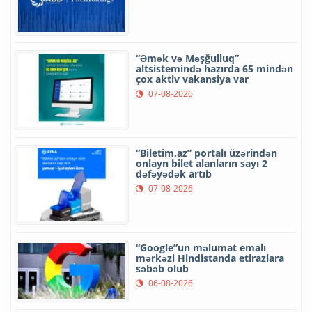
“Əmək və Məşğulluq”
altsistemində hazırda 65 mindən
çox aktiv vakansiya var
07-08-2026
“Biletim.az” portalı üzərindən
onlayn bilet alanların sayı 2
dəfəyədək artıb
07-08-2026
“Google”un məlumat emalı
mərkəzi Hindistanda etirazlara
səbəb olub
06-08-2026