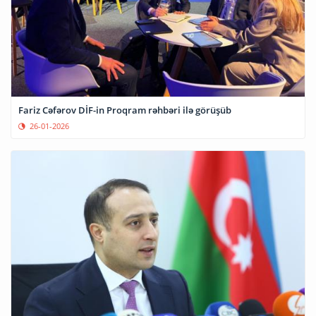
Fariz Cəfərov DİF-in Proqram rəhbəri ilə görüşüb
26-01-2026