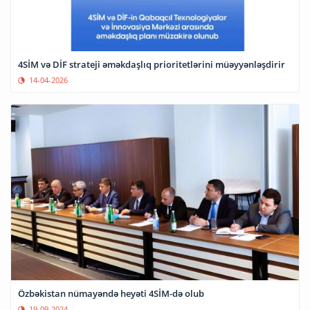
4SİM və DİF strateji əməkdaşlıq prioritetlərini müəyyənləşdirir
14-04-2026
Özbəkistan nümayəndə heyəti 4SİM-də olub
19-09-2024