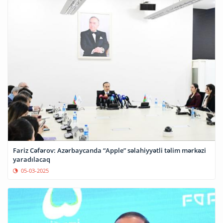
Fariz Cəfərov: Azərbaycanda “Apple” səlahiyyətli təlim mərkəzi
yaradılacaq
05-03-2025