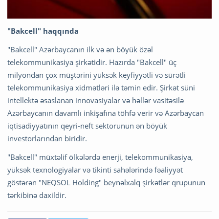
"Bakcell" haqqında
"Bakcell" Azərbaycanın ilk və ən böyük özəl
telekommunikasiya şirkətidir. Hazırda "Bakcell" üç
milyondan çox müştərini yüksək keyfiyyətli və sürətli
telekommunikasiya xidmətləri ilə təmin edir. Şirkət süni
intellektə əsaslanan innovasiyalar və həllər vasitəsilə
Azərbaycanın davamlı inkişafına töhfə verir və Azərbaycan
iqtisadiyyatının qeyri-neft sektorunun ən böyük
investorlarından biridir.
"Bakcell" müxtəlif ölkələrdə enerji, telekommunikasiya,
yüksək texnologiyalar və tikinti sahələrində fəaliyyət
göstərən "NEQSOL Holding" beynəlxalq şirkətlər qrupunun
tərkibinə daxildir.