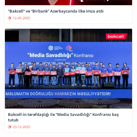
“Bakcell” və “Birbank” Azərbaycanda ilkə imza atdı
12-05-2025
Bakcell-in tərəfdaşlığı ilə “Media Savadlılığı” Konfransı baş
tutub
23-12-2025