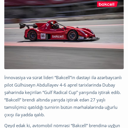
İnnovasiya və sürət lideri “Bakcell”in dəstəyi ilə azərbaycanlı
pilot Gülhüseyn Abdullayev 4-6 aprel tarixlərində Dubay
şəhərində keçirilən “Gulf Radical Cup” yarışında iştirak edib.
“Bakcell” brendi altında yarışda iştirak edən 27 yaşlı
təmsilçimiz qatıldığı turnirin bütün mərhələlərində uğurlu
çıxışı ilə yadda qalıb.
Qeyd edək ki, avtomobil nömrəsi “Bakcell” brendinə uyğun