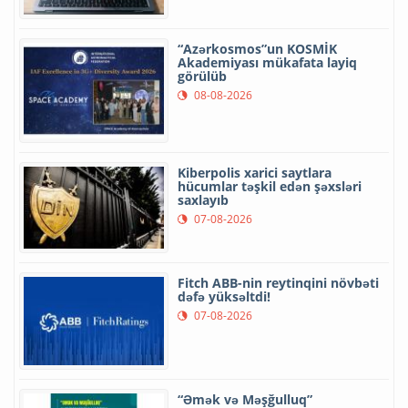
“Azərkosmos”un KOSMİK
Akademiyası mükafata layiq
görülüb
08-08-2026
Kiberpolis xarici saytlara
hücumlar təşkil edən şəxsləri
saxlayıb
07-08-2026
Fitch ABB-nin reytinqini növbəti
dəfə yüksəltdi!
07-08-2026
“Əmək və Məşğulluq”