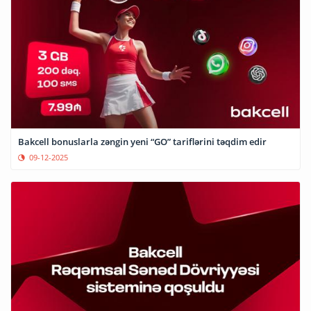
Bakcell bonuslarla zəngin yeni “GO” tariflərini təqdim edir
09-12-2025