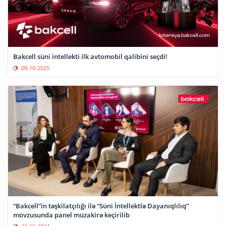
Bakcell süni intellekti ilk avtomobil qalibini seçdi!
09-10-2025
“Bakcell”in təşkilatçılığı ilə “Süni İntellektlə Dayanıqlılıq”
mövzusunda panel müzakirə keçirilib