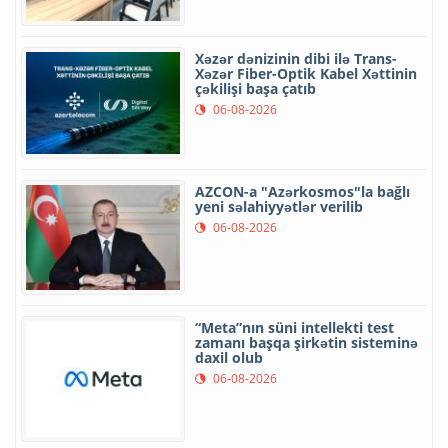
Xəzər dənizinin dibi ilə Trans-
Xəzər Fiber-Optik Kabel Xəttinin
çəkilişi başa çatıb
06-08-2026
AZCON-a "Azərkosmos"la bağlı
yeni səlahiyyətlər verilib
06-08-2026
“Meta”nın süni intellekti test
zamanı başqa şirkətin sisteminə
daxil olub
06-08-2026