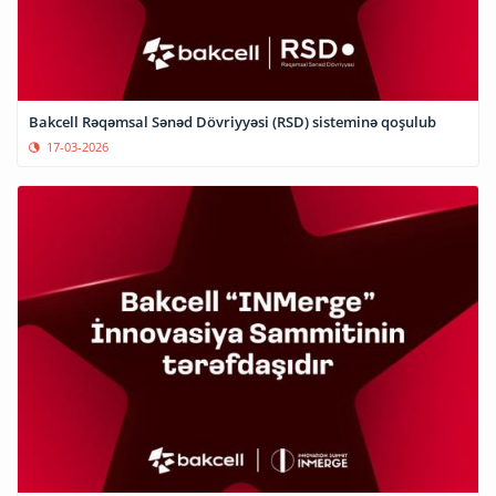
Bakcell Rəqəmsal Sənəd Dövriyyəsi (RSD) sisteminə qoşulub
17-03-2026