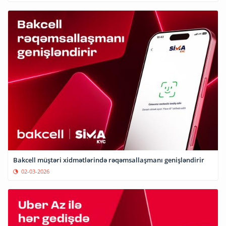
Bakcell müştəri xidmətlərində rəqəmsallaşmanı genişləndirir
02-03-2026