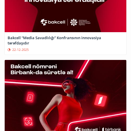
Bakcell “Media Savadlılığı” Konfransının innovasiya
tərəfdaşıdır
22-12-2025