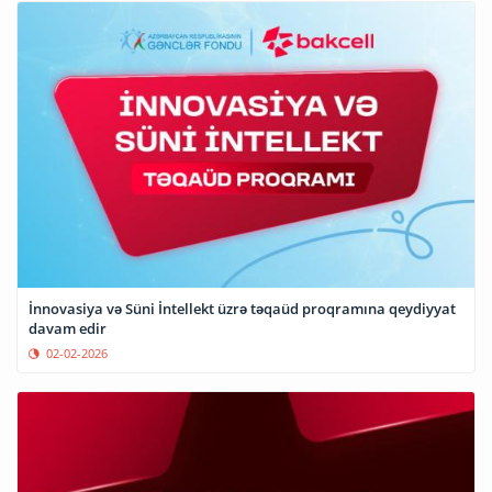
⁠İnnovasiya və Süni İntellekt üzrə təqaüd proqramına qeydiyyat
davam edir
02-02-2026