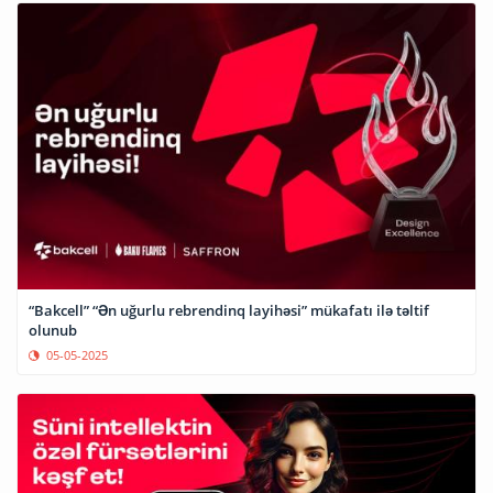
“Bakcell” “Ən uğurlu rebrendinq layihəsi” mükafatı ilə təltif
olunub
05-05-2025