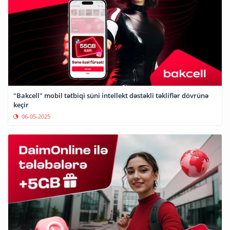
"Bakcell" mobil tətbiqi süni intellekt dəstəkli təkliflər dövrünə
keçir
06-05-2025