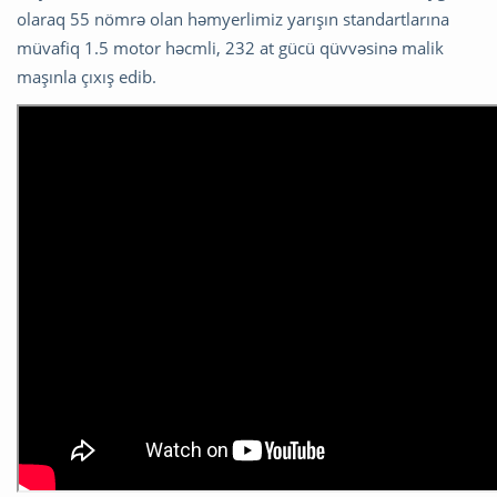
olaraq 55 nömrə olan həmyerlimiz yarışın standartlarına
müvafiq 1.5 motor həcmli, 232 at gücü qüvvəsinə malik
maşınla çıxış edib.