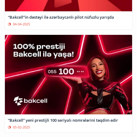
“Bakcell”in dəstəyi ilə azərbaycanlı pilot nüfuzlu yarışda
04-04-2025
“Bakcell” yeni prestijli 100 seriyalı nömrələrini təqdim edir
05-02-2025