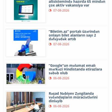
altsistemində hazırda 65 mindən
çox aktiv vakansiya var
07-08-2026
“Biletim.az” portalı üzərindən
onlayn bilet alanların sayı 2
dəfəyədək artıb
07-08-2026
“Google”un məlumat emalı
mərkəzi Hindistanda etirazlara
səbəb olub
06-08-2026
Rəşad Nəbiyev Zəngilanda
vətəndaşların müraciətlərini
dinləyib
06-08-2026