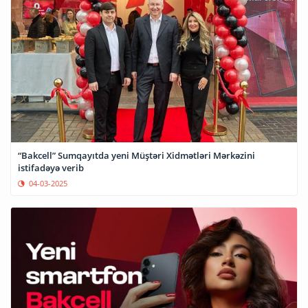
“Bakcell” Sumqayıtda yeni Müştəri Xidmətləri Mərkəzini
istifadəyə verib
04-03-2025