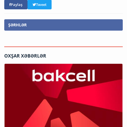
Paylaş
Tweet
ŞƏRHLƏR
OXŞAR XƏBƏRLƏR