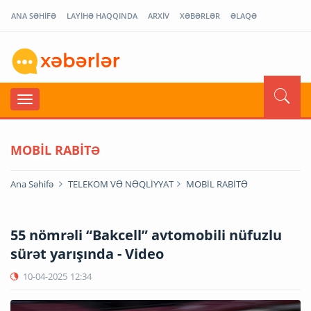
ANA SƏHİFƏ
LAYİHƏ HAQQINDA
ARXİV
XƏBƏRLƏR
ƏLAQƏ
MOBİL RABİTƏ
Ana Səhifə
TELEKOM VƏ NƏQLİYYAT
MOBİL RABİTƏ
55 nömrəli “Bakcell” avtomobili nüfuzlu
sürət yarışında - Video
10-04-2025
12:34