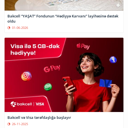
Bakcell “YAŞAT” Fondunun “Hədiyyə Karvanı” layihəsinə dəstək
oldu
01-06-2026
Bakcell və Visa tərəfdaşlığa başlayır
26-11-2025