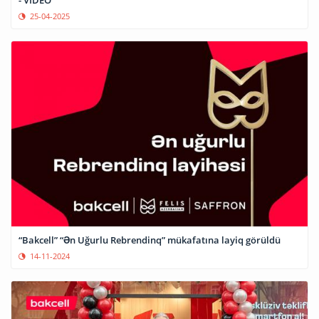
- VİDEO
25-04-2025
“Bakcell” “Ən Uğurlu Rebrendinq” mükafatına layiq görüldü
14-11-2024