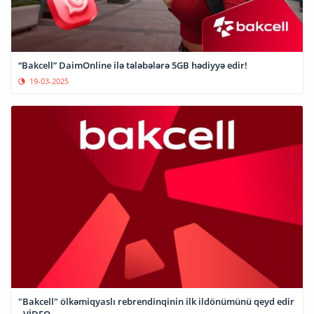
“Bakcell” DaimOnline ilə tələbələrə 5GB hədiyyə edir!
19-03-2025
"Bakcell" ölkəmiqyaslı rebrendinqinin ilk ildönümünü qeyd edir