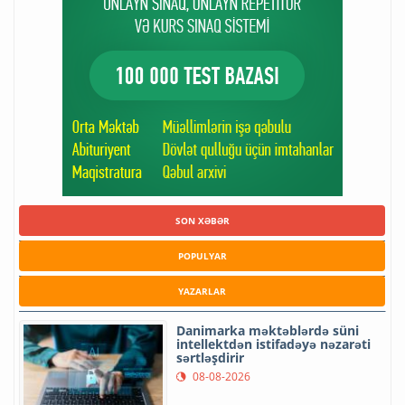
SON XƏBƏR
POPULYAR
YAZARLAR
Danimarka məktəblərdə süni
intellektdən istifadəyə nəzarəti
sərtləşdirir
08-08-2026