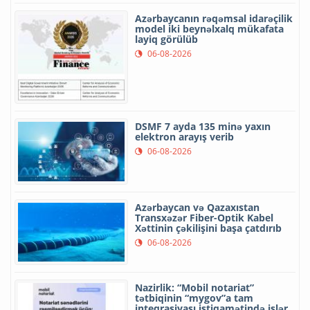
Azərbaycanın rəqəmsal idarəçilik
model iki beynəlxalq mükafata
layiq görülüb
06-08-2026
DSMF 7 ayda 135 minə yaxın
elektron arayış verib
06-08-2026
Azərbaycan və Qazaxıstan
Transxəzər Fiber-Optik Kabel
Xəttinin çəkilişini başa çatdırıb
06-08-2026
Nazirlik: “Mobil notariat”
tətbiqinin “mygov”a tam
inteqrasiyası istiqamətində işlər