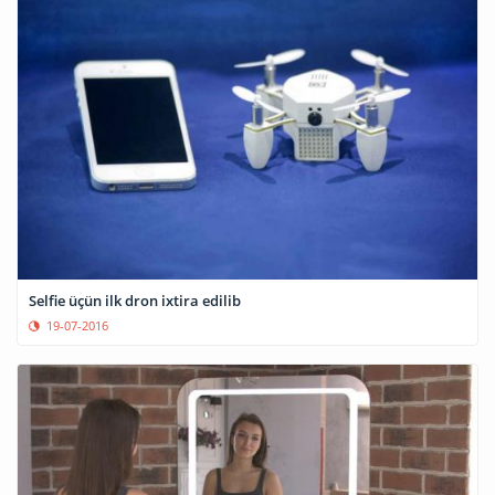
Selfie üçün ilk dron ixtira edilib
19-07-2016