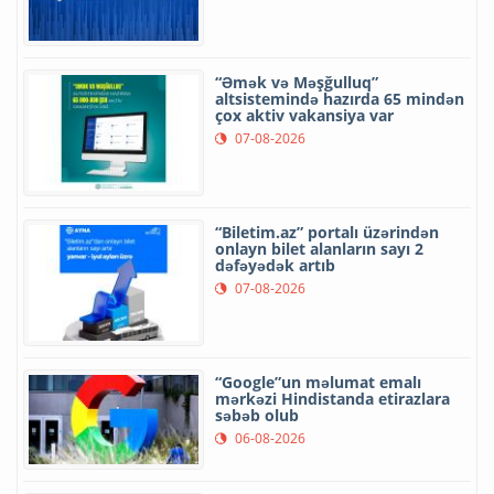
“Əmək və Məşğulluq”
altsistemində hazırda 65 mindən
çox aktiv vakansiya var
07-08-2026
“Biletim.az” portalı üzərindən
onlayn bilet alanların sayı 2
dəfəyədək artıb
07-08-2026
“Google”un məlumat emalı
mərkəzi Hindistanda etirazlara
səbəb olub
06-08-2026