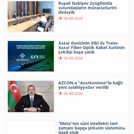
Rəşad Nəbiyev Zəngilanda
vətəndaşların müraciətlərini
dinləyib
06-08-2026
Xəzər dənizinin dibi ilə Trans-
Xəzər Fiber-Optik Kabel Xəttinin
çəkilişi başa çatıb
06-08-2026
AZCON-a "Azərkosmos"la bağlı
yeni səlahiyyətlər verilib
06-08-2026
“Meta”nın süni intellekti test
zamanı başqa şirkətin sisteminə
daxil olub