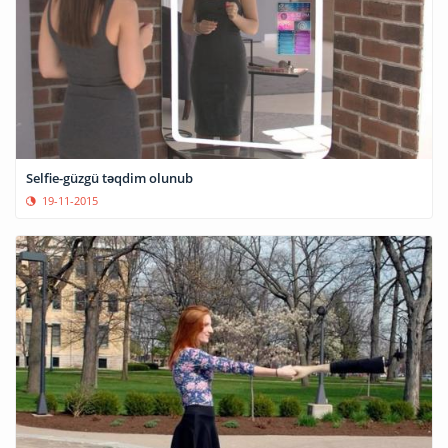
Selfie-güzgü təqdim olunub
19-11-2015