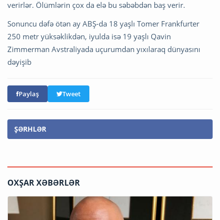
verirlər. Ölümlərin çox da elə bu səbəbdən baş verir.
Sonuncu dəfə ötən ay ABŞ-da 18 yaşlı Tomer Frankfurter
250 metr yüksəklikdən, iyulda isə 19 yaşlı Qavin
Zimmerman Avstraliyada uçurumdan yıxılaraq dünyasını
dəyişib
Paylaş
Tweet
ŞƏRHLƏR
OXŞAR XƏBƏRLƏR