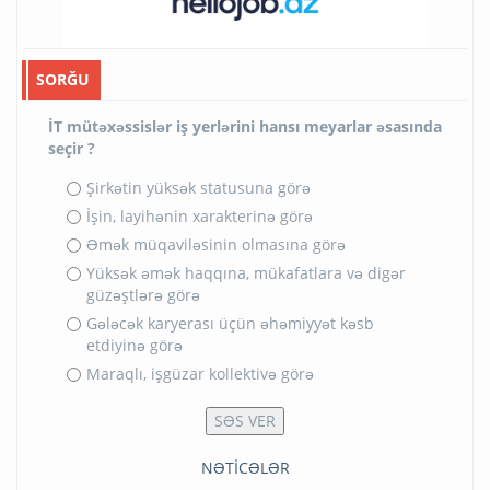
SORĞU
İT mütəxəssislər iş yerlərini hansı meyarlar əsasında
seçir ?
Şirkətin yüksək statusuna görə
İşin, layihənin xarakterinə görə
Əmək müqaviləsinin olmasına görə
Yüksək əmək haqqına, mükafatlara və digər
güzəştlərə görə
Gələcək karyerası üçün əhəmiyyət kəsb
etdiyinə görə
Maraqlı, işgüzar kollektivə görə
NƏTİCƏLƏR