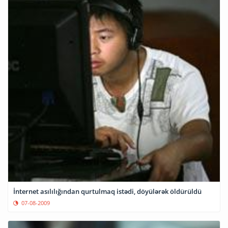
İnternet asılılığından qurtulmaq istədi, döyülərək öldürüldü
07-08-2009