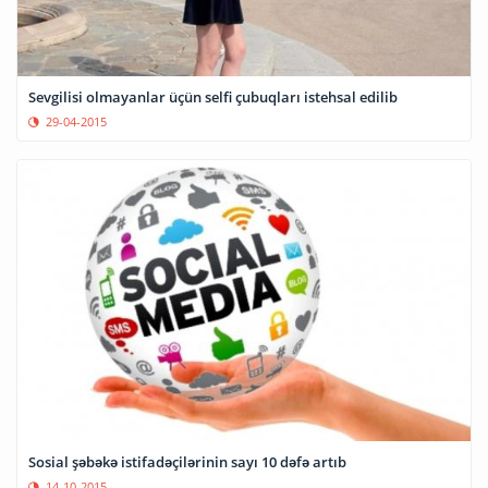
Sevgilisi olmayanlar üçün selfi çubuqları istehsal edilib
29-04-2015
Sosial şəbəkə istifadəçilərinin sayı 10 dəfə artıb
14-10-2015