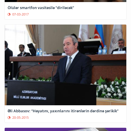
Ölülər smartfon vasitəsilə “diriləcək”
07-03-2017
Əli Abbasov: “Həyatını, yaxınlarını itirənlərin dərdinə şərikik”
20-05-2015