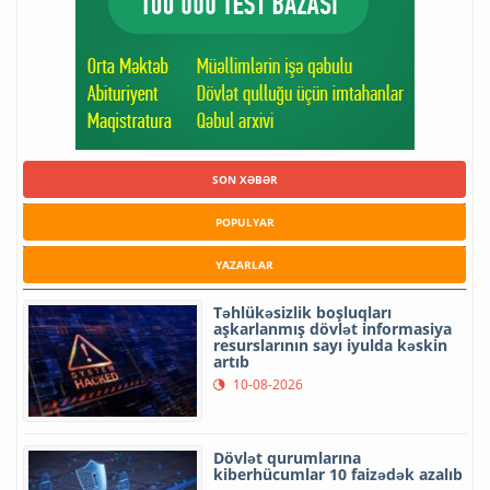
SON XƏBƏR
POPULYAR
YAZARLAR
Təhlükəsizlik boşluqları
aşkarlanmış dövlət informasiya
resurslarının sayı iyulda kəskin
artıb
10-08-2026
Dövlət qurumlarına
kiberhücumlar 10 faizədək azalıb