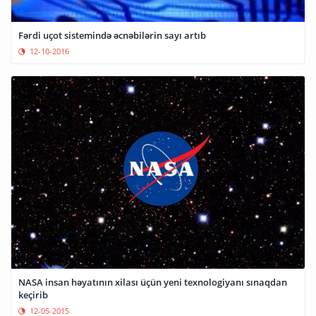
Fərdi uçot sistemində əcnəbilərin sayı artıb
12-10-2016
NASA insan həyatının xilası üçün yeni texnologiyanı sınaqdan
keçirib
12-05-2015