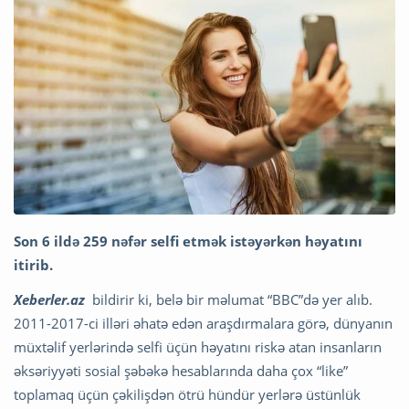
Son 6 ildə 259 nəfər selfi etmək istəyərkən həyatını
itirib.
Xeberler.az
bildirir ki, belə bir məlumat “BBC”də yer alıb.
2011-2017-ci illəri əhatə edən araşdırmalara görə, dünyanın
müxtəlif yerlərində selfi üçün həyatını riskə atan insanların
əksəriyyəti sosial şəbəkə hesablarında daha çox “like”
toplamaq üçün çəkilişdən ötrü hündür yerlərə üstünlük