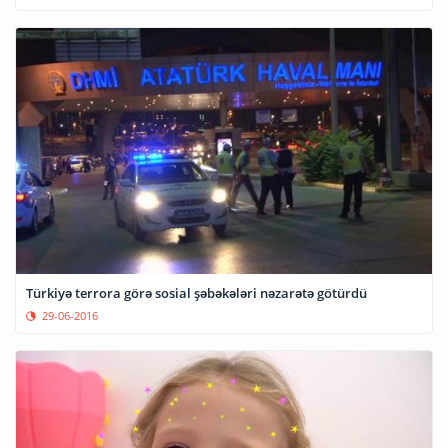
Türkiyə terrora görə sosial şəbəkələri nəzarətə götürdü
29-06-2016