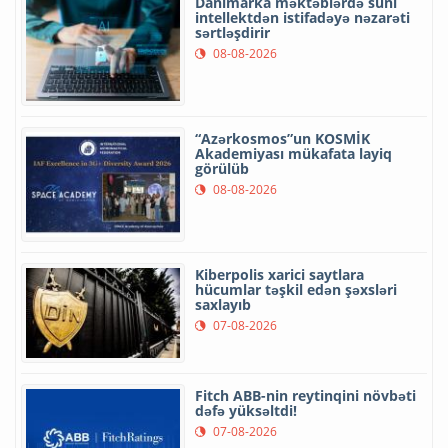
Danimarka məktəblərdə süni
intellektdən istifadəyə nəzarəti
sərtləşdirir
08-08-2026
“Azərkosmos”un KOSMİK
Akademiyası mükafata layiq
görülüb
08-08-2026
Kiberpolis xarici saytlara
hücumlar təşkil edən şəxsləri
saxlayıb
07-08-2026
Fitch ABB-nin reytinqini növbəti
dəfə yüksəltdi!
07-08-2026