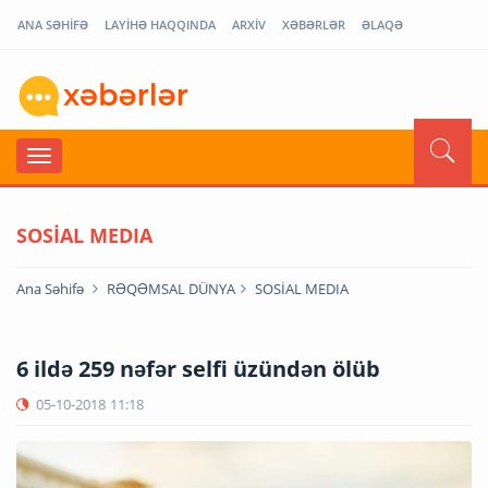
ANA SƏHİFƏ
LAYİHƏ HAQQINDA
ARXİV
XƏBƏRLƏR
ƏLAQƏ
SOSİAL MEDIA
Ana Səhifə
RƏQƏMSAL DÜNYA
SOSİAL MEDIA
6 ildə 259 nəfər selfi üzündən ölüb
05-10-2018
11:18