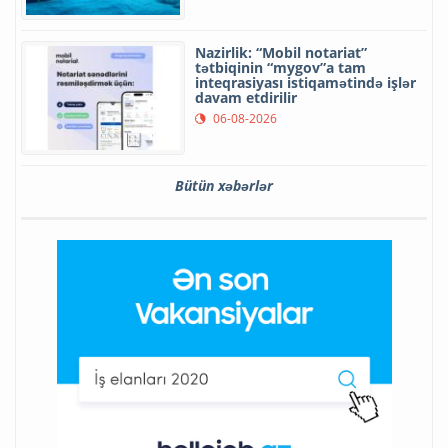
Nazirlik: “Mobil notariat”
tətbiqinin “mygov”a tam
inteqrasiyası istiqamətində işlər
davam etdirilir
06-08-2026
Bütün xəbərlər