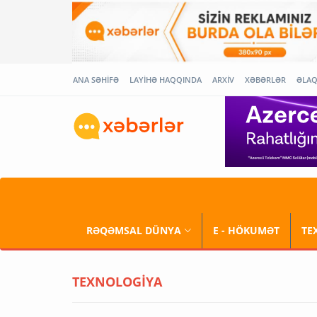
ANA SƏHİFƏ
LAYİHƏ HAQQINDA
ARXİV
XƏBƏRLƏR
ƏLA
RƏQƏMSAL DÜNYA
E - HÖKUMƏT
TE
TEXNOLOGİYA