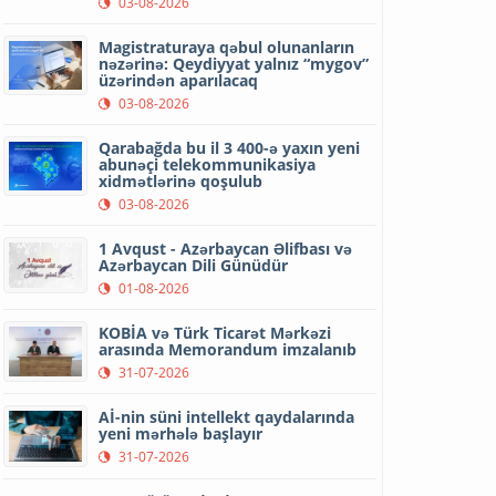
03-08-2026
Magistraturaya qəbul olunanların
nəzərinə: Qeydiyyat yalnız “mygov”
üzərindən aparılacaq
03-08-2026
Qarabağda bu il 3 400-ə yaxın yeni
abunəçi telekommunikasiya
xidmətlərinə qoşulub
03-08-2026
1 Avqust - Azərbaycan Əlifbası və
Azərbaycan Dili Günüdür
01-08-2026
KOBİA və Türk Ticarət Mərkəzi
arasında Memorandum imzalanıb
31-07-2026
Aİ-nin süni intellekt qaydalarında
yeni mərhələ başlayır
31-07-2026