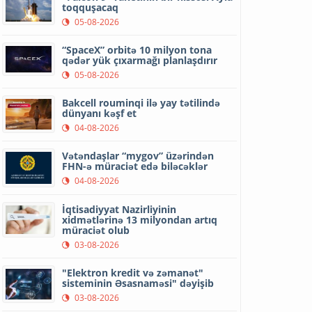
toqquşacaq
05-08-2026
“SpaceX” orbitə 10 milyon tona
qədər yük çıxarmağı planlaşdırır
05-08-2026
Bakcell rouminqi ilə yay tətilində
dünyanı kəşf et
04-08-2026
Vətəndaşlar “mygov” üzərindən
FHN-ə müraciət edə biləcəklər
04-08-2026
İqtisadiyyat Nazirliyinin
xidmətlərinə 13 milyondan artıq
müraciət olub
03-08-2026
"Elektron kredit və zəmanət"
sisteminin Əsasnaməsi" dəyişib
03-08-2026