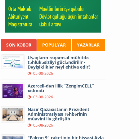
SON XƏBƏR
POPULYAR
YAZARLAR
Uşaqların rəqəmsal mühitdə
təhlükəsizliyi gücləndirilir -
Dəyişikliklər nəyi ehtiva edir?
05-08-2026
Azercell-dən illik “ZengimCELL”
xidməti
05-08-2026
Nazir Qazaxıstanın Prezident
Administrasiyası rəhbərinin
müavini ilə görüşüb
05-08-2026
"Falcon 9" raketinin bir hissəsi Ayla