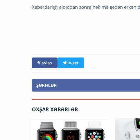
Xəbərdarlığı aldıqdan sonra həkimə gedən erkən d
Paylaş
Tweet
ŞƏRHLƏR
OXŞAR XƏBƏRLƏR