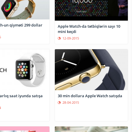
h-un qiyməti 299 dollar
Apple Watch-da tətbiqlərin sayı 10
mini keçdi
6
12-09-2015
30 min dollara Apple Watch satışda
arlıq saat iyunda satışa
28-04-2015
4