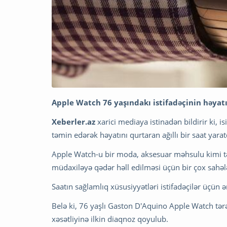
Apple Watch 76 yaşındakı istifadəçinin həyatı
Xeberler.az
xarici mediaya istinadən bildirir ki,
təmin edərək həyatını qurtaran ağıllı bir saat yar
Apple Watch-u bir moda, aksesuar məhsulu kimi təqdi
müdaxiləyə qədər həll edilməsi üçün bir çox sahəl
Saatın sağlamlıq xüsusiyyətləri istifadəçilər üçün ə
Belə ki, 76 yaşlı Gaston D'Aquino Apple Watch tər
xəsətliyinə ilkin diaqnoz qoyulub.