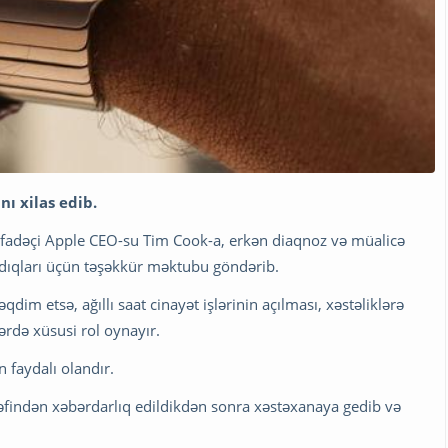
nı xilas edi
b.
 isifadəçi Apple CEO-su Tim Cook-a, erkən diaqnoz və müalicə
atdıqları üçün təşəkkür məktubu göndərib.
m etsə, ağıllı saat cinayət işlərinin açılması, xəstəliklərə
ərdə xüsusi rol oynayır.
n faydalı olandır.
əfindən xəbərdarlıq edildikdən sonra xəstəxanaya gedib və