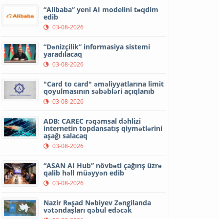
“Alibaba” yeni AI modelini təqdim
edib
03-08-2026
“Dənizçilik” informasiya sistemi
yaradılacaq
03-08-2026
"Card to card" əməliyyatlarına limit
qoyulmasının səbəbləri açıqlanıb
03-08-2026
ADB: CAREC rəqəmsal dəhlizi
internetin topdansatış qiymətlərini
aşağı salacaq
03-08-2026
“ASAN AI Hub” növbəti çağırış üzrə
qalib həll müəyyən edib
03-08-2026
Nazir Rəşad Nəbiyev Zəngilanda
vətəndaşları qəbul edəcək