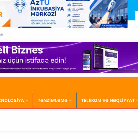
QƏ
XNOLOGİYA
TƏNZİMLƏMƏ
TELEKOM VƏ NƏQLİYYAT