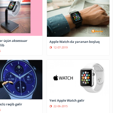
lar üçün aksessuar
Apple Watch-da yaranan boşluq
lib
12-07-2019
5
Yeni Apple Watch gəlir
clü rəqib gəlir
22-06-2015
5