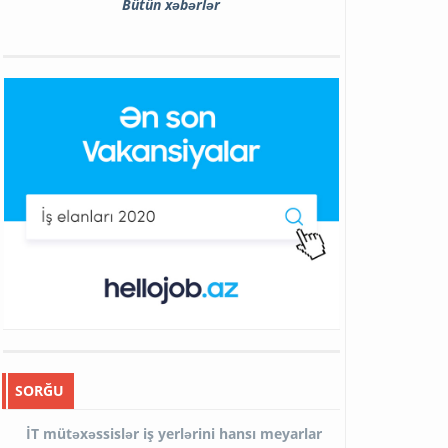
Bütün xəbərlər
SORĞU
İT mütəxəssislər iş yerlərini hansı meyarlar