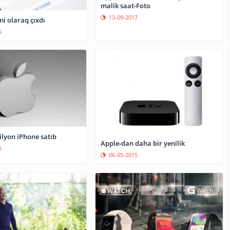
malik saat-Foto
13-09-2017
mi olaraq çıxdı
5
ilyon iPhone satıb
Apple-dan daha bir yenilik
5
06-05-2015