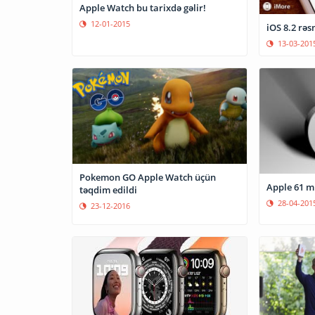
Apple Watch bu tarixdə gəlir!
12-01-2015
iOS 8.2 rəs
13-03-201
Pokemon GO Apple Watch üçün
Apple 61 m
təqdim edildi
28-04-201
23-12-2016