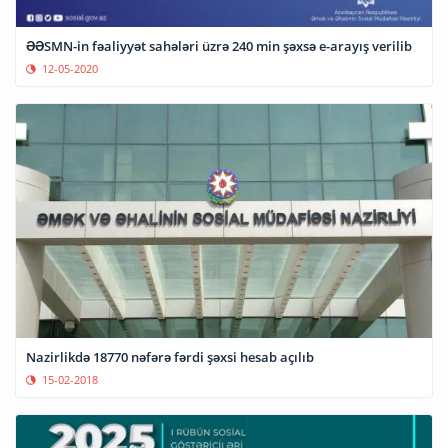
ƏƏSMN-in fəaliyyət sahələri üzrə 240 min şəxsə e-arayış verilib
12-05-2020
Nazirlikdə 18770 nəfərə fərdi şəxsi hesab açılıb
15-02-2018