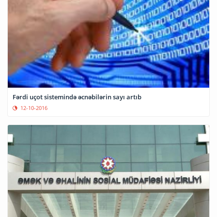
Fərdi uçot sistemində əcnəbilərin sayı artıb
12-10-2016