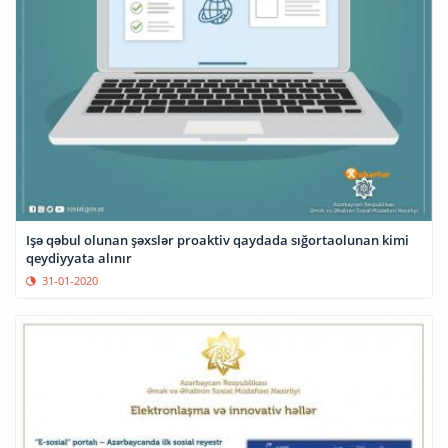
Işə qəbul olunan şəxslər proaktiv qaydada sığortaolunan kimi
qeydiyyata alınır
31-01-2020