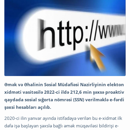
Əmək və Əhalinin Sosial Müdafiəsi Nazirliyinin elekton
xidməti vasitəsilə 2022-ci ildə 212,6 min şəxsə proaktiv
qaydada sosial sığorta nömrəsi (SSN) verilməklə e-fərdi
şəxsi hesabları açılıb.
2020-ci ilin yanvar ayında istifadəyə verilən bu e-xidmət ilk
dəfə işə başlayan şəxslə bağlı əmək müqaviləsi bildirişi e-