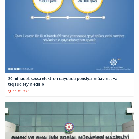
30 minədək şəxsə elektron qaydada pensiya, müavinət və
təqaüd təyin edilib
11-04-2020