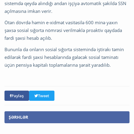
sistemdə qeydə alındığı andan işçiyə avtomatik şəkildə SSN
açılmasına imkan verir.
Ötən dövrdə həmin e-xidmət vasitəsilə 600 minə yaxın
şəxsə sosial sığorta nömrəsi verilməklə proaktiv qaydada
fərdi şəxsi hesab açılıb.
Bununla da onların sosial sığorta sistemində iştirakı təmin
edilərək fərdi şəxsi hesablarında gələcək sosial təminatı
üçün pensiya kapitalı toplamalarına şərait yaradılıb.
Paylaş
Tweet
ŞƏRHLƏR