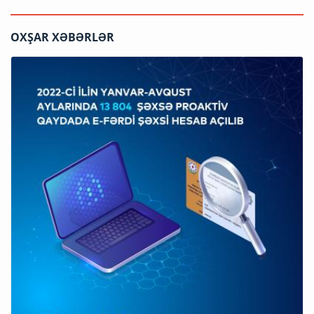
OXŞAR XƏBƏRLƏR