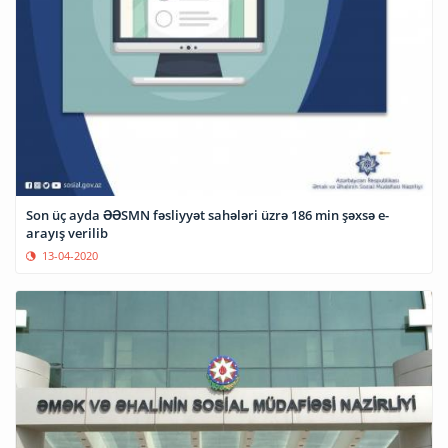
Son üç ayda ƏƏSMN fəsliyyət sahələri üzrə 186 min şəxsə e-
arayış verilib
13-04-2020