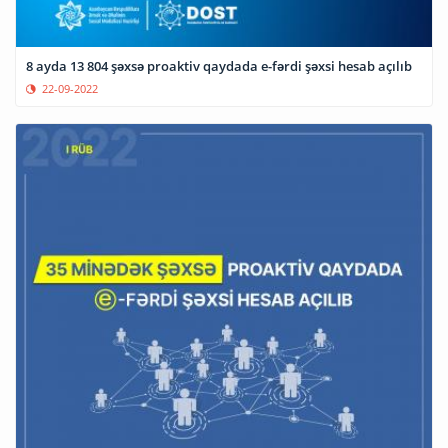
8 ayda 13 804 şəxsə proaktiv qaydada e-fərdi şəxsi hesab açılıb
22-09-2022