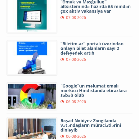
“Əmək və Məşğulluq”
altsistemində hazırda 65 mindən
çox aktiv vakansiya var
07-08-2026
“Biletim.az” portalı üzərindən
onlayn bilet alanların sayı 2
dəfəyədək artıb
07-08-2026
“Google”un məlumat emalı
mərkəzi Hindistanda etirazlara
səbəb olub
06-08-2026
Rəşad Nəbiyev Zəngilanda
vətəndaşların müraciətlərini
dinləyib
06-08-2026