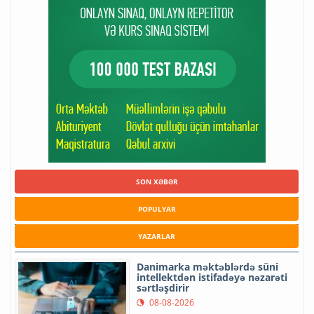
SON XƏBƏR
POPULYAR
YAZARLAR
Danimarka məktəblərdə süni
intellektdən istifadəyə nəzarəti
sərtləşdirir
08-08-2026