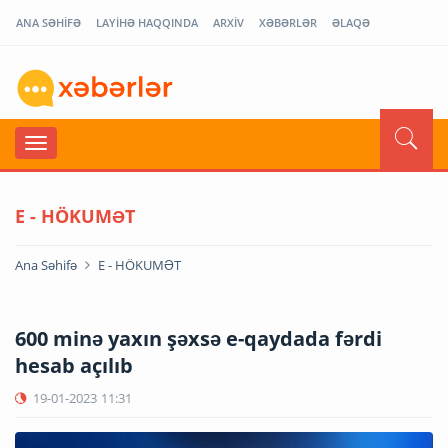
ANA SƏHİFƏ
LAYİHƏ HAQQINDA
ARXİV
XƏBƏRLƏR
ƏLAQƏ
E - HÖKUMƏT
Ana Səhifə
E - HÖKUMƏT
600 minə yaxın şəxsə e-qaydada fərdi
hesab açılıb
19-01-2023
11:31