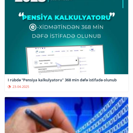
I rübdə “Pensiya kalkulyatoru" 368 min dəfə istifadə olunub
23-04-2025