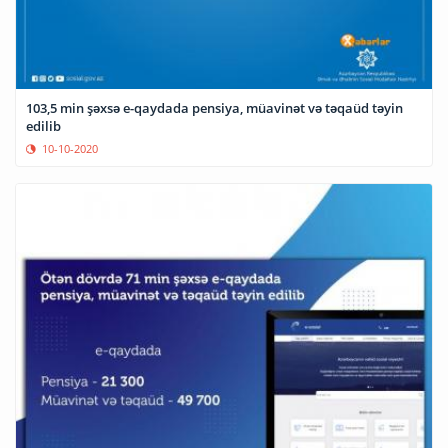
103,5 min şəxsə e-qaydada pensiya, müavinət və təqaüd təyin
edilib
10-10-2020