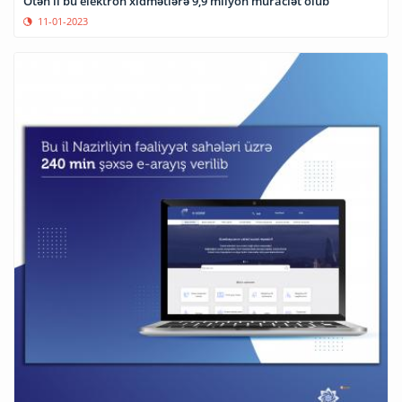
Ötən il bu elektron xidmətlərə 9,9 milyon müraciət olub
11-01-2023