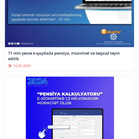
71 min şəxsə e-qaydada pensiya, müavinət və təqaüd təyin
edilib
14-05-2020