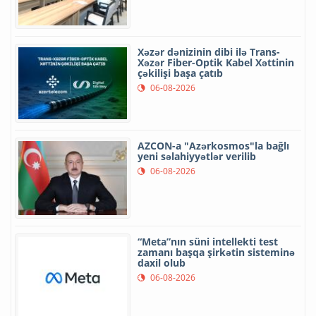
Xəzər dənizinin dibi ilə Trans-
Xəzər Fiber-Optik Kabel Xəttinin
çəkilişi başa çatıb
06-08-2026
AZCON-a "Azərkosmos"la bağlı
yeni səlahiyyətlər verilib
06-08-2026
“Meta”nın süni intellekti test
zamanı başqa şirkətin sisteminə
daxil olub
06-08-2026