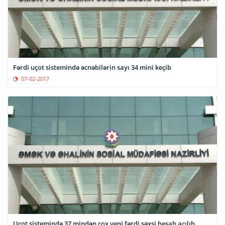
Fərdi uçot sistemində əcnəbilərin sayı 34 mini keçib
07-02-2017
Uçot sistemində 37 mindən çox yeni fərdi şəxsi hesab açılıb