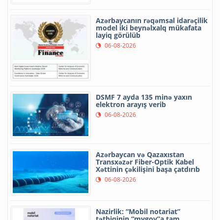
Azərbaycanın rəqəmsal idarəçilik
model iki beynəlxalq mükafata
layiq görülüb
06-08-2026
DSMF 7 ayda 135 minə yaxın
elektron arayış verib
06-08-2026
Azərbaycan və Qazaxıstan
Transxəzər Fiber-Optik Kabel
Xəttinin çəkilişini başa çatdırıb
06-08-2026
Nazirlik: “Mobil notariat”
tətbiqinin “mygov”a tam