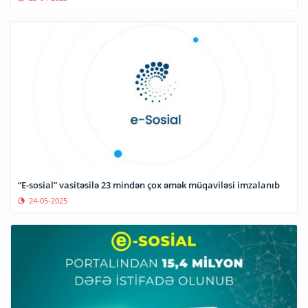
“E-sosial” vasitəsilə 23 mindən çox əmək müqaviləsi imzalanıb
24-05-2025