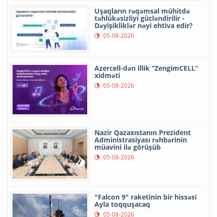
Uşaqların rəqəmsal mühitdə
təhlükəsizliyi gücləndirilir -
Dəyişikliklər nəyi ehtiva edir?
05-08-2026
Azercell-dən illik “ZengimCELL”
xidməti
05-08-2026
Nazir Qazaxıstanın Prezident
Administrasiyası rəhbərinin
müavini ilə görüşüb
05-08-2026
"Falcon 9" raketinin bir hissəsi
Ayla toqquşacaq
05-08-2026