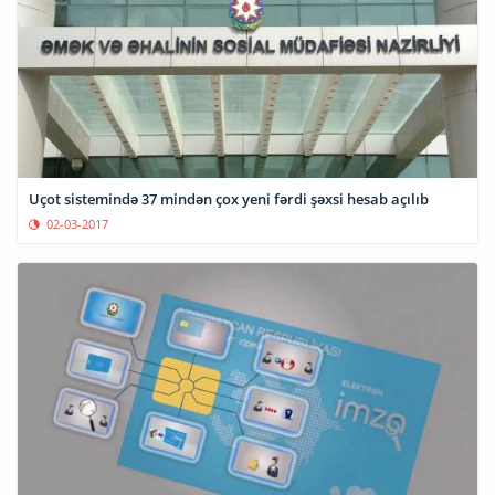
Uçot sistemində 37 mindən çox yeni fərdi şəxsi hesab açılıb
02-03-2017