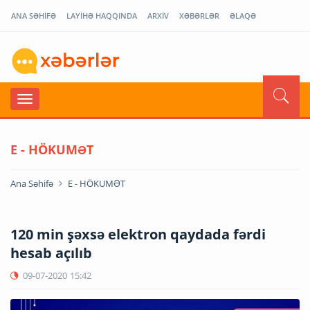
ANA SƏHİFƏ
LAYİHƏ HAQQINDA
ARXİV
XƏBƏRLƏR
ƏLAQƏ
E - HÖKUMƏT
Ana Səhifə
E - HÖKUMƏT
120 min şəxsə elektron qaydada fərdi
hesab açılıb
09-07-2020
15:42