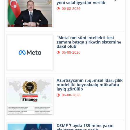
yeni səlahiyyətlər verilib
06-08-2026
“Meta”nın süni intellekti test
zamanı başqa şirkətin sisteminə
daxil olub
06-08-2026
Azərbaycanın rəqəmsal idarəçilik
model iki beynəlxalq mükafata
layiq görülüb
06-08-2026
DSMF 7 ayda 135 minə yaxın
elektron arayış verib