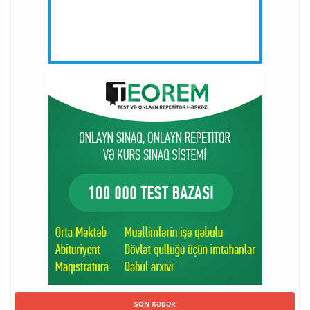
SON XƏBƏR