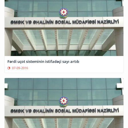
Fərdi uçot sisteminin istifadəçi sayı artıb
07-09-2016