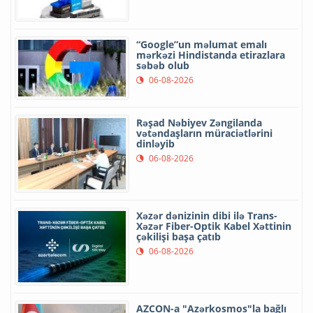
“Google”un məlumat emalı
mərkəzi Hindistanda etirazlara
səbəb olub
06-08-2026
Rəşad Nəbiyev Zəngilanda
vətəndaşların müraciətlərini
dinləyib
06-08-2026
Xəzər dənizinin dibi ilə Trans-
Xəzər Fiber-Optik Kabel Xəttinin
çəkilişi başa çatıb
06-08-2026
AZCON-a "Azərkosmos"la bağlı