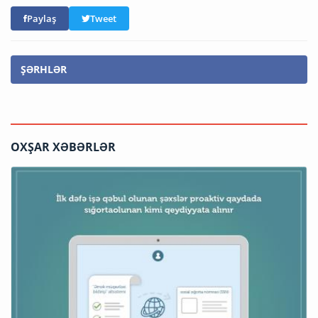
Paylaş
Tweet
ŞƏRHLƏR
OXŞAR XƏBƏRLƏR