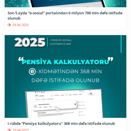
Son 5 ayda “e-sosial” portalından 6 milyon 700 min dəfə istifadə
olunub
24-06-2025
I rübdə “Pensiya kalkulyatoru" 368 min dəfə istifadə olunub
23-04-2025