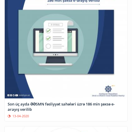
Son üç ayda ƏƏSMN fəsliyyət sahələri üzrə 186 min şəxsə e-
arayış verilib
13-04-2020