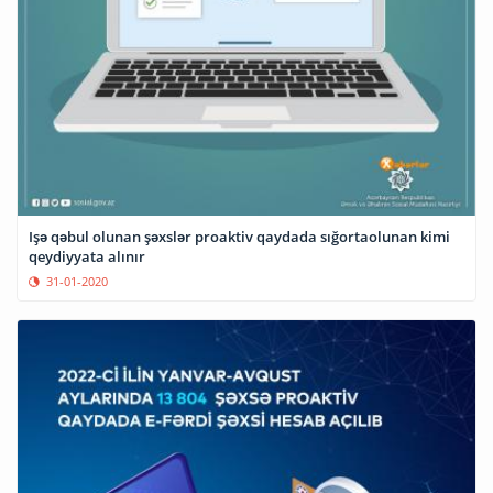
Işə qəbul olunan şəxslər proaktiv qaydada sığortaolunan kimi
qeydiyyata alınır
31-01-2020