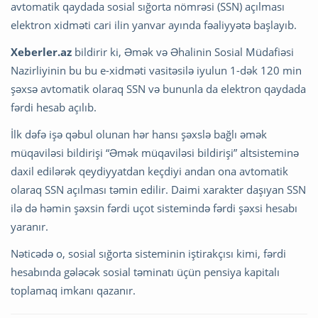
avtomatik qaydada sosial sığorta nömrəsi (SSN) açılması
elektron xidməti cari ilin yanvar ayında fəaliyyətə başlayıb.
Xeberler.az
bildirir ki, Əmək və Əhalinin Sosial Müdafiəsi
Nazirliyinin bu bu e-xidməti vasitəsilə iyulun 1-dək 120 min
şəxsə avtomatik olaraq SSN və bununla da elektron qaydada
fərdi hesab açılıb.
İlk dəfə işə qəbul olunan hər hansı şəxslə bağlı əmək
müqaviləsi bildirişi “Əmək müqaviləsi bildirişi” altsisteminə
daxil edilərək qeydiyyatdan keçdiyi andan ona avtomatik
olaraq SSN açılması təmin edilir. Daimi xarakter daşıyan SSN
ilə də həmin şəxsin fərdi uçot sistemində fərdi şəxsi hesabı
yaranır.
Nəticədə o, sosial sığorta sisteminin iştirakçısı kimi, fərdi
hesabında gələcək sosial təminatı üçün pensiya kapitalı
toplamaq imkanı qazanır.