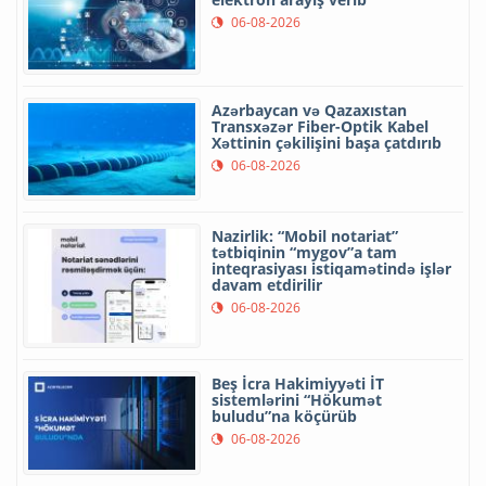
06-08-2026
Azərbaycan və Qazaxıstan
Transxəzər Fiber-Optik Kabel
Xəttinin çəkilişini başa çatdırıb
06-08-2026
Nazirlik: “Mobil notariat”
tətbiqinin “mygov”a tam
inteqrasiyası istiqamətində işlər
davam etdirilir
06-08-2026
Beş İcra Hakimiyyəti İT
sistemlərini “Hökumət
buludu”na köçürüb
06-08-2026