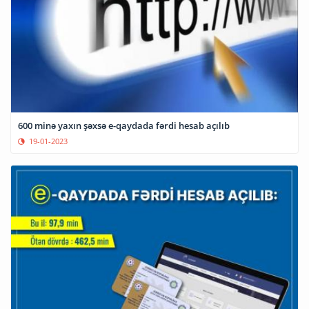
600 minə yaxın şəxsə e-qaydada fərdi hesab açılıb
19-01-2023