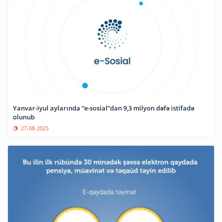
Yanvar-iyul aylarında “e-sosial”dan 9,3 milyon dəfə istifadə
olunub
27-08-2025