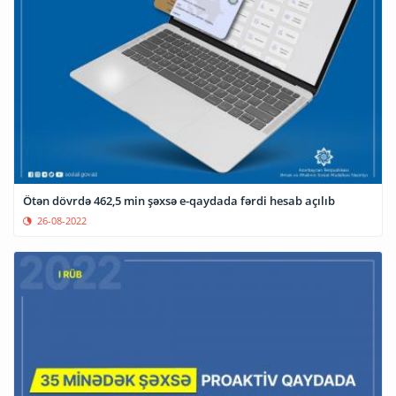
Ötən dövrdə 462,5 min şəxsə e-qaydada fərdi hesab açılıb
26-08-2022