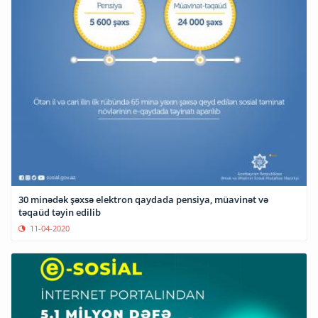
30 minədək şəxsə elektron qaydada pensiya, müavinət və
təqaüd təyin edilib
11-04-2020