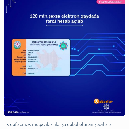
İlk dəfə əmək müqaviləsi ilə işə qəbul olunan şəxslərə