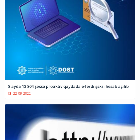
8 ayda 13 804 şəxsə proaktiv qaydada e-fərdi şəxsi hesab açılıb
22-09-2022