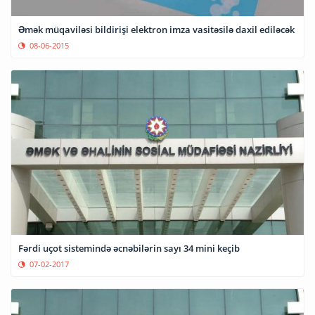
Əmək müqaviləsi bildirişi elektron imza vasitəsilə daxil ediləcək
08-06-2015
Fərdi uçot sistemində əcnəbilərin sayı 34 mini keçib
07-02-2017