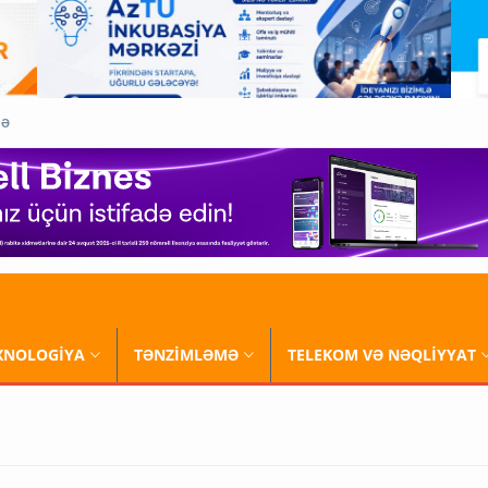
QƏ
XNOLOGİYA
TƏNZİMLƏMƏ
TELEKOM VƏ NƏQLİYYAT