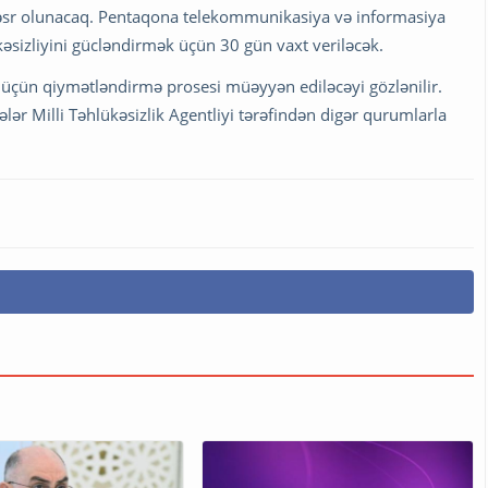
 həsr olunacaq. Pentaqona telekommunikasiya və informasiya
kəsizliyini gücləndirmək üçün 30 gün vaxt veriləcək.
 üçün qiymətləndirmə prosesi müəyyən ediləcəyi gözlənilir.
lər Milli Təhlükəsizlik Agentliyi tərəfindən digər qurumlarla