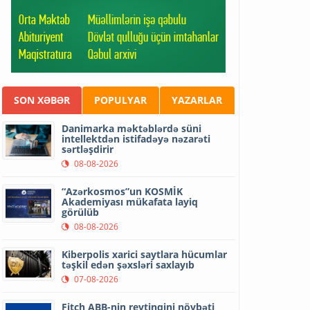
SON XƏBƏR
POPULYAR
YAZARLAR
Danimarka məktəblərdə süni
intellektdən istifadəyə nəzarəti
sərtləşdirir
08-08-2026
“Azərkosmos”un KOSMİK
Akademiyası mükafata layiq
görülüb
08-08-2026
Kiberpolis xarici saytlara hücumlar
təşkil edən şəxsləri saxlayıb
07-08-2026
Fitch ABB-nin reytinqini növbəti