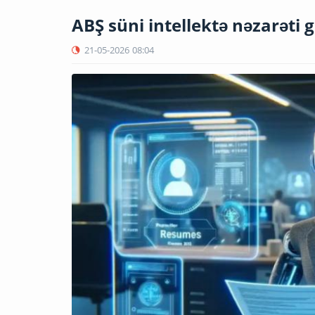
ABŞ süni intellektə nəzarəti g
21-05-2026
08:04