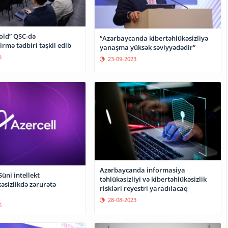
old” QSC-də
“Azərbaycanda kibertəhlükəsizliyə
rmə tədbiri təşkil edib
yanaşma yüksək səviyyədədir”
5
23-09-2023
Azərbaycanda informasiya
Süni intellekt
təhlükəsizliyi və kibertəhlükəsizlik
əsizlikdə zərurətə
riskləri reyestri yaradılacaq
28-08-2023
6