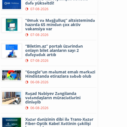
dəfə yüksəltdi!
07-08-2026
“Əmək və Məşğulluq” altsistemində
hazırda 65 mindən çox aktiv
vakansiya var
07-08-2026
“Biletim.az” portalı üzərindən
onlayn bilet alanların sayı 2
dəfəyədək artıb
07-08-2026
“Google”un məlumat emalı mərkəzi
Hindistanda etirazlara səbəb olub
06-08-2026
Rəşad Nəbiyev Zəngilanda
vətəndaşların müraciətlərini
dinləyib
06-08-2026
Xəzər dənizinin dibi ilə Trans-Xəzər
Fiber-Optik Kabel Xəttinin çəkilişi