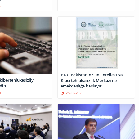
6
BDU Pakistanın Süni İntellekt və
kibertəhlükəsizliyi
Kibertəhlükəsizlik Mərkəzi ilə
dib
əməkdaşlığa başlayır
5
28-11-2025