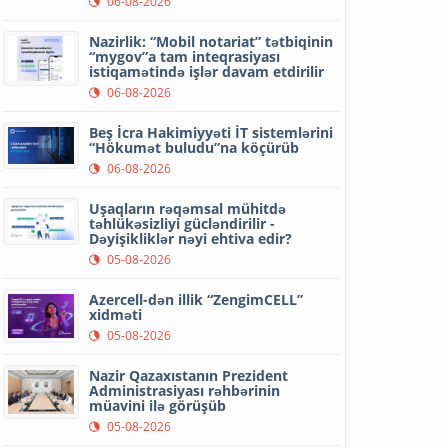
06-08-2026
Nazirlik: “Mobil notariat” tətbiqinin
“mygov”a tam inteqrasiyası
istiqamətində işlər davam etdirilir
06-08-2026
Beş İcra Hakimiyyəti İT sistemlərini
“Hökumət buludu”na köçürüb
06-08-2026
Uşaqların rəqəmsal mühitdə
təhlükəsizliyi gücləndirilir -
Dəyişikliklər nəyi ehtiva edir?
05-08-2026
Azercell-dən illik “ZengimCELL”
xidməti
05-08-2026
Nazir Qazaxıstanın Prezident
Administrasiyası rəhbərinin
müavini ilə görüşüb
05-08-2026