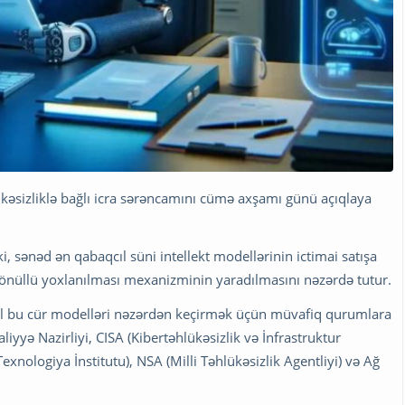
ükəsizliklə bağlı icra sərəncamını cümə axşamı günü açıqlaya
i, sənəd ən qabaqcıl süni intellekt modellərinin ictimai satışa
könüllü yoxlanılması mexanizminin yaradılmasını nəzərdə tutur.
vəl bu cür modelləri nəzərdən keçirmək üçün müvafiq qurumlara
yyə Nazirliyi, CISA (Kibertəhlükəsizlik və İnfrastruktur
 Texnologiya İnstitutu), NSA (Milli Təhlükəsizlik Agentliyi) və Ağ