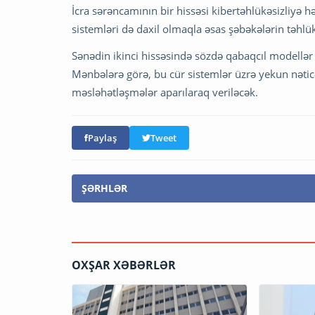
İcra sərəncamının bir hissəsi kibertəhlükəsizliyə
sistemləri də daxil olmaqla əsas şəbəkələrin təhlü
Sənədin ikinci hissəsində sözdə qabaqcıl modellər
Mənbələrə görə, bu cür sistemlər üzrə yekun nəticə
məsləhətləşmələr aparılaraq veriləcək.
Paylaş
Tweet
ŞƏRHLƏR
OXŞAR XƏBƏRLƏR