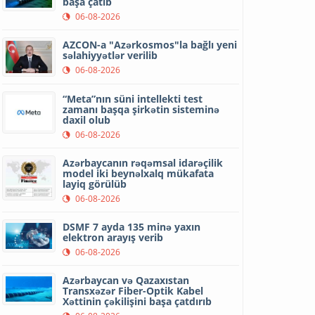
başa çatıb
06-08-2026
AZCON-a "Azərkosmos"la bağlı yeni
səlahiyyətlər verilib
06-08-2026
“Meta”nın süni intellekti test
zamanı başqa şirkətin sisteminə
daxil olub
06-08-2026
Azərbaycanın rəqəmsal idarəçilik
model iki beynəlxalq mükafata
layiq görülüb
06-08-2026
DSMF 7 ayda 135 minə yaxın
elektron arayış verib
06-08-2026
Azərbaycan və Qazaxıstan
Transxəzər Fiber-Optik Kabel
Xəttinin çəkilişini başa çatdırıb