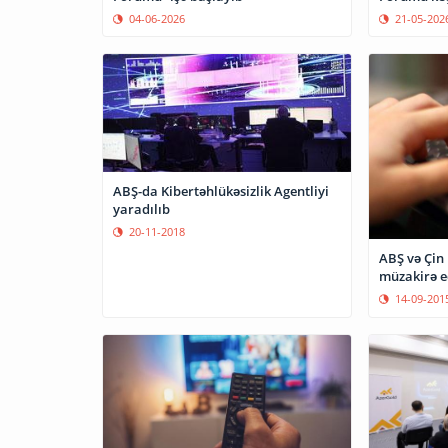
04-06-2026
21-05-202
ABŞ-da Kibertəhlükəsizlik Agentliyi
yaradılıb
20-11-2018
ABŞ və Çin 
müzakirə e
14-09-201