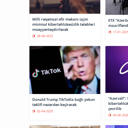
Milli rəqəmsal efir məkanı üçün
ETX “AzerG
minimal kibertəhlükəsizlik tələbləri
maarifləndi
müəyyənləşdiriləcək
17-01-202
28-08-2023
“Azercell”: 
Donald Tramp TikTokla bağlı yekun
kibertəhlük
təklifi nəzərdən keçirəcək
çevrilib
02-04-2025
04-06-202