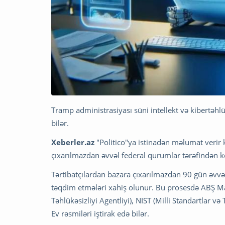
Tramp administrasiyası süni intellekt və kibertəhl
bilər.
Xeberler.az
"Politico"ya istinadən məlumat verir k
çıxarılmazdan əvvəl federal qurumlar tərəfindən 
Tərtibatçılardan bazara çıxarılmazdan 90 gün əv
təqdim etmələri xahiş olunur. Bu prosesdə ABŞ Mali
Təhlükəsizliyi Agentliyi), NIST (Milli Standartlar və
Ev rəsmiləri iştirak edə bilər.