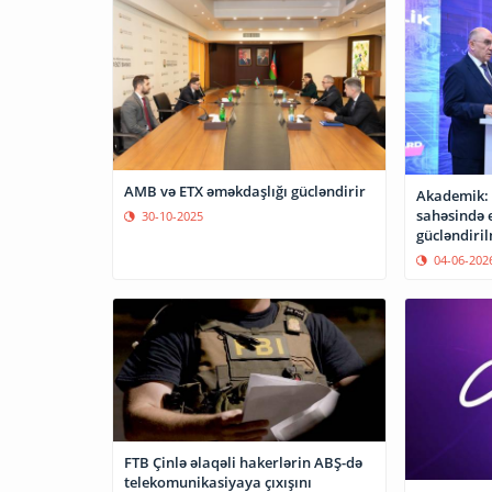
AMB və ETX əməkdaşlığı gücləndirir
Akademik: 
sahəsində 
30-10-2025
gücləndiril
04-06-202
FTB Çinlə əlaqəli hakerlərin ABŞ-də
telekomunikasiyaya çıxışını