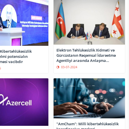
Elektron Təhlükəsizlik Xidməti və
Kibertəhlükəsizlik
Gürcüstanın Rəqəmsal İdarəetmə
elmi potensialın
Agentliyi arasında Anlaşma
məsi vacibdir
Memorandumu imzalanıb
03-07-2024
6
"AmCham": Milli kibertəhlükəsizlik