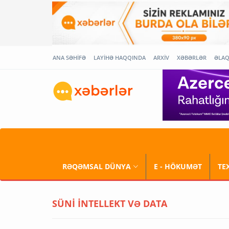
ANA SƏHİFƏ
LAYİHƏ HAQQINDA
ARXİV
XƏBƏRLƏR
ƏLA
RƏQƏMSAL DÜNYA
E - HÖKUMƏT
TE
SÜNİ İNTELLEKT VƏ DATA