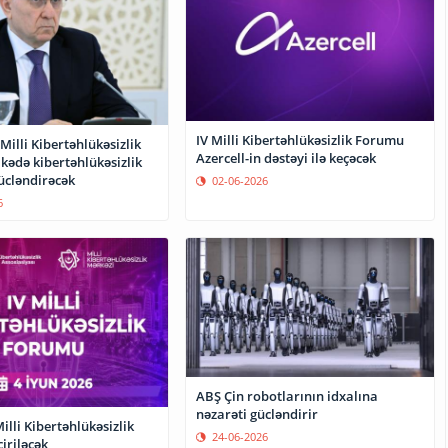
IV Milli Kibertəhlükəsizlik Forumu
illi Kibertəhlükəsizlik
Azercell-in dəstəyi ilə keçəcək
lkədə kibertəhlükəsizlik
ücləndirəcək
02-06-2026
6
ABŞ Çin robotlarının idxalına
nəzarəti gücləndirir
illi Kibertəhlükəsizlik
24-06-2026
iriləcək