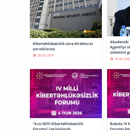
Akademik: M
Kibertəhlükəsizlik üzrə direktorat
Agentliyi ö
yaradılacaq
sistemini g
26-07-2019
16-06-202
“4-cü Milli Kibertəhlükəsizlik
Bakıda IV M
Forumu” işə başlayıb
Forumu keç