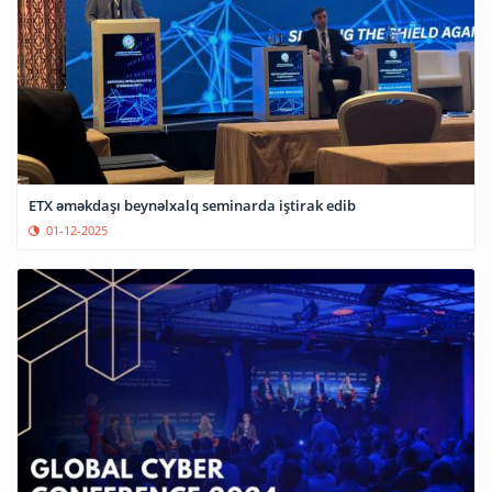
ETX əməkdaşı beynəlxalq seminarda iştirak edib
01-12-2025