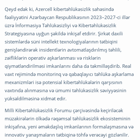
Qeyd edək ki, Azercell kibertəhlükəsizlik sahəsində
fəaliyyətini Azərbaycan Respublikasının 2023–2027-ci illər
üzrə İnformasiya Təhlükəsizliyi və Kibertəhlükəsizlik
Strategiyasına uyğun şəkildə inkişaf etdirir. Şirkət daxili
sistemlərdə süni intellekt texnologiyalarının tətbiqini
genişləndirərək insidentlərin avtomatlaşdırılmış təhlili,
zəifliklərin operativ aşkarlanması və risklərin
qiymətləndirilməsi imkanlarını daha da təkmilləşdirib. Real
vaxt rejimində monitorinq və qabaqlayıcı təhlükə aşkarlama
mexanizmləri isə potensial kibertəhlükələrin qarşısının
vaxtında alınmasına və ümumi təhlükəsizlik səviyyəsinin
yüksəldilməsinə xidmət edir.
Milli Kibertəhlükəsizlik Forumu çərçivəsində keçiriləcək
müzakirələrin ölkədə rəqəmsal təhlükəsizlik ekosisteminin
inkişafına, yeni əməkdaşlıq imkanlarının formalaşmasına və
innovativ yanaşmaların tətbiqinə töhfə verəcəyi gözlənilir.