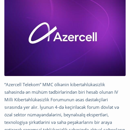
“Azercell Telekom” MMC ölkənin kibertəhlükəsizlik
sahəsində ən mühüm tədbirlərindən biri hesab olunan IV
Milli Kibertəhlükəsizlik Forumunun əsas dəstəkçiləri
sırasında yer alır. İyunun 4-də keçiriləcək forum dövlət və
özəl sektor nümayəndələrini, beynəlxalq ekspertləri,
texnologiya şirkətlərini və sahə peşəkarlarını bir araya
gətirərək rəqəmsal təhlükəsizlik sahəsində aktual çağırışların