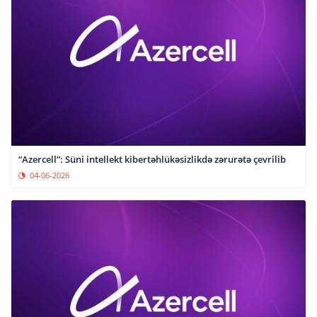
“Azercell”: Süni intellekt kibertəhlükəsizlikdə zərurətə çevrilib
04-06-2026