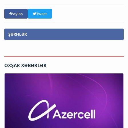
Paylaş
Tweet
ŞƏRHLƏR
OXŞAR XƏBƏRLƏR