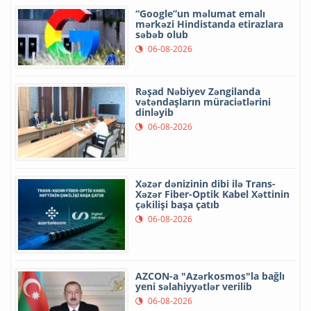
“Google”un məlumat emalı
mərkəzi Hindistanda etirazlara
səbəb olub
06-08-2026
Rəşad Nəbiyev Zəngilanda
vətəndaşların müraciətlərini
dinləyib
06-08-2026
Xəzər dənizinin dibi ilə Trans-
Xəzər Fiber-Optik Kabel Xəttinin
çəkilişi başa çatıb
06-08-2026
AZCON-a "Azərkosmos"la bağlı
yeni səlahiyyətlər verilib
06-08-2026