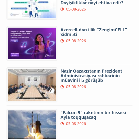
Dəyişikliklər nəyi ehtiva edir?
05-08-2026
Azercell-dən illik “ZengimCELL”
xidməti
05-08-2026
Nazir Qazaxıstanın Prezident
Administrasiyası rəhbərinin
müavini ilə görüşüb
05-08-2026
"Falcon 9" raketinin bir hissəsi
Ayla toqquşacaq
05-08-2026