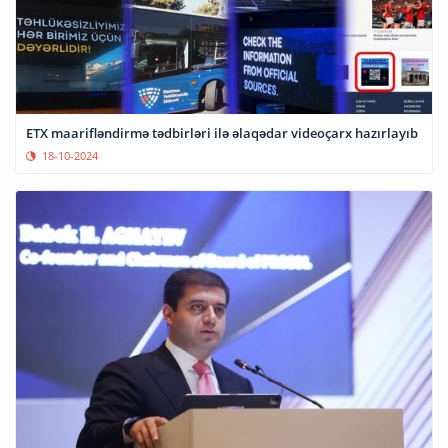
ETX maarifləndirmə tədbirləri ilə əlaqədar videoçarx hazırlayıb
18-10-2024