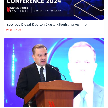
İsveçrədə Qlobal Kibertəhlükəsizlik Konfransı keçirilib
02-12-2024