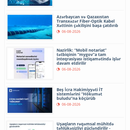
Azərbaycan və Qazaxıstan
Transxəzər Fiber-Optik Kabel
Xəttinin çəkilişini başa çatdırıb
06-08-2026
Nazirlik: “Mobil notariat”
tətbiqinin “mygov”a tam
inteqrasiyası istiqamətində işlər
davam etdirilir
06-08-2026
Beş İcra Hakimiyyəti İT
sistemlərini “Hökumət
buludu”na köçürüb
06-08-2026
Uşaqların rəqəmsal mühitdə
təhlükəsizliyi gücləndirilir -