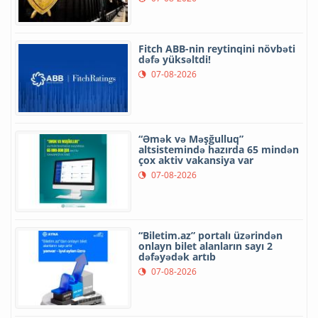
Fitch ABB-nin reytinqini növbəti
dəfə yüksəltdi!
07-08-2026
“Əmək və Məşğulluq”
altsistemində hazırda 65 mindən
çox aktiv vakansiya var
07-08-2026
“Biletim.az” portalı üzərindən
onlayn bilet alanların sayı 2
dəfəyədək artıb
07-08-2026