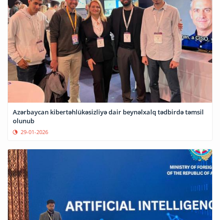
Azərbaycan kibertəhlükəsizliyə dair beynəlxalq tədbirdə təmsil
olunub
29-01-2026