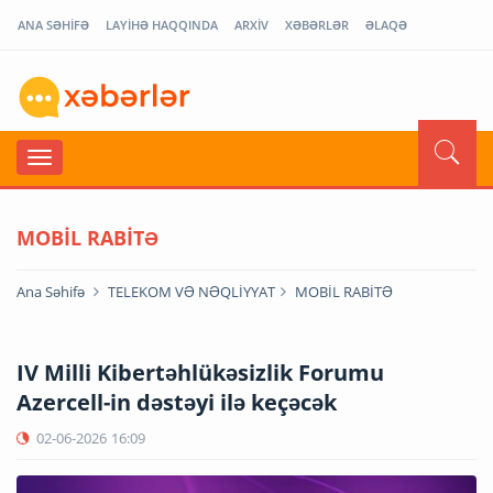
ANA SƏHİFƏ
LAYİHƏ HAQQINDA
ARXİV
XƏBƏRLƏR
ƏLAQƏ
MOBİL RABİTƏ
Ana Səhifə
TELEKOM VƏ NƏQLİYYAT
MOBİL RABİTƏ
IV Milli Kibertəhlükəsizlik Forumu
Azercell-in dəstəyi ilə keçəcək
02-06-2026
16:09