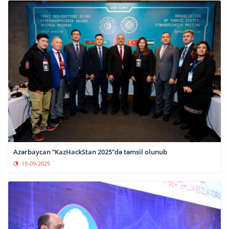
Azərbaycan “KazHackStan 2025”də təmsil olunub
19-09-2025