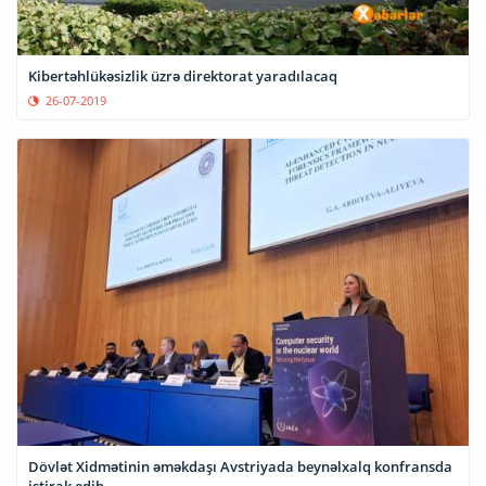
Kibertəhlükəsizlik üzrə direktorat yaradılacaq
26-07-2019
Dövlət Xidmətinin əməkdaşı Avstriyada beynəlxalq konfransda
iştirak edib