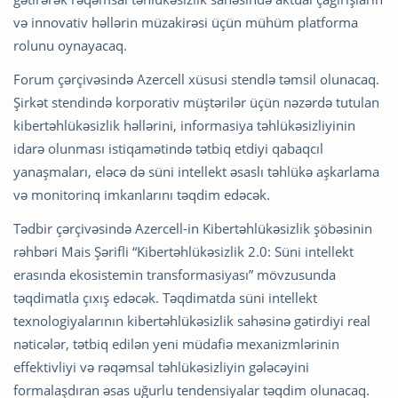
və innovativ həllərin müzakirəsi üçün mühüm platforma
rolunu oynayacaq.
Forum çərçivəsində Azercell xüsusi stendlə təmsil olunacaq.
Şirkət stendində korporativ müştərilər üçün nəzərdə tutulan
kibertəhlükəsizlik həllərini, informasiya təhlükəsizliyinin
idarə olunması istiqamətində tətbiq etdiyi qabaqcıl
yanaşmaları, eləcə də süni intellekt əsaslı təhlükə aşkarlama
və monitorinq imkanlarını təqdim edəcək.
Tədbir çərçivəsində Azercell-in Kibertəhlükəsizlik şöbəsinin
rəhbəri Mais Şərifli “Kibertəhlükəsizlik 2.0: Süni intellekt
erasında ekosistemin transformasiyası” mövzusunda
təqdimatla çıxış edəcək. Təqdimatda süni intellekt
texnologiyalarının kibertəhlükəsizlik sahəsinə gətirdiyi real
nəticələr, tətbiq edilən yeni müdafiə mexanizmlərinin
effektivliyi və rəqəmsal təhlükəsizliyin gələcəyini
formalaşdıran əsas uğurlu tendensiyalar təqdim olunacaq.