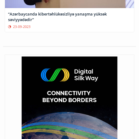
“Azərbaycanda kibertəhlükəsizliyə yanaşma yüksək
səviyyədədir”
23-09-2023