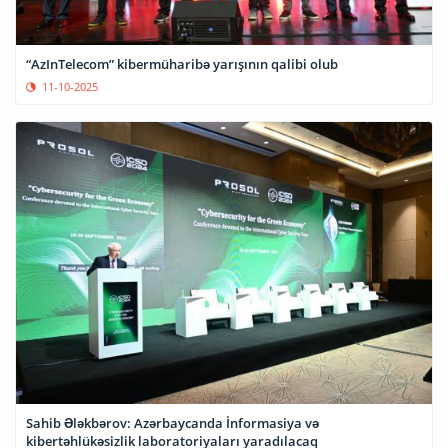
“AzInTelecom” kibermüharibə yarışının qalibi olub
11-10-2025
Sahib Ələkbərov: Azərbaycanda İnformasiya və
kibertəhlükəsizlik laboratoriyaları yaradılacaq