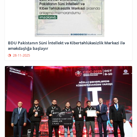
BDU Pakistanın Süni İntellekt və Kibertəhlükəsizlik Mərkəzi ilə
əməkdaşlığa başlayır
28-11-2025