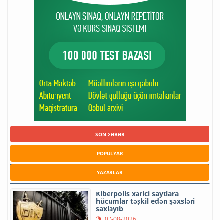
SON XƏBƏR
POPULYAR
YAZARLAR
Kiberpolis xarici saytlara
hücumlar təşkil edən şəxsləri
saxlayıb
07-08-2026