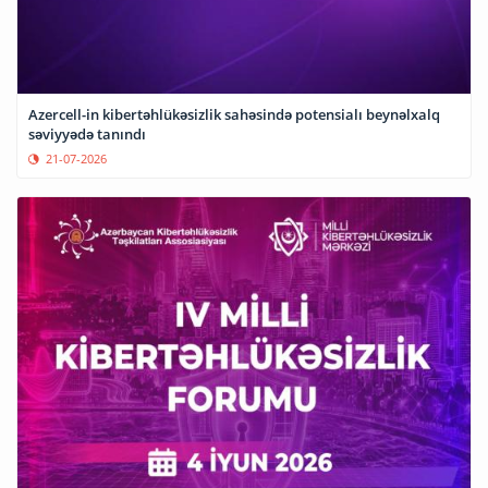
Azercell-in kibertəhlükəsizlik sahəsində potensialı beynəlxalq
səviyyədə tanındı
21-07-2026