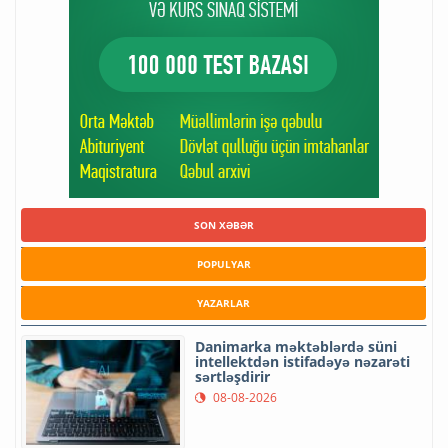
SON XƏBƏR
POPULYAR
YAZARLAR
Danimarka məktəblərdə süni
intellektdən istifadəyə nəzarəti
sərtləşdirir
08-08-2026