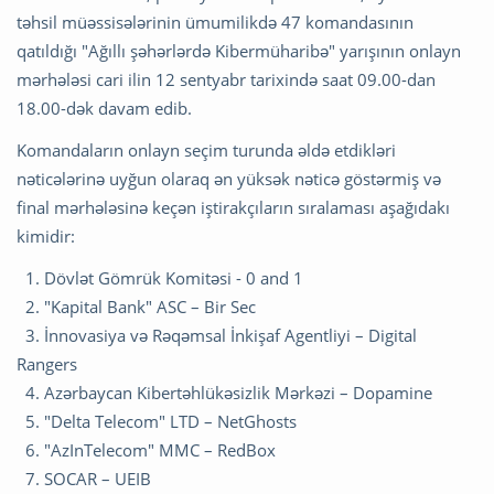
təhsil müəssisələrinin ümumilikdə 47 komandasının
qatıldığı "Ağıllı şəhərlərdə Kibermüharibə" yarışının onlayn
mərhələsi cari ilin 12 sentyabr tarixində saat 09.00-dan
18.00-dək davam edib.
Komandaların onlayn seçim turunda əldə etdikləri
nəticələrinə uyğun olaraq ən yüksək nəticə göstərmiş və
final mərhələsinə keçən iştirakçıların sıralaması aşağıdakı
kimidir:
1.⁠ ⁠Dövlət Gömrük Komitəsi - 0 and 1
2.⁠ ⁠"Kapital Bank" ASC – Bir Sec
3.⁠ ⁠İnnovasiya və Rəqəmsal İnkişaf Agentliyi – Digital
Rangers
4.⁠ ⁠Azərbaycan Kibertəhlükəsizlik Mərkəzi – Dopamine
5.⁠ ⁠"Delta Telecom" LTD – NetGhosts
6.⁠ ⁠"AzInTelecom" MMC – RedBox
7.⁠ ⁠SOCAR – UEIB