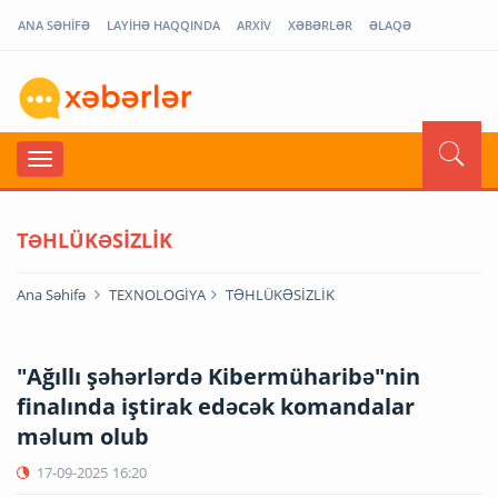
ANA SƏHİFƏ
LAYİHƏ HAQQINDA
ARXİV
XƏBƏRLƏR
ƏLAQƏ
TƏHLÜKƏSİZLİK
Ana Səhifə
TEXNOLOGİYA
TƏHLÜKƏSİZLİK
"Ağıllı şəhərlərdə Kibermüharibə"nin
finalında iştirak edəcək komandalar
məlum olub
17-09-2025
16:20