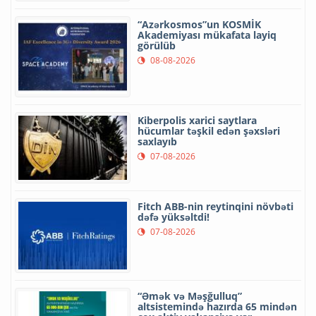
“Azərkosmos”un KOSMİK
Akademiyası mükafata layiq
görülüb
08-08-2026
Kiberpolis xarici saytlara
hücumlar təşkil edən şəxsləri
saxlayıb
07-08-2026
Fitch ABB-nin reytinqini növbəti
dəfə yüksəltdi!
07-08-2026
“Əmək və Məşğulluq”
altsistemində hazırda 65 mindən