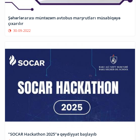
Şəhərlərarası müntəzəm avtobus marşrutları müsabiqəyə
çıxarılır
30-09-2022
"SOCAR Hackathon 2025"ə qeydiyyat başlayıb