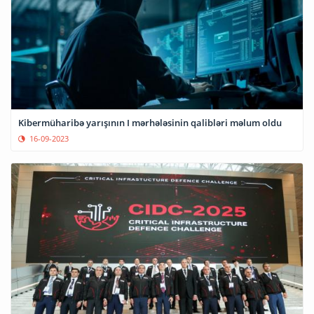
Kibermüharibə yarışının I mərhələsinin qalibləri məlum oldu
16-09-2023