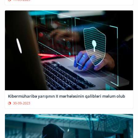
Kibermüharibə yarışının II mərhələsinin qalibləri məlum olub
30-09-2023