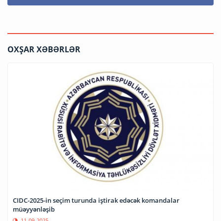
OXŞAR XƏBƏRLƏR
CIDC-2025-in seçim turunda iştirak edəcək komandalar
müəyyənləşib
11-09-2025