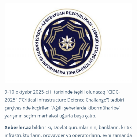
9-10 oktyabr 2025-ci il tarixində təşkil olunacaq "CIDC-
2025" ("Critical Infrastructure Defence Challange") tədbiri
çərçivəsində keçirilən “Ağıllı şəhərlərdə kibermüharibə”
yarışının seçim mərhələsi uğurla başa çatıb.
Xeberler.az
bildirir ki, Dövlət qurumlarının, bankların, kritik
infrastrukturların, provayder və operatorların, eyni zamanda