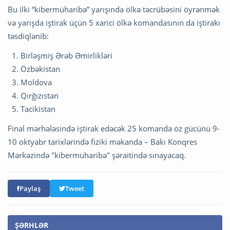
Bu ilki “kibermüharibə” yarışında ölkə təcrübəsini öyrənmək
və yarışda iştirak üçün 5 xarici ölkə komandasının da iştirakı
təsdiqlənib:
1.⁠ ⁠Birləşmiş Ərəb Əmirlikləri
2.⁠ ⁠Özbəkistan
3.⁠ ⁠Moldova
4.⁠ ⁠Qırğızıstan
5.⁠ ⁠Tacikistan
Final mərhələsində iştirak edəcək 25 komanda öz gücünü 9-
10 oktyabr tarixlərində fiziki məkanda – Bakı Konqres
Mərkəzində "kibermüharibə" şəraitində sınayacaq.
Paylaş
Tweet
ŞƏRHLƏR