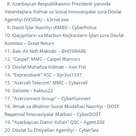
8.⁠ ⁠Azərbaycan Respublikasının Prezidenti yanında
Vətəndaşlara Xidmət və Sosial İnnovasiyalar üzrə Dövlət
Agentliyi (VXSİDA) – k3rnel.exe
9.⁠ ⁠Daxili İşlər Nazirliyi (KMBİ) – CyberPolice
10.⁠ ⁠Qaçqınların və Məcburi Köçkünlərin İşləri üzrə Dövlət
Komitəsi – Great Return
11.⁠ ⁠Bakı Ali Neft Məktəbi – BHOSWARE
12.⁠ ⁠"Caspel" MMC – Caspel Warriors
13.⁠ ⁠Dövlət Mühafizə Xidməti – Iron Fist
14.⁠ ⁠"Expressbank" ASC – Xpr3ss1337
15.⁠ ⁠"Azercell Telecom" MMC – Cybercell
16.⁠ ⁠Deloitte – Kaktus22
17.⁠ ⁠"Azerconnect Group" – CyberConnect
18.⁠ ⁠Əmək və Əhalinin Sosial Müdafiəsi Nazirliyi - DOST
Rəqəmsal İnnovasiyalar Mərkəzi – CyberDOST
19.⁠ ⁠"Azərbaycan Dəmir Yolları" QSC – Agent.EXE
20.⁠ ⁠Dövlət Su Ehtiyatları Agentliyi – CyberSea