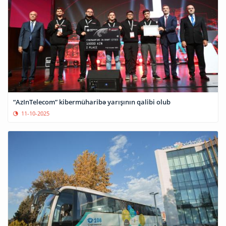
“AzInTelecom” kibermüharibə yarışının qalibi olub
11-10-2025