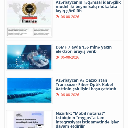
Azərbaycanın rəqəmsal idarəçilik
model iki beynəlxalq mükafata
layiq görülüb
06-08-2026
DSMF 7 ayda 135 minə yaxın
elektron arayış verib
06-08-2026
Azərbaycan və Qazaxıstan
Transxəzər Fiber-Optik Kabel
Xəttinin çəkilişini başa çatdırıb
06-08-2026
Nazirlik: “Mobil notariat”
tətbiqinin “mygov”a tam
inteqrasiyası istiqamətində işlər
davam etdirilir