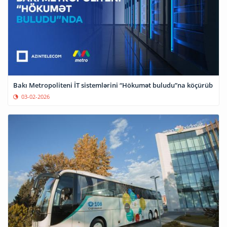
Bakı Metropoliteni İT sistemlərini “Hökumət buludu”na köçürüb
03-02-2026