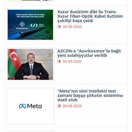
Xəzər dənizinin dibi ilə Trans-
Xəzər Fiber-Optik Kabel Xəttinin
çəkilişi başa çatıb
06-08-2026
AZCON-a "Azərkosmos"la bağlı
yeni səlahiyyətlər verilib
06-08-2026
“Meta”nın süni intellekti test
zamanı başqa şirkətin sisteminə
daxil olub
06-08-2026