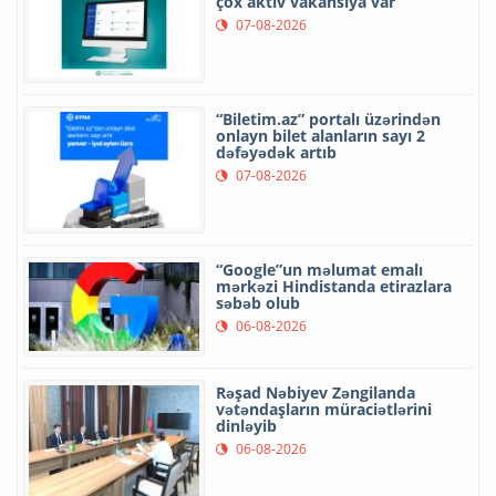
çox aktiv vakansiya var
07-08-2026
“Biletim.az” portalı üzərindən
onlayn bilet alanların sayı 2
dəfəyədək artıb
07-08-2026
“Google”un məlumat emalı
mərkəzi Hindistanda etirazlara
səbəb olub
06-08-2026
Rəşad Nəbiyev Zəngilanda
vətəndaşların müraciətlərini
dinləyib
06-08-2026