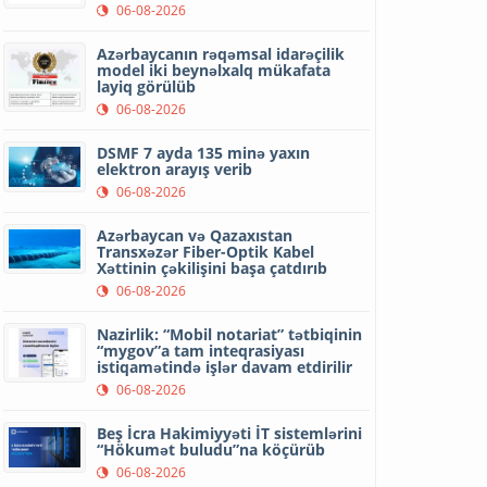
06-08-2026
Azərbaycanın rəqəmsal idarəçilik
model iki beynəlxalq mükafata
layiq görülüb
06-08-2026
DSMF 7 ayda 135 minə yaxın
elektron arayış verib
06-08-2026
Azərbaycan və Qazaxıstan
Transxəzər Fiber-Optik Kabel
Xəttinin çəkilişini başa çatdırıb
06-08-2026
Nazirlik: “Mobil notariat” tətbiqinin
“mygov”a tam inteqrasiyası
istiqamətində işlər davam etdirilir
06-08-2026
Beş İcra Hakimiyyəti İT sistemlərini
“Hökumət buludu”na köçürüb
06-08-2026