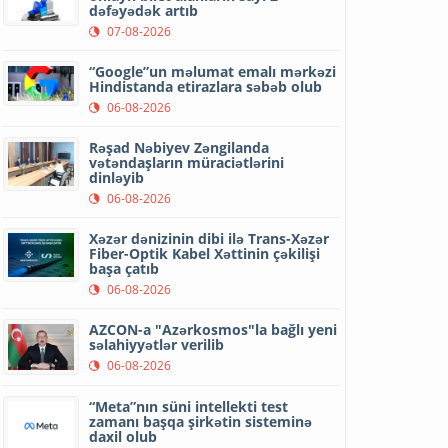
dəfəyədək artıb
07-08-2026
“Google”un məlumat emalı mərkəzi
Hindistanda etirazlara səbəb olub
06-08-2026
Rəşad Nəbiyev Zəngilanda
vətəndaşların müraciətlərini
dinləyib
06-08-2026
Xəzər dənizinin dibi ilə Trans-Xəzər
Fiber-Optik Kabel Xəttinin çəkilişi
başa çatıb
06-08-2026
AZCON-a "Azərkosmos"la bağlı yeni
səlahiyyətlər verilib
06-08-2026
“Meta”nın süni intellekti test
zamanı başqa şirkətin sisteminə
daxil olub