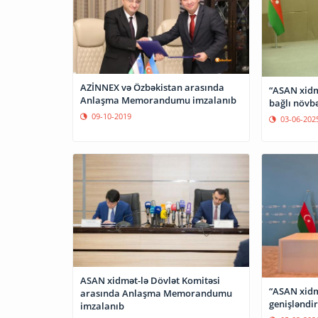
AZİNNEX və Özbəkistan arasında
“ASAN xidmə
Anlaşma Memorandumu imzalanıb
bağlı növb
09-10-2019
03-06-202
ASAN xidmət-lə Dövlət Komitəsi
“ASAN xidm
arasında Anlaşma Memorandumu
genişləndir
imzalanıb