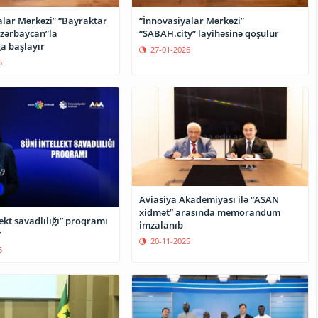
alar Mərkəzi” “Bayraktar
“İnnovasiyalar Mərkəzi”
Azərbaycan”la
“SABAH.city” layihəsinə qoşulur
a başlayır
27-01-2026
5
Aviasiya Akademiyası ilə “ASAN
xidmət” arasında memorandum
lekt savadlılığı” proqramı
imzalanıb
r
20-11-2025
5