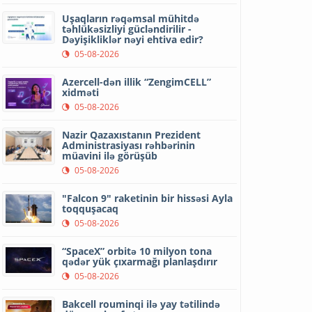
Uşaqların rəqəmsal mühitdə
təhlükəsizliyi gücləndirilir -
Dəyişikliklər nəyi ehtiva edir?
05-08-2026
Azercell-dən illik “ZengimCELL”
xidməti
05-08-2026
Nazir Qazaxıstanın Prezident
Administrasiyası rəhbərinin
müavini ilə görüşüb
05-08-2026
"Falcon 9" raketinin bir hissəsi Ayla
toqquşacaq
05-08-2026
“SpaceX” orbitə 10 milyon tona
qədər yük çıxarmağı planlaşdırır
05-08-2026
Bakcell rouminqi ilə yay tətilində