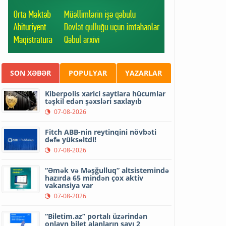
SON XƏBƏR
POPULYAR
YAZARLAR
Kiberpolis xarici saytlara hücumlar
təşkil edən şəxsləri saxlayıb
07-08-2026
Fitch ABB-nin reytinqini növbəti
dəfə yüksəltdi!
07-08-2026
“Əmək və Məşğulluq” altsistemində
hazırda 65 mindən çox aktiv
vakansiya var
07-08-2026
“Biletim.az” portalı üzərindən
onlayn bilet alanların sayı 2