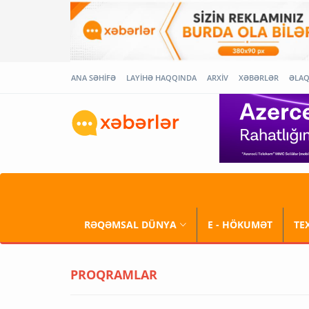
ANA SƏHİFƏ
LAYİHƏ HAQQINDA
ARXİV
XƏBƏRLƏR
ƏLA
RƏQƏMSAL DÜNYA
E - HÖKUMƏT
TE
PROQRAMLAR