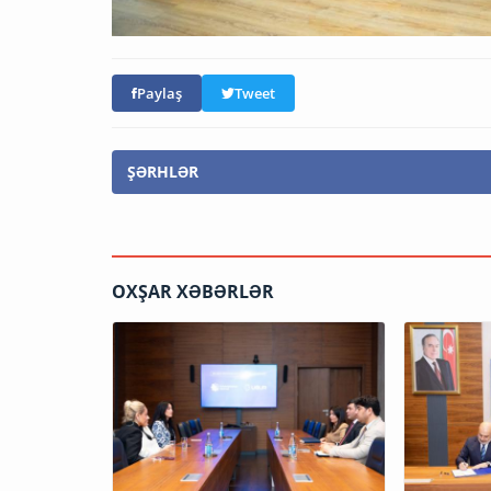
Paylaş
Tweet
ŞƏRHLƏR
OXŞAR XƏBƏRLƏR