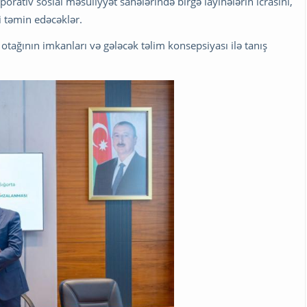
rativ sosial məsuliyyət sahələrində birgə layihələrin icrasını,
i təmin edəcəklər.
tağının imkanları və gələcək təlim konsepsiyası ilə tanış