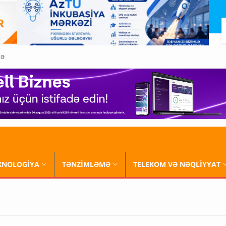
QƏ
XNOLOGİYA
TƏNZİMLƏMƏ
TELEKOM VƏ NƏQLİYYAT