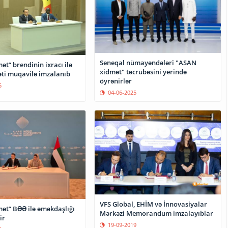
Seneqal nümayəndələri "ASAN
t” brendinin ixracı ilə
xidmət" təcrübəsini yerində
əti müqavilə imzalanıb
öyrənirlər
5
04-06-2025
VFS Global, EHİM və İnnovasiyalar
ət” BƏƏ ilə əməkdaşlığı
Mərkəzi Memorandum imzalayıblar
ir
19-09-2019