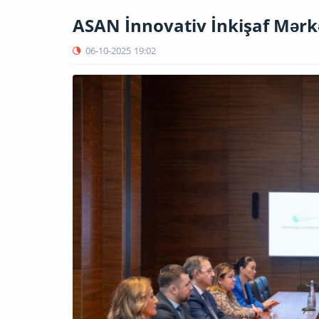
ASAN İnnovativ İnkişaf Mərkə
06-10-2025
19:02