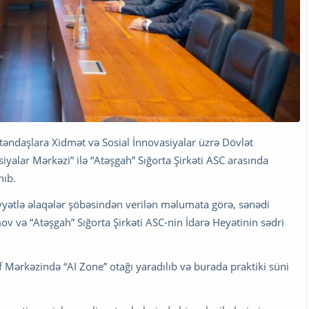
əndaşlara Xidmət və Sosial İnnovasiyalar üzrə Dövlət
siyalar Mərkəzi” ilə “Atəşgah” Sığorta Şirkəti ASC arasında
ıb.
aiyyətlə əlaqələr şöbəsindən verilən məlumata görə, sənədi
v və “Atəşgah” Sığorta Şirkəti ASC-nin İdarə Heyətinin sədri
ərkəzində “AI Zone” otağı yaradılıb və burada praktiki süni