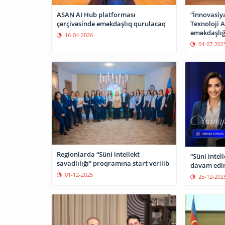
ASAN AI Hub platforması
“İnnovasiy
çərçivəsində əməkdaşlıq qurulacaq
Texnoloji 
əməkdaşlığ
16-04-2026
04-07-202
Regionlarda “Süni intellekt
“Süni intel
savadlılığı” proqramına start verilib
davam edi
01-12-2025
25-12-202