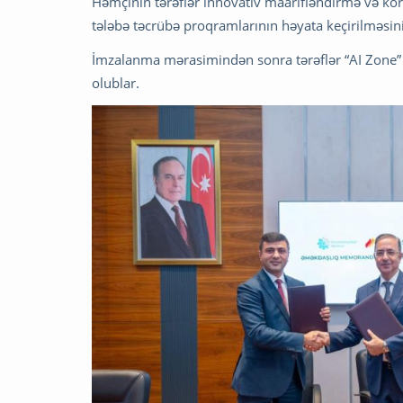
Həmçinin tərəflər innovativ maarifləndirmə və korpo
tələbə təcrübə proqramlarının həyata keçirilməsin
İmzalanma mərasimindən sonra tərəflər “AI Zone” o
olublar.