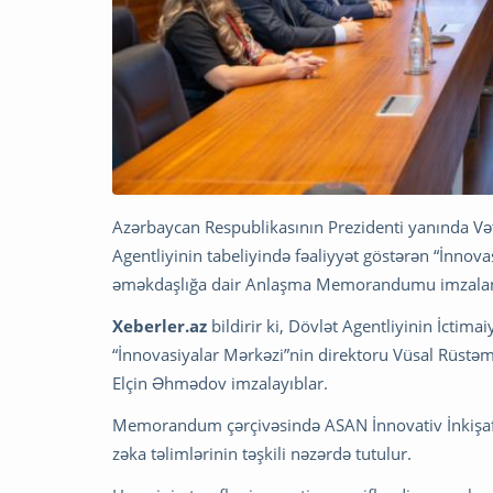
Azərbaycan Respublikasının Prezidenti yanında Vət
Agentliyinin tabeliyində fəaliyyət göstərən “İnnova
əməkdaşlığa dair Anlaşma Memorandumu imzalan
Xeberler.az
bildirir ki, Dövlət Agentliyinin İctim
“İnnovasiyalar Mərkəzi”nin direktoru Vüsal Rüstəmo
Elçin Əhmədov imzalayıblar.
Memorandum çərçivəsində ASAN İnnovativ İnkişaf M
zəka təlimlərinin təşkili nəzərdə tutulur.