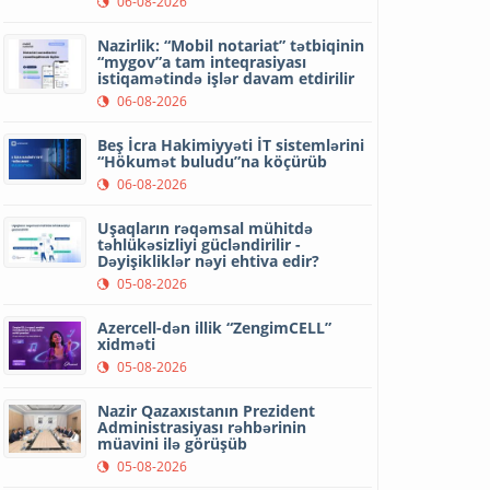
06-08-2026
Nazirlik: “Mobil notariat” tətbiqinin
“mygov”a tam inteqrasiyası
istiqamətində işlər davam etdirilir
06-08-2026
Beş İcra Hakimiyyəti İT sistemlərini
“Hökumət buludu”na köçürüb
06-08-2026
Uşaqların rəqəmsal mühitdə
təhlükəsizliyi gücləndirilir -
Dəyişikliklər nəyi ehtiva edir?
05-08-2026
Azercell-dən illik “ZengimCELL”
xidməti
05-08-2026
Nazir Qazaxıstanın Prezident
Administrasiyası rəhbərinin
müavini ilə görüşüb
05-08-2026