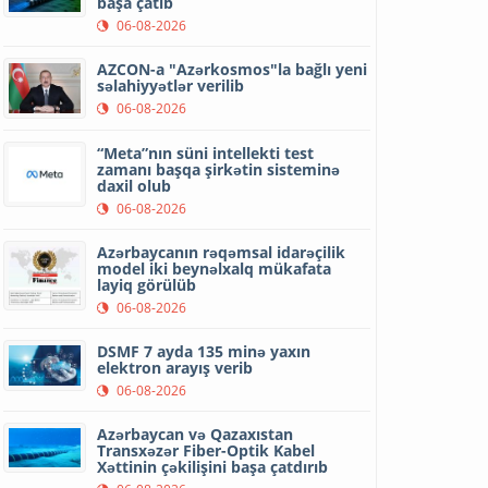
başa çatıb
06-08-2026
AZCON-a "Azərkosmos"la bağlı yeni
səlahiyyətlər verilib
06-08-2026
“Meta”nın süni intellekti test
zamanı başqa şirkətin sisteminə
daxil olub
06-08-2026
Azərbaycanın rəqəmsal idarəçilik
model iki beynəlxalq mükafata
layiq görülüb
06-08-2026
DSMF 7 ayda 135 minə yaxın
elektron arayış verib
06-08-2026
Azərbaycan və Qazaxıstan
Transxəzər Fiber-Optik Kabel
Xəttinin çəkilişini başa çatdırıb