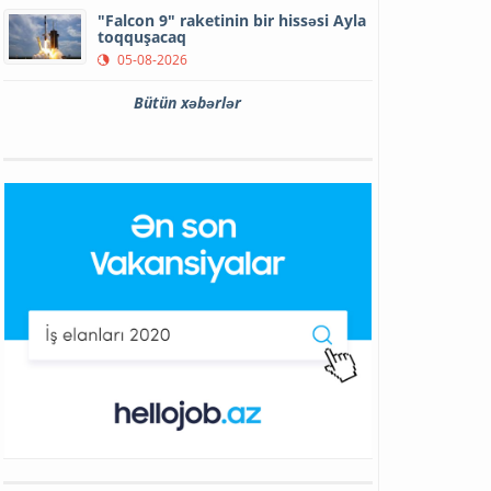
"Falcon 9" raketinin bir hissəsi Ayla
toqquşacaq
05-08-2026
Bütün xəbərlər