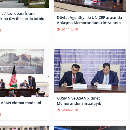
ət” təcrübəsi İslam
Dövlət Agentliyi ilə UNICEF arasında
kına üzv ölkələrdə tətbiq
Anlaşma Memorandumu imzalanıb
20-11-2019
3
ƏƏSMN və ASAN xidmət
 ASAN xidmət modelini
Memorandum imzalayıb
28-08-2018
6