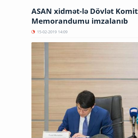
ASAN xidmət-lə Dövlət Komit
Memorandumu imzalanıb
15-02-2019
14:09