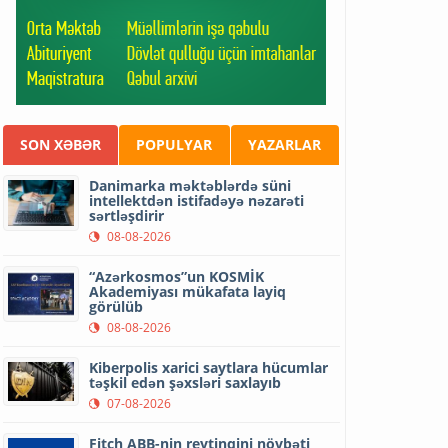
SON XƏBƏR
POPULYAR
YAZARLAR
Danimarka məktəblərdə süni
intellektdən istifadəyə nəzarəti
sərtləşdirir
08-08-2026
“Azərkosmos”un KOSMİK
Akademiyası mükafata layiq
görülüb
08-08-2026
Kiberpolis xarici saytlara hücumlar
təşkil edən şəxsləri saxlayıb
07-08-2026
Fitch ABB-nin reytinqini növbəti