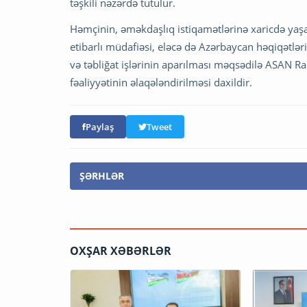
təşkili nəzərdə tutulur.
Həmçinin, əməkdaşlıq istiqamətlərinə xaricdə yaş
etibarlı müdafiəsi, eləcə də Azərbaycan həqiqətl
və təbliğat işlərinin aparılması məqsədilə ASAN
fəaliyyətinin əlaqələndirilməsi daxildir.
Paylaş
Tweet
ŞƏRHLƏR
OXŞAR XƏBƏRLƏR