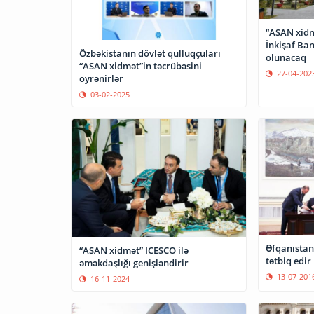
“ASAN xidm
İnkişaf Ban
Özbəkistanın dövlət qulluqçuları
olunacaq
“ASAN xidmət”in təcrübəsini
27-04-202
öyrənirlər
03-02-2025
Əfqanıstan
“ASAN xidmət” ICESCO ilə
tətbiq edir
əməkdaşlığı genişləndirir
13-07-201
16-11-2024