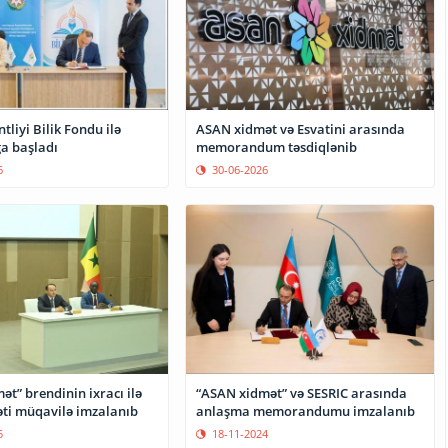
tliyi Bilik Fondu ilə
ASAN xidmət və Esvatini arasında
a başladı
memorandum təsdiqlənib
6
30-06-2026
t” brendinin ixracı ilə
“ASAN xidmət” və SESRIC arasında
əti müqavilə imzalanıb
anlaşma memorandumu imzalanıb
5
18-11-2024