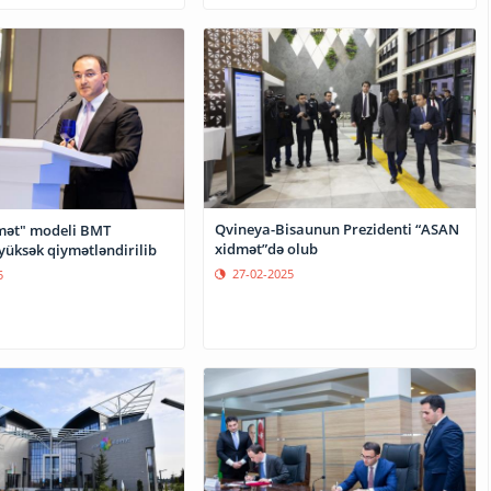
Qvineya-Bisaunun Prezidenti “ASAN
mət" modeli BMT
xidmət”də olub
yüksək qiymətləndirilib
27-02-2025
5