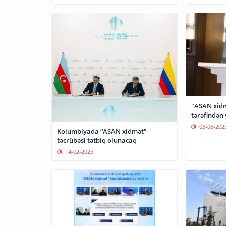
"ASAN xid
tərəfindən 
03-06-202
Kolumbiyada “ASAN xidmət”
təcrübəsi tətbiq olunacaq
14-02-2025