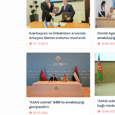
Azərbaycan və Özbəkistan arasında
Dövlət Agen
Anlaşma Memorandumu imzalanıb
əməkdaşlığ
07-10-2019
24-06-201
“ASAN xidmə
“ASAN xidmət” BƏƏ ilə əməkdaşlığı
bağlı növb
genişləndirir
03-06-202
05-02-2026