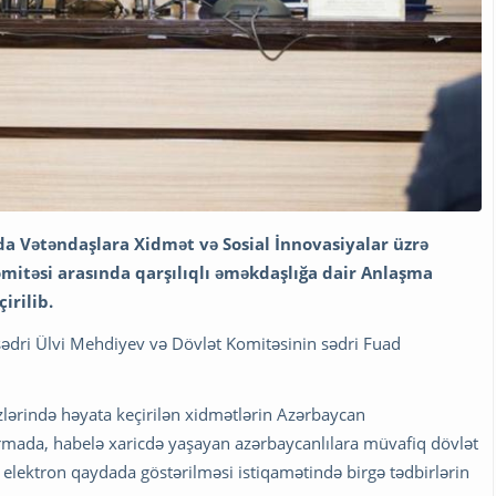
a Vətəndaşlara Xidmət və Sosial İnnovasiyalar üzrə
Komitəsi arasında qarşılıqlı əməkdaşlığa dair Anlaşma
rilib.
 sədri Ülvi Mehdiyev və Dövlət Komitəsinin sədri Fuad
rində həyata keçirilən xidmətlərin Azərbaycan
mada, habelə xaricdə yaşayan azərbaycanlılara müvafiq dövlət
ə elektron qaydada göstərilməsi istiqamətində birgə tədbirlərin