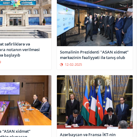
 səfirliklərə və
ara notanın verilməsi
Somalinin Prezidenti "ASAN xidmət”
nə başlayıb
mərkəzinin fəaliyyəti ilə tanış olub
9
12-02-2025
 “ASAN xidmət”
Azərbaycan və Fransa İKT-nin
tətbiq olunacaq