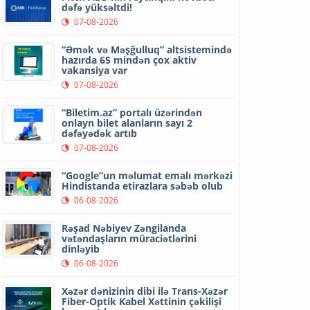
dəfə yüksəltdi!
07-08-2026
“Əmək və Məşğulluq” altsistemində
hazırda 65 mindən çox aktiv
vakansiya var
07-08-2026
“Biletim.az” portalı üzərindən
onlayn bilet alanların sayı 2
dəfəyədək artıb
07-08-2026
“Google”un məlumat emalı mərkəzi
Hindistanda etirazlara səbəb olub
06-08-2026
Rəşad Nəbiyev Zəngilanda
vətəndaşların müraciətlərini
dinləyib
06-08-2026
Xəzər dənizinin dibi ilə Trans-Xəzər
Fiber-Optik Kabel Xəttinin çəkilişi