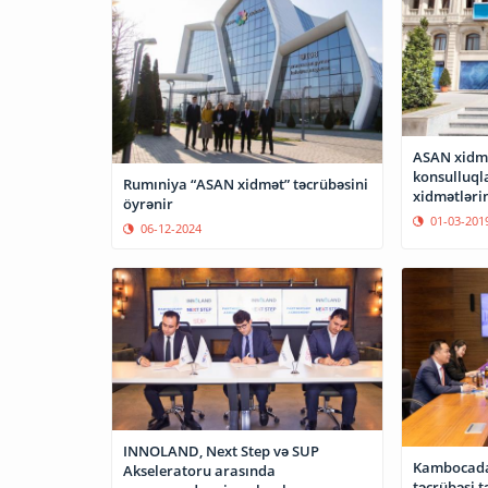
ASAN xidmət
konsulluql
Rumıniya “ASAN xidmət” təcrübəsini
xidmətləri
öyrənir
01-03-201
06-12-2024
INNOLAND, Next Step və SUP
Kambocada
Akseleratoru arasında
təcrübəsi 