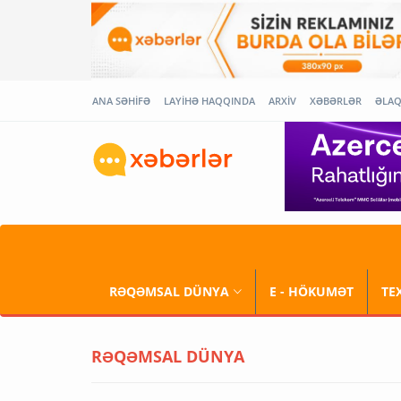
ANA SƏHİFƏ
LAYİHƏ HAQQINDA
ARXİV
XƏBƏRLƏR
ƏLA
RƏQƏMSAL DÜNYA
E - HÖKUMƏT
TE
RƏQƏMSAL DÜNYA