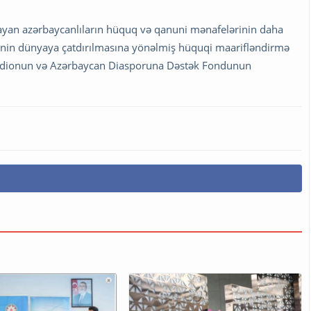
ayan azərbaycanlıların hüquq və qanuni mənafelərinin daha
ərinin dünyaya çatdırılmasına yönəlmiş hüquqi maarifləndirmə
 Radionun və Azərbaycan Diasporuna Dəstək Fondunun