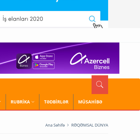
RUBRİKA
TƏDBİRLƏR
MÜSAHİBƏ
Ana Səhifə
RƏQƏMSAL DÜNYA