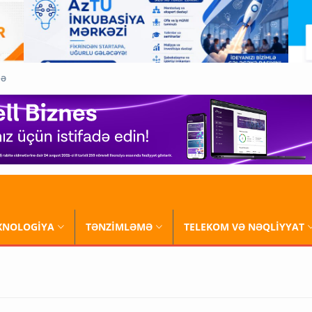
QƏ
XNOLOGİYA
TƏNZİMLƏMƏ
TELEKOM VƏ NƏQLİYYAT