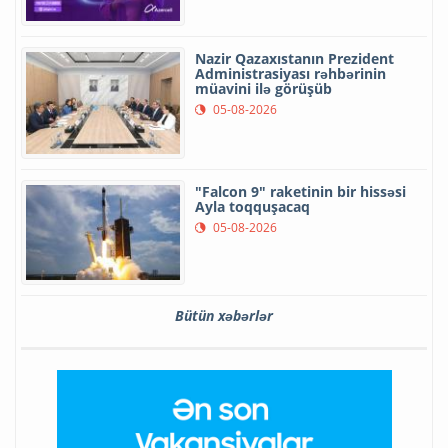
Nazir Qazaxıstanın Prezident
Administrasiyası rəhbərinin
müavini ilə görüşüb
05-08-2026
"Falcon 9" raketinin bir hissəsi
Ayla toqquşacaq
05-08-2026
Bütün xəbərlər