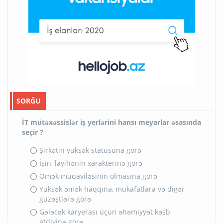
SORĞU
İT mütəxəssislər iş yerlərini hansı meyarlar əsasında
seçir ?
Şirkətin yüksək statusuna görə
İşin, layihənin xarakterinə görə
Əmək müqaviləsinin olmasına görə
Yüksək əmək haqqına, mükafatlara və digər
güzəştlərə görə
Gələcək karyerası üçün əhəmiyyət kəsb
etdiyinə görə