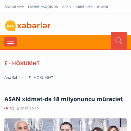
ANA SƏHİFƏ
LAYİHƏ HAQQINDA
ARXİV
XƏBƏRLƏR
ƏLAQƏ
E - HÖKUMƏT
Ana Səhifə
E - HÖKUMƏT
ASAN xidmət-də 18 milyonuncu müraciət
30-10-2017
10:29