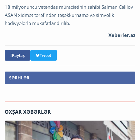
18 milyonuncu vətəndaş müraciətinin sahibi Salman Cəlilov
ASAN xidmət tərəfindən təşəkkürnamə və simvolik
hədiyyələrlə mükafatlandırılıb.
Xeberler.az
Paylaş
Tweet
ŞƏRHLƏR
OXŞAR XƏBƏRLƏR