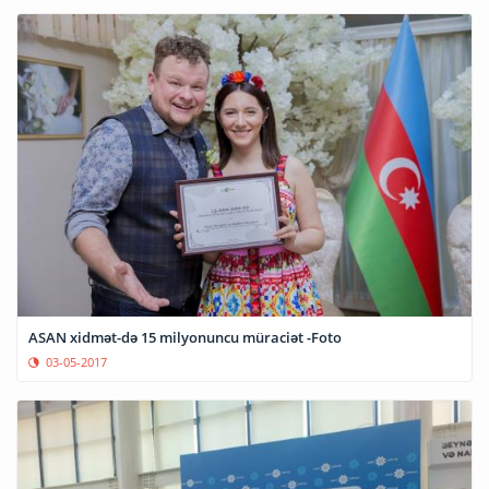
ASAN xidmət-də 15 milyonuncu müraciət -Foto
03-05-2017