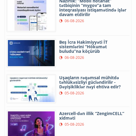
Nazirlik: “Mobil notariat”
tətbiqinin “mygov”a tam
inteqrasiyası istiqamətində işlər
davam etdirilir
06-08-2026
Beş İcra Hakimiyyəti İT
sistemlərini “Hökumət
buludu”na köçürüb
06-08-2026
Uşaqların rəqəmsal mühitdə
təhlükəsizliyi gücləndirilir -
Dəyişikliklər nəyi ehtiva edir?
05-08-2026
Azercell-dən illik “ZengimCELL”
xidməti
05-08-2026