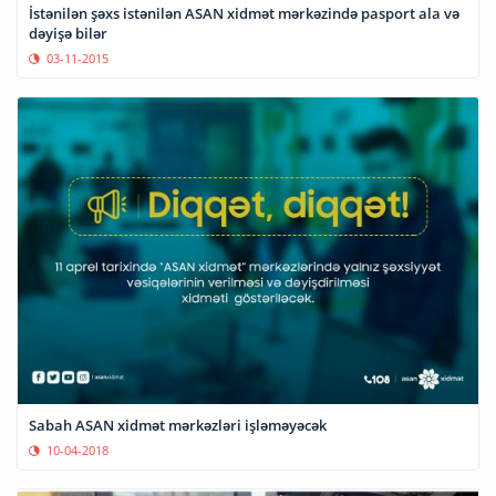
İstənilən şəxs istənilən ASAN xidmət mərkəzində pasport ala və
dəyişə bilər
03-11-2015
Sabah ASAN xidmət mərkəzləri işləməyəcək
10-04-2018