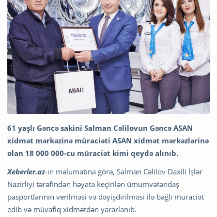
61 yaşlı Gəncə sakini Salman Cəlilovun Gəncə ASAN
xidmət mərkəzinə müraciəti ASAN xidmət mərkəzlərinə
olan 18 000 000-cu müraciət kimi qeydə alınıb.
Xeberler.az
-ın məlumatına görə, Salman Cəlilov Daxili İşlər
Nazirliyi tərəfindən həyata keçirilən ümumvətəndaş
pasportlarının verilməsi və dəyişdirilməsi ilə bağlı müraciət
edib və müvafiq xidmətdən yararlanıb.