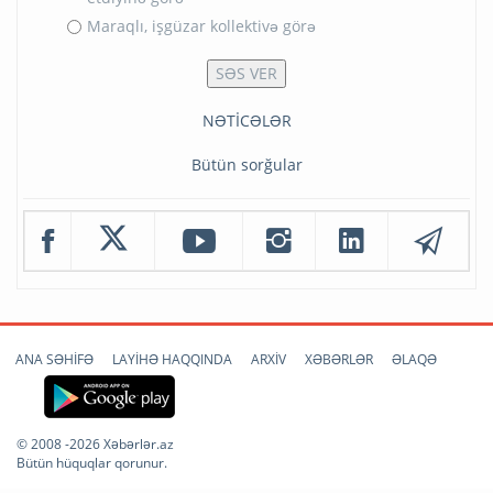
Maraqlı, işgüzar kollektivə görə
NƏTİCƏLƏR
Bütün sorğular
ANA SƏHİFƏ
LAYİHƏ HAQQINDA
ARXİV
XƏBƏRLƏR
ƏLAQƏ
© 2008 -2026 Xəbərlər.az
Bütün hüquqlar qorunur.