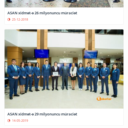
ASAN xidmət-ə 26 milyonuncu müraciət
25-12-2018
ASAN xidmət-ə 29 milyonuncu müraciət
14-05-2019