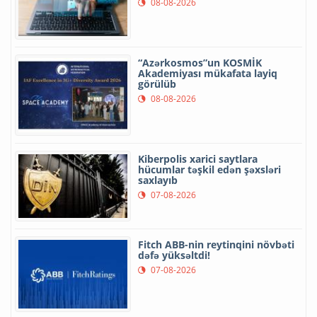
08-08-2026
“Azərkosmos”un KOSMİK
Akademiyası mükafata layiq
görülüb
08-08-2026
Kiberpolis xarici saytlara
hücumlar təşkil edən şəxsləri
saxlayıb
07-08-2026
Fitch ABB-nin reytinqini növbəti
dəfə yüksəltdi!
07-08-2026