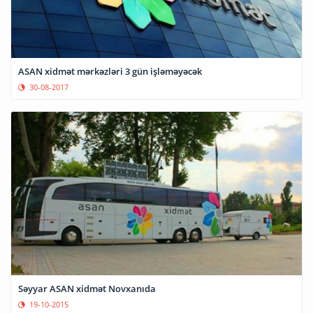
ASAN xidmət mərkəzləri 3 gün işləməyəcək
30-08-2017
Səyyar ASAN xidmət Novxanıda
19-10-2015