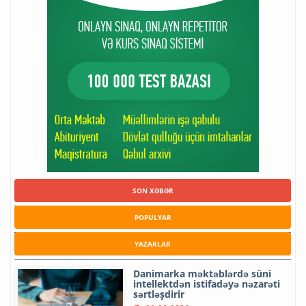
SON XƏBƏR
POPULYAR
YAZARLAR
Danimarka məktəblərdə süni
intellektdən istifadəyə nəzarəti
sərtləşdirir