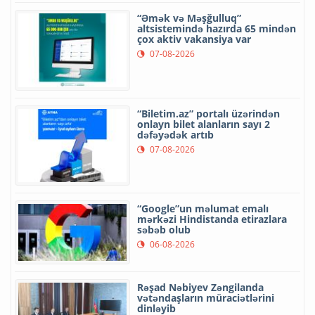
“Əmək və Məşğulluq”
altsistemində hazırda 65 mindən
çox aktiv vakansiya var
07-08-2026
“Biletim.az” portalı üzərindən
onlayn bilet alanların sayı 2
dəfəyədək artıb
07-08-2026
“Google”un məlumat emalı
mərkəzi Hindistanda etirazlara
səbəb olub
06-08-2026
Rəşad Nəbiyev Zəngilanda
vətəndaşların müraciətlərini
dinləyib