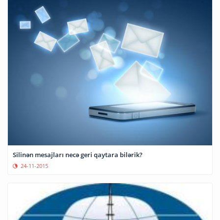
Silinən mesajları necə geri qaytara bilərik?
24-11-2015