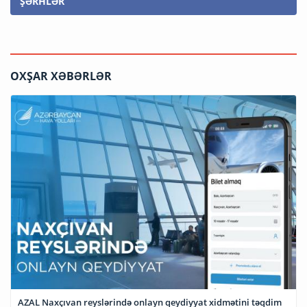
ŞƏRHLƏR
OXŞAR XƏBƏRLƏR
AZAL Naxçıvan reyslərində onlayn qeydiyyat xidmətini təqdim