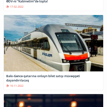
ƏDV-ni “Kabinetim”də topla!
17-02-2022
Bakı-Gəncə qatarına onlayn bilet satışı müvəqqəti
dayandırılacaq
10-11-2022