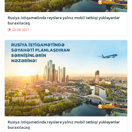
Rusiya istiqamətində reyslərə yalnız mobil tətbiqi yükləyənlər
buraxılacaq
20-08-2021
Rusiya istiqamətində reyslərə yalnız mobil tətbiqi yükləyənlər
buraxılacaq