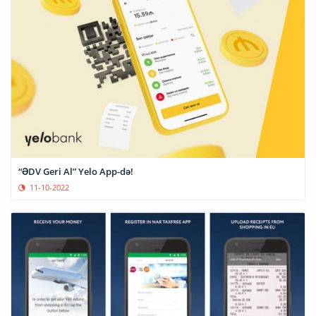
“ƏDV Geri Al” Yelo App-də!
11-10-2022