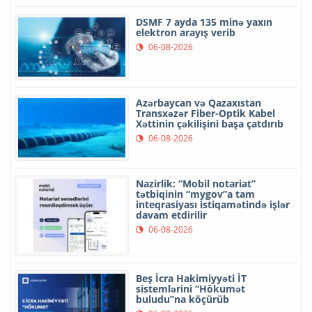
DSMF 7 ayda 135 minə yaxın
elektron arayış verib
06-08-2026
Azərbaycan və Qazaxıstan
Transxəzər Fiber-Optik Kabel
Xəttinin çəkilişini başa çatdırıb
06-08-2026
Nazirlik: “Mobil notariat”
tətbiqinin “mygov”a tam
inteqrasiyası istiqamətində işlər
davam etdirilir
06-08-2026
Beş İcra Hakimiyyəti İT
sistemlərini “Hökumət
buludu”na köçürüb