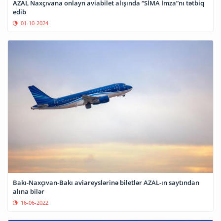
AZAL Naxçıvana onlayn aviabilet alışında “SİMA İmza”nı tətbiq
edib
01-10-2024
Bakı-Naxçıvan-Bakı aviareyslərinə biletlər AZAL-ın saytından
alına bilər
16-06-2022