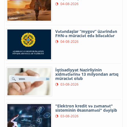
04-08-2026
Vətəndaşlar “mygov” üzərindən
FHN-ə müraciət edə biləcəklər
04-08-2026
İqtisadiyyat Nazirliyinin
xidmətlərinə 13 milyondan artıq
müraciət olub
03-08-2026
"Elektron kredit və zəmanət"
sisteminin Əsasnaməsi" dəyişib
03-08-2026