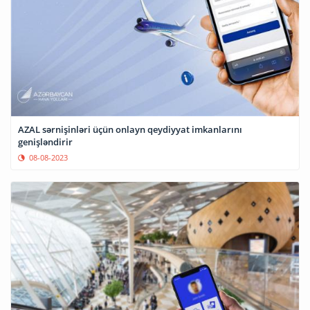
AZAL sərnişinləri üçün onlayn qeydiyyat imkanlarını
genişləndirir
08-08-2023