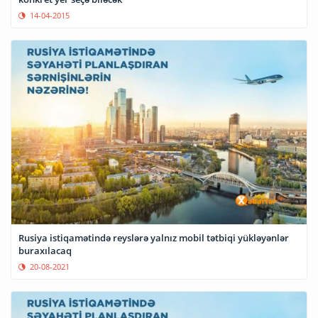
14-04-2015
Rusiya istiqamətində reyslərə yalnız mobil tətbiqi yükləyənlər
buraxılacaq
20-08-2021