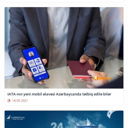
IATA-nın yeni mobil əlavəsi Azərbaycanda tətbiq edilə bilər
14-05-2021