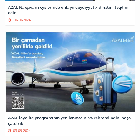
AZAL Naxçıvan reyslərində onlayn qeydiyyat xidmətini təqdim
edir
10-10-2024
AZAL loyallıq proqramının yenilənməsini və rebrendinqini başa
çatdırıb
03-09-2024