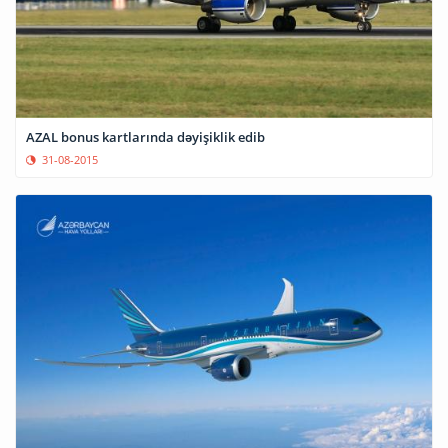
AZAL bonus kartlarında dəyişiklik edib
31-08-2015