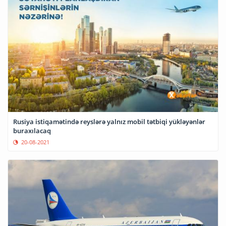
Rusiya istiqamətində reyslərə yalnız mobil tətbiqi yükləyənlər
buraxılacaq
20-08-2021