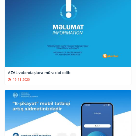
AZAL vətəndaşlara müraciət edib
19-11-2020