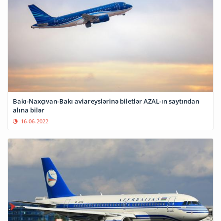
Bakı-Naxçıvan-Bakı aviareyslərinə biletlər AZAL-ın saytından
alına bilər
16-06-2022