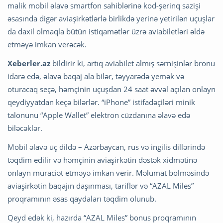
malik mobil əlavə smartfon sahiblərinə kod-şerinq sazişi
əsasında digər aviaşirkətlərlə birlikdə yerinə yetirilən uçuşlar
da daxil olmaqla bütün istiqamətlər üzrə aviabiletləri əldə
etməyə imkan verəcək.
Xeberler.az
bildirir ki, artıq aviabilet almış sərnişinlər bronu
idarə edə, əlavə baqaj ala bilər, təyyarədə yemək və
oturacaq seçə, həmçinin uçuşdan 24 saat əvvəl açılan onlayn
qeydiyyatdan keçə bilərlər. “iPhone” istifadəçiləri minik
talonunu “Apple Wallet” elektron cüzdanına əlavə edə
biləcəklər.
Mobil əlavə üç dildə – Azərbaycan, rus və ingilis dillərində
təqdim edilir və həmçinin aviaşirkətin dəstək xidmətinə
onlayn müraciət etməyə imkan verir. Məlumat bölməsində
aviaşirkətin baqajın daşınması, tariflər və “AZAL Miles”
proqramının əsas qaydaları təqdim olunub.
Qeyd edək ki, hazırda “AZAL Miles” bonus proqramının