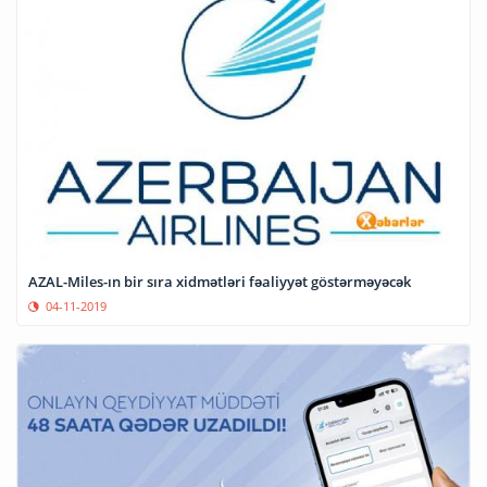
AZAL-Miles-ın bir sıra xidmətləri fəaliyyət göstərməyəcək
04-11-2019