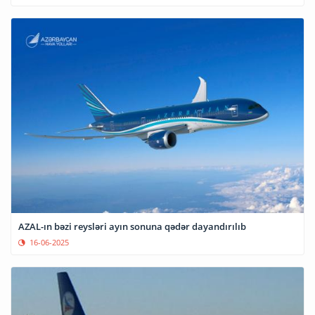
AZAL-ın bəzi reysləri ayın sonuna qədər dayandırılıb
16-06-2025