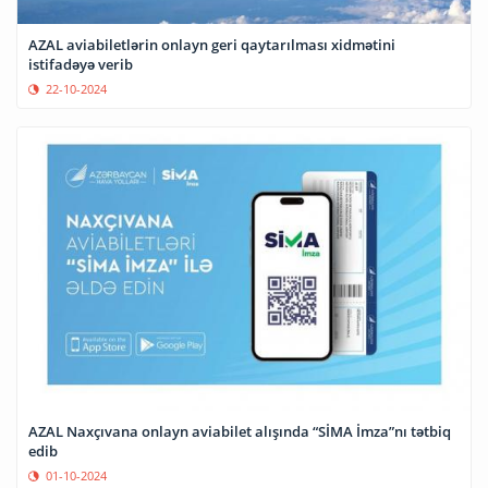
AZAL aviabiletlərin onlayn geri qaytarılması xidmətini
istifadəyə verib
22-10-2024
AZAL Naxçıvana onlayn aviabilet alışında “SİMA İmza”nı tətbiq
edib
01-10-2024