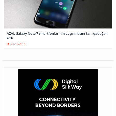
AZAL Galaxy Note 7 smartfonlarının daşınmasını tam qadağan
etdi
21-10-2016