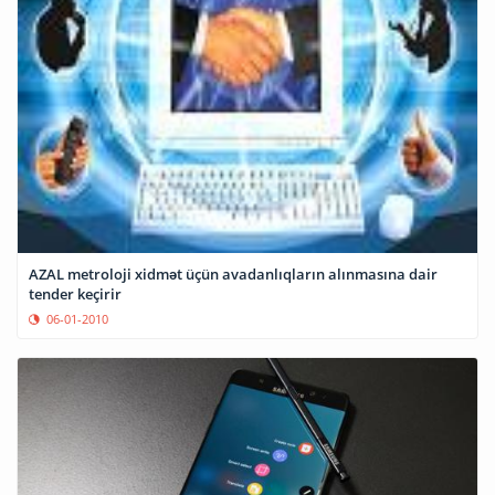
AZAL metroloji xidmət üçün avadanlıqların alınmasına dair
tender keçirir
06-01-2010