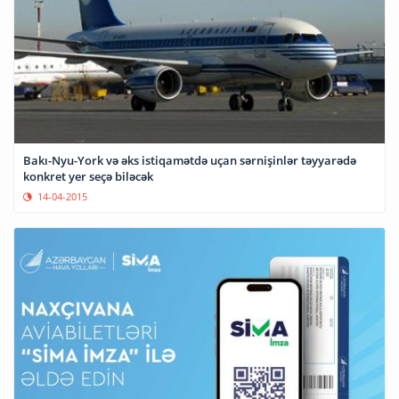
Bakı-Nyu-York və əks istiqamətdə uçan sərnişinlər təyyarədə
konkret yer seçə biləcək
14-04-2015