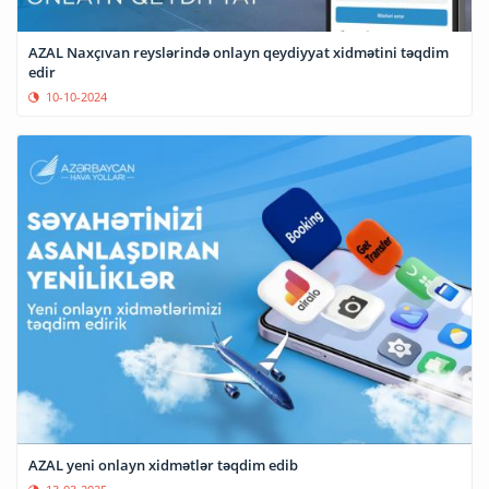
AZAL Naxçıvan reyslərində onlayn qeydiyyat xidmətini təqdim
edir
10-10-2024
AZAL yeni onlayn xidmətlər təqdim edib