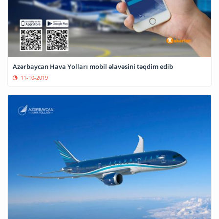
Azərbaycan Hava Yolları mobil əlavəsini təqdim edib
11-10-2019