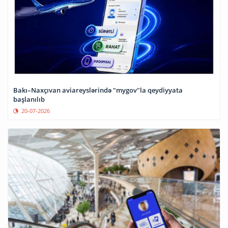
Bakı–Naxçıvan aviareyslərində "mygov"la qeydiyyata
başlanılıb
20-07-2026