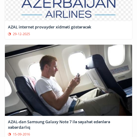
AZAL internet provayder xidməti göstərəcək
29-12-2025
AZAL-dan Samsung Galaxy Note 7 ilə səyahət edənlərə
xəbərdarlıq
15-09-2016