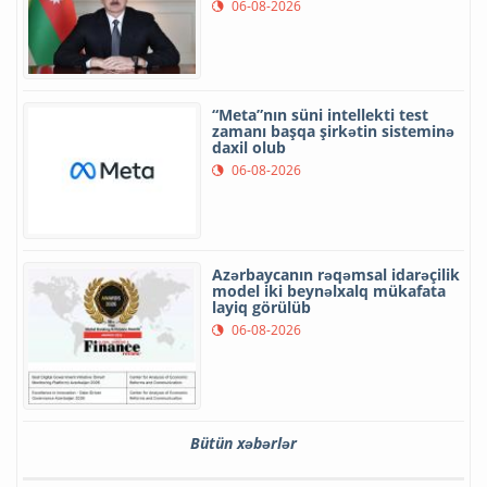
06-08-2026
“Meta”nın süni intellekti test
zamanı başqa şirkətin sisteminə
daxil olub
06-08-2026
Azərbaycanın rəqəmsal idarəçilik
model iki beynəlxalq mükafata
layiq görülüb
06-08-2026
Bütün xəbərlər