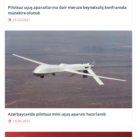
Pilotsuz uçuş aparatlarına dair məruzə beynəlxalq konfransda
müzakirə olunub
25-10-2021
Azərbaycanda pilotsuz mini uçuş aparatı hazırlanıb
19-05-2015