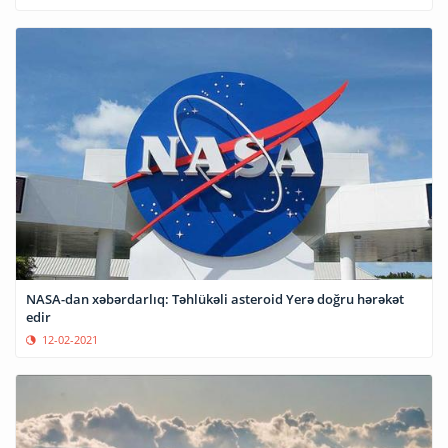
NASA-dan xəbərdarlıq: Təhlükəli asteroid Yerə doğru hərəkət
edir
12-02-2021