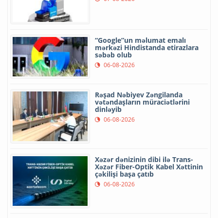
“Google”un məlumat emalı
mərkəzi Hindistanda etirazlara
səbəb olub
06-08-2026
Rəşad Nəbiyev Zəngilanda
vətəndaşların müraciətlərini
dinləyib
06-08-2026
Xəzər dənizinin dibi ilə Trans-
Xəzər Fiber-Optik Kabel Xəttinin
çəkilişi başa çatıb
06-08-2026