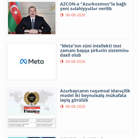
AZCON-a "Azərkosmos"la bağlı
yeni səlahiyyətlər verilib
06-08-2026
“Meta”nın süni intellekti test
zamanı başqa şirkətin sisteminə
daxil olub
06-08-2026
Azərbaycanın rəqəmsal idarəçilik
model iki beynəlxalq mükafata
layiq görülüb
06-08-2026