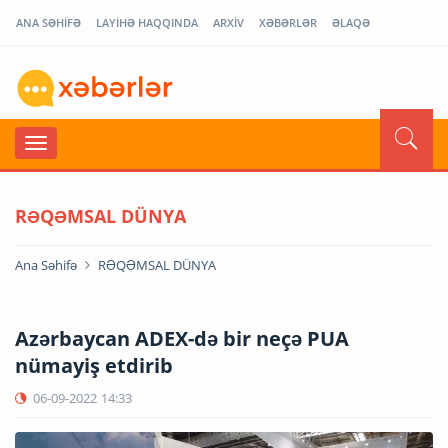
ANA SƏHİFƏ
LAYİHƏ HAQQINDA
ARXİV
XƏBƏRLƏR
ƏLAQƏ
RƏQƏMSAL DÜNYA
Ana Səhifə
RƏQƏMSAL DÜNYA
Azərbaycan ADEX-də bir neçə PUA
nümayiş etdirib
06-09-2022
14:33