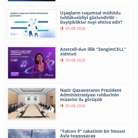
Uşaqların rəqəmsal mühitdə
təhlükəsizliyi gücləndirilir -
Dəyişikliklər nəyi ehtiva edir?
05-08-2026
Azercell-dən illik “ZengimCELL”
xidməti
05-08-2026
Nazir Qazaxıstanın Prezident
Administrasiyası rəhbərinin
müavini ilə görüşüb
05-08-2026
"Falcon 9" raketinin bir hissəsi
Ayla toqquşacaq