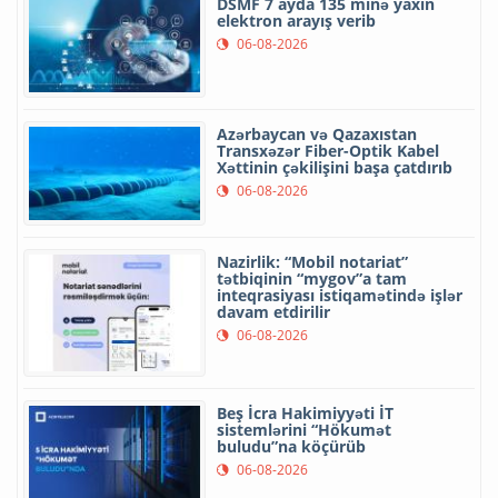
DSMF 7 ayda 135 minə yaxın
elektron arayış verib
06-08-2026
Azərbaycan və Qazaxıstan
Transxəzər Fiber-Optik Kabel
Xəttinin çəkilişini başa çatdırıb
06-08-2026
Nazirlik: “Mobil notariat”
tətbiqinin “mygov”a tam
inteqrasiyası istiqamətində işlər
davam etdirilir
06-08-2026
Beş İcra Hakimiyyəti İT
sistemlərini “Hökumət
buludu”na köçürüb
06-08-2026