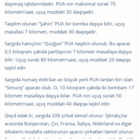
daşımaq iqtidarındadır. PUA-nın maksimal sürəti 70
kilometr/saat, uçuş müddəti 30 dəqiqədir.
Təqdim olunan "Şahin" PUA bir bomba daşıya bilir, uçuş
məsafəsi 7 kilometr, müddəti 30 dəqiqədir.
Sərgidə həmçinin "Quzğun" PUA təqdim olunub. Bu aparat
0,5 kiloqram çəkidə partlayıcını 7 kilometr məsafəyə daşıya
bilir. Uçuş sürəti 80 kilometr/saat, uçuş müddəti 20 dəqiqə
təşkil edir.
Sərgidə nümaiş etdirilən ən böyük yerli PUA-lardan biri olan
"Simurq" aparatı olub. O, 10 kiloqram çəkidə iki bombanı 17
kilometr məsafəyə daşıya bilər. PUA-nın uçuş sürəti 50
kilometr/saat, uçuş müddəti 40 dəqiqə təşkil edir.
Qeyd edək ki, sərgidə 208 şirkət təmsil olunur. İştirakçılar
arasında Bolqarıstan, Çin, Fransa, İtaliya, Niderland və digər
ölkələrin müdafiə sektorunun aparıcı şirkətləri təmsil olunur.