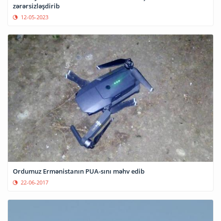
zərərsizləşdirib
12-05-2023
Ordumuz Ermənistanın PUA-sını məhv edib
22-06-2017