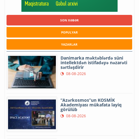
SON XƏBƏR
POPULYAR
YAZARLAR
Danimarka məktəblərdə süni
intellektdən istifadəyə nəzarəti
sərtləşdirir
08-08-2026
“Azərkosmos”un KOSMİK
Akademiyası mükafata layiq
görülüb
08-08-2026