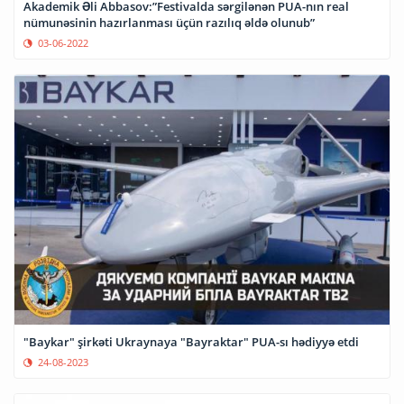
Akademik Əli Abbasov:”Festivalda sərgilənən PUA-nın real
nümunəsinin hazırlanması üçün razılıq əldə olunub”
03-06-2022
"Baykar" şirkəti Ukraynaya "Bayraktar" PUA-sı hədiyyə etdi
24-08-2023