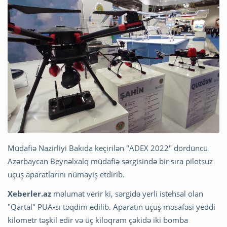
Müdafiə Nazirliyi Bakıda keçirilən "ADEX 2022" dördüncü
Azərbaycan Beynəlxalq müdafiə sərgisində bir sıra pilotsuz
uçuş aparatlarını nümayiş etdirib.
Xeberler.az
məlumat verir ki, sərgidə yerli istehsal olan
"Qartal" PUA-sı təqdim edilib. Aparatın uçuş məsafəsi yeddi
kilometr təşkil edir və üç kiloqram çəkidə iki bomba