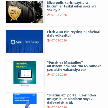
Kiberpolis xarici saytlara
hücumlar təşkil edən şəxsləri
saxlayıb
07-08-2026
Fitch ABB-nin reytinqini növbəti
dəfə yüksəltdi!
07-08-2026
“Əmək və Məşğulluq”
altsistemində hazırda 65 mindən
çox aktiv vakansiya var
07-08-2026
“Biletim.az” portalı üzərindən
onlayn bilet alanların sayı 2
dəfəyədək artıb
07-08-2026