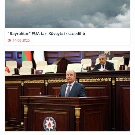
"Bayraktar" PUA-ları Küveytə ixrac edilib
14-06-2023