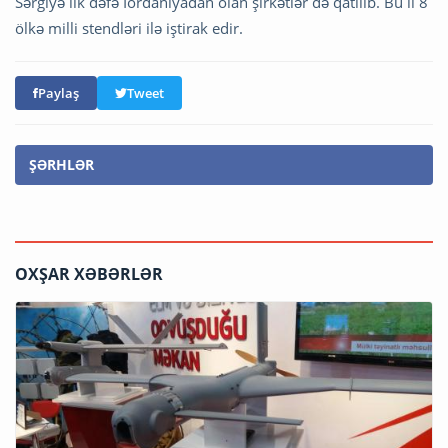
Sərgiyə ilk dəfə İordaniyadan olan şirkətlər də qatılıb. Bu il 8
ölkə milli stendləri ilə iştirak edir.
Paylaş
Tweet
ŞƏRHLƏR
OXŞAR XƏBƏRLƏR