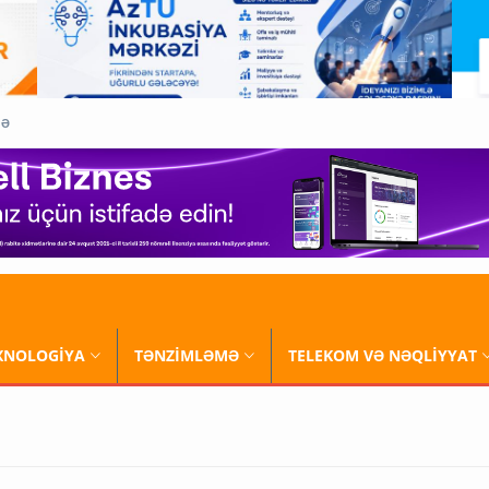
QƏ
XNOLOGİYA
TƏNZİMLƏMƏ
TELEKOM VƏ NƏQLİYYAT