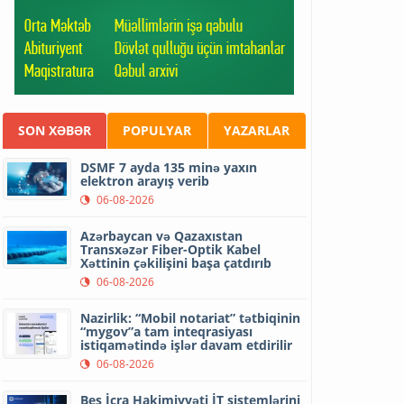
SON XƏBƏR
POPULYAR
YAZARLAR
DSMF 7 ayda 135 minə yaxın
elektron arayış verib
06-08-2026
Azərbaycan və Qazaxıstan
Transxəzər Fiber-Optik Kabel
Xəttinin çəkilişini başa çatdırıb
06-08-2026
Nazirlik: “Mobil notariat” tətbiqinin
“mygov”a tam inteqrasiyası
istiqamətində işlər davam etdirilir
06-08-2026
Beş İcra Hakimiyyəti İT sistemlərini