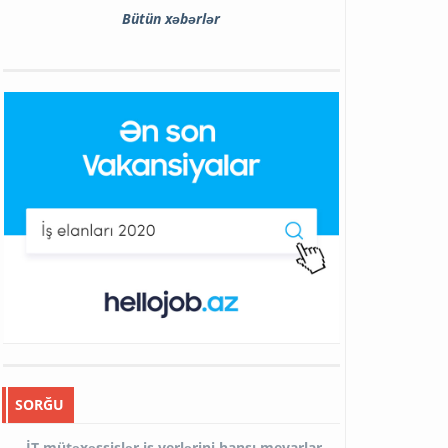
Bütün xəbərlər
SORĞU
İT mütəxəssislər iş yerlərini hansı meyarlar