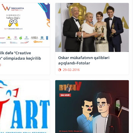
lk dəfə “Creative
Oskar mükafatının qalibləri
” olimpiadası keçirilib
açıqlandı-Fotolar
0
29-02-2016