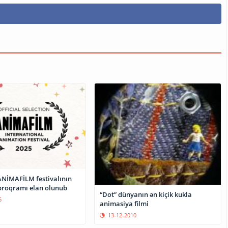
 ANİMAFİLM festivalının
roqramı elan olunub
“Dot” dünyanın ən kiçik kukla
5
animasiya filmi
13-12-2010