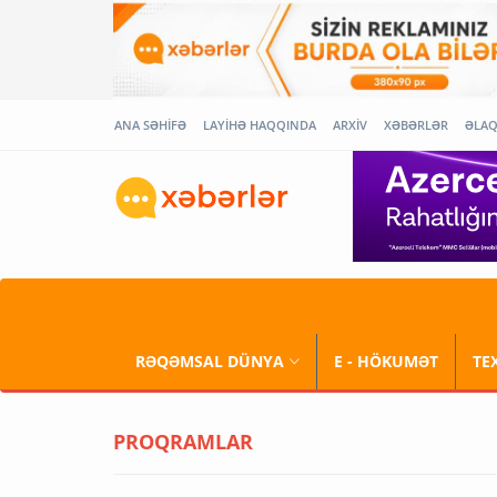
ANA SƏHİFƏ
LAYİHƏ HAQQINDA
ARXİV
XƏBƏRLƏR
ƏLA
RƏQƏMSAL DÜNYA
E - HÖKUMƏT
TE
PROQRAMLAR