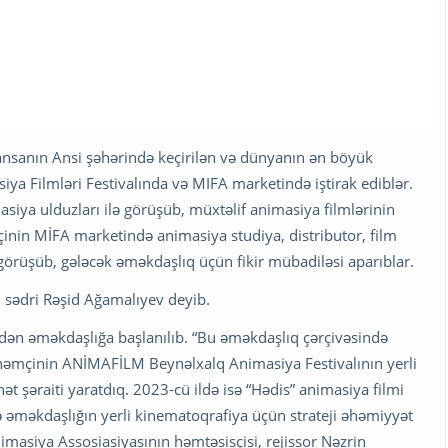
ansanın Ansi şəhərində keçirilən və dünyanın ən böyük
ya Filmləri Festivalında və MIFA marketində iştirak ediblər.
siya ulduzları ilə görüşüb, müxtəlif animasiya filmlərinin
inin MİFA marketində animasiya studiya, distributor, film
lə görüşüb, gələcək əməkdaşlıq üçün fikir mübadiləsi aparıblar.
nın sədri Rəşid Ağamalıyev deyib.
ildən əməkdaşlığa başlanılıb. “Bu əməkdaşlıq çərçivəsində
həmçinin ANİMAFİLM Beynəlxalq Animasiya Festivalının yerli
t şəraiti yaratdıq. 2023-cü ildə isə “Hədis” animasiya filmi
ə əməkdaşlığın yerli kinematoqrafiya üçün strateji əhəmiyyət
imasiya Assosiasiyasının həmtəsisçisi, rejissor Nəzrin