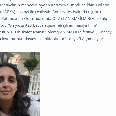
stivalının meneceri Aydan Kazımova iştirak ediblər. Onların
n (ARKA) dəstəyi ilə reallaşıb. Annecy festivalında üçüncü
soru Zəhraxanım Quluzadə olub. O, 7-ci ANİMAFİLM Beynəlxalq
örə “Ən yaxşı Azərbaycan qısametrajlı animasiya filmi”
 tutub. Bu mükafat ənənəvi olaraq ANİMAFİLM festivalı, Annecy
 İnstitutunun dəstəyi ilə təltif olunur”, -deyə R.Ağamalıyev