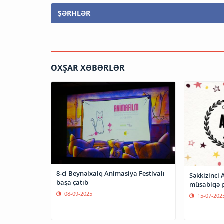
ŞƏRHLƏR
OXŞAR XƏBƏRLƏR
8-ci Beynəlxalq Animasiya Festivalı
Səkkizinci
başa çatıb
müsabiqə p
08-09-2025
15-07-202