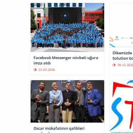
Ölkəmizdə i
Facebook Messenger növbəti uğura
Solution Go
imza atdı
18-12-202
21-07-2016
Oscar mükafatının qalibləri