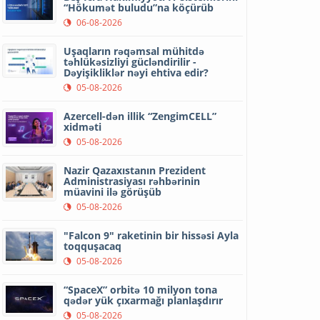
“Hökumət buludu”na köçürüb
06-08-2026
Uşaqların rəqəmsal mühitdə
təhlükəsizliyi gücləndirilir -
Dəyişikliklər nəyi ehtiva edir?
05-08-2026
Azercell-dən illik “ZengimCELL”
xidməti
05-08-2026
Nazir Qazaxıstanın Prezident
Administrasiyası rəhbərinin
müavini ilə görüşüb
05-08-2026
"Falcon 9" raketinin bir hissəsi Ayla
toqquşacaq
05-08-2026
“SpaceX” orbitə 10 milyon tona
qədər yük çıxarmağı planlaşdırır
05-08-2026