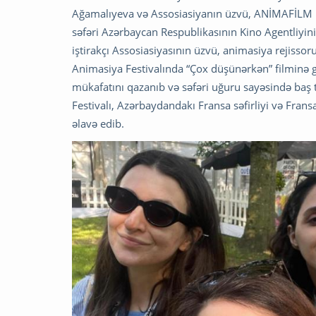
Ağamalıyeva və Assosiasiyanın üzvü, ANİMAFİLM Fe
səfəri Azərbaycan Respublikasının Kino Agentliyini
iştirakçı Assosiasiyasının üzvü, animasiya rejis
Animasiya Festivalında “Çox düşünərkən” filminə g
mükafatını qazanıb və səfəri uğuru sayəsində baş
Festivalı, Azərbaydandakı Fransa səfirliyi və Fransa
əlavə edib.