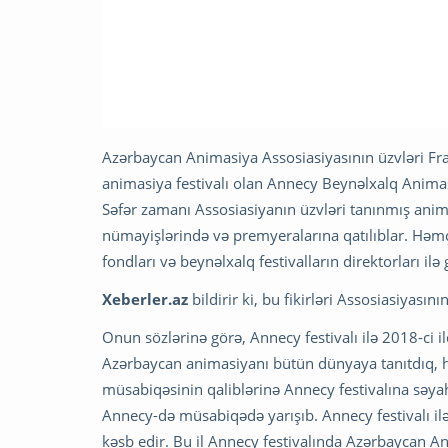
Azərbaycan Animasiya Assosiasiyasının üzvləri Fr
animasiya festivalı olan Annecy Beynəlxalq Animasi
Səfər zamanı Assosiasiyanın üzvləri tanınmış anima
nümayişlərində və premyeralarına qatılıblar. Həmç
fondları və beynəlxalq festivalların direktorları i
Xeberler.az
bildirir ki, bu fikirləri Assosiasiyası
Onun sözlərinə görə, Annecy festivalı ilə 2018-ci 
Azərbaycan animasiyanı bütün dünyaya tanıtdıq, 
müsabiqəsinin qaliblərinə Annecy festivalına səyahə
Annecy-də müsabiqədə yarışıb. Annecy festivalı il
kəsb edir. Bu il Annecy festivalında Azərbaycan An