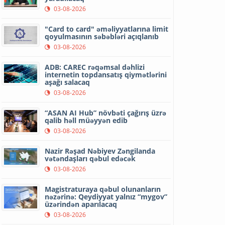
03-08-2026
"Card to card" əməliyyatlarına limit
qoyulmasının səbəbləri açıqlanıb
03-08-2026
ADB: CAREC rəqəmsal dəhlizi
internetin topdansatış qiymətlərini
aşağı salacaq
03-08-2026
“ASAN AI Hub” növbəti çağırış üzrə
qalib həll müəyyən edib
03-08-2026
Nazir Rəşad Nəbiyev Zəngilanda
vətəndaşları qəbul edəcək
03-08-2026
Magistraturaya qəbul olunanların
nəzərinə: Qeydiyyat yalnız “mygov”
üzərindən aparılacaq
03-08-2026