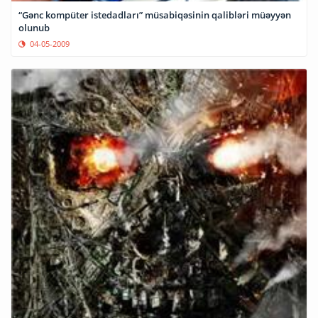
“Gənc kompüter istedadları” müsabiqəsinin qalibləri müəyyən
olunub
04-05-2009