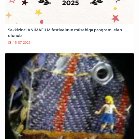
Səkkizinci ANİMAFİLM festivalının müsabiqə proqramı elan
olunub
15-07-2025