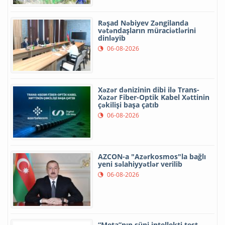
Rəşad Nəbiyev Zəngilanda
vətəndaşların müraciətlərini
dinləyib
06-08-2026
Xəzər dənizinin dibi ilə Trans-
Xəzər Fiber-Optik Kabel Xəttinin
çəkilişi başa çatıb
06-08-2026
AZCON-a "Azərkosmos"la bağlı
yeni səlahiyyətlər verilib
06-08-2026
“Meta”nın süni intellekti test