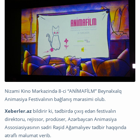
Nizami Kino Mərkəzində 8-ci “ANİMAFİLM” Beynəlxalq
Animasiya Festivalının bağlanış mərasimi olub.
Xeberler.az
bildirir ki, tədbirdə çıxış edən festivalın
direktoru, rejissor, prodüser, Azərbaycan Animasiya
Assosiasiyasının sədri Rəşid Ağamalıyev tədbir haqqında
ətraflı məlumat verib.