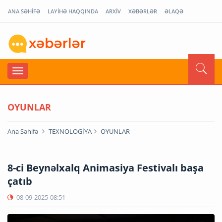
ANA SƏHİFƏ
LAYİHƏ HAQQINDA
ARXİV
XƏBƏRLƏR
ƏLAQƏ
OYUNLAR
Ana Səhifə
TEXNOLOGİYA
OYUNLAR
8-ci Beynəlxalq Animasiya Festivalı başa
çatıb
08-09-2025
08:51