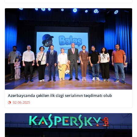
Azərbaycanda çəkilən ilk cizgi serialının təqdimatı olub
02-06-2025