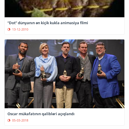
“Dot” dünyanın ən kiçik kukla animasiya filmi
13-12-2010
Oscar mükafatının qalibləri açıqlandı
05-03-2018