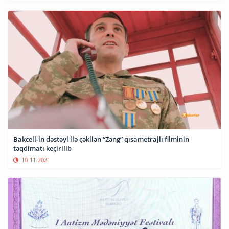
Bakcell-in dəstəyi ilə çəkilən “Zəng” qısametrajlı filminin
təqdimatı keçirilib
10-11-2021