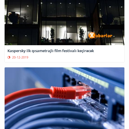
Kaspersky ilk qısametrajlı film festivalı keçirəcək
20-12-2019