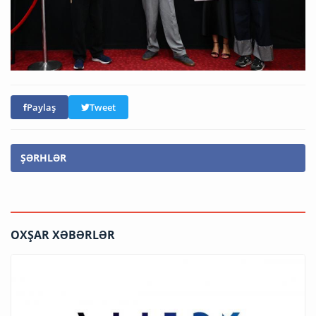
Paylaş
Tweet
ŞƏRHLƏR
OXŞAR XƏBƏRLƏR