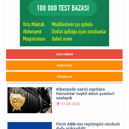
SON XƏBƏR
POPULYAR
YAZARLAR
Kiberpolis xarici saytlara
hücumlar təşkil edən şəxsləri
saxlayıb
07-08-2026
Fitch ABB-nin reytinqini növbəti
dəfə yüksəltdi!