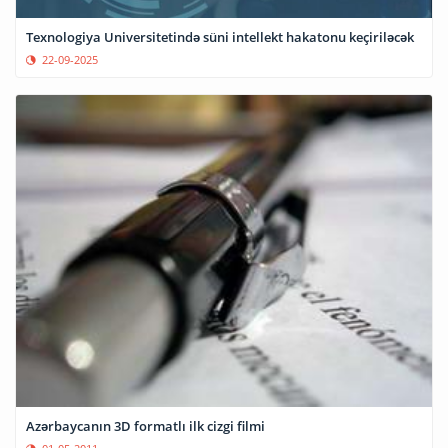
Texnologiya Universitetində süni intellekt hakatonu keçiriləcək
22-09-2025
Azərbaycanın 3D formatlı ilk cizgi filmi