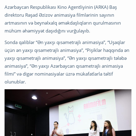
Azərbaycan Respublikası Kino Agentliyinin (ARKA) Baş
direktoru Rəşad Əzizov animasiya filmlərinin sayının
artmasının və beynəlxalq əməkdaşlıqların qurulmasının
mühüm əhəmiyyət daşıdığını vurğulayıb.
Sonda qaliblər “Ən yaxşı qısametrajlı animasiya”, “Uşaqlar
üçün ən yaxşı qısametrajlı animasiya”, “Pişiklər haqqında ən
yaxşı qısametrajlı animasiya”, “Ən yaxşı qısametrajlı tələbə
animasiya”, “Ən yaxşı Azərbaycan qısametrajlı animasiya
filmi” və digər nominasiyalar üzrə mükafatlarla təltif
olunublar.