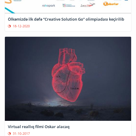
Ölkəmizdə ilk dəfə “Creative Solution Go” olimpiadası keçirilib
18-12-2020
Virtual reallıq filmi Oskar alacaq
31-10-2017