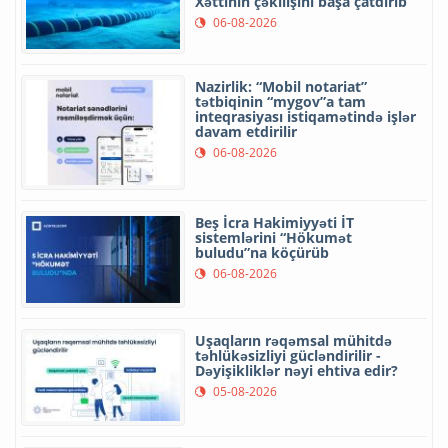
Xəttinin çəkilişini başa çatdırıb
06-08-2026
Nazirlik: “Mobil notariat”
tətbiqinin “mygov”a tam
inteqrasiyası istiqamətində işlər
davam etdirilir
06-08-2026
Beş İcra Hakimiyyəti İT
sistemlərini “Hökumət
buludu”na köçürüb
06-08-2026
Uşaqların rəqəmsal mühitdə
təhlükəsizliyi gücləndirilir -
Dəyişikliklər nəyi ehtiva edir?
05-08-2026