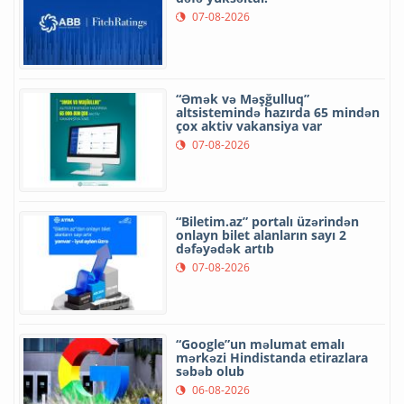
07-08-2026
“Əmək və Məşğulluq”
altsistemində hazırda 65 mindən
çox aktiv vakansiya var
07-08-2026
“Biletim.az” portalı üzərindən
onlayn bilet alanların sayı 2
dəfəyədək artıb
07-08-2026
“Google”un məlumat emalı
mərkəzi Hindistanda etirazlara
səbəb olub
06-08-2026