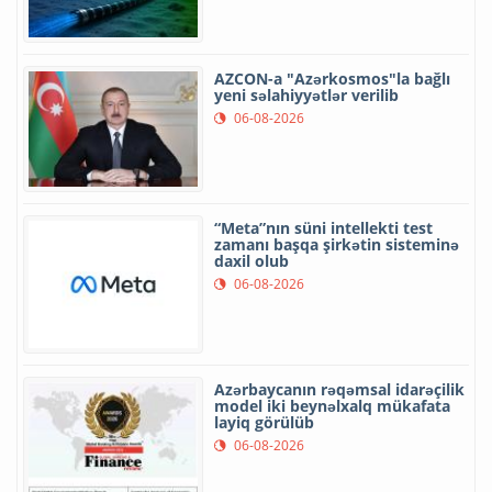
AZCON-a "Azərkosmos"la bağlı
yeni səlahiyyətlər verilib
06-08-2026
“Meta”nın süni intellekti test
zamanı başqa şirkətin sisteminə
daxil olub
06-08-2026
Azərbaycanın rəqəmsal idarəçilik
model iki beynəlxalq mükafata
layiq görülüb
06-08-2026