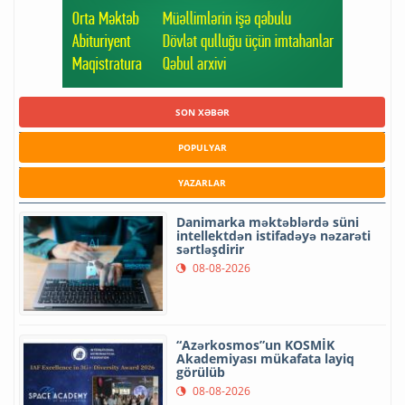
SON XƏBƏR
POPULYAR
YAZARLAR
Danimarka məktəblərdə süni
intellektdən istifadəyə nəzarəti
sərtləşdirir
08-08-2026
“Azərkosmos”un KOSMİK
Akademiyası mükafata layiq
görülüb
08-08-2026