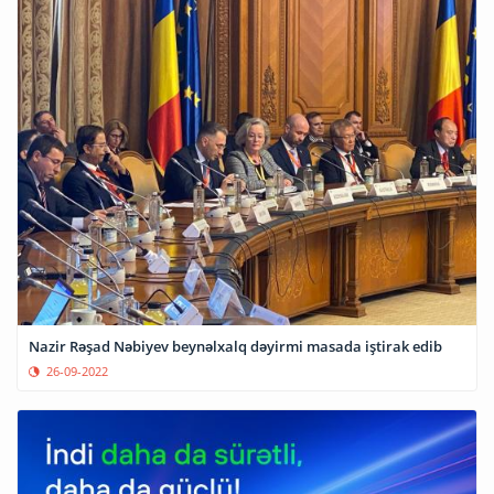
Nazir Rəşad Nəbiyev beynəlxalq dəyirmi masada iştirak edib
26-09-2022