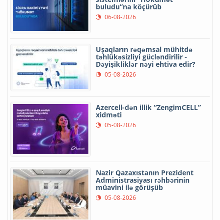
buludu”na köçürüb
06-08-2026
Uşaqların rəqəmsal mühitdə
təhlükəsizliyi gücləndirilir -
Dəyişikliklər nəyi ehtiva edir?
05-08-2026
Azercell-dən illik “ZengimCELL”
xidməti
05-08-2026
Nazir Qazaxıstanın Prezident
Administrasiyası rəhbərinin
müavini ilə görüşüb
05-08-2026