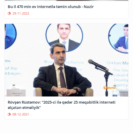
Bu il 470 min ev internetlə təmin olunub - Nazir
29-11-2022
Rövşən Rüstəmov: “2025-ci ilə qədər 25 meqabitlik interneti
əlçatan etməliyik”
08-12-2021