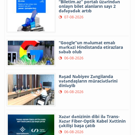
“Biletim.az” portalı üzərindən
onlayn bilet alanların sayı 2
dəfəyədək artıb
07-08-2026
“Google”un məlumat emalı
mərkəzi Hindistanda etirazlara
səbəb olub
06-08-2026
Rəşad Nəbiyev Zəngilanda
vətəndaşların müraciətlərini
dinləyib
06-08-2026
Xəzər dənizinin dibi ilə Trans-
Xəzər Fiber-Optik Kabel Xəttinin
çəkilişi başa çatıb
06-08-2026