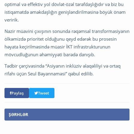
optimal və effektiv yol dövlət-özəl tərəfdaşlığıdır və biz bu
istiqamətdə əməkdaşlığın genişləndirilməsinə böyük önəm
veririk.
Nazir müavini çıxışının sonunda rəqəmsal transformasiyanın
ölkəmizdə prioritet olduğunu qeyd edərək bu prosesin
həyata keçirilməsində müasir İKT infrastrukturunun
mövcudluğunun əhəmiyyəti barədə danışıb.
Tədbir çərçivəsində “Asiyanın inklüziv əlaqəliliyi və ortaq
rifahı üçün Seul Bəyannaməsi” qəbul edilib.
Paylaş
Tweet
ŞƏRHLƏR