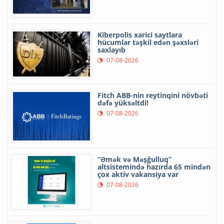
Kiberpolis xarici saytlara
hücumlar təşkil edən şəxsləri
saxlayıb
07-08-2026
Fitch ABB-nin reytinqini növbəti
dəfə yüksəltdi!
07-08-2026
“Əmək və Məşğulluq”
altsistemində hazırda 65 mindən
çox aktiv vakansiya var
07-08-2026