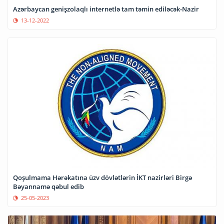
Azərbaycan genişzolaqlı internetlə tam təmin ediləcək-Nazir
13-12-2022
Qoşulmama Hərəkatına üzv dövlətlərin İKT nazirləri Birgə
Bəyannamə qəbul edib
25-05-2023