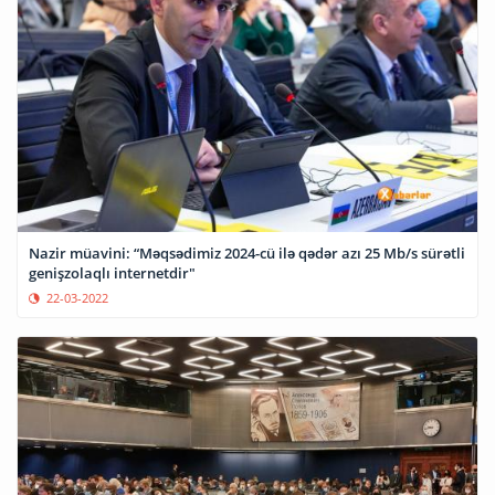
Nazir müavini: “Məqsədimiz 2024-cü ilə qədər azı 25 Mb/s sürətli
genişzolaqlı internetdir"
22-03-2022