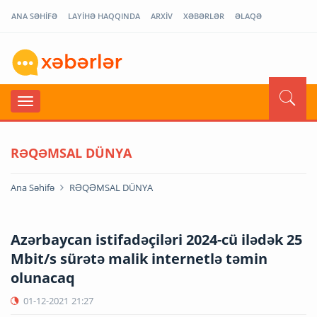
ANA SƏHİFƏ
LAYİHƏ HAQQINDA
ARXİV
XƏBƏRLƏR
ƏLAQƏ
RƏQƏMSAL DÜNYA
Ana Səhifə
RƏQƏMSAL DÜNYA
Azərbaycan istifadəçiləri 2024-cü ilədək 25
Mbit/s sürətə malik internetlə təmin
olunacaq
01-12-2021
21:27