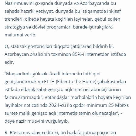
Nazir müavini çıxışında dünyada və Azərbaycanda bu
sahədə hazırkı vəziyyət, dünyada bu istiqamətdə inkişaf
trendləri, ölkədə həyata keçirilən layihələr, qəbul edilən
strategiya və dövlət proqramları barədə iştirakçılara
məlumat verib.
O, statistik göstəriciləri diqqətə çatdıraraq bildirib ki,
Azərbaycan əhalisinin təxminən 85%-i internetdən istifadə
edir.
“Məqsədimiz yüksəksürətli internetin tətbiqini
genişləndirmək və FTTH (Fiber to the Home) şəbəkəsindən
istifadə edərək sabit genişzolaqlı internet abunəçilərinin
faizini artırmaqdır. Vətəndaşlar mərhələlərlə həyata keçirilən
layihələr nəticəsində 2024-cü ilə qədər minimum 25 Mbit/s
sürətə malik genişzolaqlı internetlə təmin olunacaqlar”, -
deyə nazir müavini vurğulayıb.
R. Rüstəmov əlavə edib ki, bu hədəfə çatmaq üçün ən