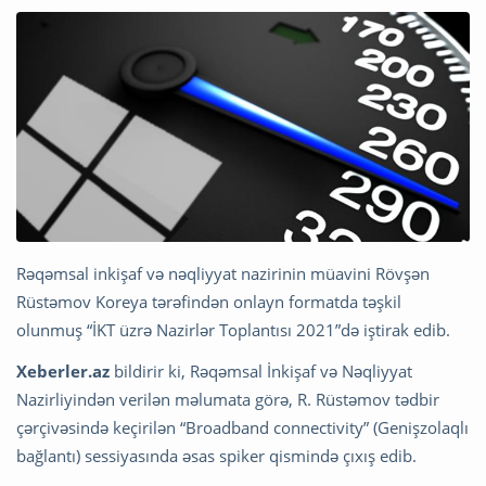
Rəqəmsal inkişaf və nəqliyyat nazirinin müavini Rövşən
Rüstəmov Koreya tərəfindən onlayn formatda təşkil
olunmuş “İKT üzrə Nazirlər Toplantısı 2021”də iştirak edib.
Xeberler.az
bildirir ki, Rəqəmsal İnkişaf və Nəqliyyat
Nazirliyindən verilən məlumata görə, R. Rüstəmov tədbir
çərçivəsində keçirilən “Broadband connectivity” (Genişzolaqlı
bağlantı) sessiyasında əsas spiker qismində çıxış edib.