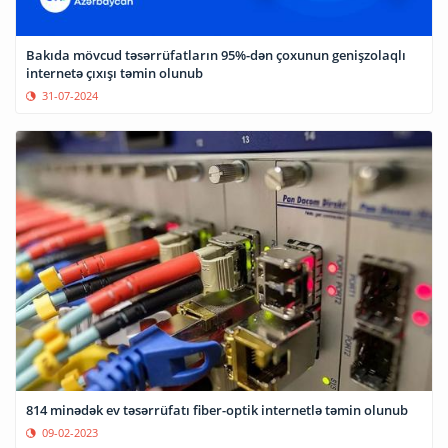
Bakıda mövcud təsərrüfatların 95%-dən çoxunun genişzolaqlı
internetə çıxışı təmin olunub
31-07-2024
814 minədək ev təsərrüfatı fiber-optik internetlə təmin olunub
09-02-2023