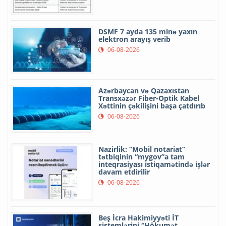
DSMF 7 ayda 135 minə yaxın
elektron arayış verib
06-08-2026
Azərbaycan və Qazaxıstan
Transxəzər Fiber-Optik Kabel
Xəttinin çəkilişini başa çatdırıb
06-08-2026
Nazirlik: “Mobil notariat”
tətbiqinin “mygov”a tam
inteqrasiyası istiqamətində işlər
davam etdirilir
06-08-2026
Beş İcra Hakimiyyəti İT
sistemlərini “Hökumət