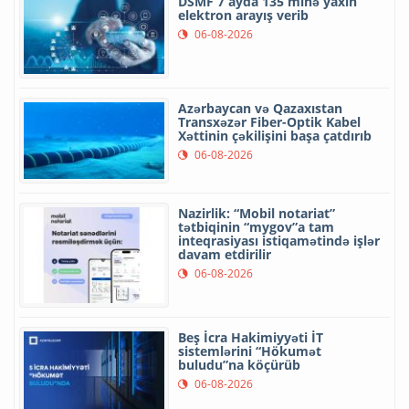
DSMF 7 ayda 135 minə yaxın
elektron arayış verib
06-08-2026
Azərbaycan və Qazaxıstan
Transxəzər Fiber-Optik Kabel
Xəttinin çəkilişini başa çatdırıb
06-08-2026
Nazirlik: “Mobil notariat”
tətbiqinin “mygov”a tam
inteqrasiyası istiqamətində işlər
davam etdirilir
06-08-2026
Beş İcra Hakimiyyəti İT
sistemlərini “Hökumət
buludu”na köçürüb
06-08-2026