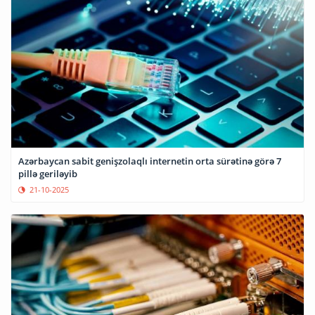
Azərbaycan sabit genişzolaqlı internetin orta sürətinə görə 7
pillə geriləyib
21-10-2025