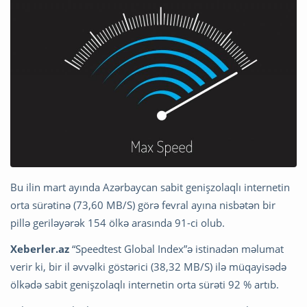
Bu ilin mart ayında Azərbaycan sabit genişzolaqlı internetin
orta sürətinə (73,60 MB/S) görə fevral ayına nisbətən bir
pillə geriləyərək 154 ölkə arasında 91-ci olub.
Xeberler.az
“Speedtest Global Index”ə istinadən məlumat
verir ki, bir il əvvəlki göstərici (38,32 MB/S) ilə müqayisədə
ölkədə sabit genişzolaqlı internetin orta sürəti 92 % artıb.