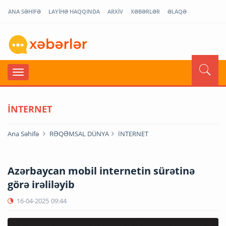
ANA SƏHİFƏ
LAYİHƏ HAQQINDA
ARXİV
XƏBƏRLƏR
ƏLAQƏ
İNTERNET
Ana Səhifə
RƏQƏMSAL DÜNYA
İNTERNET
Azərbaycan mobil internetin sürətinə
görə irəliləyib
16-04-2025
09:44