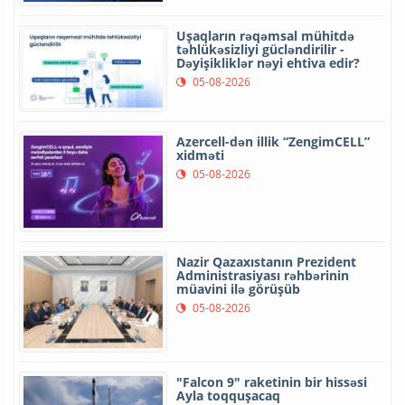
Uşaqların rəqəmsal mühitdə
təhlükəsizliyi gücləndirilir -
Dəyişikliklər nəyi ehtiva edir?
05-08-2026
Azercell-dən illik “ZengimCELL”
xidməti
05-08-2026
Nazir Qazaxıstanın Prezident
Administrasiyası rəhbərinin
müavini ilə görüşüb
05-08-2026
"Falcon 9" raketinin bir hissəsi
Ayla toqquşacaq