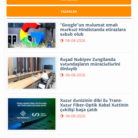
YAZARLAR
“Google”un məlumat emalı
mərkəzi Hindistanda etirazlara
səbəb olub
06-08-2026
Rəşad Nəbiyev Zəngilanda
vətəndaşların müraciətlərini
dinləyib
06-08-2026
Xəzər dənizinin dibi ilə Trans-
Xəzər Fiber-Optik Kabel Xəttinin
çəkilişi başa çatıb
06-08-2026