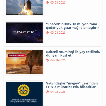
05-08-2026
“SpaceX” orbitə 10 milyon tona
qədər yük çıxarmağı planlaşdırır
05-08-2026
Bakcell rouminqi ilə yay tətilində
dünyanı kəşf et
04-08-2026
Vətəndaşlar “mygov” üzərindən
FHN-ə müraciət edə biləcəklər
04-08-2026