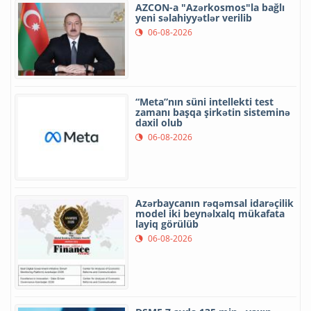
AZCON-a "Azərkosmos"la bağlı
yeni səlahiyyətlər verilib
06-08-2026
“Meta”nın süni intellekti test
zamanı başqa şirkətin sisteminə
daxil olub
06-08-2026
Azərbaycanın rəqəmsal idarəçilik
model iki beynəlxalq mükafata
layiq görülüb
06-08-2026