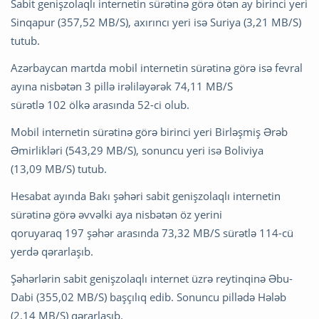
Sabit genişzolaqlı internetin sürətinə görə ötən ay birinci yeri
Sinqapur (357,52 MB/S), axırıncı yeri isə Suriya (3,21 MB/S)
tutub.
Azərbaycan martda mobil internetin sürətinə görə isə fevral
ayına nisbətən 3 pillə irəliləyərək 74,11 MB/S
sürətlə 102 ölkə arasında 52-ci olub.
Mobil internetin sürətinə görə birinci yeri Birləşmiş Ərəb
Əmirlikləri (543,29 MB/S), sonuncu yeri isə Boliviya
(13,09 MB/S) tutub.
Hesabat ayında Bakı şəhəri sabit genişzolaqlı internetin
sürətinə görə əvvəlki aya nisbətən öz yerini
qoruyaraq 197 şəhər arasında 73,32 MB/S sürətlə 114-cü
yerdə qərarlaşıb.
Şəhərlərin sabit genişzolaqlı internet üzrə reytinqinə Əbu-
Dabi (355,02 MB/S) başçılıq edib. Sonuncu pillədə Hələb
(2,14 MB/S) qərarlaşıb.