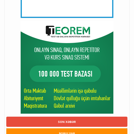
SON XƏBƏR
POPULYAR