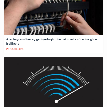
Azərbaycan ötən ay genişzolaqlı internetin orta sürətinə görə
irəliləyib
18-10-2024