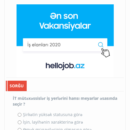
SORĞU
İT mütəxəssislər iş yerlərini hansı meyarlar əsasında
seçir ?
Şirkətin yüksək statusuna görə
İşin, layihənin xarakterinə görə
Əmək müqaviləsinin olmasına görə