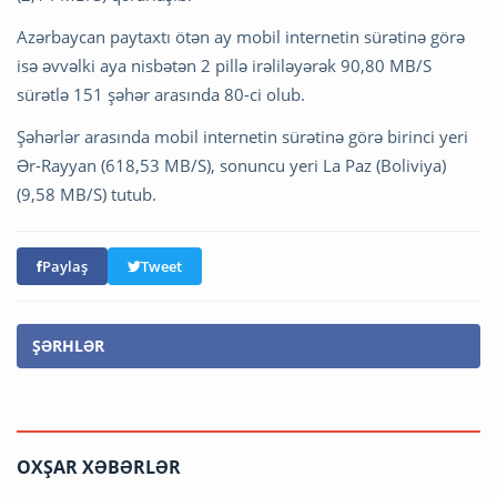
Azərbaycan paytaxtı ötən ay mobil internetin sürətinə görə
isə əvvəlki aya nisbətən 2 pillə irəliləyərək 90,80 MB/S
sürətlə 151 şəhər arasında 80-ci olub.
Şəhərlər arasında mobil internetin sürətinə görə birinci yeri
Ər-Rayyan (618,53 MB/S), sonuncu yeri La Paz (Boliviya)
(9,58 MB/S) tutub.
Paylaş
Tweet
ŞƏRHLƏR
OXŞAR XƏBƏRLƏR