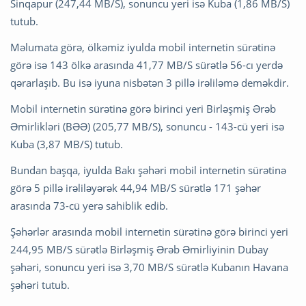
Sinqapur (247,44 MB/S), sonuncu yeri isə Kuba (1,86 MB/S)
tutub.
Məlumata görə, ölkəmiz iyulda mobil internetin sürətinə
görə isə 143 ölkə arasında 41,77 MB/S sürətlə 56-cı yerdə
qərarlaşıb. Bu isə iyuna nisbətən 3 pillə irəliləmə deməkdir.
Mobil internetin sürətinə görə birinci yeri Birləşmiş Ərəb
Əmirlikləri (BƏƏ) (205,77 MB/S), sonuncu - 143-cü yeri isə
Kuba (3,87 MB/S) tutub.
Bundan başqa, iyulda Bakı şəhəri mobil internetin sürətinə
görə 5 pillə irəliləyərək 44,94 MB/S sürətlə 171 şəhər
arasında 73-cü yerə sahiblik edib.
Şəhərlər arasında mobil internetin sürətinə görə birinci yeri
244,95 MB/S sürətlə Birləşmiş Ərəb Əmirliyinin Dubay
şəhəri, sonuncu yeri isə 3,70 MB/S sürətlə Kubanın Havana
şəhəri tutub.