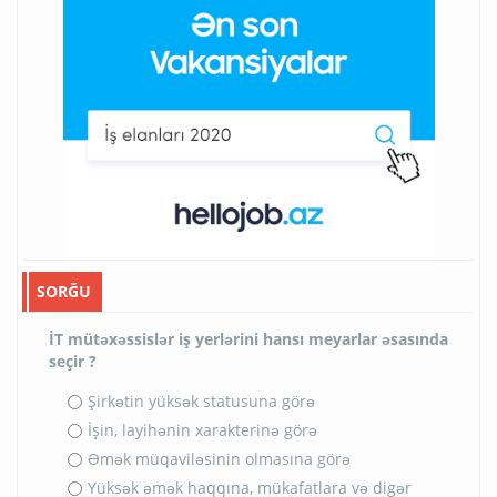
SORĞU
İT mütəxəssislər iş yerlərini hansı meyarlar əsasında
seçir ?
Şirkətin yüksək statusuna görə
İşin, layihənin xarakterinə görə
Əmək müqaviləsinin olmasına görə
Yüksək əmək haqqına, mükafatlara və digər