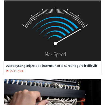
Azərbaycan genişzolaqlı internetin orta sürətinə görə irəliləyib
25-11-2024