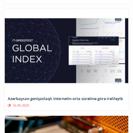
Azərbaycan genişzolaqlı internetin orta sürətinə görə irəliləyib
16-05-2025