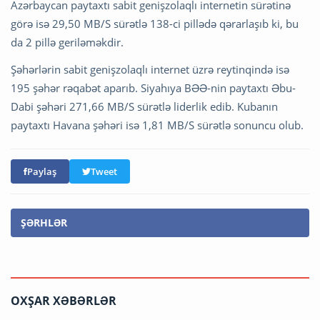
Azərbaycan paytaxtı sabit genişzolaqlı internetin sürətinə
görə isə 29,50 MB/S sürətlə 138-ci pillədə qərarlaşıb ki, bu
da 2 pillə geriləməkdir.
Şəhərlərin sabit genişzolaqlı internet üzrə reytinqində isə
195 şəhər rəqabət aparıb. Siyahıya BƏƏ-nin paytaxtı Əbu-
Dabi şəhəri 271,66 MB/S sürətlə liderlik edib. Kubanın
paytaxtı Havana şəhəri isə 1,81 MB/S sürətlə sonuncu olub.
Paylaş
Tweet
ŞƏRHLƏR
OXŞAR XƏBƏRLƏR