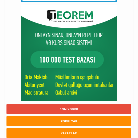
SON XƏBƏR
POPULYAR
YAZARLAR