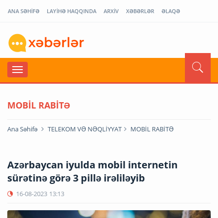
ANA SƏHİFƏ
LAYİHƏ HAQQINDA
ARXİV
XƏBƏRLƏR
ƏLAQƏ
MOBİL RABİTƏ
Ana Səhifə
TELEKOM VƏ NƏQLİYYAT
MOBİL RABİTƏ
Azərbaycan iyulda mobil internetin
sürətinə görə 3 pillə irəliləyib
16-08-2023
13:13