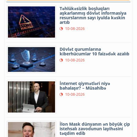
Təhlükəsizlik boşluqları
aşkarlanmış dövlət informasiya
resurslarının sayı iyulda kəskin
artıb
10-08-2026
Dövlət qurumlarına
kiberhücumlar 10 faizədək azalıb
10-08-2026
İnternet qiymətləri niyə
bahalaşır? – Müsahibə
10-08-2026
İlon Mask dünyanın ən böyük çip
istehsalı zavodunun layihəsini
təqdim edib