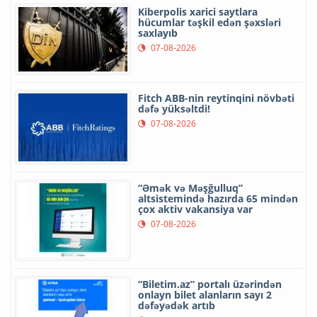
Kiberpolis xarici saytlara
hücumlar təşkil edən şəxsləri
saxlayıb
07-08-2026
Fitch ABB-nin reytinqini növbəti
dəfə yüksəltdi!
07-08-2026
“Əmək və Məşğulluq”
altsistemində hazırda 65 mindən
çox aktiv vakansiya var
07-08-2026
“Biletim.az” portalı üzərindən
onlayn bilet alanların sayı 2
dəfəyədək artıb