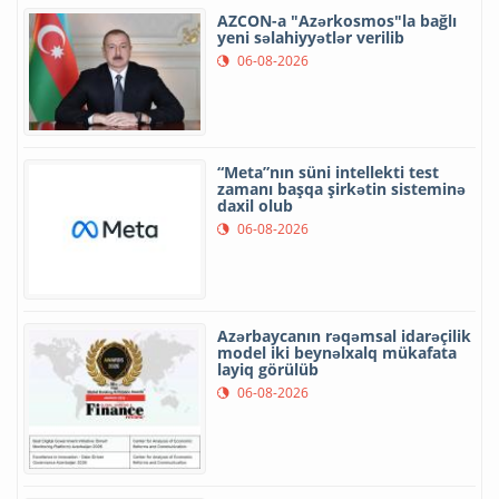
AZCON-a "Azərkosmos"la bağlı
yeni səlahiyyətlər verilib
06-08-2026
“Meta”nın süni intellekti test
zamanı başqa şirkətin sisteminə
daxil olub
06-08-2026
Azərbaycanın rəqəmsal idarəçilik
model iki beynəlxalq mükafata
layiq görülüb
06-08-2026