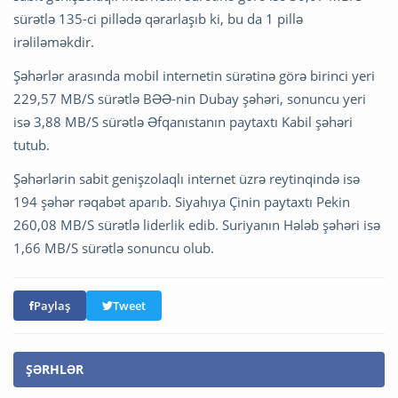
sürətlə 135-ci pillədə qərarlaşıb ki, bu da 1 pillə
irəliləməkdir.
Şəhərlər arasında mobil internetin sürətinə görə birinci yeri
229,57 MB/S sürətlə BƏƏ-nin Dubay şəhəri, sonuncu yeri
isə 3,88 MB/S sürətlə Əfqanıstanın paytaxtı Kabil şəhəri
tutub.
Şəhərlərin sabit genişzolaqlı internet üzrə reytinqində isə
194 şəhər rəqabət aparıb. Siyahıya Çinin paytaxtı Pekin
260,08 MB/S sürətlə liderlik edib. Suriyanın Hələb şəhəri isə
1,66 MB/S sürətlə sonuncu olub.
Paylaş
Tweet
ŞƏRHLƏR