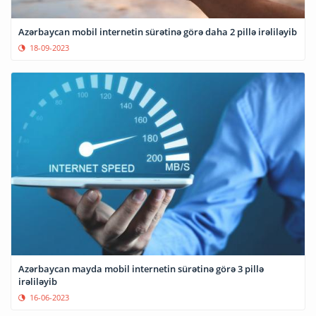
Azərbaycan mobil internetin sürətinə görə daha 2 pillə irəliləyib
18-09-2023
Azərbaycan mayda mobil internetin sürətinə görə 3 pillə
irəliləyib
16-06-2023