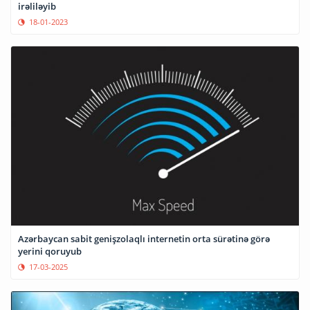
irəliləyib
18-01-2023
Azərbaycan sabit genişzolaqlı internetin orta sürətinə görə
yerini qoruyub
17-03-2025