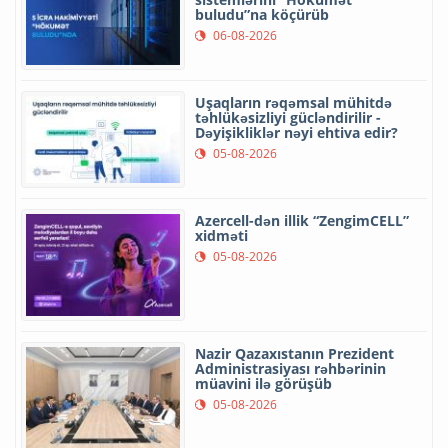
buludu”na köçürüb
06-08-2026
Uşaqların rəqəmsal mühitdə
təhlükəsizliyi gücləndirilir -
Dəyişikliklər nəyi ehtiva edir?
05-08-2026
Azercell-dən illik “ZengimCELL”
xidməti
05-08-2026
Nazir Qazaxıstanın Prezident
Administrasiyası rəhbərinin
müavini ilə görüşüb
05-08-2026