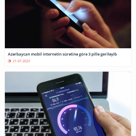
Azərbaycan mobil internetin sürətinə görə 3 pillə geriləyib
21-07-2023