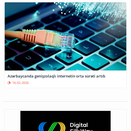
Azərbaycanda genişzolaqlı internetin orta sürəti artıb
16-02-2026