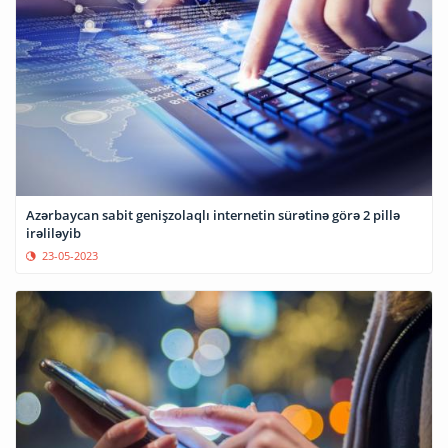
Azərbaycan sabit genişzolaqlı internetin sürətinə görə 2 pillə
irəliləyib
23-05-2023