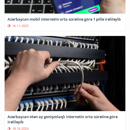
Azərbaycan mobil internetin orta sürətinə görə 1 pillə irəliləyib
16-11-2023
Azərbaycan ötən ay genişzolaqlı internetin orta sürətinə görə
irəliləyib
18-10-2024