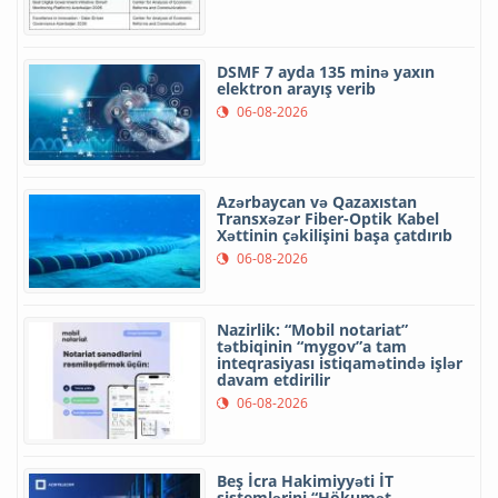
DSMF 7 ayda 135 minə yaxın
elektron arayış verib
06-08-2026
Azərbaycan və Qazaxıstan
Transxəzər Fiber-Optik Kabel
Xəttinin çəkilişini başa çatdırıb
06-08-2026
Nazirlik: “Mobil notariat”
tətbiqinin “mygov”a tam
inteqrasiyası istiqamətində işlər
davam etdirilir
06-08-2026
Beş İcra Hakimiyyəti İT
sistemlərini “Hökumət