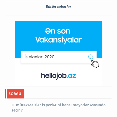
Bütün xəbərlər
SORĞU
İT mütəxəssislər iş yerlərini hansı meyarlar əsasında
seçir ?