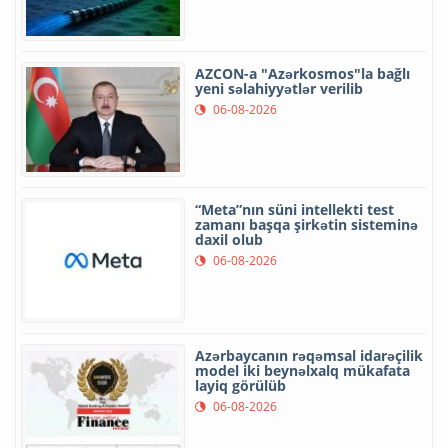
AZCON-a "Azərkosmos"la bağlı
yeni səlahiyyətlər verilib
06-08-2026
“Meta”nın süni intellekti test
zamanı başqa şirkətin sisteminə
daxil olub
06-08-2026
Azərbaycanın rəqəmsal idarəçilik
model iki beynəlxalq mükafata
layiq görülüb
06-08-2026