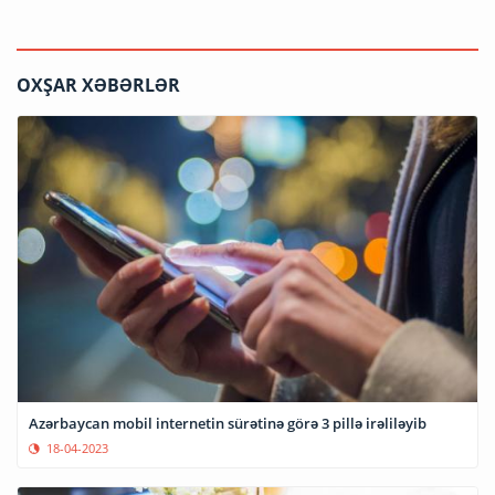
OXŞAR XƏBƏRLƏR
Azərbaycan mobil internetin sürətinə görə 3 pillə irəliləyib
18-04-2023