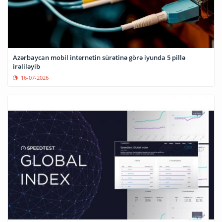
Azərbaycan mobil internetin sürətinə görə iyunda 5 pillə
irəliləyib
16-07-2026