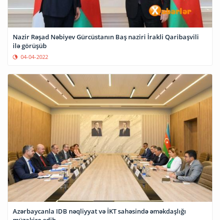
Nazir Rəşad Nəbiyev Gürcüstanın Baş naziri İrakli Qaribaşvili
ilə görüşüb
04-04-2022
Azərbaycanla IDB nəqliyyat və İKT sahəsində əməkdaşlığı
müzakirə edib