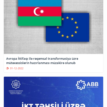
Avropa İttifaqı ilə rəqəmsal transformasiya üzrə
mütəxəssislərin hazırlanması müzakirə olunub
01-12-2022