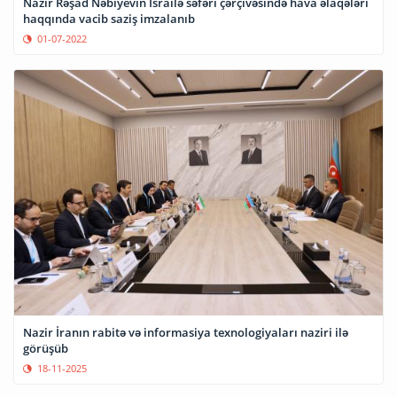
Nazir Rəşad Nəbiyevin İsrailə səfəri çərçivəsində hava əlaqələri
haqqında vacib saziş imzalanıb
01-07-2022
Nazir İranın rabitə və informasiya texnologiyaları naziri ilə
görüşüb
18-11-2025