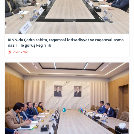
RİNN-də Çadın rabitə, rəqəmsal iqtisadiyyat və rəqəmsallaşma
naziri ilə görüş keçirilib
29-01-2026