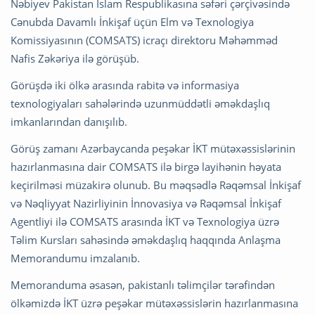
Nəbiyev Pakistan İslam Respublikasına səfəri çərçivəsində
Cənubda Davamlı İnkişaf üçün Elm və Texnologiya
Komissiyasının (COMSATS) icraçı direktoru Məhəmməd
Nafis Zəkəriya ilə görüşüb.
Görüşdə iki ölkə arasında rabitə və informasiya
texnologiyaları sahələrində uzunmüddətli əməkdaşlıq
imkanlarından danışılıb.
Görüş zamanı Azərbaycanda peşəkar İKT mütəxəssislərinin
hazırlanmasına dair COMSATS ilə birgə layihənin həyata
keçirilməsi müzakirə olunub. Bu məqsədlə Rəqəmsal İnkişaf
və Nəqliyyat Nazirliyinin İnnovasiya və Rəqəmsal İnkişaf
Agentliyi ilə COMSATS arasında İKT və Texnologiya üzrə
Təlim Kursları sahəsində əməkdaşlıq haqqında Anlaşma
Memorandumu imzalanıb.
Memoranduma əsasən, pakistanlı təlimçilər tərəfindən
ölkəmizdə İKT üzrə peşəkar mütəxəssislərin hazırlanmasına