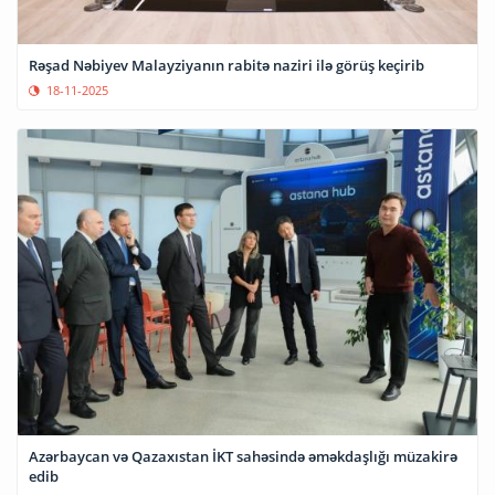
Rəşad Nəbiyev Malayziyanın rabitə naziri ilə görüş keçirib
18-11-2025
Azərbaycan və Qazaxıstan İKT sahəsində əməkdaşlığı müzakirə
edib