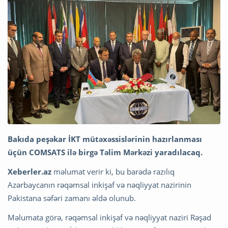
Bakıda peşəkar İKT mütəxəssislərinin hazırlanması
üçün COMSATS ilə birgə Təlim Mərkəzi yaradılacaq.
Xeberler.az
məlumat verir ki, bu barədə razılıq
Azərbaycanın rəqəmsal inkişaf və nəqliyyat nazirinin
Pakistana səfəri zamanı əldə olunub.
Məlumata görə, rəqəmsal inkişaf və nəqliyyat naziri Rəşad