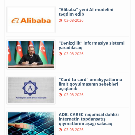
“Alibaba” yeni AI modelini
təqdim edib
03-08-2026
“Dənizçilik” informasiya sistemi
yaradılacaq
03-08-2026
"Card to card" əməliyyatlarına
limit qoyulmasının səbəbləri
açıqlanıb
03-08-2026
ADB: CAREC rəqəmsal dəhlizi
internetin topdansatış
qiymətlərini aşağı salacaq
03-08-2026