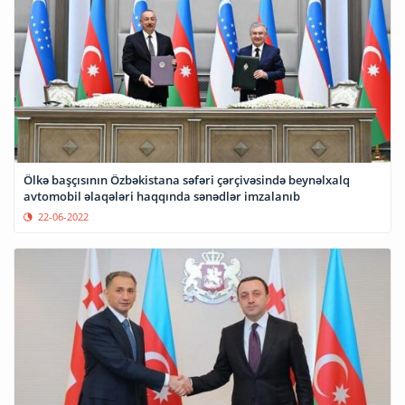
Ölkə başçısının Özbəkistana səfəri çərçivəsində beynəlxalq
avtomobil əlaqələri haqqında sənədlər imzalanıb
22-06-2022