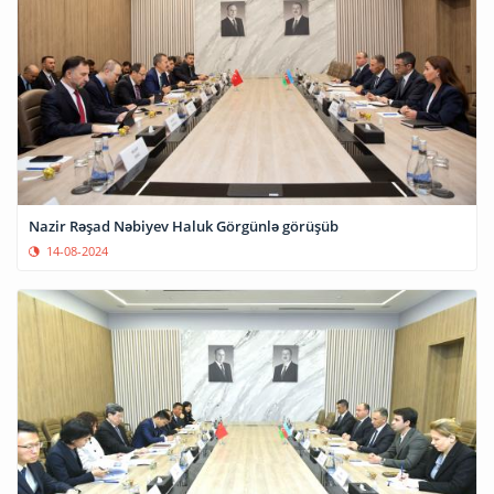
Nazir Rəşad Nəbiyev Haluk Görgünlə görüşüb
14-08-2024