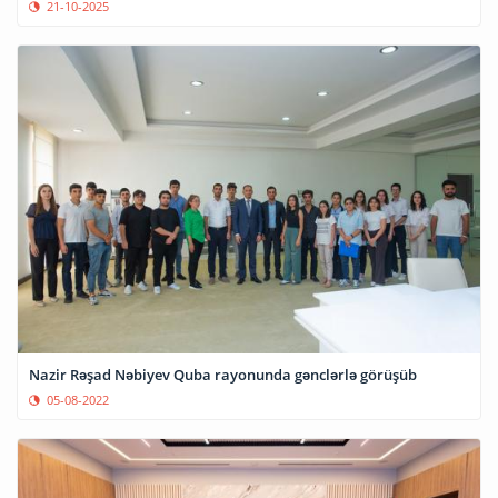
21-10-2025
Nazir Rəşad Nəbiyev Quba rayonunda gənclərlə görüşüb
05-08-2022