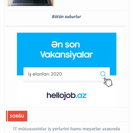
Bütün xəbərlər
SORĞU
İT mütəxəssislər iş yerlərini hansı meyarlar əsasında