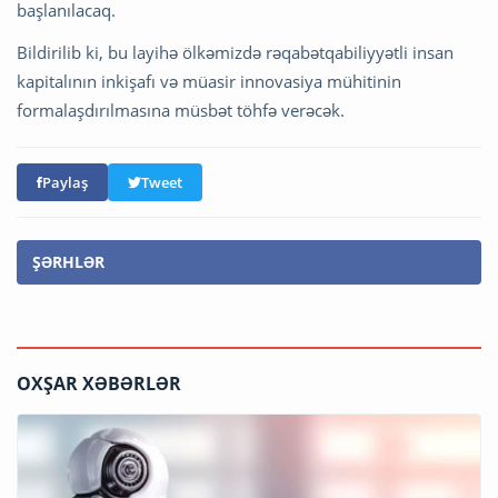
başlanılacaq.
Bildirilib ki, bu layihə ölkəmizdə rəqabətqabiliyyətli insan
kapitalının inkişafı və müasir innovasiya mühitinin
formalaşdırılmasına müsbət töhfə verəcək.
Paylaş
Tweet
ŞƏRHLƏR
OXŞAR XƏBƏRLƏR