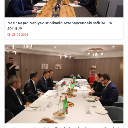
Nazir Rəşad Nəbiyev üç ölkənin Azərbaycandakı səfirləri ilə
görüşüb
28-08-2024