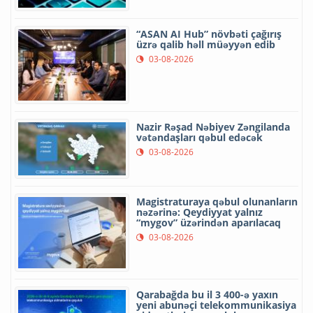
“ASAN AI Hub” növbəti çağırış
üzrə qalib həll müəyyən edib
03-08-2026
Nazir Rəşad Nəbiyev Zəngilanda
vətəndaşları qəbul edəcək
03-08-2026
Magistraturaya qəbul olunanların
nəzərinə: Qeydiyyat yalnız
“mygov” üzərindən aparılacaq
03-08-2026
Qarabağda bu il 3 400-ə yaxın
yeni abunəçi telekommunikasiya