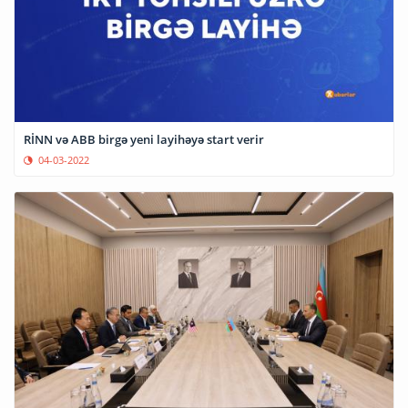
RİNN və ABB birgə yeni layihəyə start verir
04-03-2022