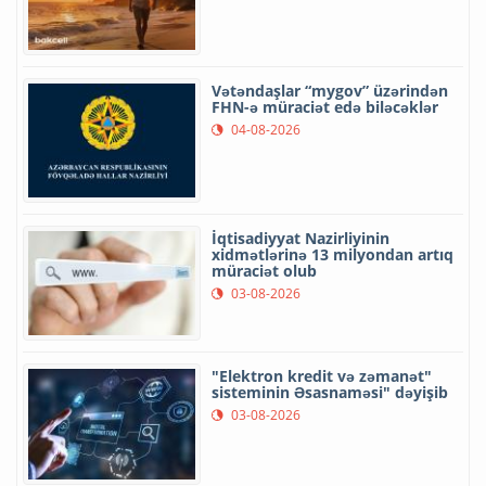
Vətəndaşlar “mygov” üzərindən
FHN-ə müraciət edə biləcəklər
04-08-2026
İqtisadiyyat Nazirliyinin
xidmətlərinə 13 milyondan artıq
müraciət olub
03-08-2026
"Elektron kredit və zəmanət"
sisteminin Əsasnaməsi" dəyişib
03-08-2026