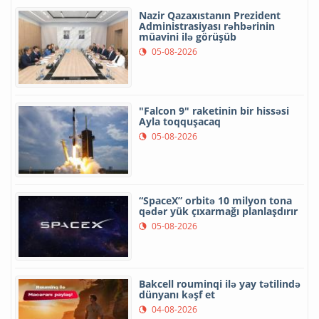
Nazir Qazaxıstanın Prezident
Administrasiyası rəhbərinin
müavini ilə görüşüb
05-08-2026
"Falcon 9" raketinin bir hissəsi
Ayla toqquşacaq
05-08-2026
“SpaceX” orbitə 10 milyon tona
qədər yük çıxarmağı planlaşdırır
05-08-2026
Bakcell rouminqi ilə yay tətilində
dünyanı kəşf et
04-08-2026