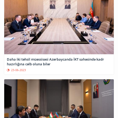
Daha iki təhsil müəssisəsi Azərbaycanda İKT sahəsində kadr
hazırlığına cəlb oluna bilər
23-06-2023