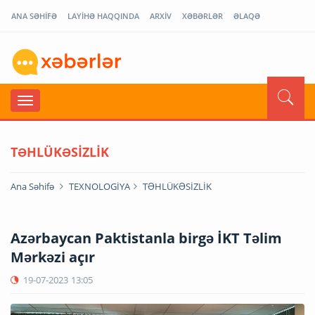
ANA SƏHİFƏ
LAYİHƏ HAQQINDA
ARXİV
XƏBƏRLƏR
ƏLAQƏ
TƏHLÜKƏSİZLİK
Ana Səhifə
TEXNOLOGİYA
TƏHLÜKƏSİZLİK
Azərbaycan Paktistanla birgə İKT Təlim
Mərkəzi açır
19-07-2023
13:05