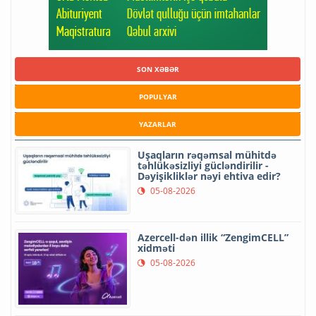
SON XƏBƏR
POPULYAR
YAZARLAR
Uşaqların rəqəmsal mühitdə
təhlükəsizliyi gücləndirilir -
Dəyişikliklər nəyi ehtiva edir?
05-08-2026
Azercell-dən illik “ZengimCELL”
xidməti
05-08-2026