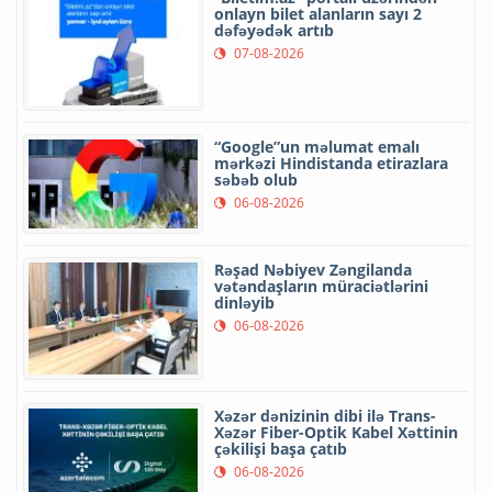
onlayn bilet alanların sayı 2
dəfəyədək artıb
07-08-2026
“Google”un məlumat emalı
mərkəzi Hindistanda etirazlara
səbəb olub
06-08-2026
Rəşad Nəbiyev Zəngilanda
vətəndaşların müraciətlərini
dinləyib
06-08-2026
Xəzər dənizinin dibi ilə Trans-
Xəzər Fiber-Optik Kabel Xəttinin
çəkilişi başa çatıb
06-08-2026