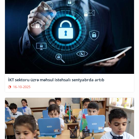
İKT sektoru üzrə məhsul istehsalı sentyabrda artıb
16-10-2025