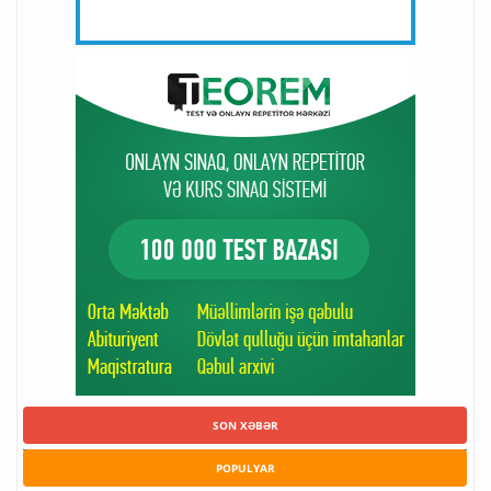
SON XƏBƏR
POPULYAR