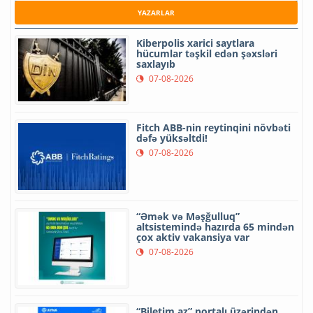
YAZARLAR
Kiberpolis xarici saytlara
hücumlar təşkil edən şəxsləri
saxlayıb
07-08-2026
Fitch ABB-nin reytinqini növbəti
dəfə yüksəltdi!
07-08-2026
“Əmək və Məşğulluq”
altsistemində hazırda 65 mindən
çox aktiv vakansiya var
07-08-2026
“Biletim.az” portalı üzərindən