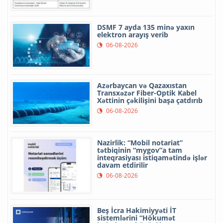
DSMF 7 ayda 135 minə yaxın
elektron arayış verib
06-08-2026
Azərbaycan və Qazaxıstan
Transxəzər Fiber-Optik Kabel
Xəttinin çəkilişini başa çatdırıb
06-08-2026
Nazirlik: “Mobil notariat”
tətbiqinin “mygov”a tam
inteqrasiyası istiqamətində işlər
davam etdirilir
06-08-2026
Beş İcra Hakimiyyəti İT
sistemlərini “Hökumət