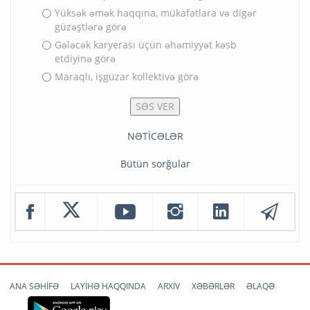
Yüksək əmək haqqına, mükafatlara və digər
güzəştlərə görə
Gələcək karyerası üçün əhəmiyyət kəsb
etdiyinə görə
Maraqlı, işgüzar kollektivə görə
NƏTİCƏLƏR
Bütün sorğular
ANA SƏHİFƏ
LAYİHƏ HAQQINDA
ARXİV
XƏBƏRLƏR
ƏLAQƏ