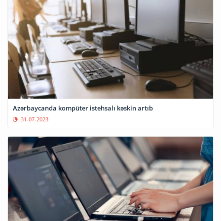
Azərbaycanda kompüter istehsalı kəskin artıb
31-07-2023