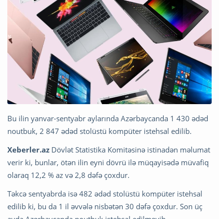
Bu ilin yanvar-sentyabr aylarında Azərbaycanda 1 430 ədəd
noutbuk, 2 847 ədəd stolüstü kompüter istehsal edilib.
Xeberler.az
Dövlət Statistika Komitəsinə istinadən məlumat
verir ki, bunlar, ötən ilin eyni dövrü ilə müqayisədə müvafiq
olaraq 12,2 % az və 2,8 dəfə çoxdur.
Təkcə sentyabrda isə 482 ədəd stolüstü kompüter istehsal
edilib ki, bu da 1 il əvvələ nisbətən 30 dəfə çoxdur. Son üç