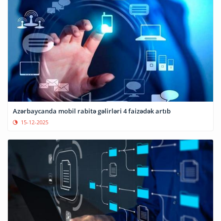
Azərbaycanda mobil rabitə gəlirləri 4 faizədək artıb
15-12-2025