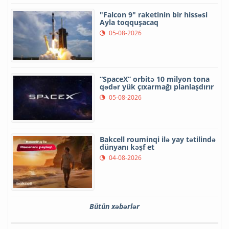
"Falcon 9" raketinin bir hissəsi
Ayla toqquşacaq
05-08-2026
“SpaceX” orbitə 10 milyon tona
qədər yük çıxarmağı planlaşdırır
05-08-2026
Bakcell rouminqi ilə yay tətilində
dünyanı kəşf et
04-08-2026
Bütün xəbərlər