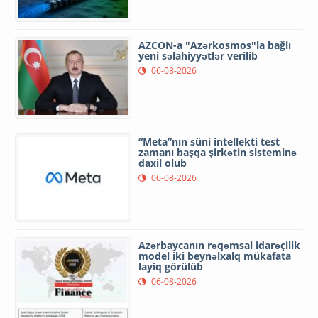
AZCON-a "Azərkosmos"la bağlı
yeni səlahiyyətlər verilib
06-08-2026
“Meta”nın süni intellekti test
zamanı başqa şirkətin sisteminə
daxil olub
06-08-2026
Azərbaycanın rəqəmsal idarəçilik
model iki beynəlxalq mükafata
layiq görülüb
06-08-2026