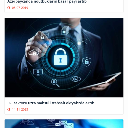
Azərbaycanda noutbukların bazar payı artıb
03-07-2019
İKT sektoru üzrə məhsul istehsalı oktyabrda artıb
14-11-2025