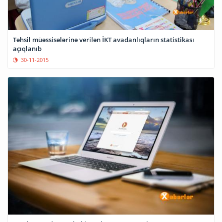
Təhsil müəssisələrinə verilən İKT avadanlıqların statistikası
açıqlanıb
30-11-2015