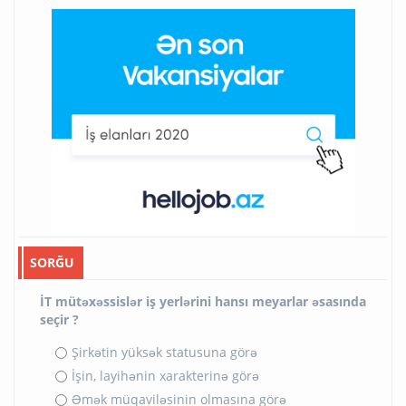
SORĞU
İT mütəxəssislər iş yerlərini hansı meyarlar əsasında
seçir ?
Şirkətin yüksək statusuna görə
İşin, layihənin xarakterinə görə
Əmək müqaviləsinin olmasına görə