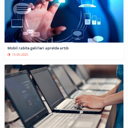
Mobil rabitə gəlirləri apreldə artıb
15-05-2025