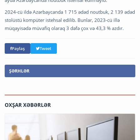
ayda Azərbaycanda noutbuk istehsal edilməyib.
2024-cü ildə Azərbaycanda 1 715 ədəd noutbuk, 2 139 ədəd
stolüstü kompüter istehsal edilib. Bunlar, 2023-cü illə
müqayisədə müvafiq olaraq 3 dəfə çox və 43,3 % azdır.
Paylaş
Tweet
ŞƏRHLƏR
OXŞAR XƏBƏRLƏR