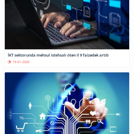
İKT sektorunda məhsul istehsalı ötən il 9 faizədək artıb
19-01-2026