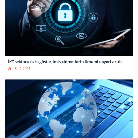
İKT sektoru üzrə göstərilmiş xidmətlərin ümumi dəyəri artıb
15-12-2025