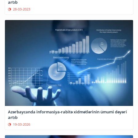
artıb
28-03-2023
Azərbaycanda informasiya-rabitə xidmətlərinin ümumi dəyəri
artıb
19-03-2026