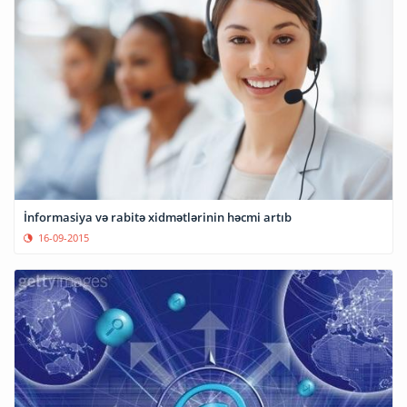
İnformasiya və rabitə xidmətlərinin həcmi artıb
16-09-2015