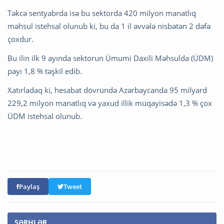
Təkcə sentyabrda isə bu sektorda 420 milyon manatlıq
məhsul istehsal olunub ki, bu da 1 il əvvələ nisbətən 2 dəfə
çoxdur.
Bu ilin ilk 9 ayında sektorun Ümumi Daxili Məhsulda (ÜDM)
payı 1,8 % təşkil edib.
Xatırladaq ki, hesabat dövründə Azərbaycanda 95 milyard
229,2 milyon manatlıq və yaxud illik müqayisədə 1,3 % çox
ÜDM istehsal olunub.
Paylaş
Tweet
ŞƏRHLƏR