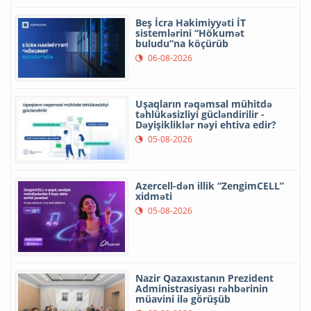
Beş İcra Hakimiyyəti İT
sistemlərini “Hökumət
buludu”na köçürüb
06-08-2026
Uşaqların rəqəmsal mühitdə
təhlükəsizliyi gücləndirilir -
Dəyişikliklər nəyi ehtiva edir?
05-08-2026
Azercell-dən illik “ZengimCELL”
xidməti
05-08-2026
Nazir Qazaxıstanın Prezident
Administrasiyası rəhbərinin
müavini ilə görüşüb