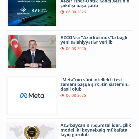
Xəzər Fiber-Optik Kabel Xəttinin
çəkilişi başa çatıb
06-08-2026
AZCON-a "Azərkosmos"la bağlı
yeni səlahiyyətlər verilib
06-08-2026
“Meta”nın süni intellekti test
zamanı başqa şirkətin sisteminə
daxil olub
06-08-2026
Azərbaycanın rəqəmsal idarəçilik
model iki beynəlxalq mükafata
layiq görülüb