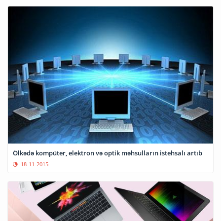
Ölkədə kompüter, elektron və optik məhsulların istehsalı artıb
18-11-2015