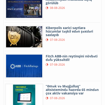
görülüb
08-08-2026
Kiberpolis xarici saytlara
hücumlar təşkil edən şəxsləri
saxlayıb
07-08-2026
Fitch ABB-nin reytinqini növbəti
dəfə yüksəltdi!
07-08-2026
“Əmək və Məşğulluq”
altsistemində hazırda 65 mindən
çox aktiv vakansiya var
07-08-2026