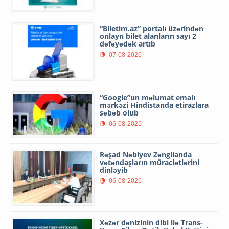
“Biletim.az” portalı üzərindən
onlayn bilet alanların sayı 2
dəfəyədək artıb
07-08-2026
“Google”un məlumat emalı
mərkəzi Hindistanda etirazlara
səbəb olub
06-08-2026
Rəşad Nəbiyev Zəngilanda
vətəndaşların müraciətlərini
dinləyib
06-08-2026
Xəzər dənizinin dibi ilə Trans-