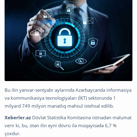
Bu ilin yanvar-sentyabr aylarında Azərbaycanda informasiya
və kommunikasiya texnologiyaları (İKT) sektorunda 1
milyard 749 milyon manatlıq məhsul istehsal edilib.
Xeberler.az
Dövlət Statistika Komitəsinə istinadən məlumat
verir ki, bu, ötən ilin eyni dövrü ilə müqayisədə 6,7 %
çoxdur.