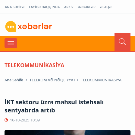
ANA SƏHİFƏ
LAYİHƏ HAQQINDA
ARXİV
XƏBƏRLƏR
ƏLAQƏ
TELEKOMMUNİKASİYA
Ana Səhifə
TELEKOM VƏ NƏQLİYYAT
TELEKOMMUNİKASİYA
İKT sektoru üzrə məhsul istehsalı
sentyabrda artıb
16-10-2025
10:39