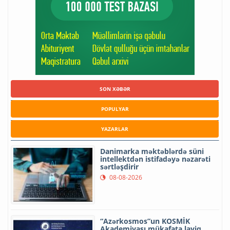
SON XƏBƏR
POPULYAR
YAZARLAR
Danimarka məktəblərdə süni
intellektdən istifadəyə nəzarəti
sərtləşdirir
08-08-2026
“Azərkosmos”un KOSMİK
Akademiyası mükafata layiq