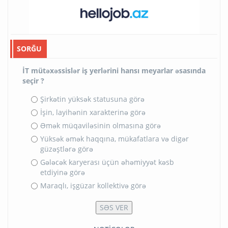
SORĞU
İT mütəxəssislər iş yerlərini hansı meyarlar əsasında
seçir ?
Şirkətin yüksək statusuna görə
İşin, layihənin xarakterinə görə
Əmək müqaviləsinin olmasına görə
Yüksək əmək haqqına, mükafatlara və digər
güzəştlərə görə
Gələcək karyerası üçün əhəmiyyət kəsb
etdiyinə görə
Maraqlı, işgüzar kollektivə görə