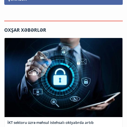
OXŞAR XƏBƏRLƏR
İKT sektoru üzrə məhsul istehsalı oktyabrda artıb