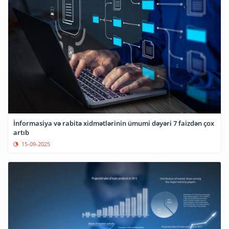
İnformasiya və rabitə xidmətlərinin ümumi dəyəri 7 faizdən çox
artıb
15-09-2025