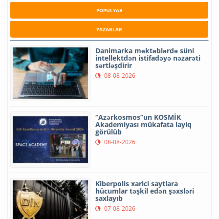
POPULYAR
YAZARLAR
Danimarka məktəblərdə süni
intellektdən istifadəyə nəzarəti
sərtləşdirir
08-08-2026
“Azərkosmos”un KOSMİK
Akademiyası mükafata layiq
görülüb
08-08-2026
Kiberpolis xarici saytlara
hücumlar təşkil edən şəxsləri
saxlayıb
07-08-2026