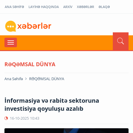
ANA SƏHİFƏ
LAYİHƏ HAQQINDA
ARXİV
XƏBƏRLƏR
ƏLAQƏ
RƏQƏMSAL DÜNYA
Ana Səhifə
RƏQƏMSAL DÜNYA
İnformasiya və rabitə sektoruna
investisiya qoyuluşu azalıb
16-10-2025
10:43