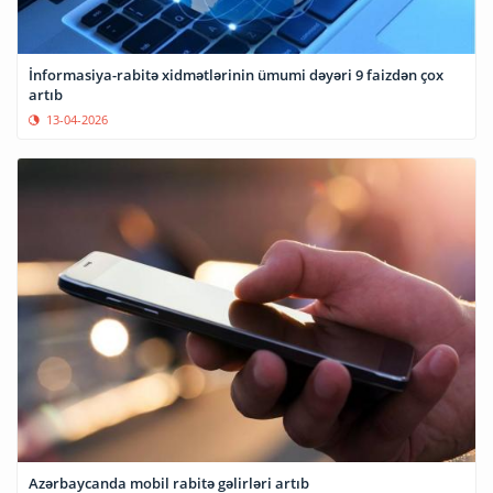
İnformasiya-rabitə xidmətlərinin ümumi dəyəri 9 faizdən çox
artıb
13-04-2026
Azərbaycanda mobil rabitə gəlirləri artıb