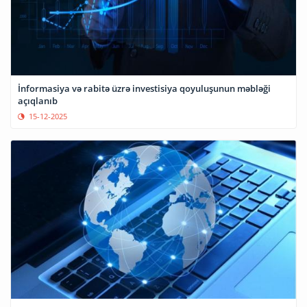
İnformasiya və rabitə üzrə investisiya qoyuluşunun məbləği
açıqlanıb
15-12-2025