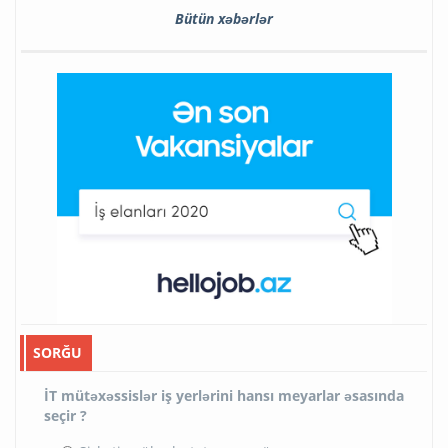
Bütün xəbərlər
SORĞU
İT mütəxəssislər iş yerlərini hansı meyarlar əsasında
seçir ?