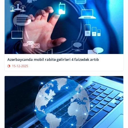
Azərbaycanda mobil rabitə gəlirləri 4 faizədək artıb
15-12-2025