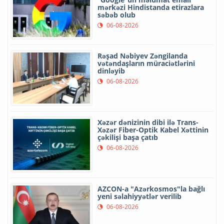
mərkəzi Hindistanda etirazlara
səbəb olub
06-08-2026
Rəşad Nəbiyev Zəngilanda
vətəndaşların müraciətlərini
dinləyib
06-08-2026
Xəzər dənizinin dibi ilə Trans-
Xəzər Fiber-Optik Kabel Xəttinin
çəkilişi başa çatıb
06-08-2026
AZCON-a "Azərkosmos"la bağlı
yeni səlahiyyətlər verilib
06-08-2026