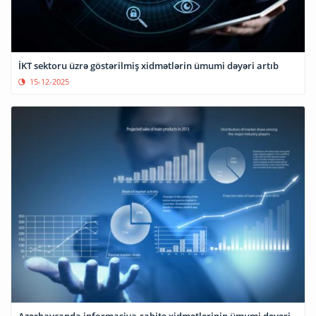
İKT sektoru üzrə göstərilmiş xidmətlərin ümumi dəyəri artıb
15-12-2025
Azərbaycanda informasiya-rabitə xidmətlərinin ümumi dəyəri