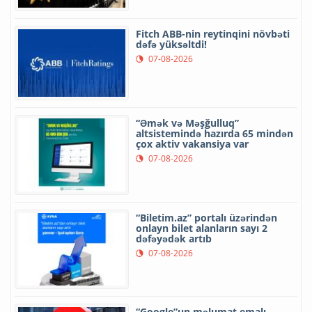
Fitch ABB-nin reytinqini növbəti
dəfə yüksəltdi!
07-08-2026
“Əmək və Məşğulluq”
altsistemində hazırda 65 mindən
çox aktiv vakansiya var
07-08-2026
“Biletim.az” portalı üzərindən
onlayn bilet alanların sayı 2
dəfəyədək artıb
07-08-2026
“Google”un məlumat emalı