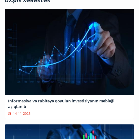
OXŞAR XƏBƏRLƏR
İnformasiya və rabitəyə qoyulan investisiyanın məbləği
açıqlanıb
14-11-2025