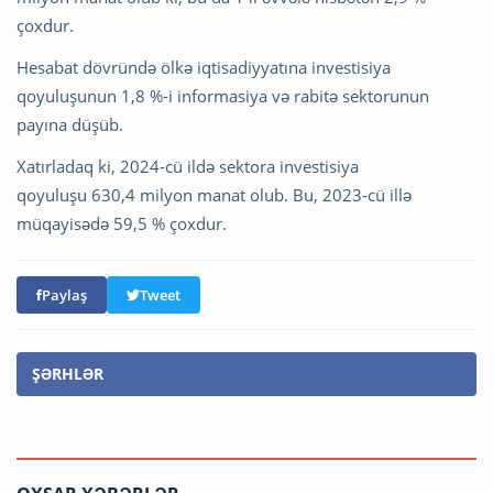
çoxdur.
Hesabat dövründə ölkə iqtisadiyyatına investisiya
qoyuluşunun 1,8 %-i informasiya və rabitə sektorunun
payına düşüb.
Xatırladaq ki, 2024-cü ildə sektora investisiya
qoyuluşu 630,4 milyon manat olub. Bu, 2023-cü illə
müqayisədə 59,5 % çoxdur.
Paylaş
Tweet
ŞƏRHLƏR