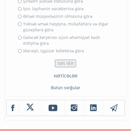
Şirkətin yüksək statusuna görə
İşin, layihənin xarakterinə görə
Əmək müqaviləsinin olmasına görə
Yüksək əmək haqqına, mükafatlara və digər
güzəştlərə görə
Gələcək karyerası üçün əhəmiyyət kəsb
etdiyinə görə
Maraqlı, işgüzar kollektivə görə
NƏTİCƏLƏR
Bütün sorğular