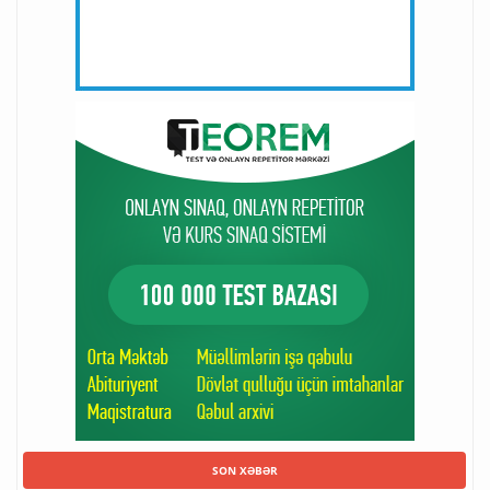
SON XƏBƏR