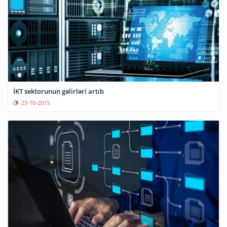
İKT sektorunun gəlirləri artıb
23-10-2015