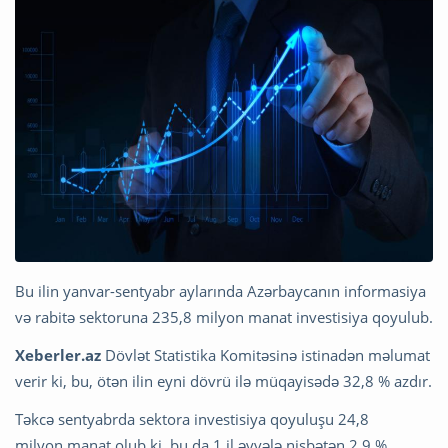
Bu ilin yanvar-sentyabr aylarında Azərbaycanın informasiya
və rabitə sektoruna 235,8 milyon manat investisiya qoyulub.
Xeberler.az
Dövlət Statistika Komitəsinə istinadən məlumat
verir ki, bu, ötən ilin eyni dövrü ilə müqayisədə 32,8 % azdır.
Təkcə sentyabrda sektora investisiya qoyuluşu 24,8
milyon manat olub ki, bu da 1 il əvvələ nisbətən 2,9 %