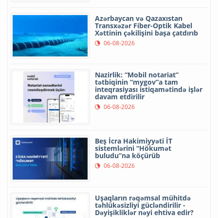
Azərbaycan və Qazaxıstan
Transxəzər Fiber-Optik Kabel
Xəttinin çəkilişini başa çatdırıb
06-08-2026
Nazirlik: “Mobil notariat”
tətbiqinin “mygov”a tam
inteqrasiyası istiqamətində işlər
davam etdirilir
06-08-2026
Beş İcra Hakimiyyəti İT
sistemlərini “Hökumət
buludu”na köçürüb
06-08-2026
Uşaqların rəqəmsal mühitdə
təhlükəsizliyi gücləndirilir -
Dəyişikliklər nəyi ehtiva edir?