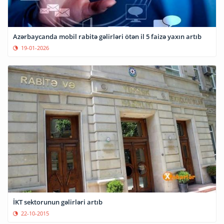
Azərbaycanda mobil rabitə gəlirləri ötən il 5 faizə yaxın artıb
19-01-2026
İKT sektorunun gəlirləri artıb
22-10-2015