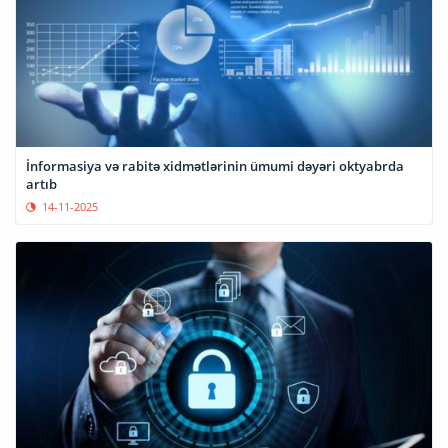
İnformasiya və rabitə xidmətlərinin ümumi dəyəri oktyabrda
artıb
14-11-2025