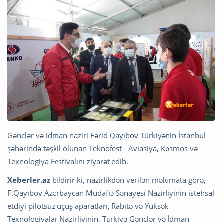
Gənclər və idman naziri Fərid Qayıbov Türkiyənin İstanbul
şəhərində təşkil olunan Teknofest - Aviasiya, Kosmos və
Texnologiya Festivalını ziyarət edib.
Xeberler.az
bildirir ki, nazirlikdən verilən məlumata görə,
F.Qayıbov Azərbaycan Müdafiə Sənayesi Nazirliyinin istehsal
etdiyi pilotsuz uçuş aparatları, Rabitə və Yüksək
Texnologiyalar Nazirliyinin, Türkiyə Gənclər və İdman