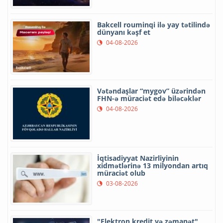
Bakcell rouminqi ilə yay tətilində
dünyanı kəşf et
04-08-2026
Vətəndaşlar “mygov” üzərindən
FHN-ə müraciət edə biləcəklər
04-08-2026
İqtisadiyyat Nazirliyinin
xidmətlərinə 13 milyondan artıq
müraciət olub
03-08-2026
"Elektron kredit və zəmanət"