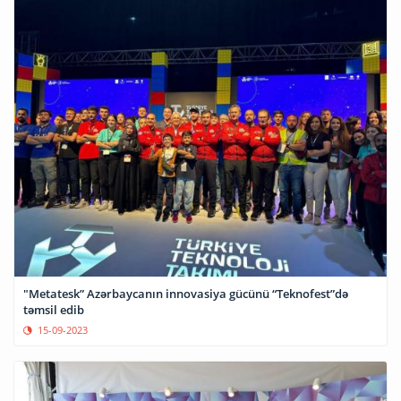
"Metatesk” Azərbaycanın innovasiya gücünü “Teknofest”də
təmsil edib
15-09-2023