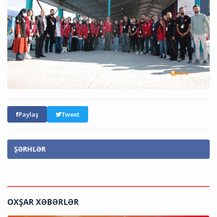
Paylaş
Tweet
ŞƏRHLƏR
OXŞAR XƏBƏRLƏR