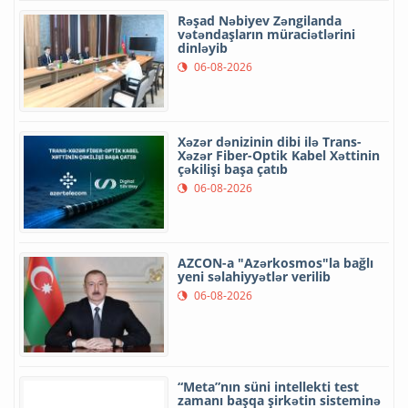
Rəşad Nəbiyev Zəngilanda
vətəndaşların müraciətlərini
dinləyib
06-08-2026
Xəzər dənizinin dibi ilə Trans-
Xəzər Fiber-Optik Kabel Xəttinin
çəkilişi başa çatıb
06-08-2026
AZCON-a "Azərkosmos"la bağlı
yeni səlahiyyətlər verilib
06-08-2026
“Meta”nın süni intellekti test
zamanı başqa şirkətin sisteminə