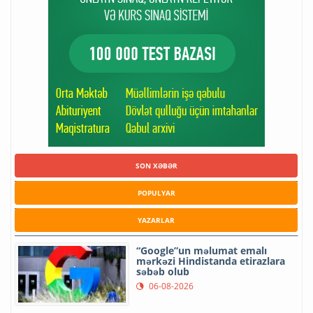
SON XƏBƏR
POPULYAR
YAZARLAR
“Google”un məlumat emalı
mərkəzi Hindistanda etirazlara
səbəb olub
06-08-2026