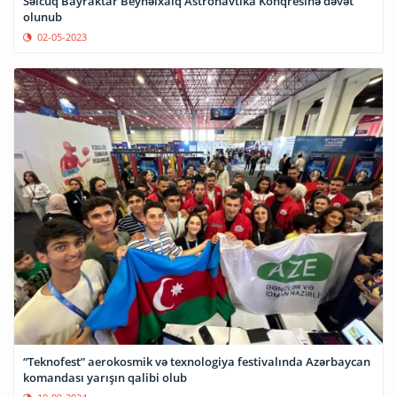
Səlcuq Bayraktar Beynəlxalq Astronavtika Konqresinə dəvət
olunub
02-05-2023
“Teknofest” aerokosmik və texnologiya festivalında Azərbaycan
komandası yarışın qalibi olub