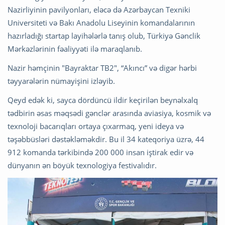
Nazirliyinin pavilyonları, eləcə də Azərbaycan Texniki
Universiteti və Bakı Anadolu Liseyinin komandalarının
hazırladığı startap layihələrlə tanış olub, Türkiyə Gənclik
Mərkəzlərinin fəaliyyəti ilə maraqlanıb.
Nazir həmçinin "Bayraktar TB2", “Akıncı” və digər hərbi
təyyarələrin nümayişini izləyib.
Qeyd edək ki, sayca dördüncü ildir keçirilən beynəlxalq
tədbirin əsas məqsədi gənclər arasında aviasiya, kosmik və
texnoloji bacarıqları ortaya çıxarmaq, yeni ideya və
təşəbbüsləri dəstəkləməkdir. Bu il 34 kateqoriya üzrə, 44
912 komanda tərkibində 200 000 insan iştirak edir və
dünyanın ən böyük texnologiya festivalıdır.