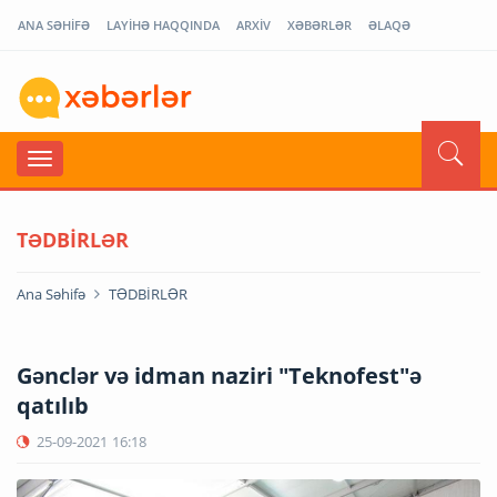
ANA SƏHİFƏ
LAYİHƏ HAQQINDA
ARXİV
XƏBƏRLƏR
ƏLAQƏ
TƏDBİRLƏR
Ana Səhifə
TƏDBİRLƏR
Gənclər və idman naziri "Teknofest"ə
qatılıb
25-09-2021
16:18