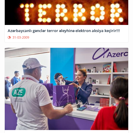
Azərbaycanlı gənclər terror əleyhinə elektron aksiya keçirir!!!
31-03-2009