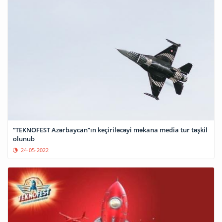
“TEKNOFEST Azərbaycan”ın keçiriləcəyi məkana media tur təşkil
olunub
24-05-2022