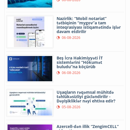
Nazirlik: “Mobil notariat”
tətbiqinin “mygov”a tam
inteqrasiyası istiqamətində işlər
davam etdirilir
06-08-2026
Beş İcra Hakimiyyəti İT
sistemlərini “Hökumət
buludu”na köçürüb
06-08-2026
Uşaqların rəqəmsal mühitdə
təhlükəsizliyi gücləndirilir -
Dəyişikliklər nəyi ehtiva edir?
05-08-2026
Azercell-dən illik “ZengimCELL”