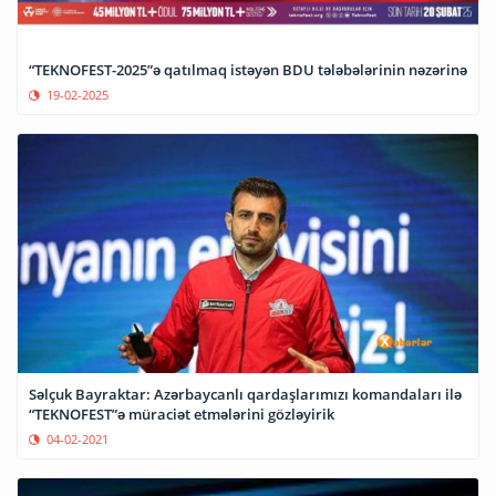
“TEKNOFEST-2025”ə qatılmaq istəyən BDU tələbələrinin nəzərinə
19-02-2025
Səlçuk Bayraktar: Azərbaycanlı qardaşlarımızı komandaları ilə
“TEKNOFEST”ə müraciət etmələrini gözləyirik
04-02-2021