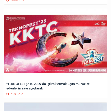
19-09-2024
“TEKNOFEST ŞKTC 2025”də iştirak etmək üçün müraciət
edənlərin sayı açıqlanıb
25-03-2025