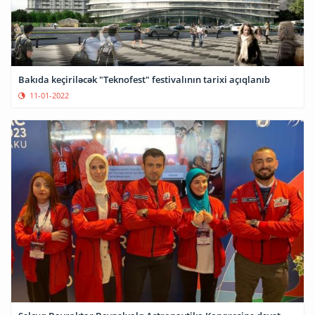
Bakıda keçiriləcək "Teknofest" festivalının tarixi açıqlanıb
11-01-2022