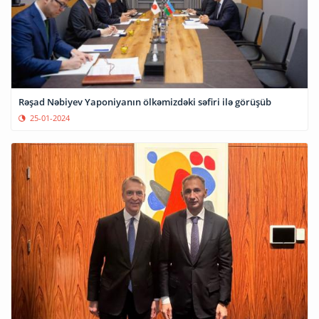
Rəşad Nəbiyev Yaponiyanın ölkəmizdəki səfiri ilə görüşüb
25-01-2024