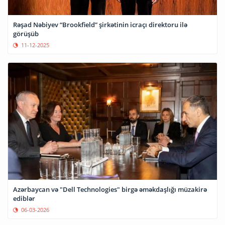
Rəşad Nəbiyev “Brookfield” şirkətinin icraçı direktoru ilə
görüşüb
11-12-2025
Azərbaycan və "Dell Technologies" birgə əməkdaşlığı müzakirə
ediblər
06-03-2026