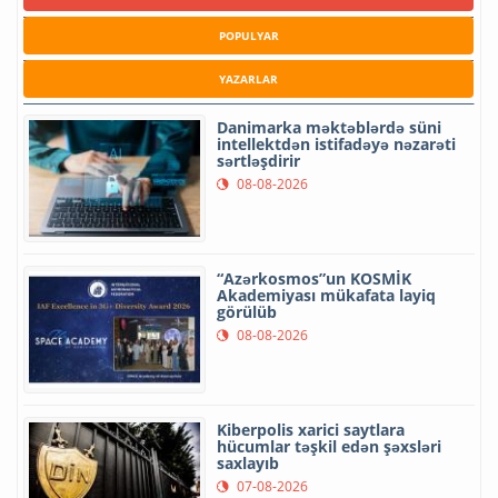
POPULYAR
YAZARLAR
Danimarka məktəblərdə süni
intellektdən istifadəyə nəzarəti
sərtləşdirir
08-08-2026
“Azərkosmos”un KOSMİK
Akademiyası mükafata layiq
görülüb
08-08-2026
Kiberpolis xarici saytlara
hücumlar təşkil edən şəxsləri
saxlayıb
07-08-2026