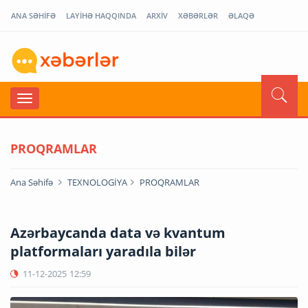
ANA SƏHİFƏ
LAYİHƏ HAQQINDA
ARXİV
XƏBƏRLƏR
ƏLAQƏ
PROQRAMLAR
Ana Səhifə
TEXNOLOGİYA
PROQRAMLAR
Azərbaycanda data və kvantum
platformaları yaradıla bilər
11-12-2025
12:59