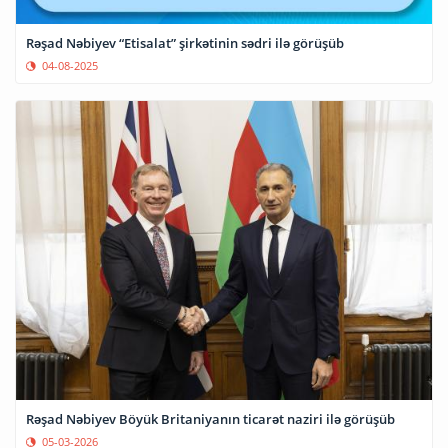
Rəşad Nəbiyev “Etisalat” şirkətinin sədri ilə görüşüb
04-08-2025
Rəşad Nəbiyev Böyük Britaniyanın ticarət naziri ilə görüşüb
05-03-2026