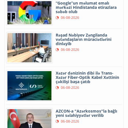
“Google”un məlumat emalı
mərkəzi Hindistanda etirazlara
səbəb olub
06-08-2026
Rəşad Nəbiyev Zəngilanda
vətəndaşların müraciətlərini
dinləyib
06-08-2026
Xəzər dənizinin dibi ilə Trans-
Xəzər Fiber-Optik Kabel Xəttinin
çəkilişi başa çatıb
06-08-2026
AZCON-a "Azərkosmos"la bağlı
yeni səlahiyyətlər verilib
06-08-2026