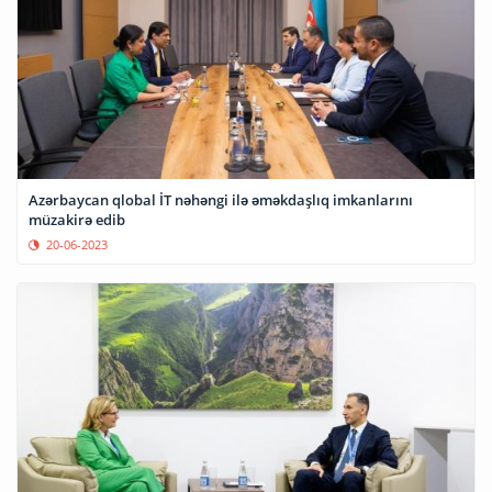
Azərbaycan qlobal İT nəhəngi ilə əməkdaşlıq imkanlarını
müzakirə edib
20-06-2023