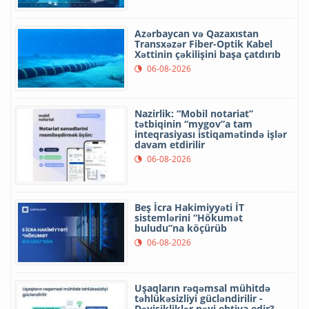
Azərbaycan və Qazaxıstan
Transxəzər Fiber-Optik Kabel
Xəttinin çəkilişini başa çatdırıb
06-08-2026
Nazirlik: “Mobil notariat”
tətbiqinin “mygov”a tam
inteqrasiyası istiqamətində işlər
davam etdirilir
06-08-2026
Beş İcra Hakimiyyəti İT
sistemlərini “Hökumət
buludu”na köçürüb
06-08-2026
Uşaqların rəqəmsal mühitdə
təhlükəsizliyi gücləndirilir -
Dəyişikliklər nəyi ehtiva edir?