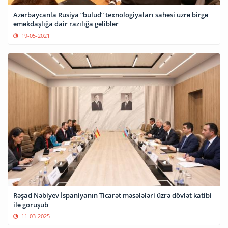
Azərbaycanla Rusiya “bulud” texnologiyaları sahəsi üzrə birgə
əməkdaşlığa dair razılığa gəliblər
19-05-2021
Rəşad Nəbiyev İspaniyanın Ticarət məsələləri üzrə dövlət katibi
ilə görüşüb
11-03-2025