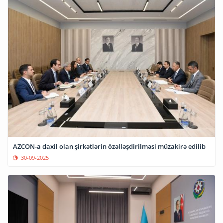
AZCON-a daxil olan şirkətlərin özəlləşdirilməsi müzakirə edilib
30-09-2025