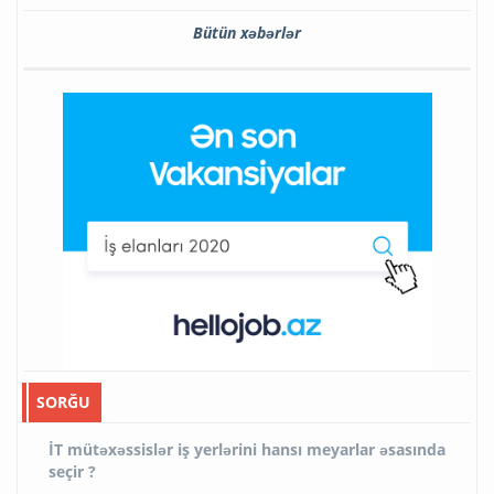
Bütün xəbərlər
SORĞU
İT mütəxəssislər iş yerlərini hansı meyarlar əsasında
seçir ?