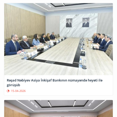
Rəşad Nəbiyev Asiya İnkişaf Bankının nümayəndə heyəti ilə
görüşüb
15-04-2026