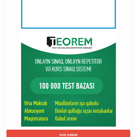
SON XƏBƏR