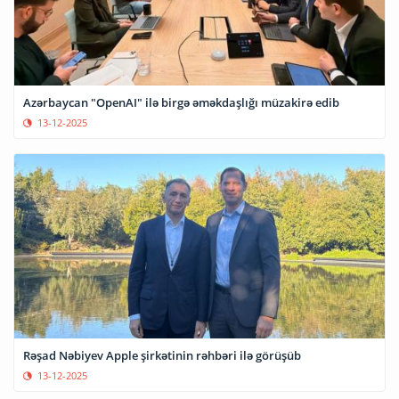
Azərbaycan "OpenAI" ilə birgə əməkdaşlığı müzakirə edib
13-12-2025
Rəşad Nəbiyev Apple şirkətinin rəhbəri ilə görüşüb
13-12-2025