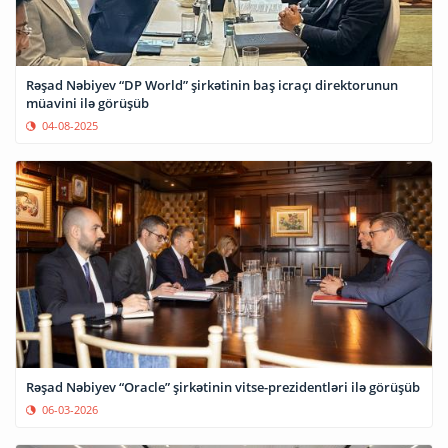
Rəşad Nəbiyev “DP World” şirkətinin baş icraçı direktorunun
müavini ilə görüşüb
04-08-2025
Rəşad Nəbiyev “Oracle” şirkətinin vitse-prezidentləri ilə görüşüb
06-03-2026