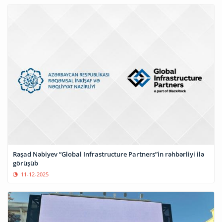
Rəşad Nəbiyev “Global Infrastructure Partners”in rəhbərliyi ilə
görüşüb
11-12-2025