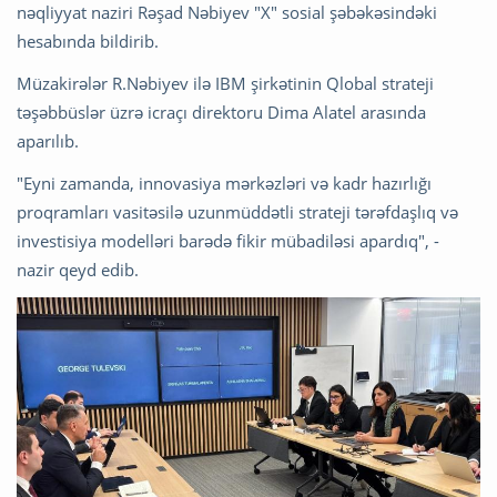
nəqliyyat naziri Rəşad Nəbiyev "X" sosial şəbəkəsindəki
hesabında bildirib.
Müzakirələr R.Nəbiyev ilə IBM şirkətinin Qlobal strateji
təşəbbüslər üzrə icraçı direktoru Dima Alatel arasında
aparılıb.
"Eyni zamanda, innovasiya mərkəzləri və kadr hazırlığı
proqramları vasitəsilə uzunmüddətli strateji tərəfdaşlıq və
investisiya modelləri barədə fikir mübadiləsi apardıq", -
nazir qeyd edib.