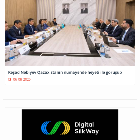
Rəşad Nəbiyev Qazaxıstanın nümayəndə heyəti ilə görüşüb
06-08-2025