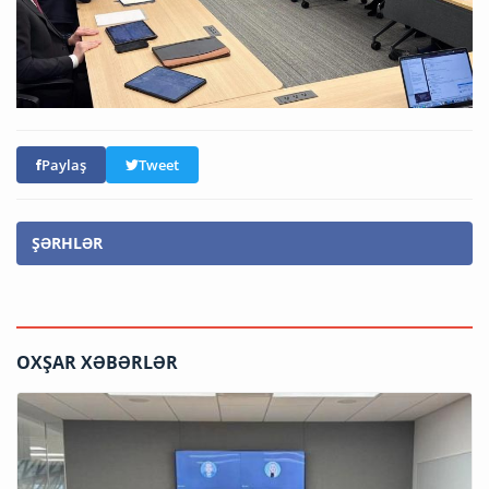
Paylaş
Tweet
ŞƏRHLƏR
OXŞAR XƏBƏRLƏR