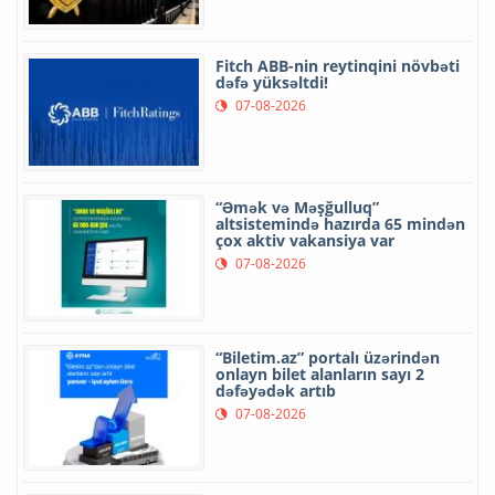
Fitch ABB-nin reytinqini növbəti
dəfə yüksəltdi!
07-08-2026
“Əmək və Məşğulluq”
altsistemində hazırda 65 mindən
çox aktiv vakansiya var
07-08-2026
“Biletim.az” portalı üzərindən
onlayn bilet alanların sayı 2
dəfəyədək artıb
07-08-2026