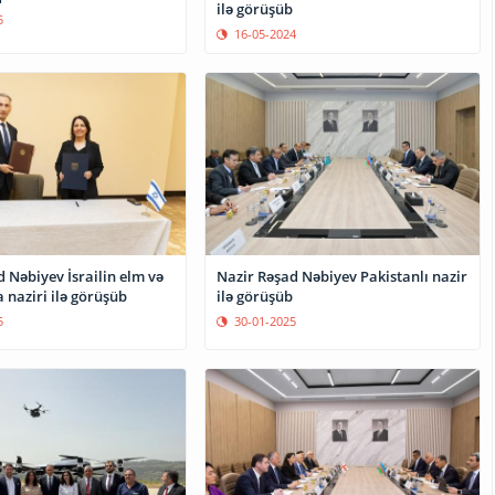
ilə görüşüb
5
16-05-2024
 Nəbiyev İsrailin elm və
Nazir Rəşad Nəbiyev Pakistanlı nazir
 naziri ilə görüşüb
ilə görüşüb
5
30-01-2025