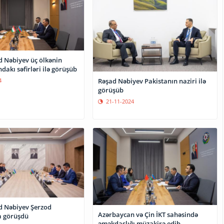
d Nəbiyev üç ölkənin
akı səfirləri ilə görüşüb
Rəşad Nəbiyev Pakistanın naziri ilə
4
görüşüb
21-11-2024
d Nəbiyev Şerzod
Azərbaycan və Çin İKT sahəsində
a görüşdü
əməkdaşlığı müzakirə edib