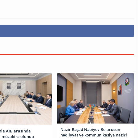
Nazir Rəşad Nəbiyev Belarusun
la AİB arasında
nəqliyyat və kommunikasiya naziri
 müzakirə olunub