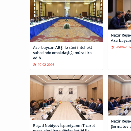
Nazir Rəşa
Azərbaycand
Azərbaycan ABŞ ilə süni intellekt
28-08-202
sahəsində əməkdaşlığı müzakirə
edib
10-02-2026
Nazir Rəşa
Rəşad Nəbiyev İspaniyanın Ticarət
Şermatovl
məsələləri üzrə dövlət katibi ilə