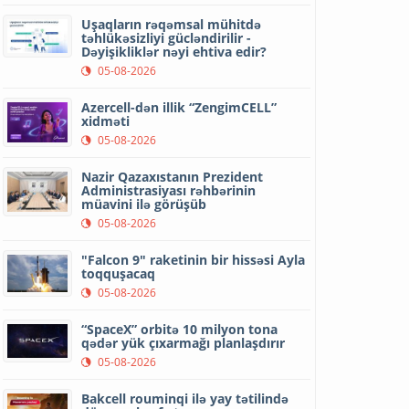
Uşaqların rəqəmsal mühitdə
təhlükəsizliyi gücləndirilir -
Dəyişikliklər nəyi ehtiva edir?
05-08-2026
Azercell-dən illik “ZengimCELL”
xidməti
05-08-2026
Nazir Qazaxıstanın Prezident
Administrasiyası rəhbərinin
müavini ilə görüşüb
05-08-2026
"Falcon 9" raketinin bir hissəsi Ayla
toqquşacaq
05-08-2026
“SpaceX” orbitə 10 milyon tona
qədər yük çıxarmağı planlaşdırır
05-08-2026
Bakcell rouminqi ilə yay tətilində