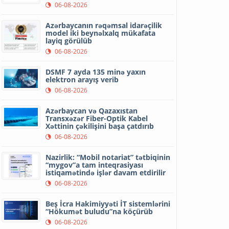
06-08-2026
Azərbaycanın rəqəmsal idarəçilik
model iki beynəlxalq mükafata
layiq görülüb
06-08-2026
DSMF 7 ayda 135 minə yaxın
elektron arayış verib
06-08-2026
Azərbaycan və Qazaxıstan
Transxəzər Fiber-Optik Kabel
Xəttinin çəkilişini başa çatdırıb
06-08-2026
Nazirlik: “Mobil notariat” tətbiqinin
“mygov”a tam inteqrasiyası
istiqamətində işlər davam etdirilir
06-08-2026
Beş İcra Hakimiyyəti İT sistemlərini
“Hökumət buludu”na köçürüb
06-08-2026