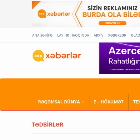
ANA SƏHİFƏ
LAYİHƏ HAQQINDA
ARXİV
XƏBƏRLƏR
ƏLA
RƏQƏMSAL DÜNYA
E - HÖKUMƏT
TE
TƏDBİRLƏR