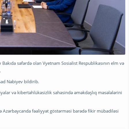
v Bakıda səfərdə olan Vyetnam Sosialist Respublikasının elm və
.
ad Nəbiyev bildirib.
iyalar və kibertəhlükəsizlik sahəsində əməkdaşlıq məsələlərini
ə Azərbaycanda fəaliyyət göstərməsi barədə fikir mübadiləsi