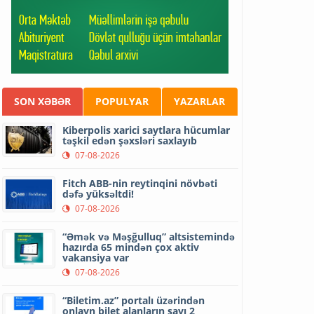
SON XƏBƏR
POPULYAR
YAZARLAR
Kiberpolis xarici saytlara hücumlar
təşkil edən şəxsləri saxlayıb
07-08-2026
Fitch ABB-nin reytinqini növbəti
dəfə yüksəltdi!
07-08-2026
“Əmək və Məşğulluq” altsistemində
hazırda 65 mindən çox aktiv
vakansiya var
07-08-2026
“Biletim.az” portalı üzərindən
onlayn bilet alanların sayı 2