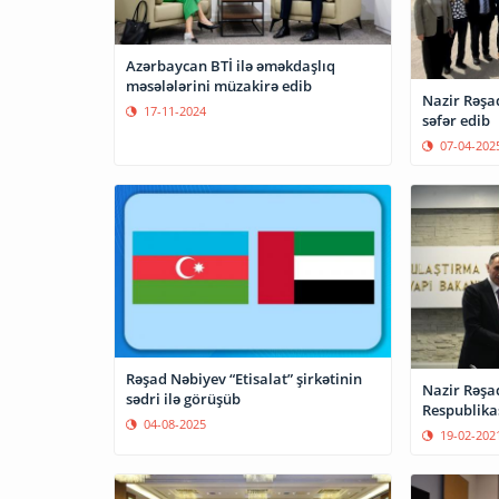
Azərbaycan BTİ ilə əməkdaşlıq
məsələlərini müzakirə edib
Nazir Rəşad
17-11-2024
səfər edib
07-04-202
Rəşad Nəbiyev “Etisalat” şirkətinin
Nazir Rəşa
sədri ilə görüşüb
Respublikas
04-08-2025
19-02-202