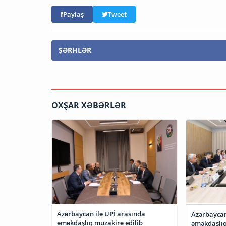
Paylaş
Tweet
ŞƏRHLƏR
OXŞAR XƏBƏRLƏR
Azərbaycan ilə UPİ arasında
Azərbaycan
əməkdaşlıq müzakirə edilib
əməkdaşlıq