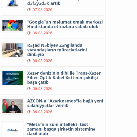
dəfəyədək artıb
07-08-2026
“Google”un məlumat emalı mərkəzi
Hindistanda etirazlara səbəb olub
06-08-2026
Rəşad Nəbiyev Zəngilanda
vətəndaşların müraciətlərini
dinləyib
06-08-2026
Xəzər dənizinin dibi ilə Trans-Xəzər
Fiber-Optik Kabel Xəttinin çəkilişi
başa çatıb
06-08-2026
AZCON-a "Azərkosmos"la bağlı yeni
səlahiyyətlər verilib
06-08-2026
“Meta”nın süni intellekti test
zamanı başqa şirkətin sisteminə
daxil olub