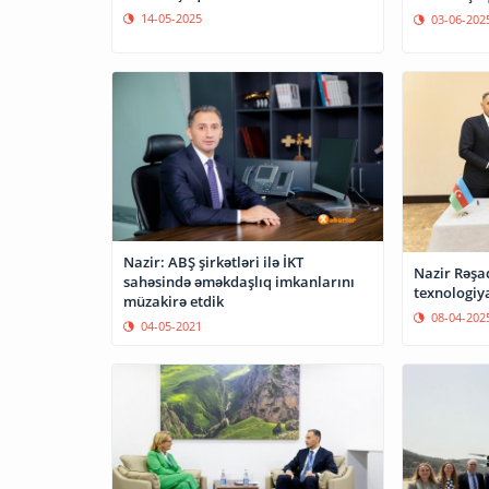
14-05-2025
03-06-202
Nazir: ABŞ şirkətləri ilə İKT
Nazir Rəşad
sahəsində əməkdaşlıq imkanlarını
texnologiya
müzakirə etdik
08-04-202
04-05-2021