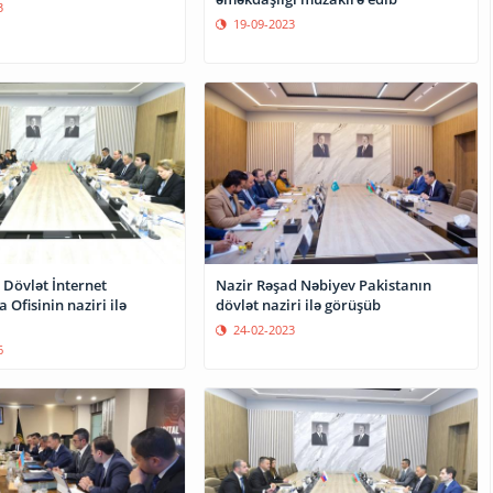
3
19-09-2023
 Dövlət İnternet
Nazir Rəşad Nəbiyev Pakistanın
 Ofisinin naziri ilə
dövlət naziri ilə görüşüb
24-02-2023
6