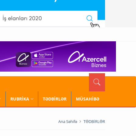
RUBRİKA
TƏDBİRLƏR
MÜSAHİBƏ
Ana Səhifə
TƏDBİRLƏR