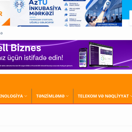
QƏ
XNOLOGİYA
TƏNZİMLƏMƏ
TELEKOM VƏ NƏQLİYYAT