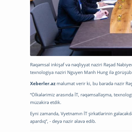
Rəqəmsal inkişaf və nəqliyyat naziri Rəşad Nəbiye
texnologiya naziri Nguyen Manh Hung ilə görüşüb
Xeberler.az
məlumat verir ki, bu barədə nazir Rəş
“Ölkələrimiz arasında İT, rəqəmsallaşma, texnolog
müzakirə etdik.
Eyni zamanda, Vyetnamın İT şirkətlərinin gələcəkd
apardıq”, - deyə nazir əlavə edib.