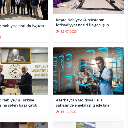
Rəşad Nəbiyev Gürcüstanın
iqtisadiyyat naziri ilə görüşüb
 Nəbiyev İsraildə işgüzar
12-07-2025
5
Azərbaycan Moldova ilə İT
d Nəbiyevin Türkiyə
sahəsində əməkdaşlıq edə bilər
ına səfəri başa çatıb
16-12-2022
1