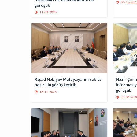
01-12-202
görüşüb
11-03-2025
Rəşad Nəbiyev Malayziyanın rabitə
Nazir Çinin
naziri ilə görüş keçirib
İnformasiya
görüşüb
18-11-2025
23-04-202