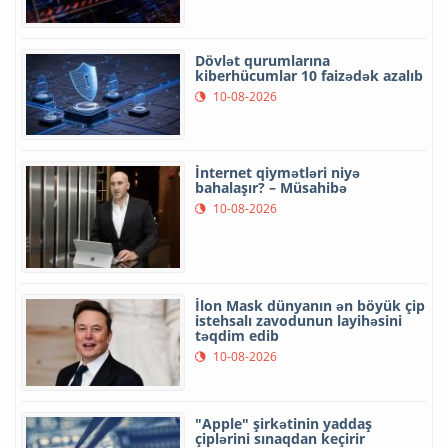
Dövlət qurumlarına
kiberhücumlar 10 faizədək azalıb
10-08-2026
İnternet qiymətləri niyə
bahalaşır? – Müsahibə
10-08-2026
İlon Mask dünyanın ən böyük çip
istehsalı zavodunun layihəsini
təqdim edib
10-08-2026
"Apple" şirkətinin yaddaş
çiplərini sınaqdan keçirir