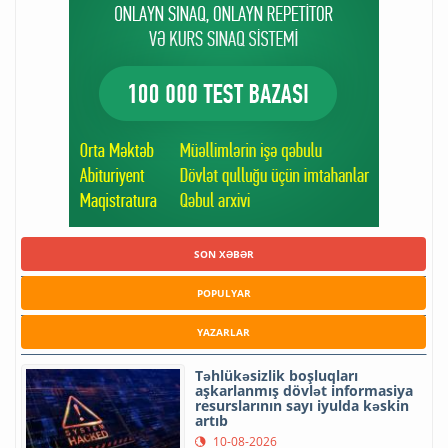
SON XƏBƏR
POPULYAR
YAZARLAR
Təhlükəsizlik boşluqları
aşkarlanmış dövlət informasiya
resurslarının sayı iyulda kəskin
artıb
10-08-2026