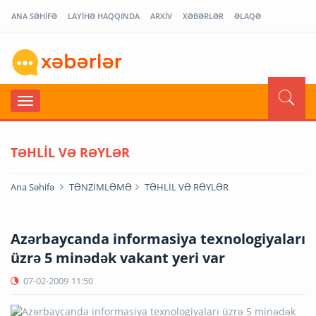
ANA SƏHİFƏ
LAYİHƏ HAQQINDA
ARXİV
XƏBƏRLƏR
ƏLAQƏ
TƏHLİL VƏ RƏYLƏR
Ana Səhifə
TƏNZİMLƏMƏ
TƏHLİL VƏ RƏYLƏR
Azərbaycanda informasiya texnologiyaları
üzrə 5 minədək vakant yeri var
07-02-2009
11:50