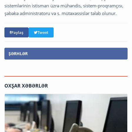
sistemlərinin istismarı üzrə mühəndis, sistem-proqramçısı,
şəbəkə administratoru və s. mütəxəssislər tələb olunur.
Paylaş
Tweet
ŞƏRHLƏR
OXŞAR XƏBƏRLƏR