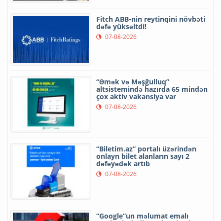
Fitch ABB-nin reytinqini növbəti
dəfə yüksəltdi!
07-08-2026
“Əmək və Məşğulluq”
altsistemində hazırda 65 mindən
çox aktiv vakansiya var
07-08-2026
“Biletim.az” portalı üzərindən
onlayn bilet alanların sayı 2
dəfəyədək artıb
07-08-2026
“Google”un məlumat emalı