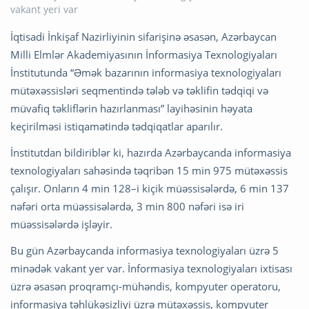
İqtisadi İnkişaf Nazirliyinin sifarişinə əsasən, Azərbaycan
Milli Elmlər Akademiyasının İnformasiya Texnologiyaları
İnstitutunda “Əmək bazarının informasiya texnologiyaları
mütəxəssisləri seqmentində tələb və təklifin tədqiqi və
müvafiq təkliflərin hazırlanması” layihəsinin həyata
keçirilməsi istiqamətində tədqiqatlar aparılır.
İnstitutdan bildiriblər ki, hazırda Azərbaycanda informasiya
texnologiyaları sahəsində təqribən 15 min 975 mütəxəssis
çalışır. Onların 4 min 128–i kiçik müəssisələrdə, 6 min 137
nəfəri orta müəssisələrdə, 3 min 800 nəfəri isə iri
müəssisələrdə işləyir.
Bu gün Azərbaycanda informasiya texnologiyaları üzrə 5
minədək vakant yer var. İnformasiya texnologiyaları ixtisası
üzrə əsasən proqramçı-mühəndis, kompyuter operatoru,
informasiya təhlükəsizliyi üzrə mütəxəssis, kompyuter