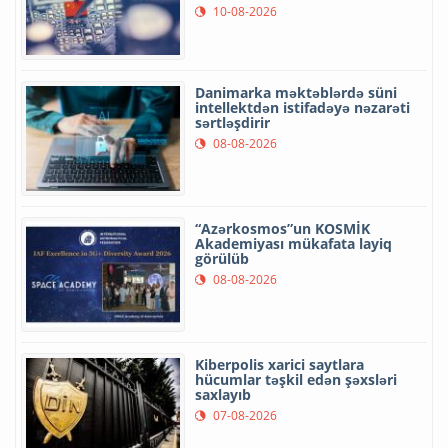
10-08-2026
Danimarka məktəblərdə süni
intellektdən istifadəyə nəzarəti
sərtləşdirir
08-08-2026
“Azərkosmos”un KOSMİK
Akademiyası mükafata layiq
görülüb
08-08-2026
Kiberpolis xarici saytlara
hücumlar təşkil edən şəxsləri
saxlayıb
07-08-2026