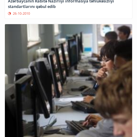
Azərbaycanın Rabitə Nazirliyi informasiya təhlükəsizliyi
standartlarını qəbul edib
26-10-2010