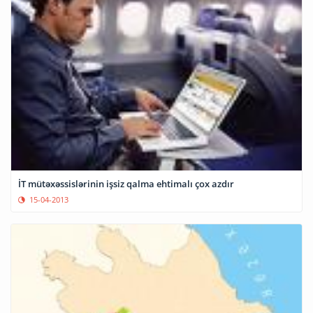
İT mütəxəssislərinin işsiz qalma ehtimalı çox azdır
15-04-2013