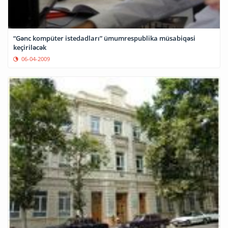
“Gənc kompüter istedadları” ümumrespublika müsabiqəsi
keçiriləcək
06-04-2009