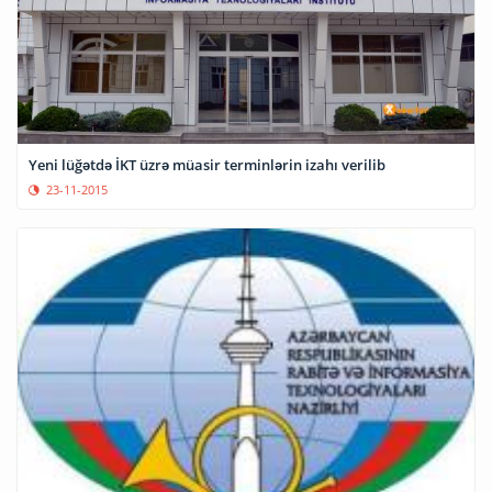
Yeni lüğətdə İKT üzrə müasir terminlərin izahı verilib
23-11-2015