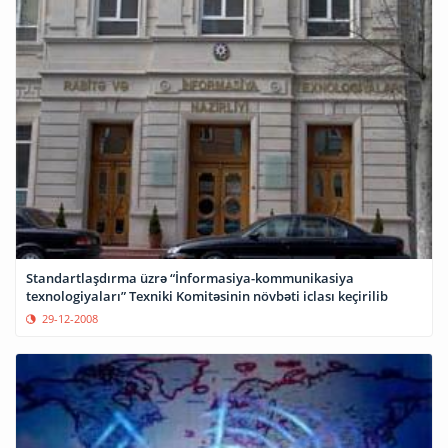
Standartlaşdırma üzrə “İnformasiya-kommunikasiya
texnologiyaları” Texniki Komitəsinin növbəti iclası keçirilib
29-12-2008