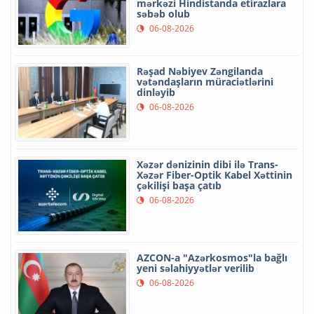
mərkəzi Hindistanda etirazlara
səbəb olub
06-08-2026
Rəşad Nəbiyev Zəngilanda
vətəndaşların müraciətlərini
dinləyib
06-08-2026
Xəzər dənizinin dibi ilə Trans-
Xəzər Fiber-Optik Kabel Xəttinin
çəkilişi başa çatıb
06-08-2026
AZCON-a "Azərkosmos"la bağlı
yeni səlahiyyətlər verilib
06-08-2026