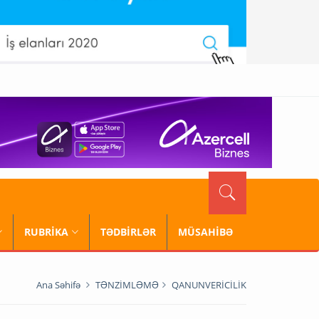
RUBRİKA
TƏDBİRLƏR
MÜSAHİBƏ
Ana Səhifə
TƏNZİMLƏMƏ
QANUNVERİCİLİK