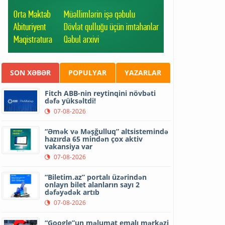
SON XƏBƏR
POPULYAR
YAZARLAR
Fitch ABB-nin reytinqini növbəti
dəfə yüksəltdi!
07-08-2026
“Əmək və Məşğulluq” altsistemində
hazırda 65 mindən çox aktiv
vakansiya var
07-08-2026
“Biletim.az” portalı üzərindən
onlayn bilet alanların sayı 2
dəfəyədək artıb
07-08-2026
“Google”un məlumat emalı mərkəzi