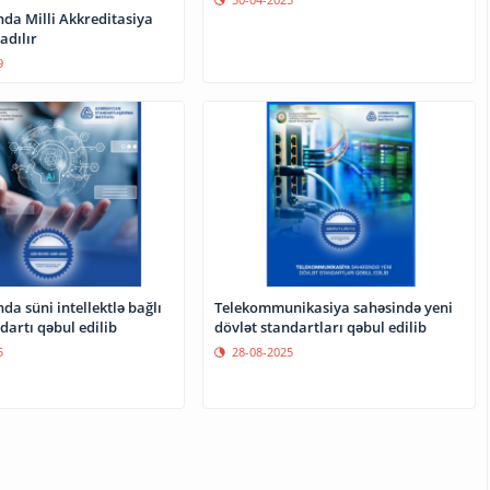
da Milli Akkreditasiya
adılır
9
a süni intellektlə bağlı
Telekommunikasiya sahəsində yeni
dartı qəbul edilib
dövlət standartları qəbul edilib
5
28-08-2025