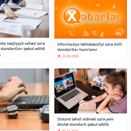
da nəqliyyat sahəsi üzrə
İnformasiya təhlükəsizliyi üzrə milli
 standartları qəbul edildi
standartlar hazırlanır
4
22-09-2008
Distant təhsil xidməti üzrə yeni
dövlət standartı qəbul edilib
30-04-2025