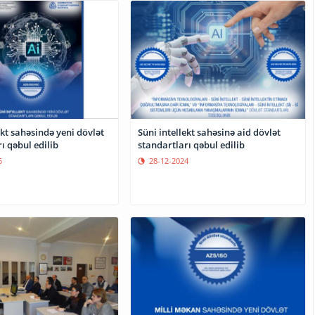
ekt sahəsində yeni dövlət
Süni intellekt sahəsinə aid dövlət
ı qəbul edilib
standartları qəbul edilib
5
28-12-2024