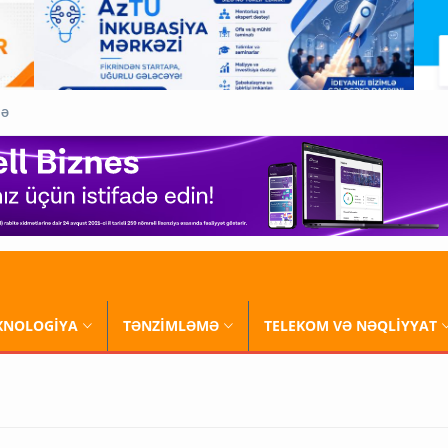
QƏ
XNOLOGİYA
TƏNZİMLƏMƏ
TELEKOM VƏ NƏQLİYYAT