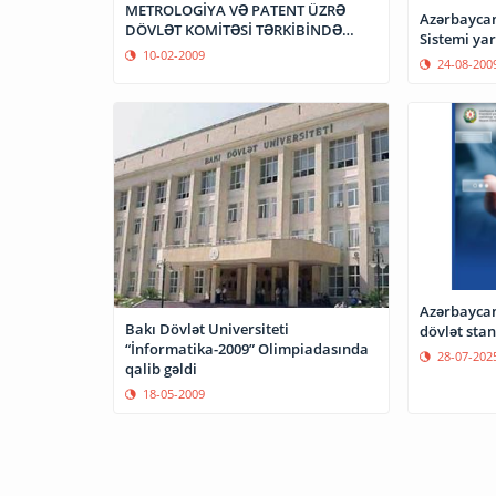
METROLOGİYA VƏ PATENT ÜZRƏ
Azərbaycan
DÖVLƏT KOMİTƏSİ TƏRKİBİNDƏ
Sistemi yar
MƏLUMAT MƏRKƏZİ YARADILIR
10-02-2009
24-08-200
Azərbaycand
Bakı Dövlət Universiteti
dövlət stan
“İnformatika-2009” Olimpiadasında
28-07-202
qalib gəldi
18-05-2009