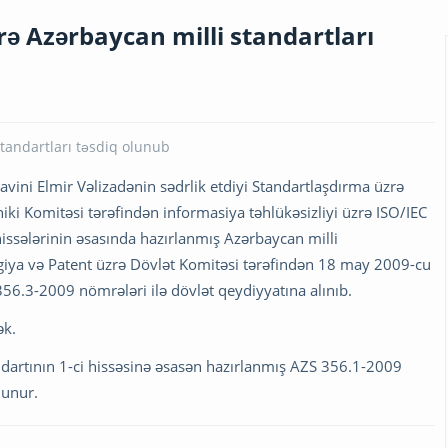
rə Azərbaycan milli standartları
avini Elmir Vəlizadənin sədrlik etdiyi Standartlaşdırma üzrə
ki Komitəsi tərəfindən informasiya təhlükəsizliyi üzrə ISO/IEC
issələrinin əsasında hazırlanmış Azərbaycan milli
ogiya və Patent üzrə Dövlət Komitəsi tərəfindən 18 may 2009-cu
56.3-2009 nömrələri ilə dövlət qeydiyyatına alınıb.
ək.
dartının 1-ci hissəsinə əsasən hazırlanmış AZS 356.1-2009
lunur.