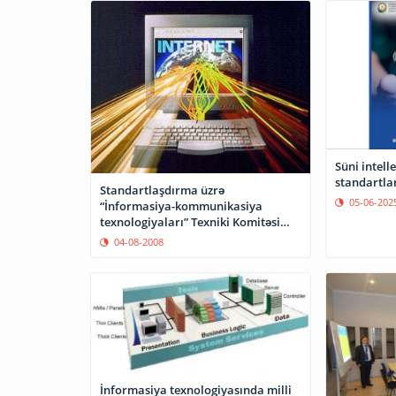
Süni intell
standartlar
Standartlaşdırma üzrə
05-06-202
“İnformasiya-kommunikasiya
texnologiyaları” Texniki Komitəsi
yaradılıb
04-08-2008
İnformasiya texnologiyasında milli