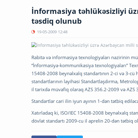
İnformasiya təhlükəsizliyi üz
təsdiq olunub
19-05-2009
12:48
Rabitə və informasiya texnologiyaları nazirinin mü
“İnformasiya-kommunikasiya texnologiyaları” Texni
15408-2008 beynəlxalq standartının 2-ci və 3-cü h
standartlarının layihəsi Standartlaşdırma, Metrol
il tarixdə müvafiq olaraq AZS 356.2-2009 və AZS 3
Standartlar cari ilin iyun ayının 1-dən tətbiq ediləc
Xatırladaq ki, ISO/IEC 15408-2008 beynəlxalq stan
dövlət standartı 2009-cu il aprelin 20-dən tətbiq o