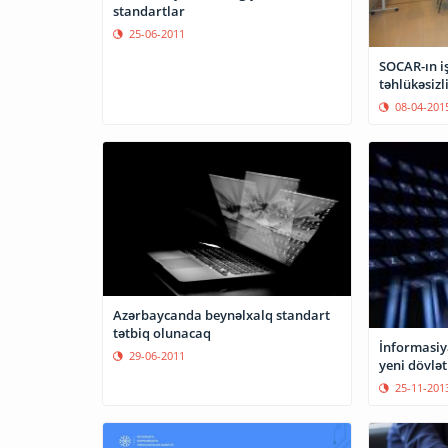
standartlar
25-06-2011
SOCAR-ın i
təhlükəsizli
08-04-201
Azərbaycanda beynəlxalq standart
tətbiq olunacaq
İnformasiya
29-06-2011
yeni dövlət
25-11-201