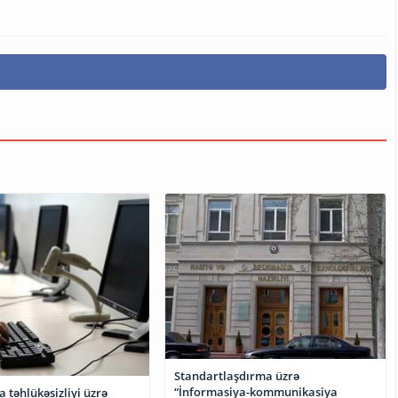
Standartlaşdırma üzrə
“İnformasiya-kommunikasiya
 təhlükəsizliyi üzrə