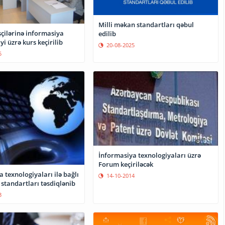
Milli məkan standartları qəbul
şçilərinə informasiya
edilib
yi üzrə kurs keçirilib
20-08-2025
5
İnformasiya texnologiyaları üzrə
Forum keçiriləcək
 texnologiyaları ilə bağlı
14-10-2014
 standartları təsdiqlənib
3