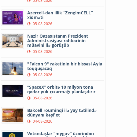
05-08-2026
Azercell-dən illik “ZengimCELL”
xidməti
05-08-2026
Nazir Qazaxıstanın Prezident
Administrasiyası rəhbərinin
müavini ilə görüşüb
05-08-2026
"Falcon 9" raketinin bir hissəsi Ayla
toqquşacaq
05-08-2026
“SpaceX” orbitə 10 milyon tona
qədər yük çıxarmağı planlaşdırır
05-08-2026
Bakcell rouminqi ilə yay tətilində
dünyanı kəşf et
04-08-2026
Vətəndaşlar “mygov” üzərindən