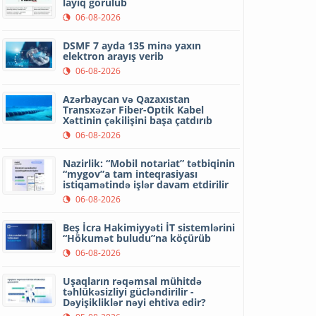
layiq görülüb
06-08-2026
DSMF 7 ayda 135 minə yaxın
elektron arayış verib
06-08-2026
Azərbaycan və Qazaxıstan
Transxəzər Fiber-Optik Kabel
Xəttinin çəkilişini başa çatdırıb
06-08-2026
Nazirlik: “Mobil notariat” tətbiqinin
“mygov”a tam inteqrasiyası
istiqamətində işlər davam etdirilir
06-08-2026
Beş İcra Hakimiyyəti İT sistemlərini
“Hökumət buludu”na köçürüb
06-08-2026
Uşaqların rəqəmsal mühitdə
təhlükəsizliyi gücləndirilir -
Dəyişikliklər nəyi ehtiva edir?