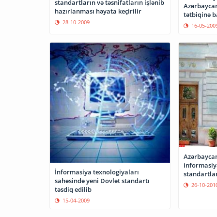
standartların və təsnifatların işlənib
Azərbaycan
hazırlanması həyata keçirilir
tətbiqinə 
28-10-2009
16-05-200
Azərbaycan
informasiya
İnformasiya texnologiyaları
standartlar
sahəsində yeni Dövlət standartı
26-10-201
təsdiq edilib
15-04-2009