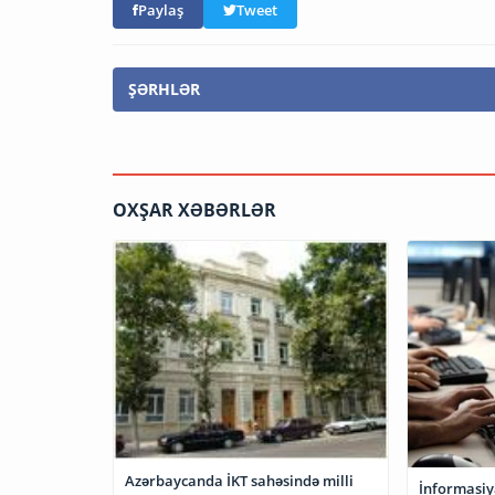
Paylaş
Tweet
ŞƏRHLƏR
OXŞAR XƏBƏRLƏR
Azərbaycanda İKT sahəsində milli
İnformasiya