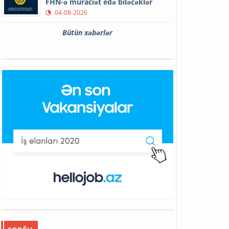
FHN-ə müraciət edə biləcəklər
04-08-2026
Bütün xəbərlər