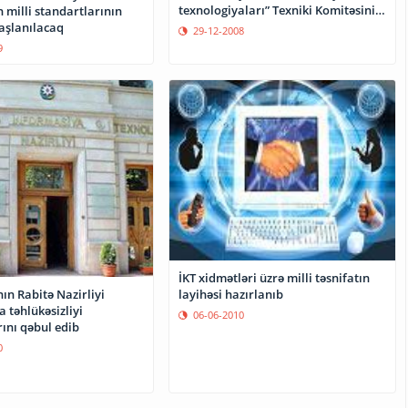
texnologiyaları” Texniki Komitəsinin
 milli standartlarının
növbəti iclası keçirilib
başlanılacaq
29-12-2008
9
İKT xidmətləri üzrə milli təsnifatın
ın Rabitə Nazirliyi
layihəsi hazırlanıb
 təhlükəsizliyi
06-06-2010
ını qəbul edib
0