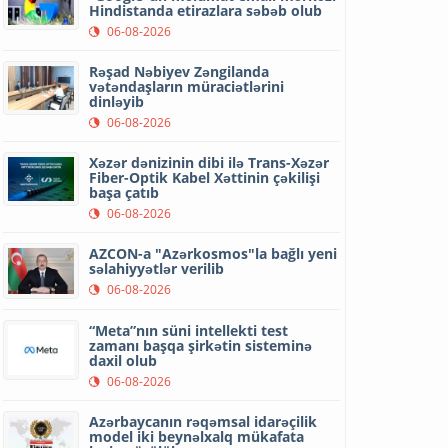
Hindistanda etirazlara səbəb olub
06-08-2026
Rəşad Nəbiyev Zəngilanda
vətəndaşların müraciətlərini
dinləyib
06-08-2026
Xəzər dənizinin dibi ilə Trans-Xəzər
Fiber-Optik Kabel Xəttinin çəkilişi
başa çatıb
06-08-2026
AZCON-a "Azərkosmos"la bağlı yeni
səlahiyyətlər verilib
06-08-2026
“Meta”nın süni intellekti test
zamanı başqa şirkətin sisteminə
daxil olub
06-08-2026
Azərbaycanın rəqəmsal idarəçilik
model iki beynəlxalq mükafata