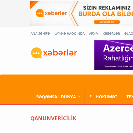
ANA SƏHİFƏ
LAYİHƏ HAQQINDA
ARXİV
XƏBƏRLƏR
ƏLA
RƏQƏMSAL DÜNYA
E - HÖKUMƏT
TE
QANUNVERİCİLİK