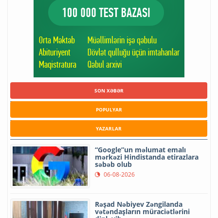
SON XƏBƏR
POPULYAR
YAZARLAR
“Google”un məlumat emalı
mərkəzi Hindistanda etirazlara
səbəb olub
06-08-2026
Rəşad Nəbiyev Zəngilanda
vətəndaşların müraciətlərini