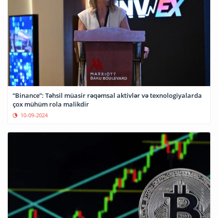
“Binance”: Təhsil müasir rəqəmsal aktivlər və texnologiyalarda
çox mühüm rola malikdir
10-09-2024