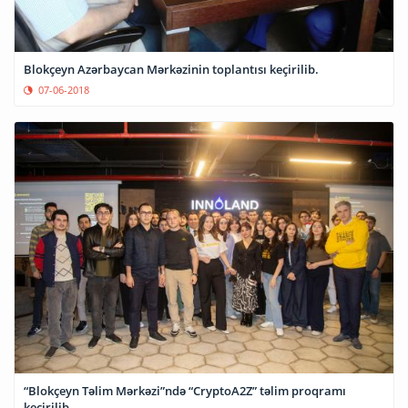
Blokçeyn Azərbaycan Mərkəzinin toplantısı keçirilib.
07-06-2018
“Blokçeyn Təlim Mərkəzi”ndə “CryptoA2Z” təlim proqramı
keçirilib