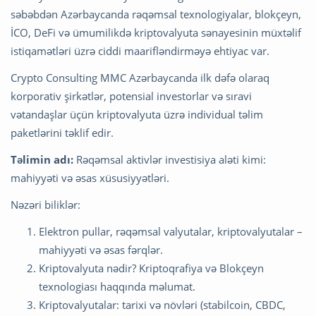
səbəbdən Azərbaycanda rəqəmsal texnologiyalar, blokçeyn,
İCO, DeFi və ümumilikdə kriptovalyuta sənayesinin müxtəlif
istiqamətləri üzrə ciddi maarifləndirməyə ehtiyac var.
Crypto Consulting MMC Azərbaycanda ilk dəfə olaraq
korporativ şirkətlər, potensial investorlar və sıravi
vətandaşlar üçün kriptovalyuta üzrə individual təlim
paketlərini təklif edir.
Təlimin adı:
Rəqəmsal aktivlər investisiya aləti kimi:
mahiyyəti və əsas xüsusiyyətləri.
Nəzəri biliklər:
Elektron pullar, rəqəmsal valyutalar, kriptovalyutalar –
mahiyyəti və əsas fərqlər.
Kriptovalyuta nədir? Kriptoqrafiya və Blokçeyn
texnologiası haqqında məlumat.
Kriptovalyutalar: tarixi və növləri (stabilcoin, CBDC,