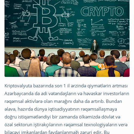
Kriptovalyuta bazarında son 1 il ərzində qiymətlərin artması
Azərbaycanda da adi vətəndaşların və həvəskar investorların
rəqəmsal aktivlərə olan marağını daha da artırıb. Bundan
əlavə, hazırda dünya iqtisadiyyatının rəqəmsallaşmaya
doğru istiqamətləndiyi bir zamanda ölkəmizdə dövlət və
özəl sektorun iştirakçılarının rəqəmsal texnologiyaların verə
biləcəyi imkanlardan faydanlanmağı zəruri edir. Bu