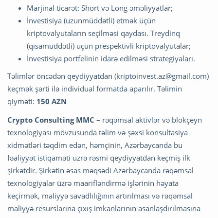
Marjinal ticarət: Short və Long əməliyyatlar;
İnvestisiya (uzunmüddətli) etmək üçün
kriptovalyutaların seçilməsi qaydası. Treydinq
(qısamüddətli) üçün prespektivli kriptovalyutalar;
İnvestisiya portfelinin idarə edilməsi strategiyaları.
Təlimlər öncədən qeydiyyatdan (
kriptoinvest.az@gmail.com
)
keçmək şərti ilə individual formatda aparılır. Təlimin
qiyməti:
150 AZN
Crypto Consulting MMC
– rəqəmsal aktivlər və blokçeyn
texnologiyası mövzusunda təlim və şəxsi konsultasiya
xidmətləri təqdim edən, həmçinin, Azərbaycanda bu
fəaliyyət istiqaməti üzrə rəsmi qeydiyyatdan keçmiş ilk
şirkətdir. Şirkətin əsas məqsədi Azərbaycanda rəqəmsal
texnologiyalar üzrə maarifləndirmə işlərinin həyata
keçirmək, maliyyə savadlılığının artırılması və rəqəmsal
maliyyə resurslarına çıxış imkanlarının asanlaşdırılmasına