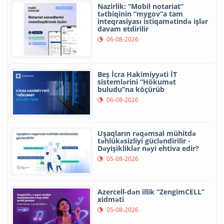
Nazirlik: “Mobil notariat”
tətbiqinin “mygov”a tam
inteqrasiyası istiqamətində işlər
davam etdirilir
06-08-2026
Beş İcra Hakimiyyəti İT
sistemlərini “Hökumət
buludu”na köçürüb
06-08-2026
Uşaqların rəqəmsal mühitdə
təhlükəsizliyi gücləndirilir -
Dəyişikliklər nəyi ehtiva edir?
05-08-2026
Azercell-dən illik “ZengimCELL”
xidməti
05-08-2026