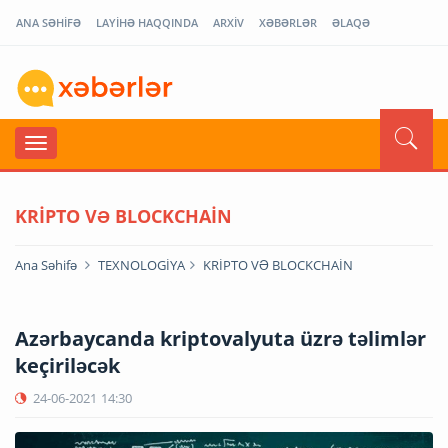
ANA SƏHİFƏ
LAYİHƏ HAQQINDA
ARXİV
XƏBƏRLƏR
ƏLAQƏ
KRİPTO VƏ BLOCKCHAİN
Ana Səhifə
TEXNOLOGİYA
KRİPTO VƏ BLOCKCHAİN
Azərbaycanda kriptovalyuta üzrə təlimlər
keçiriləcək
24-06-2021
14:30