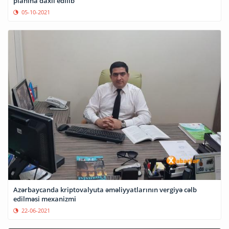
planına daxil edilib
05-10-2021
Azərbaycanda kriptovalyuta əməliyyatlarının vergiyə cəlb
edilməsi mexanizmi
22-06-2021