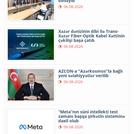
dinləyib
06-08-2026
Xəzər dənizinin dibi ilə Trans-
Xəzər Fiber-Optik Kabel Xəttinin
çəkilişi başa çatıb
06-08-2026
AZCON-a "Azərkosmos"la bağlı
yeni səlahiyyətlər verilib
06-08-2026
“Meta”nın süni intellekti test
zamanı başqa şirkətin sisteminə
daxil olub
06-08-2026