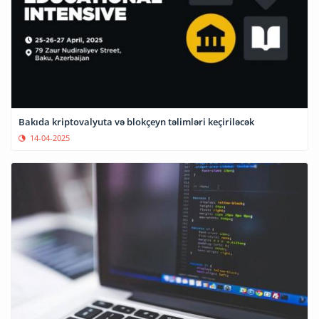
Bakıda kriptovalyuta və blokçeyn təlimləri keçiriləcək
14-04-2025