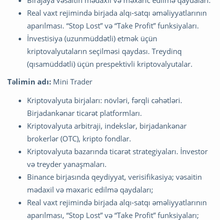
Birajaya vəsaitin mədaxil və məxaric edilmə qaydaları.
Real vaxt rejimində birjada alqı-satqı əməliyyatlarının
aparılması. “Stop Lost” və “Take Profit” funksiyaları.
İnvestisiya (uzunmüddətli) etmək üçün
kriptovalyutaların seçilməsi qaydası. Treydinq
(qısamüddətli) üçün prespektivli kriptovalyutalar.
Təlimin adı:
Mini Trader
Kriptovalyuta birjaları: növləri, fərqli cəhətləri.
Birjadankənar ticarət platformları.
Kriptovalyuta arbitraji, indekslər, birjadankənar
brokerlər (OTC), kripto fondlar.
Kriptovalyuta bazarında ticarət strategiyaları. İnvestor
və treyder yanaşmaları.
Binance birjasında qeydiyyat, verisifikasiya; vəsaitin
mədaxil və məxaric edilmə qaydaları;
Real vaxt rejimində birjada alqı-satqı əməliyyatlarının
aparılması, “Stop Lost” və “Take Profit” funksiyaları;