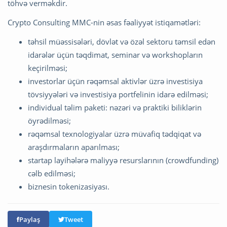
töhvə verməkdir.
Crypto Consulting MMC-nin əsas fəaliyyət istiqamətləri:
təhsil müəssisələri, dövlət və özəl sektoru təmsil edən
idarələr üçün təqdimat, seminar və workshopların
keçirilməsi;
investorlar üçün rəqəmsal aktivlər üzrə investisiya
tövsiyyələri və investisiya portfelinin idarə edilməsi;
individual təlim paketi: nəzəri və praktiki biliklərin
öyrədilməsi;
rəqəmsal texnologiyalar üzrə müvafiq tədqiqat və
araşdırmaların aparılması;
startap layihələrə maliyyə resurslarının (crowdfunding)
cəlb edilməsi;
biznesin tokenizasiyası.
Paylaş
Tweet