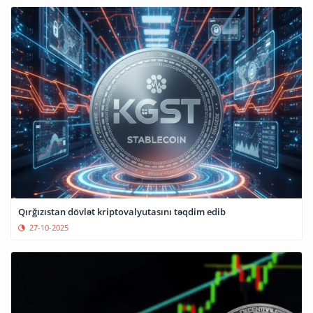
Qırğızıstan dövlət kriptovalyutasını təqdim edib
27-10-2025