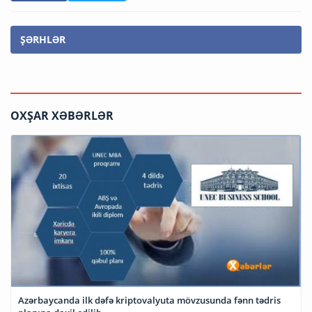
ŞƏRHLƏR
OXŞAR XƏBƏRLƏR
Azərbaycanda ilk dəfə kriptovalyuta mövzusunda fənn tədris