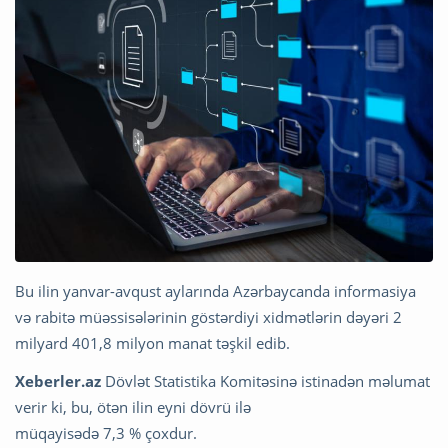
Bu ilin yanvar-avqust aylarında Azərbaycanda informasiya
və rabitə müəssisələrinin göstərdiyi xidmətlərin dəyəri 2
milyard 401,8 milyon manat təşkil edib.
Xeberler.az
Dövlət Statistika Komitəsinə istinadən məlumat
verir ki, bu, ötən ilin eyni dövrü ilə
müqayisədə 7,3 % çoxdur.