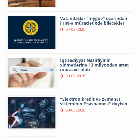
Vətəndaşlar “mygov” üzərindən
FHN-ə müraciət edə biləcəklər
04-08-2026
İqtisadiyyat Nazirliyinin
xidmətlərinə 13 milyondan artıq
müraciət olub
03-08-2026
"Elektron kredit və zəmanət"
sisteminin Əsasnaməsi" dəyişib
03-08-2026