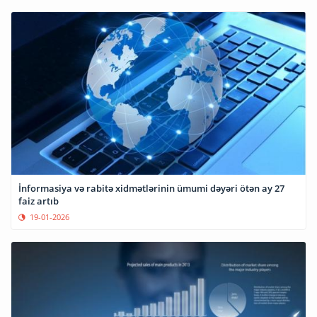
İnformasiya və rabitə xidmətlərinin ümumi dəyəri ötən ay 27
faiz artıb
19-01-2026