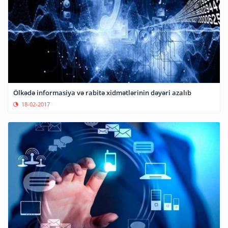
Ölkədə informasiya və rabitə xidmətlərinin dəyəri azalıb
18-02-2017