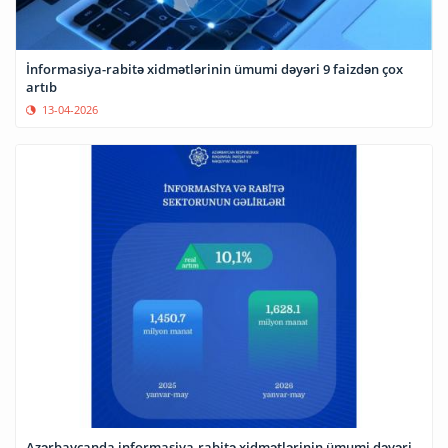
İnformasiya-rabitə xidmətlərinin ümumi dəyəri 9 faizdən çox
artıb
13-04-2026
Azərbaycanda informasiya-rabitə xidmətlərinin ümumi dəyəri