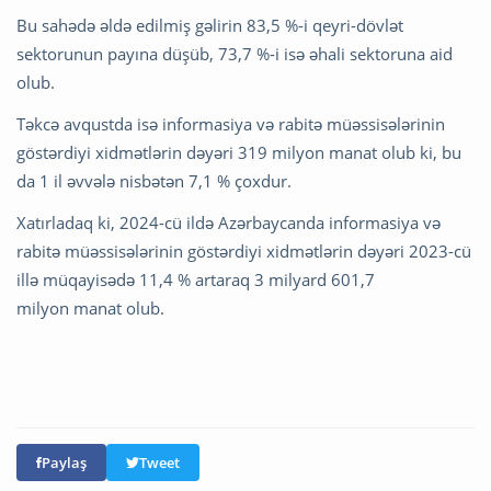
Bu sahədə əldə edilmiş gəlirin 83,5 %-i qeyri-dövlət
sektorunun payına düşüb, 73,7 %-i isə əhali sektoruna aid
olub.
Təkcə avqustda isə informasiya və rabitə müəssisələrinin
göstərdiyi xidmətlərin dəyəri 319 milyon manat olub ki, bu
da 1 il əvvələ nisbətən 7,1 % çoxdur.
Xatırladaq ki, 2024-cü ildə Azərbaycanda informasiya və
rabitə müəssisələrinin göstərdiyi xidmətlərin dəyəri 2023-cü
illə müqayisədə 11,4 % artaraq 3 milyard 601,7
milyon manat olub.
Paylaş
Tweet