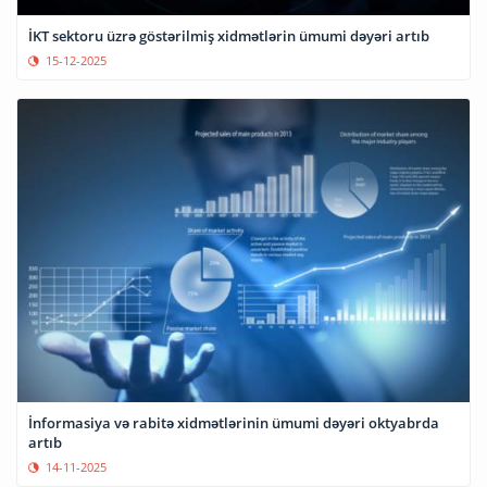
İKT sektoru üzrə göstərilmiş xidmətlərin ümumi dəyəri artıb
15-12-2025
İnformasiya və rabitə xidmətlərinin ümumi dəyəri oktyabrda
artıb
14-11-2025