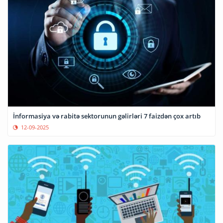
İnformasiya və rabitə sektorunun gəlirləri 7 faizdən çox artıb
12-09-2025