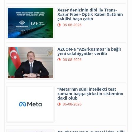
Xəzər dənizinin dibi ilə Trans-
Xəzər Fiber-Optik Kabel Xəttinin
çəkilişi başa çatıb
06-08-2026
AZCON-a "Azərkosmos"la bağlı
yeni səlahiyyətlər verilib
06-08-2026
“Meta”nın süni intellekti test
zamanı başqa şirkətin sisteminə
daxil olub
06-08-2026