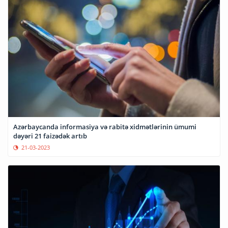
Azərbaycanda informasiya və rabitə xidmətlərinin ümumi
dəyəri 21 faizədək artıb
21-03-2023