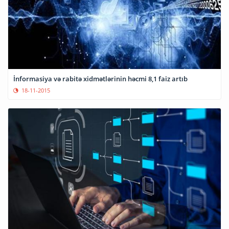
İnformasiya və rabitə xidmətlərinin həcmi 8,1 faiz artıb
18-11-2015