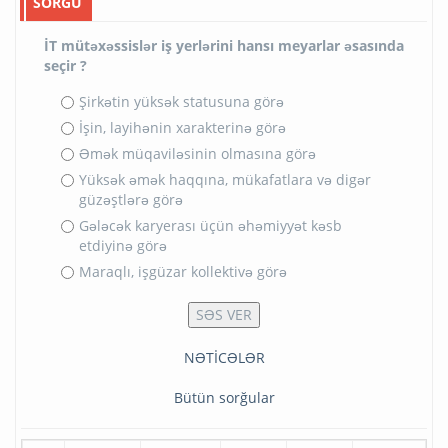
SORĞU
İT mütəxəssislər iş yerlərini hansı meyarlar əsasında
seçir ?
Şirkətin yüksək statusuna görə
İşin, layihənin xarakterinə görə
Əmək müqaviləsinin olmasına görə
Yüksək əmək haqqına, mükafatlara və digər
güzəştlərə görə
Gələcək karyerası üçün əhəmiyyət kəsb
etdiyinə görə
Maraqlı, işgüzar kollektivə görə
NƏTİCƏLƏR
Bütün sorğular