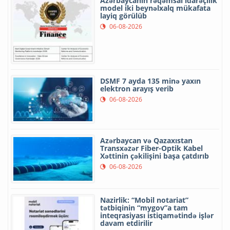
Azərbaycanın rəqəmsal idarəçilik
model iki beynəlxalq mükafata
layiq görülüb
06-08-2026
DSMF 7 ayda 135 minə yaxın
elektron arayış verib
06-08-2026
Azərbaycan və Qazaxıstan
Transxəzər Fiber-Optik Kabel
Xəttinin çəkilişini başa çatdırıb
06-08-2026
Nazirlik: “Mobil notariat”
tətbiqinin “mygov”a tam
inteqrasiyası istiqamətində işlər
davam etdirilir