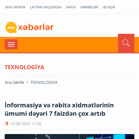
ANA SƏHİFƏ
LAYİHƏ HAQQINDA
ARXİV
XƏBƏRLƏR
ƏLAQƏ
TEXNOLOGİYA
Ana Səhifə
TEXNOLOGİYA
İnformasiya və rabitə xidmətlərinin
ümumi dəyəri 7 faizdən çox artıb
15-09-2025
11:33