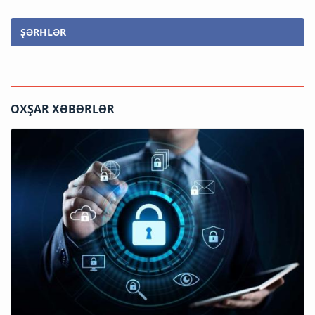
ŞƏRHLƏR
OXŞAR XƏBƏRLƏR