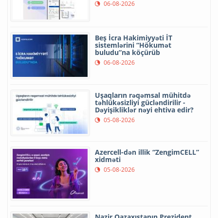
06-08-2026
Beş İcra Hakimiyyəti İT
sistemlərini “Hökumət
buludu”na köçürüb
06-08-2026
Uşaqların rəqəmsal mühitdə
təhlükəsizliyi gücləndirilir -
Dəyişikliklər nəyi ehtiva edir?
05-08-2026
Azercell-dən illik “ZengimCELL”
xidməti
05-08-2026
Nazir Qazaxıstanın Prezident