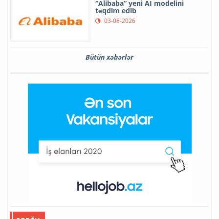
“Alibaba” yeni AI modelini
təqdim edib
03-08-2026
Bütün xəbərlər