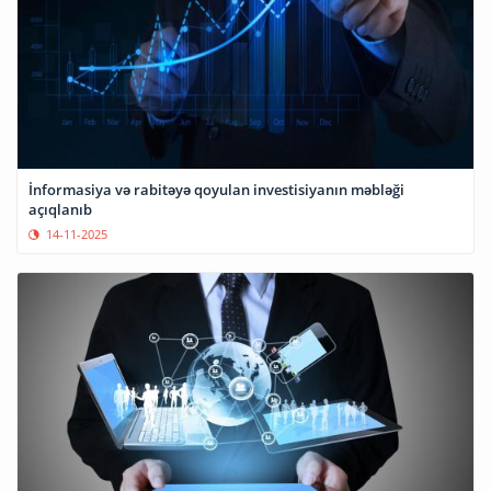
İnformasiya və rabitəyə qoyulan investisiyanın məbləği
açıqlanıb
14-11-2025