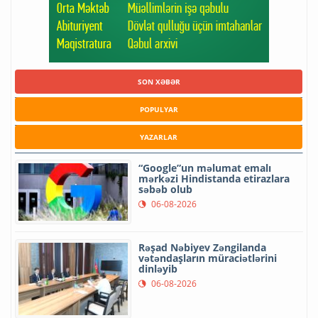
SON XƏBƏR
POPULYAR
YAZARLAR
“Google”un məlumat emalı
mərkəzi Hindistanda etirazlara
səbəb olub
06-08-2026
Rəşad Nəbiyev Zəngilanda
vətəndaşların müraciətlərini
dinləyib
06-08-2026