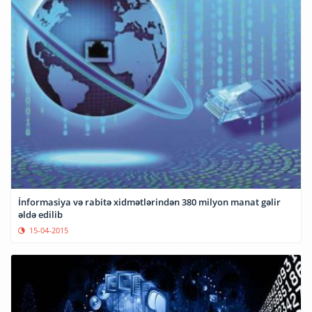
İnformasiya və rabitə xidmətlərindən 380 milyon manat gəlir
əldə edilib
15-04-2015