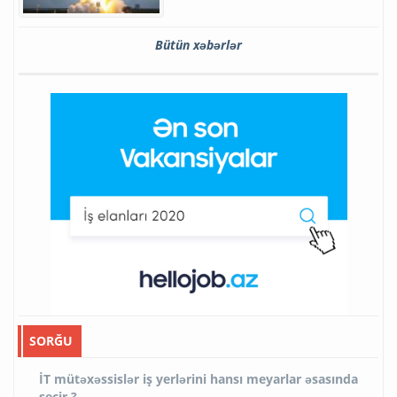
Bütün xəbərlər
SORĞU
İT mütəxəssislər iş yerlərini hansı meyarlar əsasında
seçir ?