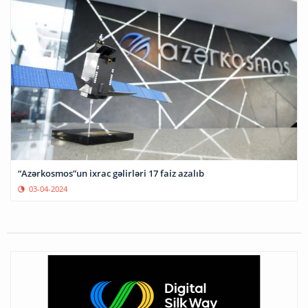
“Azərkosmos”un ixrac gəlirləri 17 faiz azalıb
03-04-2024