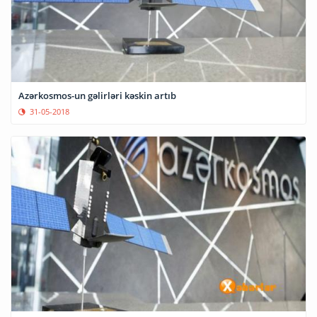
Azərkosmos-un gəlirləri kəskin artıb
31-05-2018