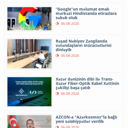
“Google”un məlumat emalı
mərkəzi Hindistanda etirazlara
səbəb olub
06-08-2026
Rəşad Nəbiyev Zəngilanda
vətəndaşların müraciətlərini
dinləyib
06-08-2026
Xəzər dənizinin dibi ilə Trans-
Xəzər Fiber-Optik Kabel Xəttinin
çəkilişi başa çatıb
06-08-2026
AZCON-a "Azərkosmos"la bağlı
yeni səlahiyyətlər verilib
06-08-2026