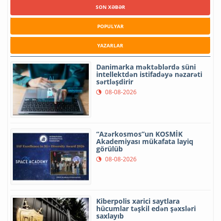
SON XƏBƏR
POPULYAR
YAZARLAR
Danimarka məktəblərdə süni
intellektdən istifadəyə nəzarəti
sərtləşdirir
08-08-2026
“Azərkosmos”un KOSMİK
Akademiyası mükafata layiq
görülüb
08-08-2026
Kiberpolis xarici saytlara
hücumlar təşkil edən şəxsləri
saxlayıb