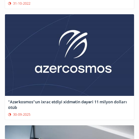
31-10-2022
"Azərkosmos"un ixrac etdiyi xidmətin dəyəri 11 milyon dolları
ötüb
30-09-2025