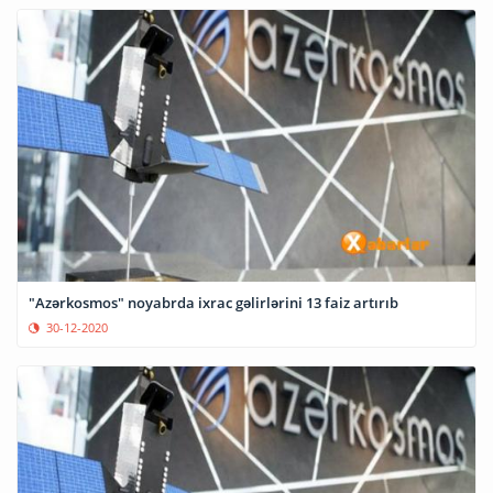
"Azərkosmos" noyabrda ixrac gəlirlərini 13 faiz artırıb
30-12-2020