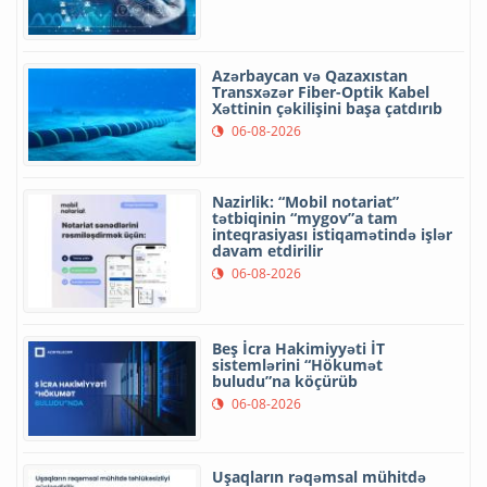
Azərbaycan və Qazaxıstan
Transxəzər Fiber-Optik Kabel
Xəttinin çəkilişini başa çatdırıb
06-08-2026
Nazirlik: “Mobil notariat”
tətbiqinin “mygov”a tam
inteqrasiyası istiqamətində işlər
davam etdirilir
06-08-2026
Beş İcra Hakimiyyəti İT
sistemlərini “Hökumət
buludu”na köçürüb
06-08-2026
Uşaqların rəqəmsal mühitdə