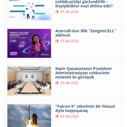
təhlükəsizliyi gücləndirilir -
Dəyişikliklər nəyi ehtiva edir?
05-08-2026
Azercell-dən illik “ZengimCELL”
xidməti
05-08-2026
Nazir Qazaxıstanın Prezident
Administrasiyası rəhbərinin
müavini ilə görüşüb
05-08-2026
"Falcon 9" raketinin bir hissəsi
Ayla toqquşacaq
05-08-2026