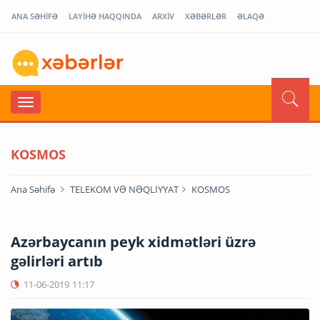
ANA SƏHİFƏ
LAYİHƏ HAQQINDA
ARXİV
XƏBƏRLƏR
ƏLAQƏ
KOSMOS
Ana Səhifə
TELEKOM VƏ NƏQLİYYAT
KOSMOS
Azərbaycanın peyk xidmətləri üzrə
gəlirləri artıb
11-06-2019
11:17