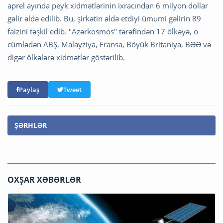
aprel ayında peyk xidmətlərinin ixracından 6 milyon dollar
gəlir əldə edilib. Bu, şirkətin əldə etdiyi ümumi gəlirin 89
faizini təşkil edib. "Azərkosmos" tərəfindən 17 ölkəyə, o
cümlədən ABŞ, Malayziya, Fransa, Böyük Britaniya, BƏƏ və
digər ölkələrə xidmətlər göstərilib.
Paylaş
Tweet
ŞƏRHLƏR
OXŞAR XƏBƏRLƏR