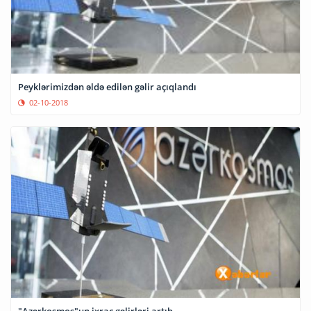
Peyklərimizdən əldə edilən gəlir açıqlandı
02-10-2018
"Azərkosmos"un ixrac gəlirləri artıb