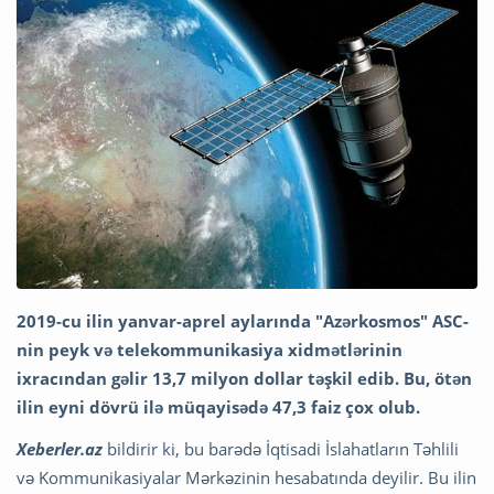
2019-cu ilin yanvar-aprel aylarında "Azərkosmos" ASC-
nin peyk və telekommunikasiya xidmətlərinin
ixracından gəlir 13,7 milyon dollar təşkil edib. Bu, ötən
ilin eyni dövrü ilə müqayisədə 47,3 faiz çox olub.
Xeberler.az
bildirir ki, bu barədə İqtisadi İslahatların Təhlili
və Kommunikasiyalar Mərkəzinin hesabatında deyilir. Bu ilin