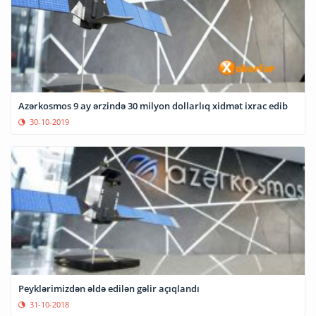
Azərkosmos 9 ay ərzində 30 milyon dollarlıq xidmət ixrac edib
30-10-2019
Peyklərimizdən əldə edilən gəlir açıqlandı
31-10-2018