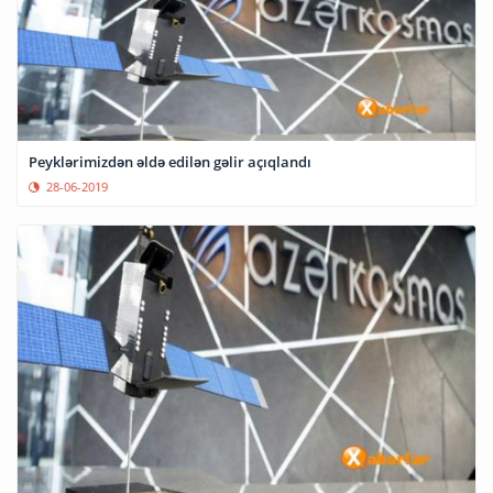
Peyklərimizdən əldə edilən gəlir açıqlandı
28-06-2019