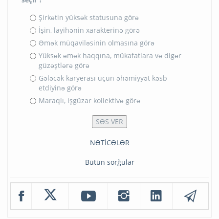
Şirkətin yüksək statusuna görə
İşin, layihənin xarakterinə görə
Əmək müqaviləsinin olmasına görə
Yüksək əmək haqqına, mükafatlara və digər
güzəştlərə görə
Gələcək karyerası üçün əhəmiyyət kəsb
etdiyinə görə
Maraqlı, işgüzar kollektivə görə
NƏTİCƏLƏR
Bütün sorğular