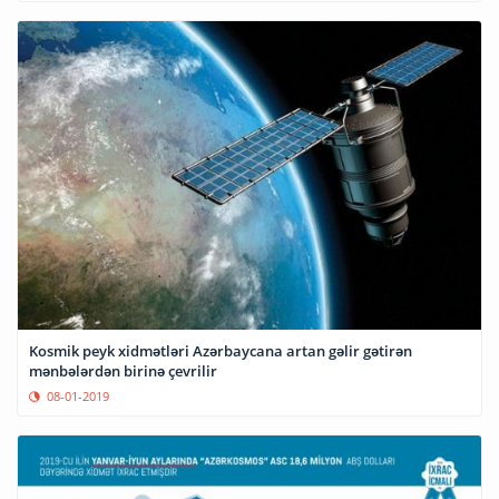
Kosmik peyk xidmətləri Azərbaycana artan gəlir gətirən
mənbələrdən birinə çevrilir
08-01-2019