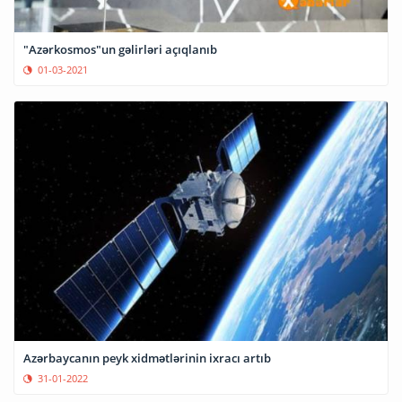
"Azərkosmos"un gəlirləri açıqlanıb
01-03-2021
Azərbaycanın peyk xidmətlərinin ixracı artıb
31-01-2022