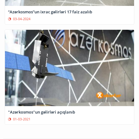
“Azərkosmos”un ixrac gəlirləri 17 faiz azalıb
03-04-2024
"Azərkosmos"un gəlirləri açıqlanıb
01-03-2021