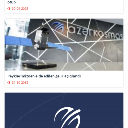
ötüb
30-09-2025
Peyklərimizdən əldə edilən gəlir açıqlandı
31-10-2018