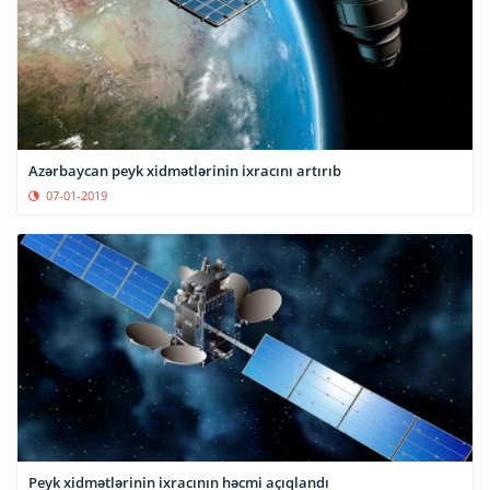
Azərbaycan peyk xidmətlərinin ixracını artırıb
07-01-2019
Peyk xidmətlərinin ixracının həcmi açıqlandı