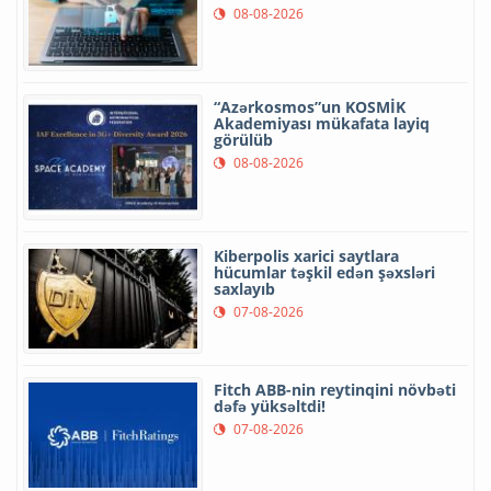
08-08-2026
“Azərkosmos”un KOSMİK
Akademiyası mükafata layiq
görülüb
08-08-2026
Kiberpolis xarici saytlara
hücumlar təşkil edən şəxsləri
saxlayıb
07-08-2026
Fitch ABB-nin reytinqini növbəti
dəfə yüksəltdi!
07-08-2026