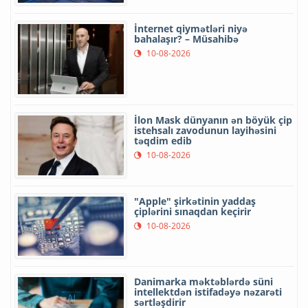
İnternet qiymətləri niyə
bahalaşır? – Müsahibə
10-08-2026
İlon Mask dünyanın ən böyük çip
istehsalı zavodunun layihəsini
təqdim edib
10-08-2026
"Apple" şirkətinin yaddaş
çiplərini sınaqdan keçirir
10-08-2026
Danimarka məktəblərdə süni
intellektdən istifadəyə nəzarəti
sərtləşdirir