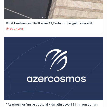
Bu il Azərkosmos 19 ölkədən 12,7 mln. dollar gəlir əldə edib
30-07-2018
"Azərkosmos"un ixrac etdiyi xidmətin dəyəri 11 milyon dolları