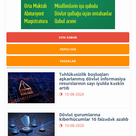
SON XƏBƏR
POPULYAR
YAZARLAR
Təhlükəsizlik boşluqları
aşkarlanmış dövlət informasiya
resurslarının sayı iyulda kəskin
artıb
10-08-2026
Dövlət qurumlarına
kiberhücumlar 10 faizədək azalıb
10-08-2026