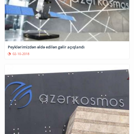
Peyklərimizdən əldə edilən gəlir açıqlandı
02-10-2018