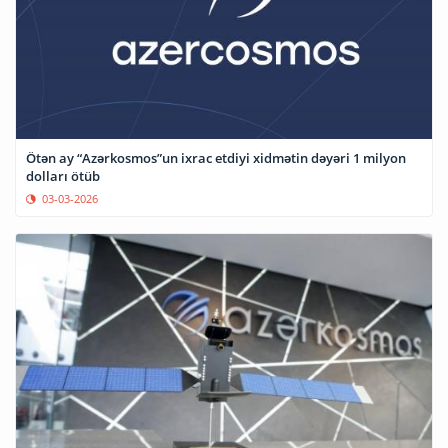
Ötən ay “Azərkosmos”un ixrac etdiyi xidmətin dəyəri 1 milyon
dolları ötüb
03-03-2026