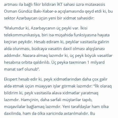
artması ilə bağlı fikir bildirən İKT sahəsi üzrə mütəxəssis
Osman Gündüz Bakı-Xəbər-ə açıqlamasında qeyd etdi ki, bu
sektor Azərbaycan üçün yeni bir xidmət sahəsidir:
“Məlumdur ki, Azərbaycanın üç peyki var. İkisi
telekommunikasiya, biri isə müşahidə funksiyasına həyata
keçirən peykdir. Hesab edirəm ki, peyklər vasitəsilə gəlirin
əldə olunması, büdcəyə vəsaitin daxil olması alqışlanası
addımdır. Nəzərə almaq lazımdır ki, üç peyk böyük vəsaitlər
hesabına orbitə qaldırılıb. Üç peykə təxminən 1 milyard
manat sərf olunub”.
Ekspert hesab edir ki, peyk xidmətlərindən daha çox gəlir
əldə etmək üçün müəyyən işlər görmək lazımdır: “İlk olaraq
bildirim ki, peyk vasitəsilə əlavə xidmətlər yaratmaq
lazımdır. Həmçinin, daha sərfəli müştərilər tapıb,
müqavilələr bağlamaq lazımdır. Yeni tərəfdaşlar həm ölkə
daxilində, həm də ölkə xaricində axtarılmalıdır. Bu