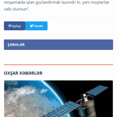
istiqamətdə işləri gücləndirmək lazımdır ki, yeni müştərilər
cəlb olunsun”.
Paylaş
Tweet
ŞƏRHLƏR
OXŞAR XƏBƏRLƏR