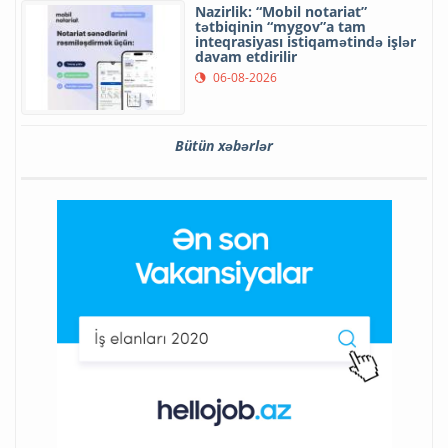
Nazirlik: “Mobil notariat”
tətbiqinin “mygov”a tam
inteqrasiyası istiqamətində işlər
davam etdirilir
06-08-2026
Bütün xəbərlər