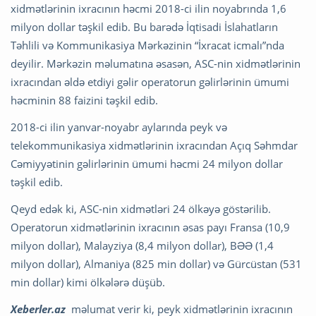
xidmətlərinin ixracının həcmi 2018-ci ilin noyabrında 1,6
milyon dollar təşkil edib. Bu barədə İqtisadi İslahatların
Təhlili və Kommunikasiya Mərkəzinin “İxracat icmalı”nda
deyilir. Mərkəzin məlumatına əsasən, ASC-nin xidmətlərinin
ixracından əldə etdiyi gəlir operatorun gəlirlərinin ümumi
həcminin 88 faizini təşkil edib.
2018-ci ilin yanvar-noyabr aylarında peyk və
telekommunikasiya xidmətlərinin ixracından Açıq Səhmdar
Cəmiyyətinin gəlirlərinin ümumi həcmi 24 milyon dollar
təşkil edib.
Qeyd edək ki, ASC-nin xidmətləri 24 ölkəyə göstərilib.
Operatorun xidmətlərinin ixracının əsas payı Fransa (10,9
milyon dollar), Malayziya (8,4 milyon dollar), BƏƏ (1,4
milyon dollar), Almaniya (825 min dollar) və Gürcüstan (531
min dollar) kimi ölkələrə düşüb.
Xeberler.az
məlumat verir ki, peyk xidmətlərinin ixracının