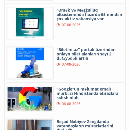
“Əmək və Məşğulluq”
altsistemində hazırda 65 mindən
çox aktiv vakansiya var
07-08-2026
“Biletim.az” portalı üzərindən
onlayn bilet alanların sayı 2
dəfəyədək artıb
07-08-2026
“Google”un məlumat emalı
mərkəzi Hindistanda etirazlara
səbəb olub
06-08-2026
Rəşad Nəbiyev Zəngilanda
vətəndaşların müraciətlərini