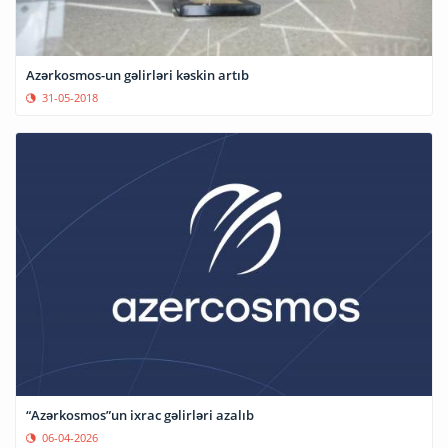
Azərkosmos-un gəlirləri kəskin artıb
31-05-2018
“Azərkosmos”un ixrac gəlirləri azalıb
06-04-2026