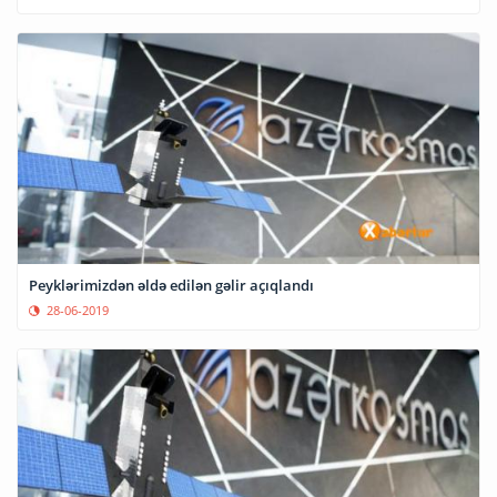
Peyklərimizdən əldə edilən gəlir açıqlandı
28-06-2019