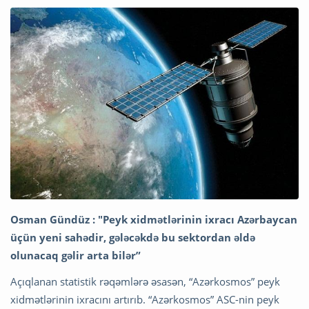
Osman Gündüz :
"Peyk xidmətlərinin ixracı Azərbaycan
üçün yeni sahədir, gələcəkdə bu sektordan əldə
olunacaq gəlir arta bilər”
Açıqlanan statistik rəqəmlərə əsasən, “Azərkosmos” peyk
xidmətlərinin ixracını artırıb. “Azərkosmos” ASC-nin peyk