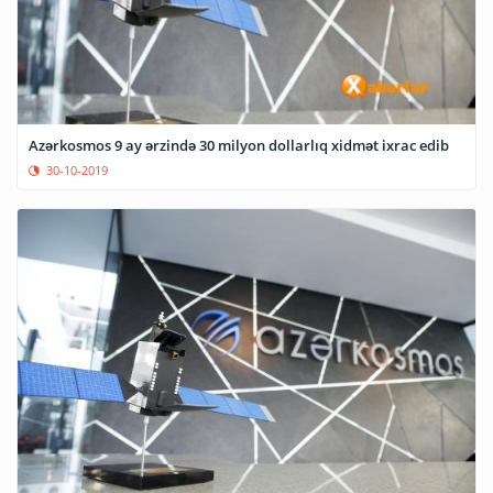
Azərkosmos 9 ay ərzində 30 milyon dollarlıq xidmət ixrac edib
30-10-2019