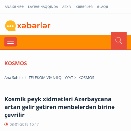
ANA SƏHİFƏ
LAYİHƏ HAQQINDA
ARXİV
XƏBƏRLƏR
ƏLAQƏ
KOSMOS
Ana Səhifə
TELEKOM VƏ NƏQLİYYAT
KOSMOS
Kosmik peyk xidmətləri Azərbaycana
artan gəlir gətirən mənbələrdən birinə
çevrilir
08-01-2019
10:47