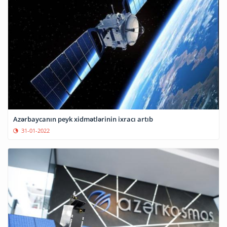
Azərbaycanın peyk xidmətlərinin ixracı artıb
31-01-2022