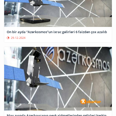
On bir ayda “Azərkosmos”un ixrac gəlirləri 6 faizdən çox azalıb
29-12-2024
May ayında Azərbaycanın peyk xidmətlərindən gəlirləri kəskin