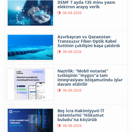
DSMF 7 ayda 135 minə yaxın
elektron arayış verib
06-08-2026
Azərbaycan və Qazaxıstan
Transxəzər Fiber-Optik Kabel
Xəttinin çəkilişini başa çatdırıb
06-08-2026
Nazirlik: “Mobil notariat”
tətbiqinin “mygov”a tam
inteqrasiyası istiqamətində işlər
davam etdirilir
06-08-2026
Beş İcra Hakimiyyəti İT
sistemlərini “Hökumət
buludu”na köçürüb
06-08-2026