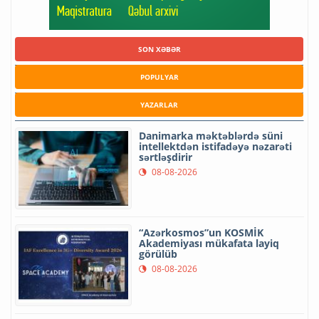
SON XƏBƏR
POPULYAR
YAZARLAR
Danimarka məktəblərdə süni
intellektdən istifadəyə nəzarəti
sərtləşdirir
08-08-2026
“Azərkosmos”un KOSMİK
Akademiyası mükafata layiq
görülüb
08-08-2026