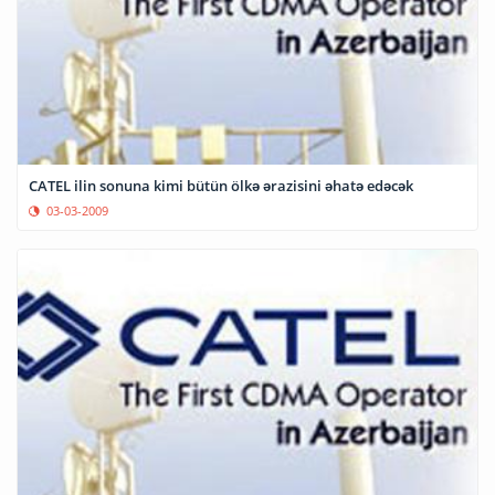
CATEL ilin sonuna kimi bütün ölkə ərazisini əhatə edəcək
03-03-2009