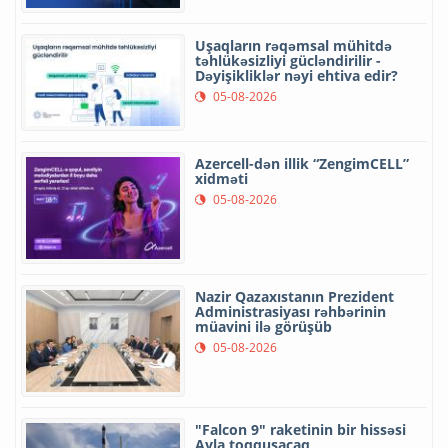
Uşaqların rəqəmsal mühitdə
təhlükəsizliyi gücləndirilir -
Dəyişikliklər nəyi ehtiva edir?
05-08-2026
Azercell-dən illik “ZengimCELL”
xidməti
05-08-2026
Nazir Qazaxıstanın Prezident
Administrasiyası rəhbərinin
müavini ilə görüşüb
05-08-2026
"Falcon 9" raketinin bir hissəsi
Ayla toqquşacaq