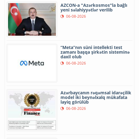
AZCON-a "Azərkosmos"la bağlı
yeni səlahiyyətlər verilib
06-08-2026
“Meta”nın süni intellekti test
zamanı başqa şirkətin sisteminə
daxil olub
06-08-2026
Azərbaycanın rəqəmsal idarəçilik
model iki beynəlxalq mükafata
layiq görülüb
06-08-2026