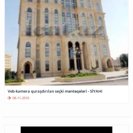
Veb-kamera quraşdırılan seçki məntəqələri - SİYAHI
08-11-2010