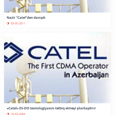
Nazir “Catel”dən danışdı
03-05-2011
«Catel» EV-DO texnologiyasını tətbiq etməyi planlaşdırır
10-03-2009