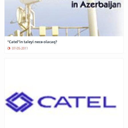
“Catel”in taleyi necə olacaq?
07-05-2011