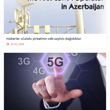
Hakerlər «Catel» şirkətinin veb-saytını dağıdıblar
20-02-2009