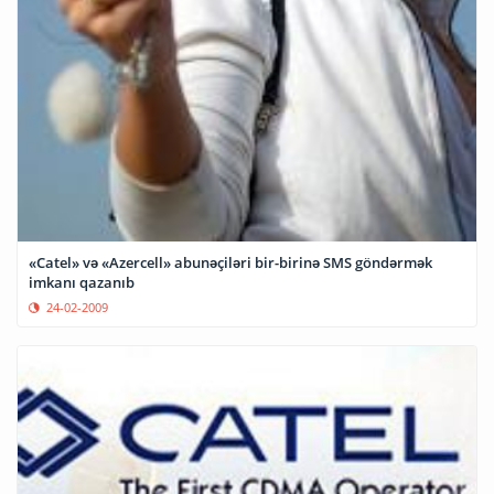
«Catel» və «Azercell» abunəçiləri bir-birinə SMS göndərmək
imkanı qazanıb
24-02-2009