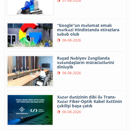
07-08-2026
“Google”un məlumat emalı
mərkəzi Hindistanda etirazlara
səbəb olub
06-08-2026
Rəşad Nəbiyev Zəngilanda
vətəndaşların müraciətlərini
dinləyib
06-08-2026
Xəzər dənizinin dibi ilə Trans-
Xəzər Fiber-Optik Kabel Xəttinin
çəkilişi başa çatıb
06-08-2026