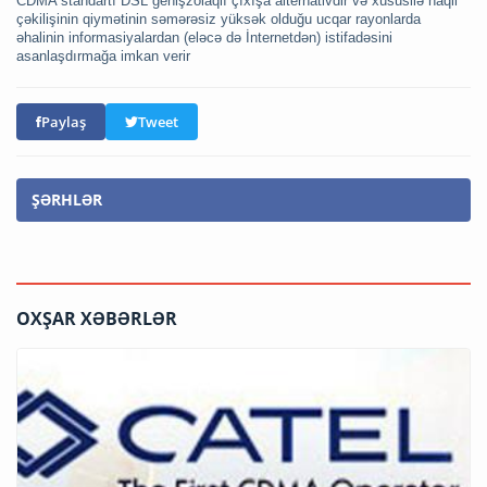
CDMA standartı DSL genişzolaqlı çıxışa alternativdir və xüsusilə naqil
çəkilişinin qiymətinin səmərəsiz yüksək olduğu ucqar rayonlarda
əhalinin informasiyalardan (eləcə də İnternetdən) istifadəsini
asanlaşdırmağa imkan verir
Paylaş
Tweet
ŞƏRHLƏR
OXŞAR XƏBƏRLƏR