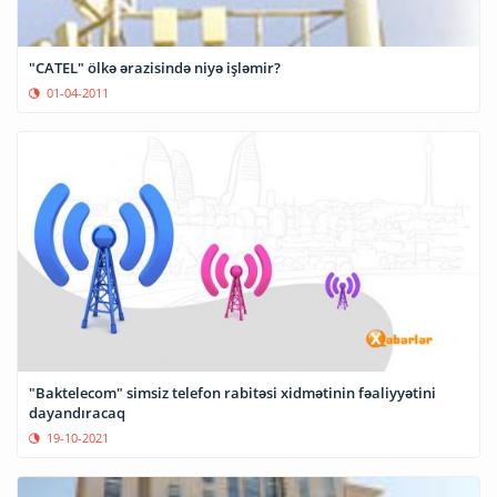
"CATEL" ölkə ərazisində niyə işləmir?
01-04-2011
"Baktelecom" simsiz telefon rabitəsi xidmətinin fəaliyyətini
dayandıracaq
19-10-2021