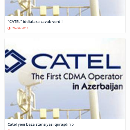
"CATEL" iddialara cavab verdi!
26-04-2011
Catel yeni baza stansiyası quraşdırıb