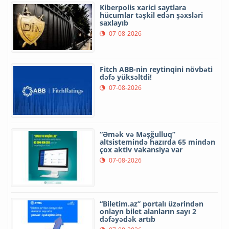
Kiberpolis xarici saytlara
hücumlar təşkil edən şəxsləri
saxlayıb
07-08-2026
Fitch ABB-nin reytinqini növbəti
dəfə yüksəltdi!
07-08-2026
“Əmək və Məşğulluq”
altsistemində hazırda 65 mindən
çox aktiv vakansiya var
07-08-2026
“Biletim.az” portalı üzərindən
onlayn bilet alanların sayı 2
dəfəyədək artıb