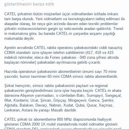
CATEL şirkətinin bütün müştəriləri üçün xidmətlərdən istifadə imkanı
tam bərpa olunub. Yeni xidmətlərin və texnologiyaların tətbiq edilməsi ilə
əlaqədar olaraq, bir neçə gün ərzində davam edən texniki problemlər
şirkətin mütəxəssislərinin gərgin işi nəticəsində aradan qaldırılıb. Trend-
in məlumatına görə, bu barədə CATEL-in çərşənbə axşamı yaydığı
məlumatda deyilir.
Aprelin əvvəlində CATEL rabitə operatoru şəbəkəsindəki ciddi nasazlıq
CDMA standartı üzrə işləyən telefon sahiblərinin (417, 418 və 415
indeksli nömrələr, eləcə də Fonex şəbəkəsi - 040 zona şifrəsi altında
başlayan nömrələr) şəbəkədən ayrılmasına gətirib çıxarıb.
Hazırda operatorun şəbəkəsinin abonentlərinin ümumi sayı 70 minə
yaxındır, bunun təxminən 60 mini CDMA simsiz rabitə abonentləridir.
Şirkət həmçinin, simsiz rabitə şəbəkəsinin paytaxt və regional
şəbəkəsinin genişləndirilməsi üzrə işlər həyata keçirir. CATEL-in əhatə
dairəsinə Abşeron yarımadası, o cümlədən Bakı, Sumqayıt, Səngəçal,
Ələt, Kürdəmir, Ucar, Şirvan, Göyçay, Mingəçevir, Gəncə, Şəmkir,
Ağstafa, Balakən, Dəvəçi, Nabran, Xudat, Quba, Qusar, Xaçmaz,
Lənkəran, Astara ilə yanaşı Masallı daxildir.
CATEL şirkəti öz abonentlərinə 800 MNz diapozonunda fəaliyyət
göstərən CDMA 2000 1X mobil standartında mobil xidmətlər göstərir.