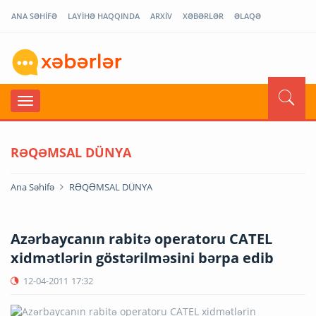
ANA SƏHİFƏ
LAYİHƏ HAQQINDA
ARXİV
XƏBƏRLƏR
ƏLAQƏ
RƏQƏMSAL DÜNYA
Ana Səhifə
RƏQƏMSAL DÜNYA
Azərbaycanın rabitə operatoru CATEL
xidmətlərin göstərilməsini bərpa edib
12-04-2011
17:32